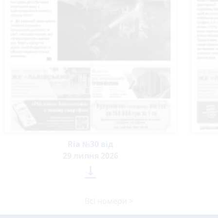
Ria №30 від
29 липня 2026

Всі номери >