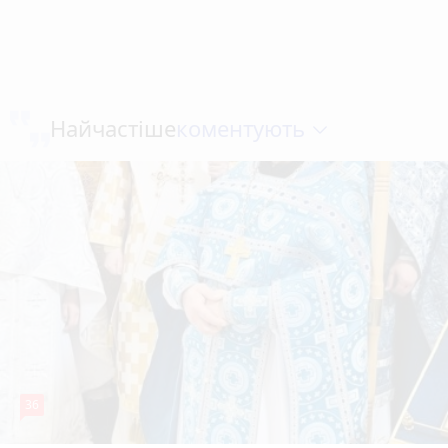
коментують
Найчастіше
36