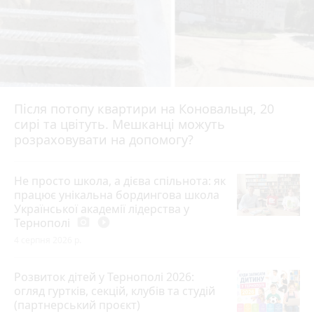
Після потопу квартири на Коновальця, 20
сирі та цвітуть. Мешканці можуть
розраховувати на допомогу?
Не просто школа, а дієва спільнота: як
працює унікальна бордингова школа
Української академії лідерства у
Тернополі
photo_camera
play_circle_filled
4 серпня 2026 р.
Розвиток дітей у Тернополі 2026:
огляд гуртків, секцій, клубів та студій
(партнерський проєкт)