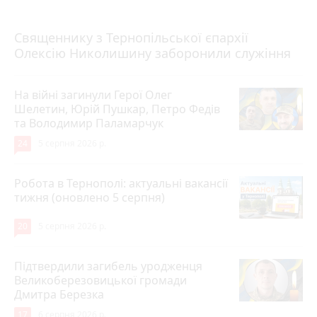
5 серпня 2026 р.
Священнику з Тернопільської єпархії
Олексію Николишину заборонили служіння
На війні загинули Герої Олег
Шелетин, Юрій Пушкар, Петро Федів
та Володимир Паламарчук
24
5 серпня 2026 р.
Робота в Тернополі: актуальні вакансії
тижня (оновлено 5 серпня)
20
5 серпня 2026 р.
Підтвердили загибель уродженця
Великоберезовицької громади
Дмитра Березка
17
6 серпня 2026 р.