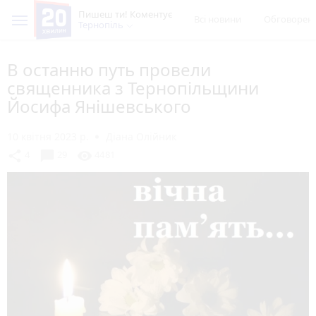
Пишеш ти! Коментує
Всі новини
Обговорен
Тернопіль
В останню путь провели
священника з Тернопільщини
Йосифа Янішевського
10 квітня 2023 р.
Діана Олійник
chat_bubble
share
visibility
4
29
4481