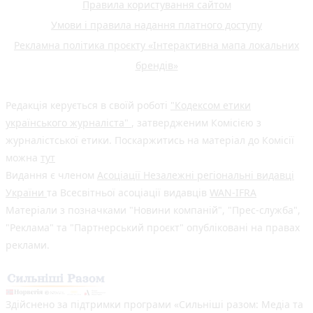
Правила користування сайтом
Умови і правила надання платного доступу
Рекламна політика проєкту «Інтерактивна мапа локальних
брендів»
Редакція керується в своїй роботі
"Кодексом етики
українського журналіста"
, затвердженим Комісією з
журналістської етики. Поскаржитись на матеріал до Комісії
можна
тут
Видання є членом
Асоціації Незалежні регіональні видавці
України
та Всесвітньої асоціації видавців
WAN-IFRA
Матеріали з позначками "Новини компаній", "Прес-служба",
"Реклама" та "Партнерський проєкт" опубліковані на правах
реклами.
Здійснено за підтримки програми «Сильніші разом: Медіа та