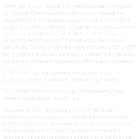
Після свячень о. Йосиф був направлений на парафію
у с. Суходіл Гусятинського району. І хоч парафіяни
зустріли його прихильно, однак почався тиск з боку
влади. Пропонували місце у будь­якому виші взамін на
зречення від священства. З 1965 до 1970 року
душпастирював у селах Товстенькому, Кривеньке,
Васильків, Босири (Чортківського району), у 1970-1977
рр. – у Данилівцях, Осташівцях, Білківцях, Нестерівцях,
Богданівці, Яцківцях, Сироварах Зборівського району.
У 1977-1980 рр. був помічником декана отця
Добрянського в Тернополі і служив у Кутківцях.
Із 14 січня 1980 по 1990 рр. душпастирював у смт.
Велика Березовиця та с. Острів.
На початку 90-х перейшов у лоно УГКЦ. Після
благословення тодішнього містоблюстителя Глави
УГКЦ митрополита Володимира Стернюка отримав
призначення у м. Збараж. Там почалася праця з
відновлення перетвореного радянським безбожним