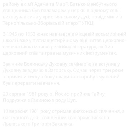
району в сімʼї Адама та Марії. Батько майбутнього
священника був паламарем у церкві в рідному селі і
виховував сина у християнському дусі, повідомили в
Тернопільсько-Зборівській єпархії УГКЦ.
З 1945 по 1953 юнак навчався в місцевій восьмирічній
школі і вже у п’ятнадцятирічному віці читав церковно-
словянською мовою релігійну літературу, любив
церковний спів та грав на музичних інструментах.
Закінчив Волинську Духовну семінарію та вступив у
Духовну академію в Загорську. Однак через три роки
з причини тиску з боку влади та хворобу змушений
був перервати навчання.
29 серпня 1961 року о. Йосиф прийняв Тайну
Подружжя з Галиною з роду Цуп.
10 вересня 1961 року отримав дияконські свячення, а
наступного дня - священничі від архиєпископа
Львівського Григорія Закаляка.