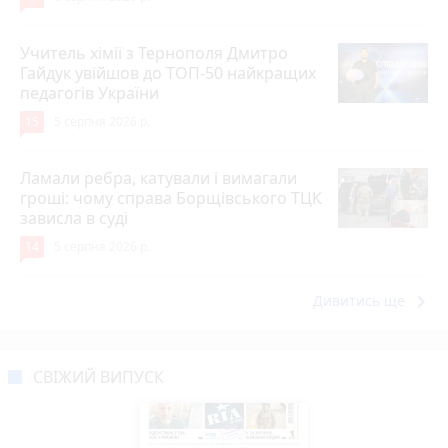
Учитель хімії з Тернополя Дмитро
Гайдук увійшов до ТОП-50 найкращих
педагогів України
15
5 серпня 2026 р.
Ламали ребра, катували і вимагали
гроші: чому справа Борщівського ТЦК
зависла в суді
14
5 серпня 2026 р.
keyboard_arrow_right
Дивитись ще
СВІЖИЙ ВИПУСК