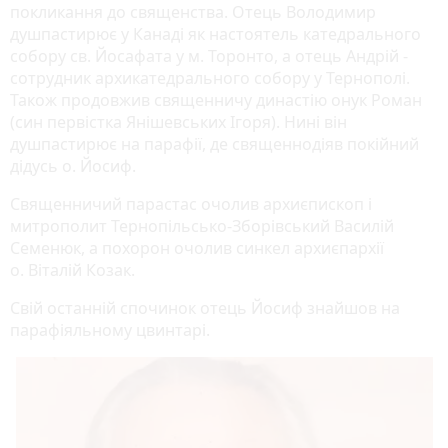
покликання до священства. Отець Володимир
душпастирює у Канаді як настоятель катедрального
собору св. Йосафата у м. Торонто, а отець Андрій ­
сотрудник архикатедрального собору у Тернополі.
Також продовжив священничу династію онук Роман
(син первістка Янішевських Ігоря). Нині він
душпастирює на парафії, де священнодіяв покійний
дідусь о. Йосиф.
Священничий парастас очолив архиєпископ і
митрополит Тернопільсько-Зборівський Василій
Семенюк, а похорон очолив синкел архиєпархії
о. Віталій Козак.
Свій останній спочинок отець Йосиф знайшов на
парафіяльному цвинтарі.