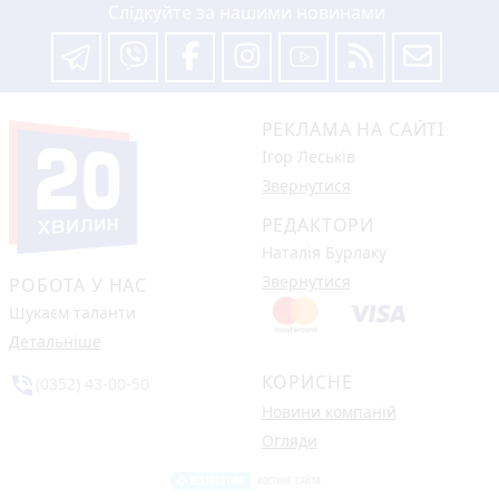
Слідкуйте за нашими новинами
РЕКЛАМА НА САЙТІ
Ігор Леськів
Звернутися
РЕДАКТОРИ
Наталія Бурлаку
Звернутися
РОБОТА У НАС
Шукаєм таланти
Детальніше
КОРИСНЕ
phone_in_talk
(0352) 43-00-50
Новини компаній
Огляди