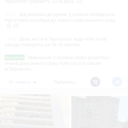
Тернополі тривають 23-ій день
photo_camera
20:00
Від рюкзака до ручки: у скільки обійдеться
підготовка школяра до нового навчального року
play_circle_filled
photo_camera
19:00
День міста в Тернополі: куди піти та які
заходи планують на 14-16 серпня
Звернення стосовно нової розмітки і
Від читача
знаків дорожнього руху біля шостої школи
м.Тернопіль.
Всі новини
Підпишись