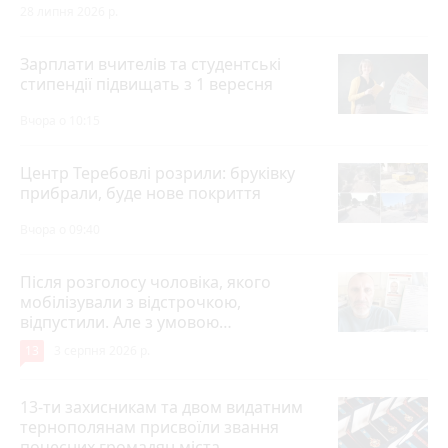
28 липня 2026 р.
Зарплати вчителів та студентські
стипендії підвищать з 1 вересня
Вчора о 10:15
Центр Теребовлі розрили: бруківку
прибрали, буде нове покриття
Вчора о 09:40
Після розголосу чоловіка, якого
мобілізували з відстрочкою,
відпустили. Але з умовою…
13
3 серпня 2026 р.
13-ти захисникам та двом видатним
тернополянам присвоїли звання
почесних громадян міста