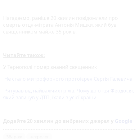
Нагадаємо, раніше 20 хвилин повідомляли про
смерть отця-мітрата Антонія Мишки, який був
священником майже 35 років.
Читайте також:
У Тернополі помер знаний священник
Не стало митрофорного протоієрея Сергія Галевича
Рятував від найважчих гріхів. Чому до отця Феодосія,
який загинув у ДТП, їхали з усієї країни
Додайте 20 хвилин до вибраних джерел у
Google
Збараж
некролог