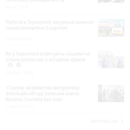
Вчора о 10:50
Робота в Тернополі: актуальні вакансії
тижня (оновлено 5 серпня)
5 серпня 2026 р.
Як у Тернополі освячують кошики на
Спаса: репортаж з місцевих храмів
photo_camera
play_circle_filled
6 серпня 2026 р.
15 років за вбивство випускниці:
апеляційний суд залишив вирок
Василю Гнатюку без змін
5 серпня 2026 р.
keyboard_arrow_right
Дивитись ще