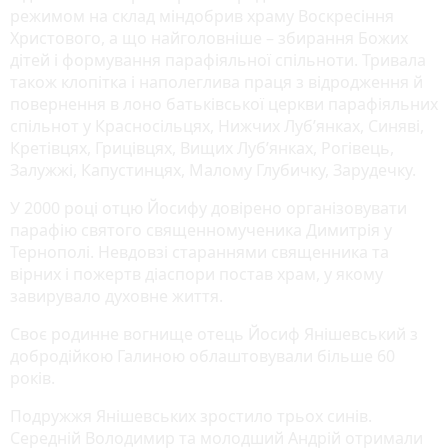
режимом на склад міндобрив храму Воскресіння
Христового, а що найголовніше – збирання Божих
дітей і формування парафіяльної спільноти. Тривала
також клопітка і наполеглива праця з відродження й
повернення в лоно батьківської церкви парафіяльних
спільнот у Красносільцях, Нижчих Луб’янках, Синяві,
Кретівцях, Грицівцях, Вищих Луб’янках, Рогівець,
Залужжі, Капустинцях, Малому Глубичку, Зарудечку.
У 2000 році отцю Йосифу довірено організовувати
парафію святого священномученика Димитрія у
Тернополі. Невдовзі стараннями священника та
вірних і пожертв діаспори постав храм, у якому
завирувало духовне життя.
Своє родинне вогнище отець Йосиф Янішевський з
добродійкою Галиною облаштовували більше 60
років.
Подружжя Янішевських зростило трьох синів.
Середній Володимир та молодший Андрій отримали