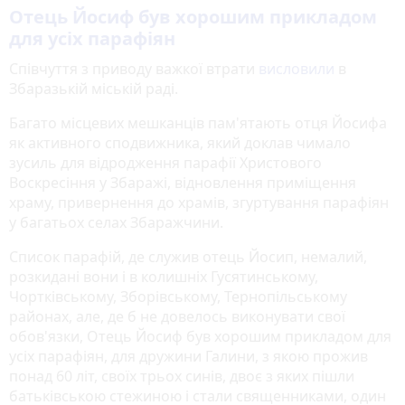
Отець Йосиф був хорошим прикладом
для усіх парафіян
Співчуття з приводу важкої втрати
висловили
в
Збаразькій міській раді.
Багато місцевих мешканців пам'ятають отця Йосифа
як активного сподвижника, який доклав чимало
зусиль для відродження парафії Христового
Воскресіння у Збаражі, відновлення приміщення
храму, привернення до храмів, згуртування парафіян
у багатьох селах Збаражчини.
Список парафій, де служив отець Йосип, немалий,
розкидані вони і в колишніх Гусятинському,
Чортківському, Зборівському, Тернопільському
районах, але, де б не довелось виконувати свої
обов'язки, Отець Йосиф був хорошим прикладом для
усіх парафіян, для дружини Галини, з якою прожив
понад 60 літ, своїх трьох синів, двоє з яких пішли
батьківською стежиною і стали священниками, один