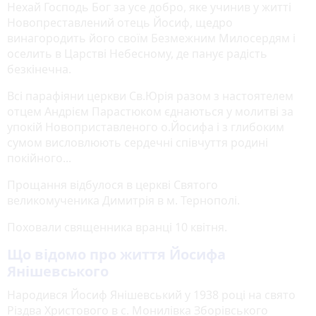
Нехай Господь Бог за усе добро, яке учинив у житті
Новопреставлений отець Йосиф, щедро
винагородить його своїм Безмежним Милосердям і
оселить в Царстві Небесному, де панує радість
безкінечна.
Всі парафіяни церкви Св.Юрія разом з настоятелем
отцем Андрієм Парастюком єднаються у молитві за
упокій Новоприставленого о.Йосифа і з глибоким
сумом висловлюють сердечні співчуття родині
покійного...
Прощання відбулося в церкві Святого
великомученика Димитрія в м. Тернополі.
Поховали священника вранці 10 квітня.
Що відомо про життя Йосифа
Янішевського
Народився Йосиф Янішевський у 1938 році на свято
Різдва Христового в с. Монилівка Зборівського