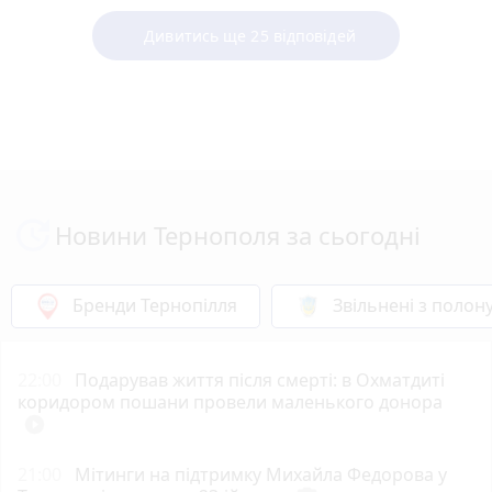
Дивитись ще 25 відповідей
Новини Тернополя за сьогодні
Бренди Тернопілля
Звільнені з полон
22:00
Подарував життя після смерті: в Охматдиті
коридором пошани провели маленького донора
play_circle_filled
21:00
Мітинги на підтримку Михайла Федорова у