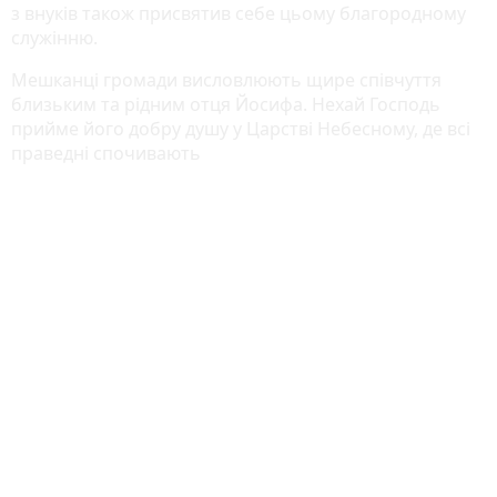
з внуків також присвятив себе цьому благородному
служінню.
Мешканці громади висловлюють щире співчуття
близьким та рідним отця Йосифа. Нехай Господь
прийме його добру душу у Царстві Небесному, де всі
праведні спочивають