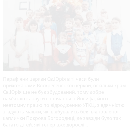
Парафіяни церкви Св.Юрія в ті часи були
прихожанами Воскресенської церкви, оскільки храм
Св.Юрія ще не був збудований, тому добре
пам'ятають науки і повчання о.Йосифа, його
невтомну працю по відродженню УГКЦ, з вдячністю
згадують маївки, які відбувались біля відновленої
каплички Покрова Богородиці, де завжди було так
багато дітей, які тепер вже дорослі...