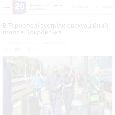
Пишеш ти! Коментує
Всі новини
Обговорен
Тернопіль
В Тернополі зустріли евакуаційний
потяг з Покровська
17 вересня 2024 р.
Ольга Турчак
chat_bubble
share
visibility
0
0
839