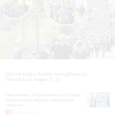
78
4 серпня 2026 р.
Хресна хода з Волині вже дійшла до
Почаївської лаври
photo_camera
play_circle_filled
Священнику з Тернопільської єпархії
Олексію Николишину заборонили
служіння
36
5 серпня 2026 р.