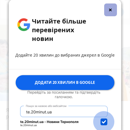
×
Всі новини
Підпишись
Читайте більше
перевірених
новин
Додайте 20 хвилин до вибраних джерел в Google
ДОДАТИ 20 ХВИЛИН В GOOGLE
Як у Тернополі освячують кошики на Спаса:
репортаж з місцевих храмів
photo_camera
play_circle_filled