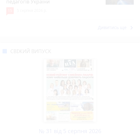
педагогів України
15
5 серпня 2026 р.
keyboard_arrow_right
Дивитись ще
СВІЖИЙ ВИПУСК
№ 31 від 5 серпня 2026