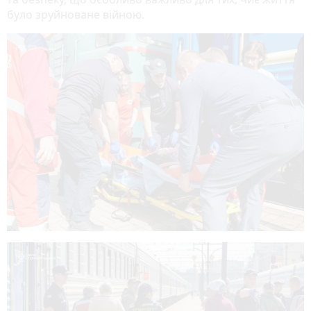
було зруйноване війною.