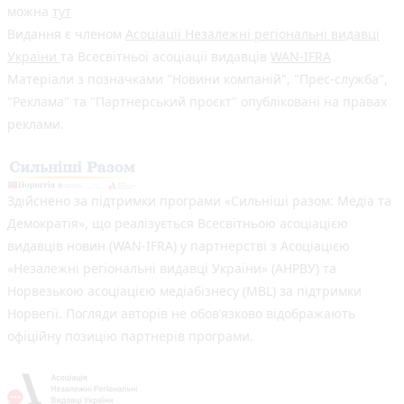
можна
тут
Видання є членом
Асоціації Незалежні регіональні видавці
України
та Всесвітньої асоціації видавців
WAN-IFRA
Матеріали з позначками "Новини компаній", "Прес-служба",
"Реклама" та "Партнерський проєкт" опубліковані на правах
реклами.
Здійснено за підтримки програми «Сильніші разом: Медіа та
Демократія», що реалізується Всесвітньою асоціацією
видавців новин (WAN-IFRA) у партнерстві з Асоціацією
«Незалежні регіональні видавці України» (АНРВУ) та
Норвезькою асоціацією медіабізнесу (MBL) за підтримки
Норвегії. Погляди авторів не обов’язково відображають
офіційну позицію партнерів програми.