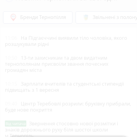
Бренди Тернопілля
Звільнені з полон
11:06
На Підгаєччині виявили тіло чоловіка, якого
розшукували рідні
10:50
13-ти захисникам та двом видатним
тернополянам присвоїли звання почесних
громадян міста
10:15
Зарплати вчителів та студентські стипендії
підвищать з 1 вересня
09:40
Центр Теребовлі розрили: бруківку прибрали,
буде нове покриття
Звернення стосовно нової розмітки і
Від читача
знаків дорожнього руху біля шостої школи
м.Тернопіль.