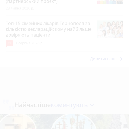
(партнерський проєкт)
28 липня 2026 р.
Топ-15 сімейних лікарів Тернополя за
кількістю декларацій: кому найбільше
довіряють пацієнти
31
1 серпня 2026 р.
keyboard_arrow_right
Дивитись ще
коментують
Найчастіше