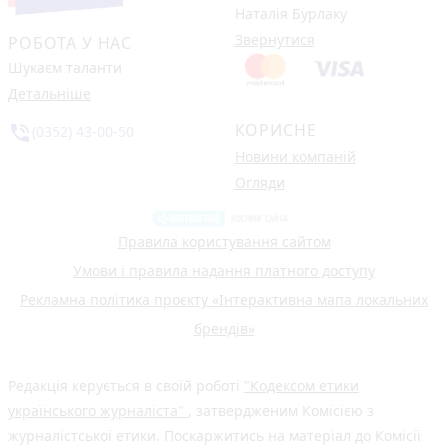
Наталія Бурлаку
Звернутися
РОБОТА У НАС
Шукаєм таланти
Детальніше
КОРИСНЕ
phone_in_talk
(0352) 43-00-50
Новини компаній
Огляди
Правила користування сайтом
Умови і правила надання платного доступу
Рекламна політика проєкту «Інтерактивна мапа локальних
брендів»
Редакція керується в своїй роботі
"Кодексом етики
українського журналіста"
, затвердженим Комісією з
журналістської етики. Поскаржитись на матеріал до Комісії