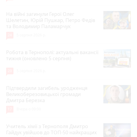
На війні загинули Герої Олег
Шелетин, Юрій Пушкар, Петро Федів
та Володимир Паламарчук
24
5 серпня 2026 р.
Робота в Тернополі: актуальні вакансії
тижня (оновлено 5 серпня)
20
5 серпня 2026 р.
Підтвердили загибель уродженця
Великоберезовицької громади
Дмитра Березка
17
Вчора о 09:00
Учитель хімії з Тернополя Дмитро
Гайдук увійшов до ТОП-50 найкращих