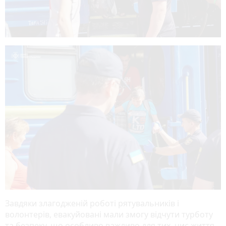
Завдяки злагодженій роботі рятувальників і
волонтерів, евакуйовані мали змогу відчути турботу
та безпеку, що особливо важливо для тих, чиє життя