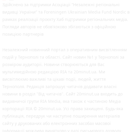
Здійснено за підтримки Асоціації “Незалежні регіональні
видавці України” та Foreningen Ukrainian Media Fund Nordic в
рамках реалізації проєкту Хаб підтримки регіональних медіа.
Погляди авторів не обов'язково збігаються з офіційною
позицією партнерів
Незалежний новинний портал з оперативним висвітленням
подій у Тернополі та області. Сайт новин №1 у Тернополі за
розміром аудиторії. Новини створюються для Вас
мультимедійною редакцією RIA та 20minut.ua. Ми
висвітлюємо важливі та цікаві події, людей, життя
Тернополя. Редакція запрошує читачів додавати власні
новини в розділ "Від читачів". Сайт 20minut.ua входить до
видавничої групи RIA Media, яка також є частиною Медіа
корпорації RIA © 20minut.ua. Усі права захищені. Будь-яка
публiкацiя, передрук чи наступне поширення матеріалів
сайту у друкованих або електронних засобах масової
інформації можлива винятково у разі письмового дозволу