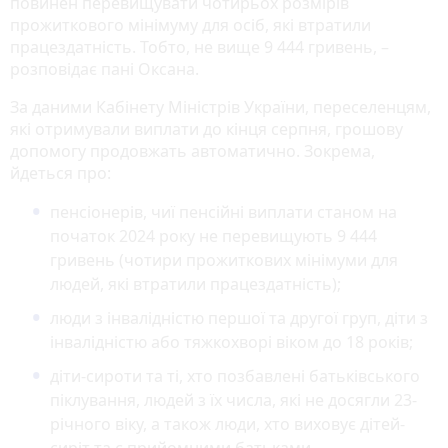
повинен перевищувати чотирьох розмірів
прожиткового мінімуму для осіб, які втратили
працездатність. Тобто, не вище 9 444 гривень, –
розповідає пані Оксана.
За даними Кабінету Міністрів України, переселенцям,
які отримували виплати до кінця серпня, грошову
допомогу продовжать автоматично. Зокрема,
йдеться про:
пенсіонерів, чиї пенсійні виплати станом на
початок 2024 року не перевищують 9 444
гривень (чотири прожиткових мінімуми для
людей, які втратили працездатність);
люди з інвалідністю першої та другої груп, діти з
інвалідністю або тяжкохворі віком до 18 років;
діти-сироти та ті, хто позбавлені батьківського
піклування, людей з їх числа, які не досягли 23-
річного віку, а також люди, хто виховує дітей-
сиріт та є прийомними батьками.