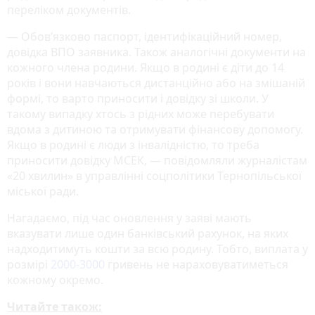
переліком документів.
— Обов’язково паспорт, ідентифікаційний номер,
довідка ВПО заявника. Також аналогічні документи на
кожного члена родини. Якщо в родині є діти до 14
років і вони навчаються дистанційно або на змішаній
формі, то варто приносити і довідку зі школи. У
такому випадку хтось з рідних може перебувати
вдома з дитиною та отримувати фінансову допомогу.
Якщо в родині є люди з інвалідністю, то треба
приносити довідку МСЕК, — повідомляли журналістам
«20 хвилин» в управлінні соцполітики Тернопільської
міської ради.
Нагадаємо, під час оновлення у заяві мають
вказувати лише один банківський рахунок, на яких
надходитимуть кошти за всю родину. Тобто, виплата у
розмірі
2000-3000
гривень не нараховуватиметься
кожному окремо.
Читайте також: