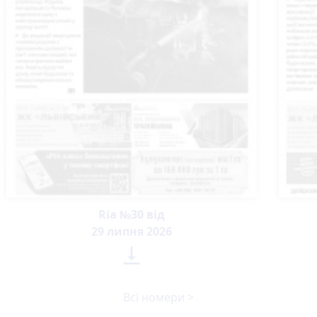
Ria №30 від
29 липня 2026

Всі номери >