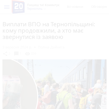
Пишеш ти! Коментує
Всі новини
Обговорен
Тернопіль
Виплати ВПО на Тернопільщині:
кому продовжили, а хто має
звернутися із заявою
3 вересня 2024 р.
Поліна Дайнега
chat_bubble
share
visibility
2
1
336