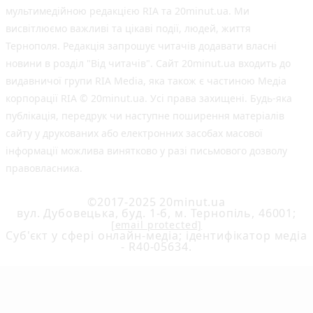
мультимедійною редакцією RIA та 20minut.ua. Ми
висвітлюємо важливі та цікаві події, людей, життя
Тернополя. Редакція запрошує читачів додавати власні
новини в розділ "Від читачів". Сайт 20minut.ua входить до
видавничої групи RIA Media, яка також є частиною Медіа
корпорації RIA © 20minut.ua. Усі права захищені. Будь-яка
публiкацiя, передрук чи наступне поширення матеріалів
сайту у друкованих або електронних засобах масової
інформації можлива винятково у разі письмового дозволу
правовласника.
©2017-2025 20minut.ua
вул. Дубовецька, буд. 1-б, м. Тернопіль, 46001;
[email protected]
Cуб'єкт у сфері онлайн-медіа; ідентифікатор медіа
- R40-05634.