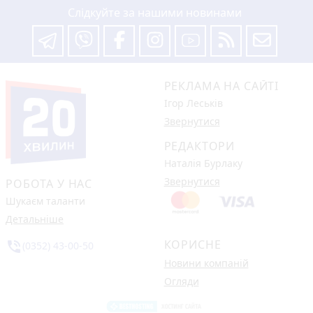
Слідкуйте за нашими новинами
РЕКЛАМА НА САЙТІ
Ігор Леськів
Звернутися
РЕДАКТОРИ
Наталія Бурлаку
Звернутися
РОБОТА У НАС
Шукаєм таланти
Детальніше
КОРИСНЕ
phone_in_talk
(0352) 43-00-50
Новини компаній
Огляди