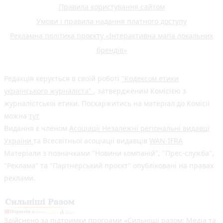
Правила користування сайтом
Умови і правила надання платного доступу
Рекламна політика проєкту «Інтерактивна мапа локальних
брендів»
Редакція керується в своїй роботі
"Кодексом етики
українського журналіста"
, затвердженим Комісією з
журналістської етики. Поскаржитись на матеріал до Комісії
можна
тут
Видання є членом
Асоціації Незалежні регіональні видавці
України
та Всесвітньої асоціації видавців
WAN-IFRA
Матеріали з позначками "Новини компаній", "Прес-служба",
"Реклама" та "Партнерський проєкт" опубліковані на правах
реклами.
Здійснено за підтримки програми «Сильніші разом: Медіа та