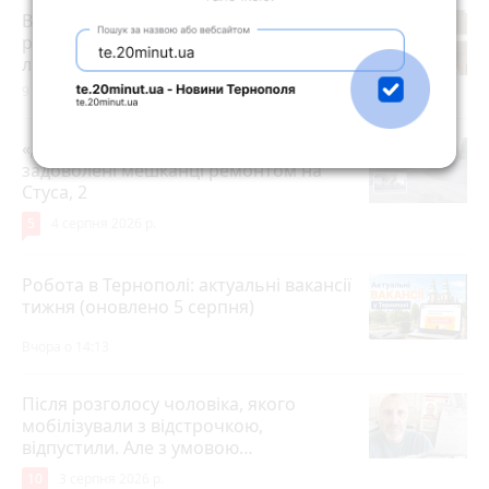
В амбулаторії №6 Тернополя
розпочав роботу новий сімейний
лікар
9 годин тому
«Дорогу зробили, і на тому все»: чи
задоволені мешканці ремонтом на
Стуса, 2
5
4 серпня 2026 р.
Робота в Тернополі: актуальні вакансії
тижня (оновлено 5 серпня)
Вчора о 14:13
Після розголосу чоловіка, якого
мобілізували з відстрочкою,
відпустили. Але з умовою…
10
3 серпня 2026 р.