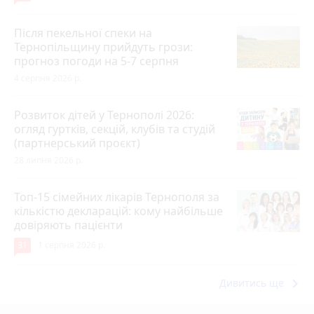
Після пекельної спеки на
Тернопільщину прийдуть грози:
прогноз погоди на 5-7 серпня
4 серпня 2026 р.
Розвиток дітей у Тернополі 2026:
огляд гуртків, секцій, клубів та студій
(партнерський проєкт)
28 липня 2026 р.
Топ-15 сімейних лікарів Тернополя за
кількістю декларацій: кому найбільше
довіряють пацієнти
31
1 серпня 2026 р.
keyboard_arrow_right
Дивитись ще