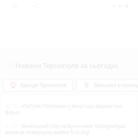
reply
share
remove
add
0
Новини Тернополя за сьогодні
Бренди Тернопілля
Звільнені з полон
22:00
«Петрик П’яточкин у кіно»: що відомо про
фільм
21:00
Земельний спір на Бучаччині: прокуратура
вимагає повернути майже 5 га лісу