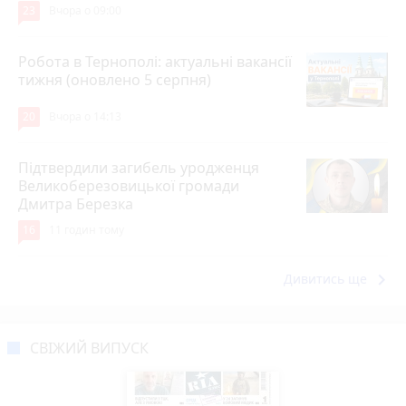
23
Вчора о 09:00
Робота в Тернополі: актуальні вакансії
тижня (оновлено 5 серпня)
20
Вчора о 14:13
Підтвердили загибель уродженця
Великоберезовицької громади
Дмитра Березка
16
11 годин тому
keyboard_arrow_right
Дивитись ще
СВІЖИЙ ВИПУСК