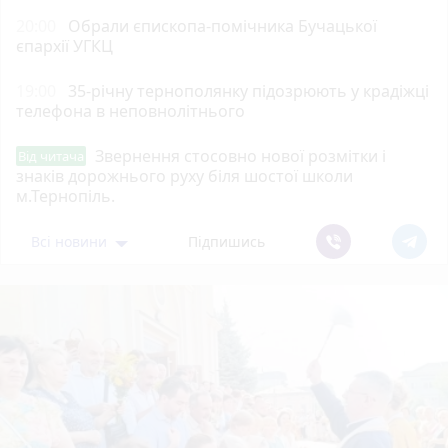
20:00
Обрали єпископа-помічника Бучацької
єпархії УГКЦ
19:00
35-річну тернополянку підозрюють у крадіжці
телефона в неповнолітнього
Звернення стосовно нової розмітки і
Від читача
знаків дорожнього руху біля шостої школи
м.Тернопіль.
Всі новини
Підпишись