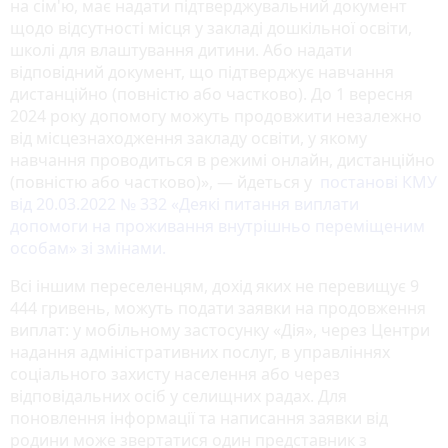
на сім'ю, має надати підтверджувальний документ
щодо відсутності місця у закладі дошкільної освіти,
школі для влаштування дитини. Або надати
відповідний документ, що підтверджує навчання
дистанційно (повністю або частково). До 1 вересня
2024 року допомогу можуть продовжити незалежно
від місцезнаходження закладу освіти, у якому
навчання проводиться в режимі онлайн, дистанційно
(повністю або частково)», — йдеться у
постанові КМУ
від 20.03.2022 № 332 «Деякі питання виплати
допомоги на проживання внутрішньо переміщеним
особам» зі змінами.
Всі іншим переселенцям, дохід яких не перевищує 9
444 гривень, можуть подати заявки на продовження
виплат: у мобільному застосунку «Дія», через Центри
надання адміністративних послуг, в управліннях
соціального захисту населення або через
відповідальних осіб у селищних радах. Для
поновлення інформації та написання заявки від
родини може звертатися один представник з