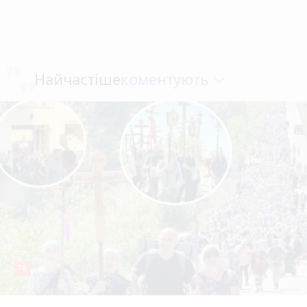
коментують
Найчастіше
78