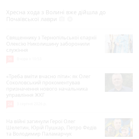
4 серпня 2026 р.
Хресна хода з Волині вже дійшла до
Почаївської лаври
photo_camera
play_circle_filled
Священнику з Тернопільської єпархії
Олексію Николишину заборонили
служіння
36
Вчора о 10:53
«Треба вміти вчасно піти»: як Олег
Соколовський прокоментував
призначення нового начальника
управління ЖКГ
24
3 серпня 2026 р.
На війні загинули Герої Олег
Шелетин, Юрій Пушкар, Петро Федів
та Володимир Паламарчук