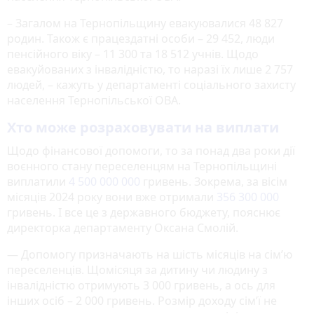
– Загалом на Тернопільщину евакуювалися 48 827
родин. Також є працездатні особи – 29 452, люди
пенсійного віку – 11 300 та 18 512 учнів. Щодо
евакуйованих з інвалідністю, то наразі їх лише 2 757
людей, – кажуть у департаменті соціального захисту
населення Тернопільської ОВА.
Хто може розраховувати на виплати
Щодо фінансової допомоги, то за понад два роки дії
воєнного стану переселенцям на Тернопільщині
виплатили
4 500 000 000
гривень. Зокрема, за вісім
місяців 2024 року вони вже отримали
356 300 000
гривень. І все це з державного бюджету, пояснює
директорка департаменту Оксана Смолій.
— Допомогу призначають на шість місяців на сім’ю
переселенців. Щомісяця за дитину чи людину з
інвалідністю отримують 3 000 гривень, а ось для
інших осіб – 2 000 гривень. Розмір доходу сім’ї не