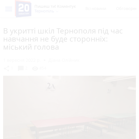
Пишеш ти! Коментує
Всі новини
Обговорен
Тернопіль
В укритті шкіл Тернополя під час
навчання не буде сторонніх:
міський голова
1 вересня 2022 р.
Діана Олійник
chat_bubble
share
visibility
1
2
854