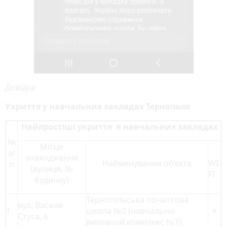
Довідка
Укриття у навчальних закладах Тернополя
Найпростіші укриття в навчальних закладах
№
Місце
з/
знаходження
Найменування об’єкта
WI-
п
(вулиця, №
FI
будинку)
Тернопільська початкова
вул. Василя
1
школа №2 (навчально-
+
Стуса, 6
виховний комплекс №7)