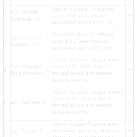
Тернопільська початкова
вул. Братів
2
школа №3 (навчально-
+
Бойчуків, 10
виховний комплекс № 28)
Тернопільська початкова
вул. Степана
3
школа №5 (навчально-
+
Будного, 26
виховний комплекс № 35)
Тернопільська спеціалізована
вул. Михайла
школа І-ІІІ ступенів № 3 з
4
+
Грушевського, 3
поглибленим вивченням
іноземних мов
Тернопільська спеціалізована
школа І-ІІІ ступенів №5 з
5
вул. Камінна, 2
+
поглибленим вивченням
іноземних мов
Тернопільський навчально-
6
вул. Руська, 6
виховний комплекс «Школа-
+