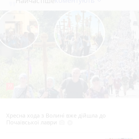
коментують
Найчастіше
77
Вчора о 12:30
Хресна хода з Волині вже дійшла до
Почаївської лаври
photo_camera
play_circle_filled