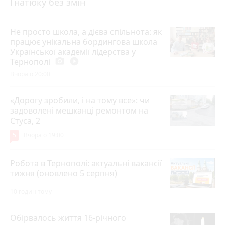
Гнатюку без змін
Не просто школа, а дієва спільнота: як
працює унікальна бордингова школа
Української академії лідерства у
Тернополі
photo_camera
play_circle_filled
Вчора о 20:00
«Дорогу зробили, і на тому все»: чи
задоволені мешканці ремонтом на
Стуса, 2
5
Вчора о 19:00
Робота в Тернополі: актуальні вакансії
тижня (оновлено 5 серпня)
10 годин тому
Обірвалось життя 16-річного