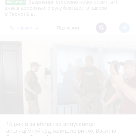
Звернення стосовно нової розмітки і
Від читача
знаків дорожнього руху біля шостої школи
м.Тернопіль.
Всі новини
Підпишись
15 років за вбивство випускниці:
апеляційний суд залишив вирок Василю