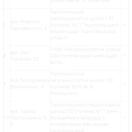
ліцей» №6 ім. Н. Яремчука
Тернопільська
загальноосвітня школа І-ІІІ
вул. Мирона
7
ступенів №11 Тернопільської
+
Тарнавського, 6
міської ради Тернопільської
області
ТНВК «Загальноосвітня школа
вул. Лесі
8
І-ІІІ ступенів-медичний ліцей
+
Українки, 23
№15»
Тернопільська
вул. Володимира
загальноосвітня школа І-ІІІ
9
+
Винниченка, 2
ступенів №16 ім. В.
Левицького
Тернопільська спеціалізована
вул. Тараса
школа І-ІІІ ступенів №17 імені
10
Протасевича, 6-
Володимира Вихруща з
+
А
поглибленим вивченням
іноземних мов