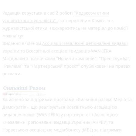
Редакція керується в своїй роботі
"Кодексом етики
українського журналіста"
, затвердженим Комісією з
журналістської етики. Поскаржитись на матеріал до Комісії
можна
тут
Видання є членом
Асоціації Незалежні регіональні видавці
України
та Всесвітньої асоціації видавців
WAN-IFRA
Матеріали з позначками "Новини компаній", "Прес-служба",
"Реклама" та "Партнерський проєкт" опубліковані на правах
реклами.
Здійснено за підтримки програми «Сильніші разом: Медіа та
Демократія», що реалізується Всесвітньою асоціацією
видавців новин (WAN-IFRA) у партнерстві з Асоціацією
«Незалежні регіональні видавці України» (АНРВУ) та
Норвезькою асоціацією медіабізнесу (MBL) за підтримки