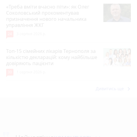
«Треба вміти вчасно піти»: як Олег
Соколовський прокоментував
призначення нового начальника
управління ЖКГ
24
3 серпня 2026 р.
Топ-15 сімейних лікарів Тернополя за
кількістю декларацій: кому найбільше
довіряють пацієнти
30
1 серпня 2026 р.
keyboard_arrow_right
Дивитись ще