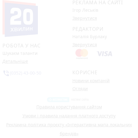
РЕКЛАМА НА САЙТІ
Ігор Леськів
Звернутися
РЕДАКТОРИ
Наталія Бурлаку
Звернутися
РОБОТА У НАС
Шукаєм таланти
Детальніше
КОРИСНЕ
phone_in_talk
(0352) 43-00-50
Новини компаній
Огляди
Правила користування сайтом
Умови і правила надання платного доступу
Рекламна політика проєкту «Інтерактивна мапа локальних
брендів»