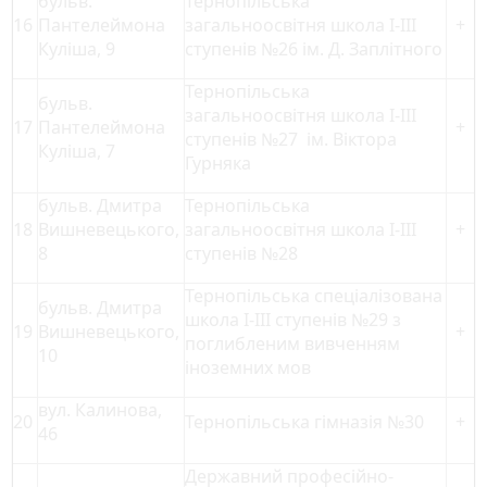
бульв.
Тернопільська
16
Пантелеймона
загальноосвітня школа І-ІІІ
+
Куліша, 9
ступенів №26 ім. Д. Заплітного
Тернопільська
бульв.
загальноосвітня школа І-ІІІ
17
Пантелеймона
+
ступенів №27 ім. Віктора
Куліша, 7
Гурняка
бульв. Дмитра
Тернопільська
18
Вишневецького,
загальноосвітня школа І-ІІІ
+
8
ступенів №28
Тернопільська спеціалізована
бульв. Дмитра
школа І-ІІІ ступенів №29 з
19
Вишневецького,
+
поглибленим вивченням
10
іноземних мов
вул. Калинова,
20
Тернопільська гімназія №30
+
46
Державний професійно-