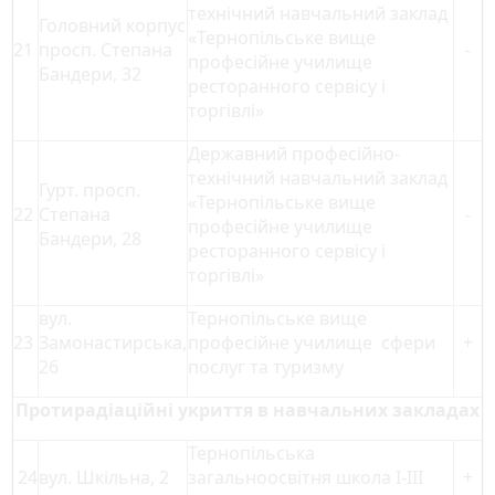
технічний навчальний заклад
Головний корпус
«Тернопільське вище
21
просп. Степана
-
професійне училище
Бандери, 32
ресторанного сервісу і
торгівлі»
Державний професійно-
технічний навчальний заклад
Гурт. просп.
«Тернопільське вище
22
Степана
-
професійне училище
Бандери, 28
ресторанного сервісу і
торгівлі»
вул.
Тернопільське вище
23
Замонастирська,
професійне училище сфери
+
26
послуг та туризму
Протирадіаційні укриття в навчальних закладах
Тернопільська
24
вул. Шкільна, 2
загальноосвітня школа I-IІI
+