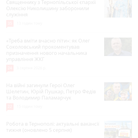
Священнику з Тернопільської єпархії
Олексію Николишину заборонили
служіння
35
13 годин тому
«Треба вміти вчасно піти»: як Олег
Соколовський прокоментував
призначення нового начальника
управління ЖКГ
24
3 серпня 2026 р.
На війні загинули Герої Олег
Шелетин, Юрій Пушкар, Петро Федів
та Володимир Паламарчук
22
15 годин тому
Робота в Тернополі: актуальні вакансії
тижня (оновлено 5 серпня)