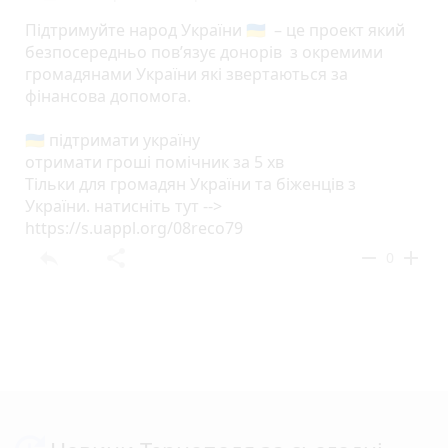
Підтримуйте народ України 🇺🇦 – це проект який
безпосередньо пов’язує донорів з окремими
громадянами України які звертаються за
фінансова допомога.
🇺🇦 підтримати україну
отримати гроші помічник за 5 хв
Тільки для громадян України та біженців з
України. натисніть тут -->
https://s.uappl.org/08reco79
reply
share
remove
add
0