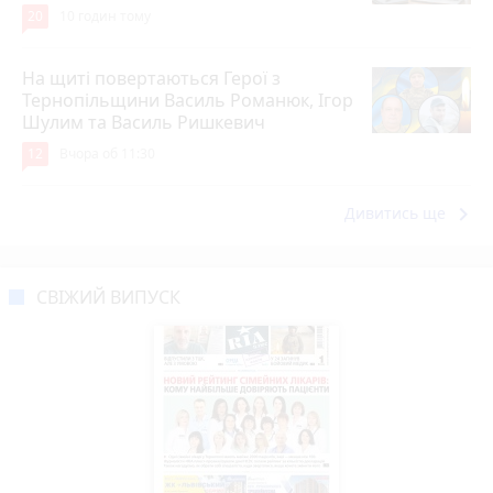
20
10 годин тому
На щиті повертаються Герої з
Тернопільщини Василь Романюк, Ігор
Шулим та Василь Ришкевич
12
Вчора об 11:30
keyboard_arrow_right
Дивитись ще
СВІЖИЙ ВИПУСК