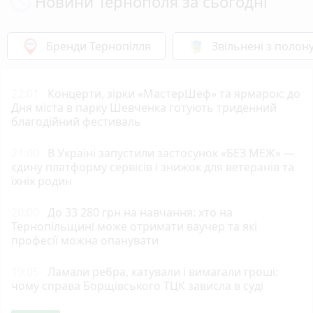
Новини Тернополя за сьогодні
Бренди Тернопілля
Звільнені з полон
22:01
Концерти, зірки «МастерШеф» та ярмарок: до
Дня міста в парку Шевченка готують триденний
благодійний фестиваль
21:00
В Україні запустили застосунок «БЕЗ МЕЖ» —
єдину платформу сервісів і знижок для ветеранів та
їхніх родин
20:00
До 33 280 грн на навчання: хто на
Тернопільщині може отримати ваучер та які
професії можна опанувати
19:05
Ламали ребра, катували і вимагали гроші:
чому справа Борщівського ТЦК зависла в суді