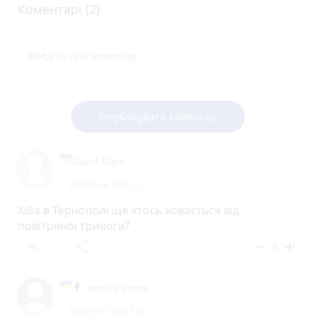
Коментарі (2)
Опублікувати коментар
David Starr
1 вересня 2022 р.
Хіба в Тернополі ще хтось ховається від
повітряної тривоги?
reply
share
remove
add
0
Amelia Cross
1 вересня 2022 р.