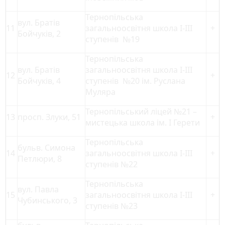
Тернопільська
вул. Братів
11
загальноосвітня школа І-ІІІ
+
Бойчуків, 2
ступенів №19
Тернопільська
вул. Братів
загальноосвітня школа І-ІІІ
12
+
Бойчуків, 4
ступенів №20 ім. Руслана
Муляра
Тернопільський ліцей №21 –
13
просп. Злуки, 51
+
мистецька школа ім. І Герети
Тернопільська
бульв. Симона
14
загальноосвітня школа І-ІІІ
+
Петлюри, 8
ступенів №22
Тернопільська
вул. Павла
15
загальноосвітня школа І-ІІІ
+
Чубинського, 3
ступенів №23