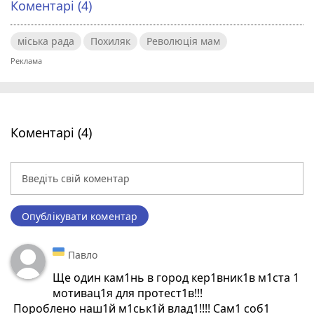
Коментарі (4)
міська рада
Похиляк
Революція мам
Коментарі (4)
Опублікувати коментар
Павло
Ще один кам1нь в город кер1вник1в м1ста 1
мотивац1я для протест1в!!!
Пороблено наш1й м1ськ1й влад1!!!! Сам1 соб1