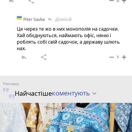
reply
share
remove
add
0
Piter Savka
Діонісій
reply
Це через те жо в них монополія на садочки.
Хай обєднуються, наймають офіс, няню і
роблять собі свій садочок, а державу шлють
нах.
reply
share
remove
add
1
коментують
Найчастіше