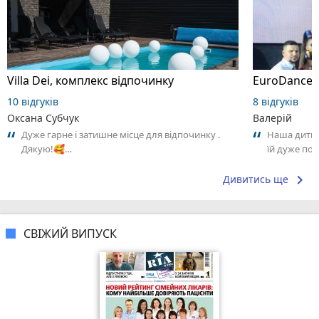
Villa Dei, комплекс відпочинку
EuroDance,
10 відгуків
8 відгуків
Оксана Субчук
Валерій
Дуже гарне і затишне місце для відпочинку .
Наша дитина
Дякую!🥰…
їй дуже под
час від час
keyboard_arrow_right
Дивитись ще
СВІЖИЙ ВИПУСК