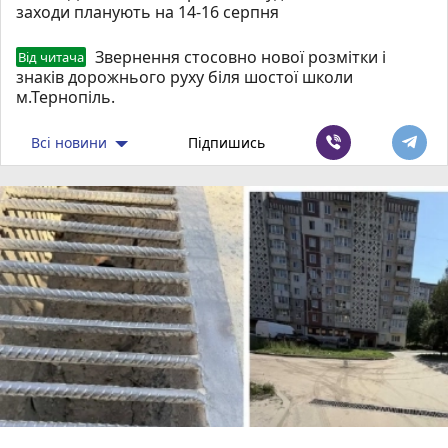
заходи планують на 14-16 серпня
Звернення стосовно нової розмітки і
Від читача
знаків дорожнього руху біля шостої школи
м.Тернопіль.
Всі новини
Підпишись