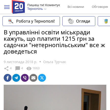
Пишеш ти! Коментує
Всі новини
Обговорен
Тернопіль
Робота у Тернополі!
Огляди
В управлінні освіти міськради
кажуть, що платити 1215 грн за
садочки "нетернопільським" все ж
доведеться
9 листопада 2018 р.
Ольга Турчак
chat_bubble
share
visibility
4
4
1663