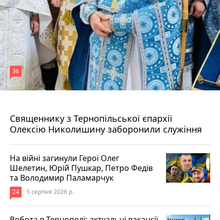
36
5 серпня 2026 р.
Священнику з Тернопільської єпархії
Олексію Николишину заборонили служіння
На війні загинули Герої Олег
Шелетин, Юрій Пушкар, Петро Федів
та Володимир Паламарчук
24
5 серпня 2026 р.
Робота в Тернополі: актуальні вакансії