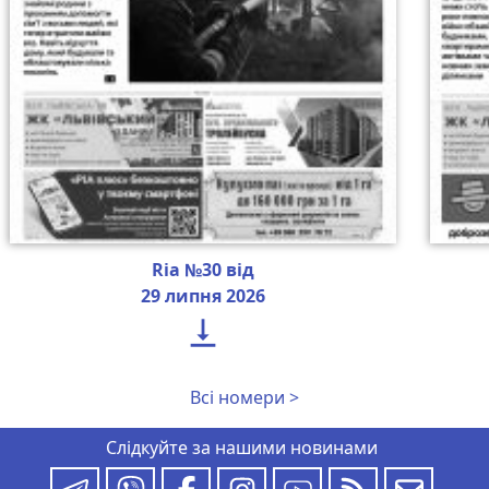
Ria №30 від
29 липня 2026

Всі номери >
Слідкуйте за нашими новинами