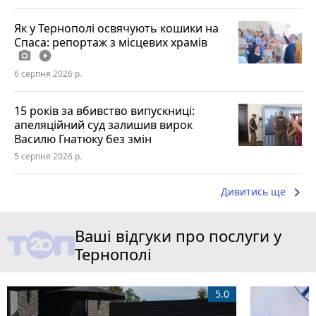
Як у Тернополі освячують кошики на
Спаса: репортаж з місцевих храмів
photo_camera
play_circle_filled
6 серпня 2026 р.
15 років за вбивство випускниці:
апеляційний суд залишив вирок
Василю Гнатюку без змін
5 серпня 2026 р.
keyboard_arrow_right
Дивитись ще
Ваші відгуки про послуги у
Тернополі
5.0