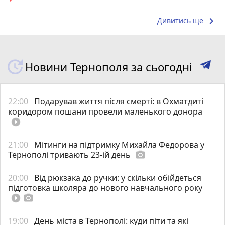
keyboard_arrow_right
Дивитись ще
Новини Тернополя за сьогодні
22:00
Подарував життя після смерті: в Охматдиті
коридором пошани провели маленького донора
play_circle_filled
21:00
Мітинги на підтримку Михайла Федорова у
Тернополі тривають 23-ій день
photo_camera
20:00
Від рюкзака до ручки: у скільки обійдеться
підготовка школяра до нового навчального року
play_circle_filled
photo_camera
19:00
День міста в Тернополі: куди піти та які