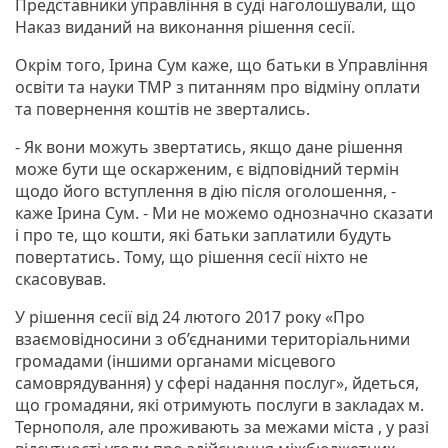
Представники управління в суді наголошували, що
Наказ виданий на виконання рішення сесії.
Окрім того, Ірина Сум каже, що батьки в Управління
освіти та науки ТМР з питанням про відміну оплати
та повернення коштів не звертались.
- Як вони можуть звертатись, якщо дане рішення
може бути ще оскарженим, є відповідний термін
щодо його вступлення в дію після оголошення, -
каже Ірина Сум. - Ми не можемо однозначно сказати
і про те, що кошти, які батьки заплатили будуть
повертатись. Тому, що рішення сесії ніхто не
скасовував.
У рішення сесії від 24 лютого 2017 року «Про
взаємовідносини з об’єднаними територіальними
громадами (іншими органами місцевого
самоврядування) у сфері надання послуг», йдеться,
що громадяни, які отримують послуги в закладах м.
Тернополя, але проживають за межами міста , у разі