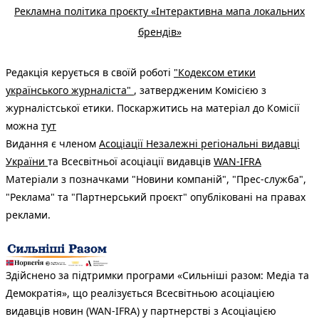
Рекламна політика проєкту «Інтерактивна мапа локальних
брендів»
Редакція керується в своїй роботі
"Кодексом етики
українського журналіста"
, затвердженим Комісією з
журналістської етики. Поскаржитись на матеріал до Комісії
можна
тут
Видання є членом
Асоціації Незалежні регіональні видавці
України
та Всесвітньої асоціації видавців
WAN-IFRA
Матеріали з позначками "Новини компаній", "Прес-служба",
"Реклама" та "Партнерський проєкт" опубліковані на правах
реклами.
Здійснено за підтримки програми «Сильніші разом: Медіа та
Демократія», що реалізується Всесвітньою асоціацією
видавців новин (WAN-IFRA) у партнерстві з Асоціацією