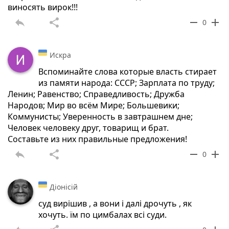
виносять вирок!!!
reply
share
remove
add
0
Искра
Вспоминайте слова которые власть стирает
из памяти народа: СССР; Зарплата по труду;
Ленин; Равенство; Справедливость; Дружба
Народов; Мир во всём Мире; Большевики;
Коммунисты; Уверенность в завтрашнем дне;
Человек человеку друг, товарищ и брат.
Составьте из них правильные предложения!
reply
share
remove
add
0
Діонісій
суд вирішив , а вони і далі дрочуть , як
хочуть. їм по цимбалах всі суди.