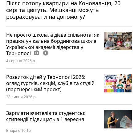
Після потопу квартири на Коновальця, 20
сирі та цвітуть. Мешканці можуть
розраховувати на допомогу?
Не просто школа, а дієва спільнота: як
працює унікальна бордингова школа
Української академії лідерства у
Тернополі
photo_camera
play_circle_filled
4 серпня 2026 р.
Розвиток дітей у Тернополі 2026:
огляд гуртків, секцій, клубів та студій
(партнерський проєкт)
28 липня 2026 р.
Зарплати вчителів та студентські
стипендії підвищать з 1 вересня
Вчора о 10:15