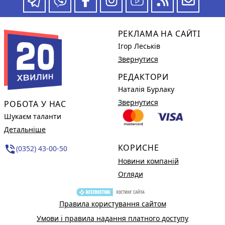
РЕКЛАМА НА САЙТІ
Ігор Леськів
Звернутися
РЕДАКТОРИ
Наталія Бурлаку
Звернутися
РОБОТА У НАС
Шукаєм таланти
Детальніше
КОРИСНЕ
phone_in_talk
(0352) 43-00-50
Новини компаній
Огляди
Правила користування сайтом
Умови і правила надання платного доступу