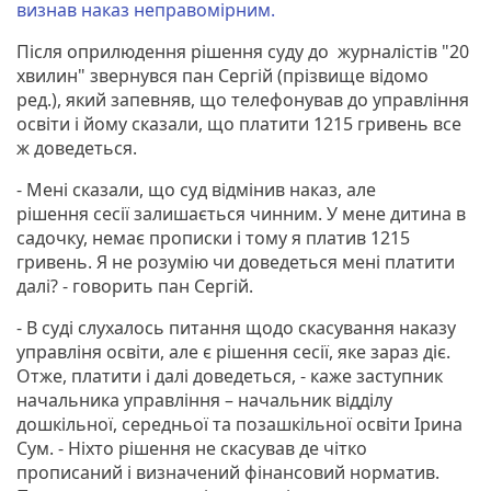
визнав наказ неправомірним.
Після оприлюдення рішення суду до журналістів "20
хвилин" звернувся пан Сергій (прізвище відомо
ред.), який запевняв, що телефонував до управління
освіти і йому сказали, що платити 1215 гривень все
ж доведеться.
- Мені сказали, що суд відмінив наказ, але
рішення сесії залишається чинним. У мене дитина в
садочку, немає прописки і тому я платив 1215
гривень. Я не розумію чи доведеться мені платити
далі? - говорить пан Сергій.
- В суді слухалось питання щодо скасування наказу
управліня освіти, але є рішення сесії, яке зараз діє.
Отже, платити і далі доведеться, - каже заступник
начальника управління – начальник відділу
дошкільної, середньої та позашкільної освіти Ірина
Сум. - Ніхто рішення не скасував де чітко
прописаний і визначений фінансовий норматив.