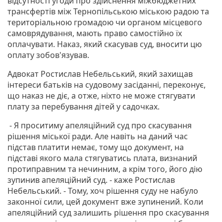
відсутності угоди про здійснення міжбюджетних
трансфертів між Тернопільською міською радою та
територіальною громадою чи органом місцевого
самоврядування, мають право самостійно їх
оплачувати. Наказ, який скасував суд, вносити цю
оплату зобов'язував.
Адвокат Ростислав Небельський, який захищав
інтереси батьків на судовому засіданні, переконує,
що наказ не діє, а отже, ніхто не може стягувати
плату за перебування дітей у садочках.
- Я проситиму апеляційний суд про скасування
рішення міської ради. Але навіть на даний час
підстав платити немає, тому що документ, на
підставі якого мала стягуватись плата, визнаний
протиправним та нечинним, а крім того, його дію
зупинив апеляційний суд. - каже Ростислав
Небельський. - Тому, хоч рішення суду не набуло
законної сили, цей документ вже зупинений. Коли
апеляційний суд залишить рішення про скасування