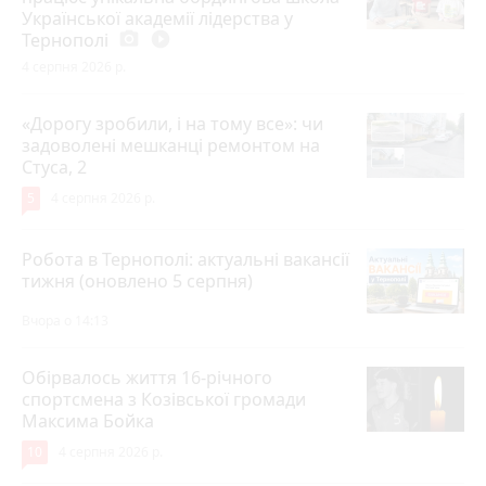
Української академії лідерства у
Тернополі
photo_camera
play_circle_filled
4 серпня 2026 р.
«Дорогу зробили, і на тому все»: чи
задоволені мешканці ремонтом на
Стуса, 2
5
4 серпня 2026 р.
Робота в Тернополі: актуальні вакансії
тижня (оновлено 5 серпня)
Вчора о 14:13
Обірвалось життя 16-річного
спортсмена з Козівської громади
Максима Бойка
10
4 серпня 2026 р.