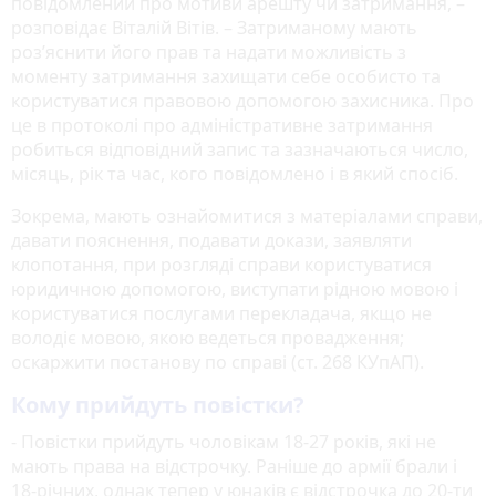
повідомлений про мотиви арешту чи затримання, –
розповідає Віталій Вітів. – Затриманому мають
роз’яснити його прав та надати можливість з
моменту затримання захищати себе особисто та
користуватися правовою допомогою захисника. Про
це в протоколі про адміністративне затримання
робиться відповідний запис та зазначаються число,
місяць, рік та час, кого повідомлено і в який спосіб.
Зокрема, мають ознайомитися з матеріалами справи,
давати пояснення, подавати докази, заявляти
клопотання, при розгляді справи користуватися
юридичною допомогою, виступати рідною мовою і
користуватися послугами перекладача, якщо не
володіє мовою, якою ведеться провадження;
оскаржити постанову по справі (ст. 268 КУпАП).
Кому прийдуть повістки?
- Повістки прийдуть чоловікам 18-27 років, які не
мають права на відстрочку. Раніше до армії брали і
18-річних, однак тепер у юнаків є відстрочка до 20-ти