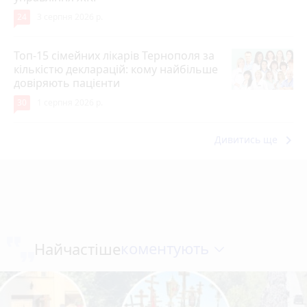
24
3 серпня 2026 р.
Топ-15 сімейних лікарів Тернополя за
кількістю декларацій: кому найбільше
довіряють пацієнти
30
1 серпня 2026 р.
keyboard_arrow_right
Дивитись ще
коментують
Найчастіше