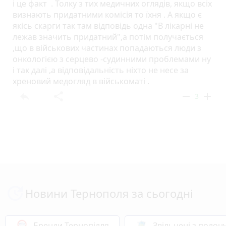
і це факт . Толку з тих медичних оглядів, якщо всіх
визнають придатними комісія то їхня . А якщо є
якісь скарги так там відповідь одна "В лікарні не
лежав значить придатний",а потім получається
,що в військових частинах попадаються люди з
онкологією з серцево -судинними проблемами ну
і так далі ,а відповідальність ніхто не несе за
хреновий медогляд в військоматі .
reply
share
remove
add
3
Новини Тернополя за сьогодні
Бренди Тернопілля
Звільнені з полон