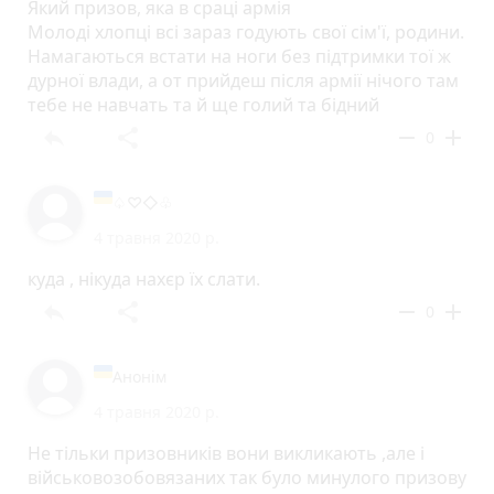
Який призов, яка в сраці армія
Молоді хлопці всі зараз годують свої сім'ї, родини.
Намагаються встати на ноги без підтримки тої ж
дурної влади, а от прийдеш після армії нічого там
тебе не навчать та й ще голий та бідний
reply
share
remove
add
0
♤♡◇♧
4 травня 2020 р.
куда , нікуда нахєр їх слати.
reply
share
remove
add
0
Анонім
4 травня 2020 р.
Не тільки призовників вони викликають ,але і
військовозобовязаних так було минулого призову