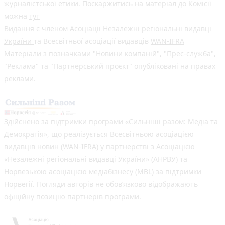
журналістської етики. Поскаржитись на матеріал до Комісії
можна
тут
Видання є членом
Асоціації Незалежні регіональні видавці
України
та Всесвітньої асоціації видавців
WAN-IFRA
Матеріали з позначками "Новини компаній", "Прес-служба",
"Реклама" та "Партнерський проєкт" опубліковані на правах
реклами.
Здійснено за підтримки програми «Сильніші разом: Медіа та
Демократія», що реалізується Всесвітньою асоціацією
видавців новин (WAN-IFRA) у партнерстві з Асоціацією
«Незалежні регіональні видавці України» (АНРВУ) та
Норвезькою асоціацією медіабізнесу (MBL) за підтримки
Норвегії. Погляди авторів не обов’язково відображають
офіційну позицію партнерів програми.