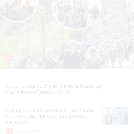
77
4 серпня 2026 р.
Хресна хода з Волині вже дійшла до
Почаївської лаври
photo_camera
play_circle_filled
Священнику з Тернопільської єпархії
Олексію Николишину заборонили
служіння
35
Вчора о 10:53