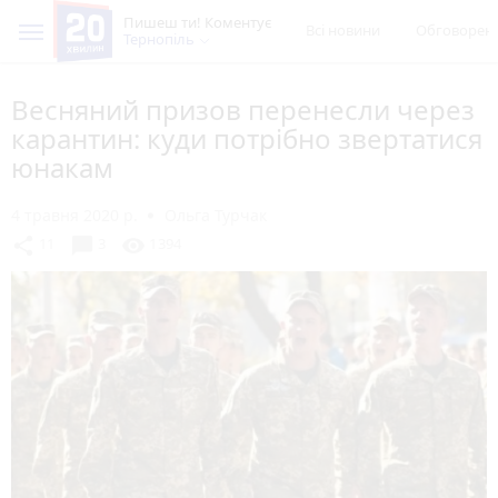
Пишеш ти! Коментує
Всі новини
Обговорен
Тернопіль
Весняний призов перенесли через
карантин: куди потрібно звертатися
юнакам
4 травня 2020 р.
Ольга Турчак
chat_bubble
share
visibility
11
3
1394