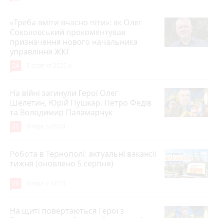
«Треба вміти вчасно піти»: як Олег
Соколовський прокоментував
призначення нового начальника
управління ЖКГ
24
3 серпня 2026 р.
На війні загинули Герої Олег
Шелетин, Юрій Пушкар, Петро Федів
та Володимир Паламарчук
22
Вчора о 09:00
Робота в Тернополі: актуальні вакансії
тижня (оновлено 5 серпня)
20
Вчора о 14:13
На щиті повертаються Герої з