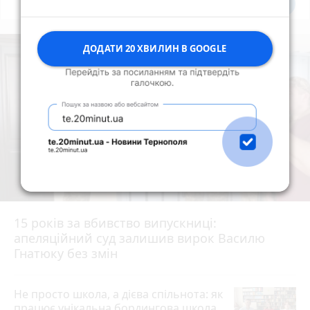
Всі новини
Підпишись
ДОДАТИ 20 ХВИЛИН В GOOGLE
15 років за вбивство випускниці:
апеляційний суд залишив вирок Василю
Гнатюку без змін
Не просто школа, а дієва спільнота: як
працює унікальна бордингова школа