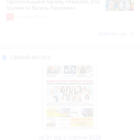
Тернопільщини Василь Романюк, Ігор
Шулим та Василь Ришкевич
12
4 серпня 2026 р.
keyboard_arrow_right
Дивитись ще
СВІЖИЙ ВИПУСК
№ 31 від 5 серпня 2026