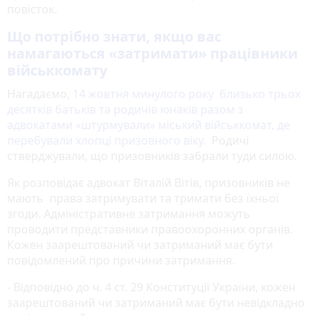
повісток.
Що потрібно знати, якщо вас
намагаються «затримати» працівники
військкомату
Нагадаємо,
14 жовтня минулого року близько трьох
десятків батьків та родичів юнаків разом з
адвокатами «штурмували» міський військкомат, де
перебували хлопці призовного віку.
Родичі
стверджували, що призовників забрали туди силою.
Як розповідає адвокат Віталій Вітів, призовників не
мають права затримувати та тримати без їхньої
згоди. Адміністративне затримання можуть
проводити представники правоохоронних органів.
Кожен заарештований чи затриманий має бути
повідомлений про причини затримання.
- Відповідно до ч. 4 ст. 29 Конституції України, кожен
заарештований чи затриманий має бути невідкладно