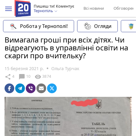
Пишеш ти! Коментує
Всі новини
Обговорен
Тернопіль
Робота у Тернополі!
Огляди
Вимагала гроші при всіх дітях. Чи
відреагують в управлінні освіти на
скарги про вчительку?
15 березня 2021 р.
Ольга Турчак
chat_bubble
share
visibility
4
10
3874