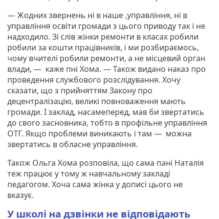
— Жодних звернень ні в наше ,управління, ні в
управління освіти громади з цього приводу так і не
надходило. Зі слів жінки ремонти в класах робили
робили за кошти працівників, і ми розбираємось,
чому вчителі робили ремонти, а не місцевий орган
влади, — каже пні Хома. — Також видано наказ про
проведення службового розслідування. Хочу
сказати, що з прийняттям Закону про
децентралізацію, великі повноваження мають
громади. І заклад, насамеперед, мав би звертатись
до свого засновника, тобто в профільне управління
ОТГ. Якщо проблеми виникають і там — можна
звертатись в обласне управління.
Також Ольга Хома розповіла, що сама пані Наталія
теж працює у тому ж навчальному закладі
педагогом. Хоча сама жінка у дописі цього не
вказує.
У школі на дзвінки не відповідають