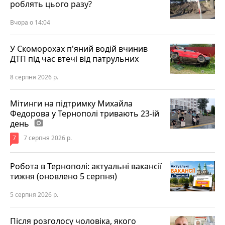
роблять цього разу?
Вчора о 14:04
У Скоморохах п'яний водій вчинив
ДТП під час втечі від патрульних
8 серпня 2026 р.
Мітинги на підтримку Михайла
Федорова у Тернополі тривають 23-ій
день
photo_camera
7
7 серпня 2026 р.
Робота в Тернополі: актуальні вакансії
тижня (оновлено 5 серпня)
5 серпня 2026 р.
Після розголосу чоловіка, якого