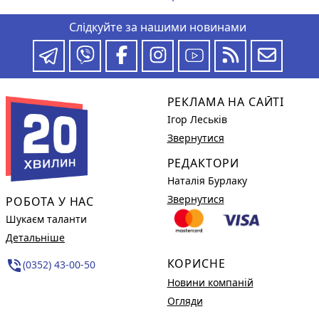
Слідкуйте за нашими новинами
РЕКЛАМА НА САЙТІ
Ігор Леськів
Звернутися
РЕДАКТОРИ
Наталія Бурлаку
Звернутися
РОБОТА У НАС
Шукаєм таланти
Детальніше
КОРИСНЕ
phone_in_talk
(0352) 43-00-50
Новини компаній
Огляди