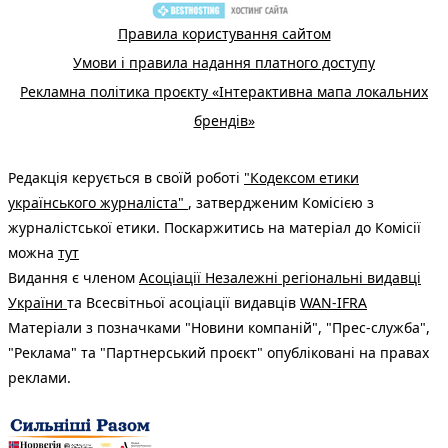
Правила користування сайтом
Умови і правила надання платного доступу
Рекламна політика проєкту «Інтерактивна мапа локальних
брендів»
Редакція керується в своїй роботі
"Кодексом етики
українського журналіста"
, затвердженим Комісією з
журналістської етики. Поскаржитись на матеріал до Комісії
можна
тут
Видання є членом
Асоціації Незалежні регіональні видавці
України
та Всесвітньої асоціації видавців
WAN-IFRA
Матеріали з позначками "Новини компаній", "Прес-служба",
"Реклама" та "Партнерський проєкт" опубліковані на правах
реклами.