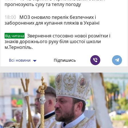
прогнозують суху та теплу погоду
18:00
МОЗ оновило перелік безпечних і
заборонених для купання пляжів в Україні
Звернення стосовно нової розмітки і
Від читача
знаків дорожнього руху біля шостої школи
м.Тернопіль.
Всі новини
Підпишись