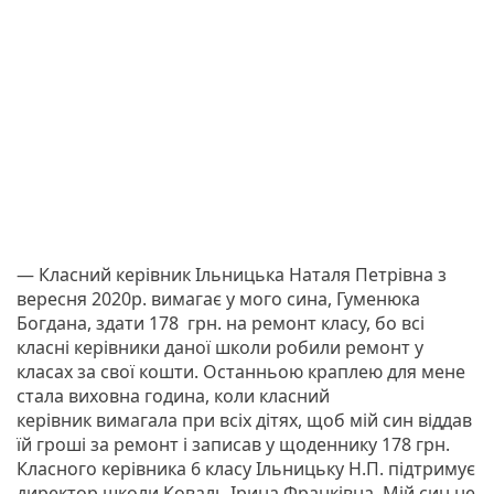
— Класний керівник Ільницька Наталя Петрівна з
вересня 2020р. вимагає у мого сина, Гуменюка
Богдана, здати 178 грн. на ремонт класу, бо всі
класні керівники даної школи робили ремонт у
класах за свої кошти. Останньою краплею для мене
стала виховна година, коли класний
керівник вимагала при всіх дітях, щоб мій син віддав
їй гроші за ремонт і записав у щоденнику 178 грн.
Класного керівника 6 класу Ільницьку Н.П. підтримує
директор школи Коваль Ірина Франківна. Мій син не