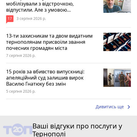
мобілізували з відстрочкою,
відпустили. Але з умовою…
17
3 серпня 2026 р.
13-ти захисникам та двом видатним
тернополянам присвоїли звання
почесних громадян міста
7 серпня 2026 р.
15 років за вбивство випускниці:
апеляційний суд залишив вирок
Василю Гнатюку без змін
5 серпня 2026 р.
keyboard_arrow_right
Дивитись ще
Ваші відгуки про послуги у
Тернополі