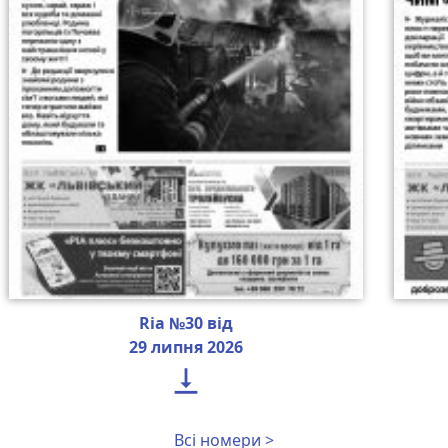
Ria №30 від
29 липня 2026

Всі номери >