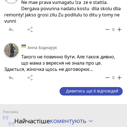
Ne mae prava vumagatu !za ze e stattia.
Dergava povunna nadatu kostu dlia skolu dlia
remonty! Jakso grosi zilu Zu podilulu to ditu y tomy ne
vunni
reply
share
remove
add
0
Анна Боднарук
Такого не повинно бути. Але також дивно,
що мама з вересня не знала про це.
Здається, жіночка щось не договорює...
reply
share
remove
add
0
Дивитись ще 6 відповідей
коментують
Найчастіше