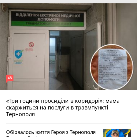
48
«Три години просиділи в коридорі»: мама
8 серпня 2026 р.
скаржиться на послуги в травмпункті
Тернополя
Обірвалось життя Героя з Тернополя