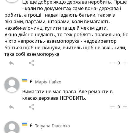
Це ще добре якщо держава неробить. Гірше
- коли по документах саме вона- держава і
робить, а гроші і надалі здають батьки, так як з
вікнами, партами, шторами, коли вимагають
нахаби-злочинці купити та ще й чек їм дати.
Якщо дійсно недають, то теж роблять правильно, бо
ніхто непросить,- взаємопорука - недодиректор
боїться щоб не скинули, вчитель щоб не звільнили,
така собі взаємопорука
reply
share
remove
add
0
Марія Найко
Вимагати не має права. Але ремонти в
класах держава НЕРОБИТЬ.
reply
share
remove
add
0
Tetyana Diacenko