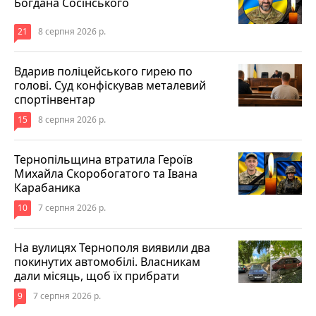
Богдана Сосінського
21
8 серпня 2026 р.
Вдарив поліцейського гирею по
голові. Суд конфіскував металевий
спортінвентар
15
8 серпня 2026 р.
Тернопільщина втратила Героїв
Михайла Скоробогатого та Івана
Карабаника
10
7 серпня 2026 р.
На вулицях Тернополя виявили два
покинутих автомобілі. Власникам
дали місяць, щоб їх прибрати
9
7 серпня 2026 р.