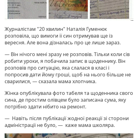
Журналістам "20 хвилин" Наталія Гуменюк
розповіла, що вимоги її син отримував ще із
вересня. Але вона дізналась про це лише зараз.
— Він нічого мені зразу не розповів. Тільки коли сів
робити уроки, я побачила запис в щоденнику. Він
розповів про ситуацію, яка слалася в класі і
попросив дати йому гроші, щоб на нього більше не
сварилися, — сказала мама хлопчика.
Жінка опублікувала фото табеля та щоденника свого
сина, де простим олівцем було записана сума, яку
потрібно здати нібито на ремонт.
— Навіть після публікації жодної реакції зі сторони
адміністрації не було, — каже мама школяра.