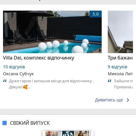
5.0
Villa Dei, комплекс відпочинку
10 відгуків
9 відгуків
Оксана Субчук
Микола Литв
Дуже гарне і затишне місце для відпочинку .
Зайшли поо
Дякую!🥰…
Приємна ат
Замовлення
keyboard_arrow_right
Дивитись ще
СВІЖИЙ ВИПУСК