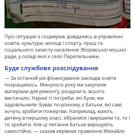
Про ситуацію з соцмереж довідались в управлінні
освіти, культури, молоді і спорту, праці та
соціального захисту населення Зборівської міської
ради, у складі якої є село Перепельники.
Буде службове розслідування
— За останній рік фінансування закладів освіти
покращилось. Минулого року ми закупили
матеріали для ремонту, роздали їх, всього
вистачало. Наразі ті потреби, які були, ми
задовільнили. Буває по-різному, є батьки, які самі
хочуть зробити пожертви. Наприклад, мають
дитину в першому класі, зібралися і вирішили то, то і
то зробити. Але ці питання батьки вирішують
самостійно, — сказав керівник правління Михайло