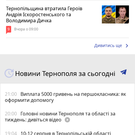
Тернопільщина втратила Героїв
Андрія Іскоростенського та
Володимира Дичка
9
Вчора о 09:00
keyboard_arrow_right
Дивитись ще
Новини Тернополя за сьогодні
21:00
Виплата 5000 гривень на першокласника: як
оформити допомогу
20:00
Головні новини Тернополя та області за
тиждень: дивіться відео
play_circle_filled
19:04
10-12 серпня в Тернопільській області