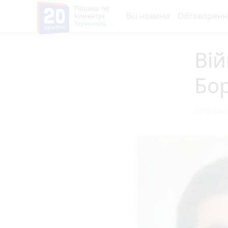
Пишеш ти!
Всі новини
Обговоренн
Коментує
Тернопіль
Вій
Бо
23 травня