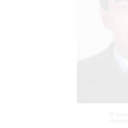
22 трав
Марціні