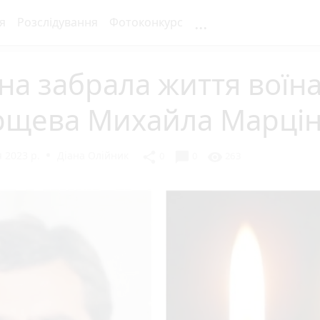
...
я
Розслідування
Фотоконкурс
на забрала життя воїна
рщева Михайла Марцін
 2023 р.
Діана Олійник
chat_bubble
share
visibility
0
0
263