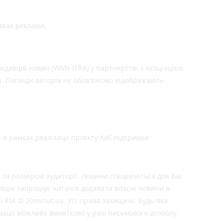
авах реклами.
идавців новин (WAN-IFRA) у партнерстві з Асоціацією
ї. Погляди авторів не обов’язково відображають
 в рамках реалізації проєкту Хаб підтримки
 за розміром аудиторії. Новини створюються для Вас
акція запрошує читачів додавати власні новини в
ї RIA © 20minut.ua. Усі права захищені. Будь-яка
мації можлива винятково у разі письмового дозволу