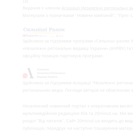
тут
Видання є членом
Асоціації Незалежні регіональні 
Матеріали з позначками "Новини компаній", "Прес-сл
Здійснено за підтримки програми «Сильніші разом: М
«Незалежні регіональні видавці України» (АНРВУ) та 
офіційну позицію партнерів програми.
Здійснено за підтримки Асоціації “Незалежні регіона
регіональних медіа. Погляди авторів не обов'язково
Незалежний новинний портал з оперативним висвітле
мультимедійною редакцією RIA та 20minut.ua. Ми вис
розділ "Від читачів". Сайт 20minut.ua входить до ви
публiкацiя, передрук чи наступне поширення матеріа