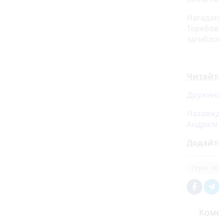
Нагадає
Теребов
загиблог
Читайт
Дружина,
Назавжд
Андрієм
Додайт
Герої в
Коме