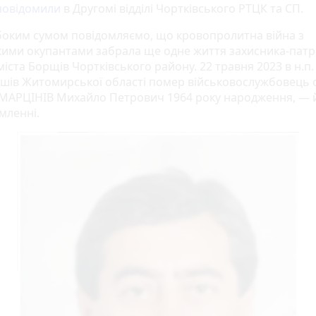
повідомили
в Другомі відділі Чортківського РТЦК та СП.
боким сумом повідомляємо, що кровопролитна війна з
кими окупантами забрала ще одне життя захисника-патрі
іста Борщів Чортківського району. 22 травня 2023 в н.п.
шів Житомирської області помер військовослужбовець о
 МАРЦІНІВ Михайло Петрович 1964 року народження, — 
мленні.