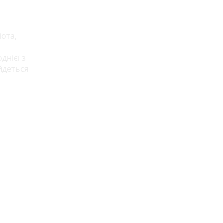
ота,
днієї з
йдеться