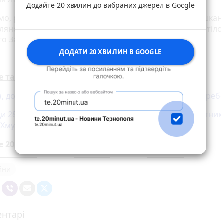
Додайте 20 хвилин до вибраних джерел в Google
мо, раніше 20 хвилин повідомляли, що 21 травня мешкан
лянської громади навколішки зустрічали домовину з тіл
о Захисника України з с.Плебанівка, Валерія Штика.
ДОДАТИ 20 ХВИЛИН В GOOGLE
е також:
 дочка і син зустріли свого Героя Валерія Штика у Тереб
и 28: у Підгайцях прощаються з розвідником-кулеметни
 Хмуричем
е 20 хвилин до вибраних джерел у
Google
ійни
нтарі