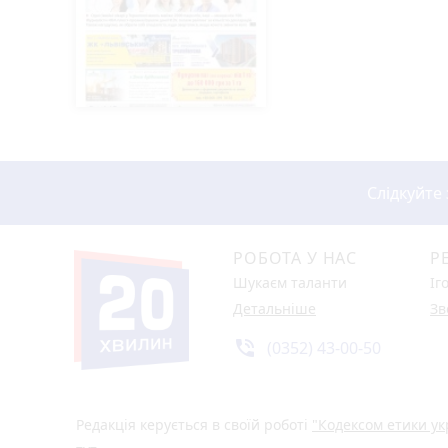
Слідкуйте
РОБОТА У НАС
Р
Шукаєм таланти
Іг
Детальніше
Зв
phone_in_talk
(0352) 43-00-50
Редакція керується в своїй роботі
"Кодексом етики ук