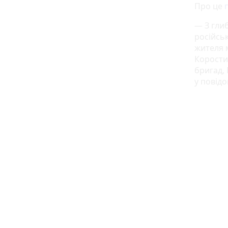
Про це
— З гли
російсь
жителя м
Корости
бригад,
у повідо