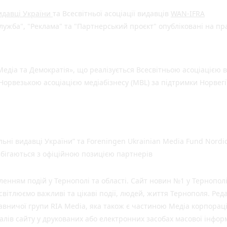
видавці України
та Всесвітньої асоціації видавців
WAN-IFRA
ужба", "Реклама" та "Партнерський проєкт" опубліковані на пр
едіа та Демократія», що реалізується Всесвітньою асоціацією в
Норвезькою асоціацією медіабізнесу (MBL) за підтримки Норвегі
льні видавці України” та Foreningen Ukrainian Media Fund Nordic
 збігаються з офіційною позицією партнерів
нням подій у Тернополі та області. Сайт новин №1 у Тернополі
вітлюємо важливі та цікаві події, людей, життя Тернополя. Ред
давничої групи RIA Media, яка також є частиною Медіа корпораці
лів сайту у друкованих або електронних засобах масової інфор