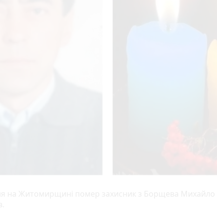
ня на Житомирщині помер захисник з Борщева Михайло
в.