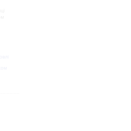
ці
ом
овлі
ком