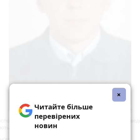
×
Читайте більше
перевірених
сподь прийме його світлу душу і оселить там, де правед
новин
ають.
м'ять та слава Герою! Герої не вмирають!