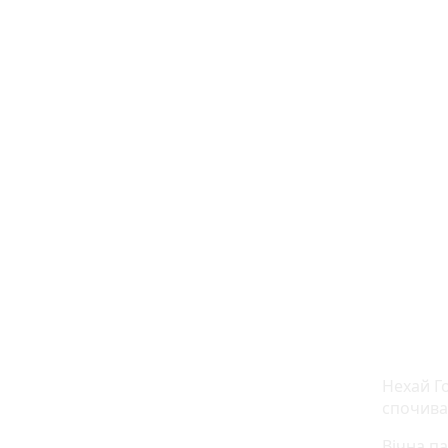
Нехай Го
спочив
Вічна па