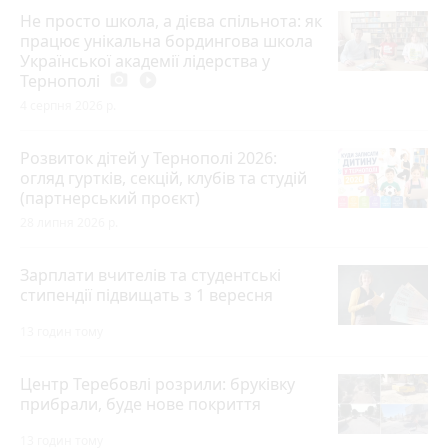
Не просто школа, а дієва спільнота: як
працює унікальна бордингова школа
Української академії лідерства у
Тернополі
photo_camera
play_circle_filled
4 серпня 2026 р.
Розвиток дітей у Тернополі 2026:
огляд гуртків, секцій, клубів та студій
(партнерський проєкт)
28 липня 2026 р.
Зарплати вчителів та студентські
стипендії підвищать з 1 вересня
13 годин тому
Центр Теребовлі розрили: бруківку
прибрали, буде нове покриття
13 годин тому