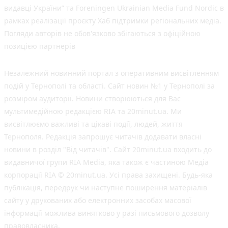
видавці України” та Foreningen Ukrainian Media Fund Nordic в
рамках реалізації проєкту Хаб підтримки регіональних медіа.
Погляди авторів не обов'язково збігаються з офіційною
позицією партнерів
Незалежний новинний портал з оперативним висвітленням
подій у Тернополі та області. Сайт новин №1 у Тернополі за
розміром аудиторії. Новини створюються для Вас
мультимедійною редакцією RIA та 20minut.ua. Ми
висвітлюємо важливі та цікаві події, людей, життя
Тернополя. Редакція запрошує читачів додавати власні
новини в розділ "Від читачів". Сайт 20minut.ua входить до
видавничої групи RIA Media, яка також є частиною Медіа
корпорації RIA © 20minut.ua. Усі права захищені. Будь-яка
публiкацiя, передрук чи наступне поширення матеріалів
сайту у друкованих або електронних засобах масової
інформації можлива винятково у разі письмового дозволу
правовласника.