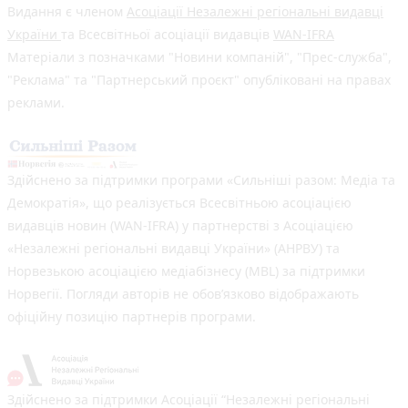
Видання є членом
Асоціації Незалежні регіональні видавці
України
та Всесвітньої асоціації видавців
WAN-IFRA
Матеріали з позначками "Новини компаній", "Прес-служба",
"Реклама" та "Партнерський проєкт" опубліковані на правах
реклами.
Здійснено за підтримки програми «Сильніші разом: Медіа та
Демократія», що реалізується Всесвітньою асоціацією
видавців новин (WAN-IFRA) у партнерстві з Асоціацією
«Незалежні регіональні видавці України» (АНРВУ) та
Норвезькою асоціацією медіабізнесу (MBL) за підтримки
Норвегії. Погляди авторів не обов’язково відображають
офіційну позицію партнерів програми.
Здійснено за підтримки Асоціації “Незалежні регіональні