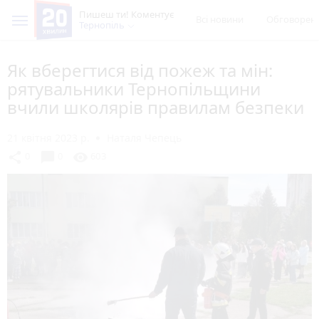
Пишеш ти! Коментує
Всі новини
Обговорен
Тернопіль
Як вберегтися від пожеж та мін:
рятувальники Тернопільщини
вчили школярів правилам безпеки
21 квітня 2023 р.
Наталя Чепець
chat_bubble
share
visibility
0
0
603