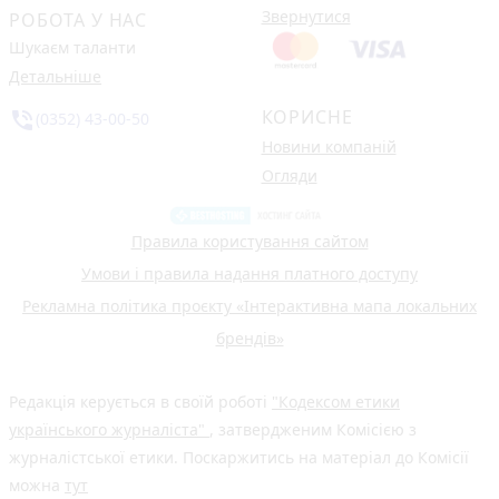
Звернутися
РОБОТА У НАС
Шукаєм таланти
Детальніше
КОРИСНЕ
phone_in_talk
(0352) 43-00-50
Новини компаній
Огляди
Правила користування сайтом
Умови і правила надання платного доступу
Рекламна політика проєкту «Інтерактивна мапа локальних
брендів»
Редакція керується в своїй роботі
"Кодексом етики
українського журналіста"
, затвердженим Комісією з
журналістської етики. Поскаржитись на матеріал до Комісії
можна
тут