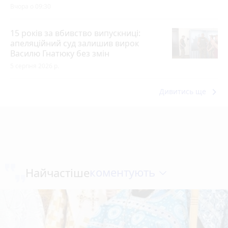
Вчора о 09:30
15 років за вбивство випускниці:
апеляційний суд залишив вирок
Василю Гнатюку без змін
5 серпня 2026 р.
keyboard_arrow_right
Дивитись ще
коментують
Найчастіше