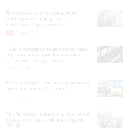
Після розголосу чоловіка, якого
мобілізували з відстрочкою,
відпустили. Але з умовою…
13
3 серпня 2026 р.
13-ти захисникам та двом видатним
тернополянам присвоїли звання
почесних громадян міста
12 годин тому
Робота в Тернополі: актуальні вакансії
тижня (оновлено 5 серпня)
5 серпня 2026 р.
Як у Тернополі освячують кошики на
Спаса: репортаж з місцевих храмів
photo_camera
play_circle_filled