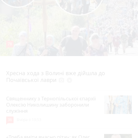
78
4 серпня 2026 р.
Хресна хода з Волині вже дійшла до
Почаївської лаври
photo_camera
play_circle_filled
Священнику з Тернопільської єпархії
Олексію Николишину заборонили
служіння
36
Вчора о 10:53
«Треба вміти вчасно піти»: як Олег