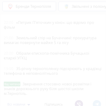
Бренди Тернопілля
Звільнені з полон
22:00
«Петрик П’яточкин у кіно»: що відомо про
фільм
21:00
Земельний спір на Бучаччині: прокуратура
вимагає повернути майже 5 га лісу
20:00
Обрали єпископа-помічника Бучацької
єпархії УГКЦ
19:00
35-річну тернополянку підозрюють у крадіжці
телефона в неповнолітнього
Звернення стосовно нової розмітки і
Від читача
знаків дорожнього руху біля шостої школи
м.Тернопіль.
Всі новини
Підпишись