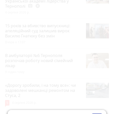
Української академії лідерства у
Тернополі
photo_camera
play_circle_filled
4 серпня 2026 р.
15 років за вбивство випускниці:
апеляційний суд залишив вирок
Василю Гнатюку без змін
Вчора о 17:07
В амбулаторії №6 Тернополя
розпочав роботу новий сімейний
лікар
9 годин тому
«Дорогу зробили, і на тому все»: чи
задоволені мешканці ремонтом на
Стуса, 2
5
4 серпня 2026 р.