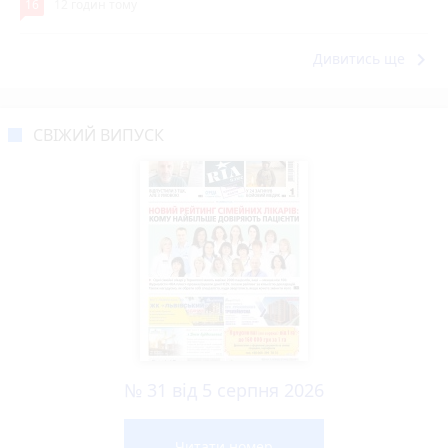
16
12 годин тому
keyboard_arrow_right
Дивитись ще
СВІЖИЙ ВИПУСК
№ 31 від 5 серпня 2026
Читати номер