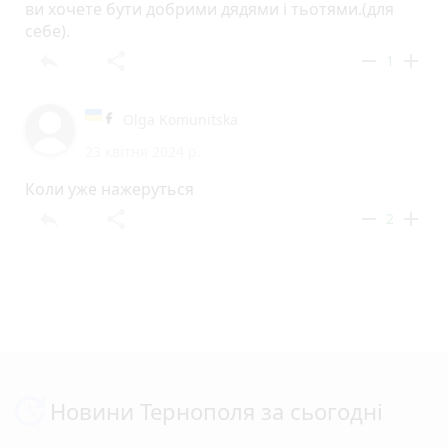
ви хочете бути добрими дядями і тьотями.(для
себе).
reply
share
remove
add
1
Olga Komunitska
23 квітня 2024 р.
Коли уже нажеруться
reply
share
remove
add
2
Новини Тернополя за сьогодні