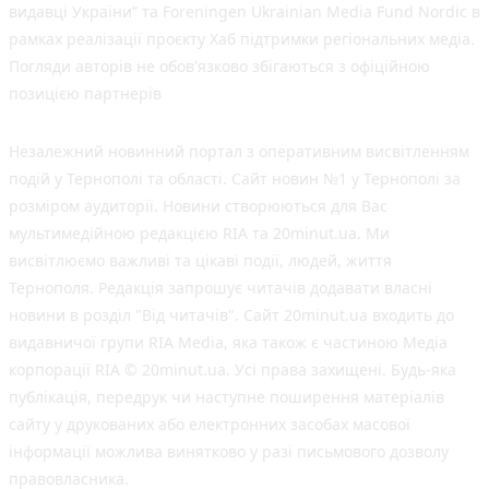
видавці України” та Foreningen Ukrainian Media Fund Nordic в
рамках реалізації проєкту Хаб підтримки регіональних медіа.
Погляди авторів не обов'язково збігаються з офіційною
позицією партнерів
Незалежний новинний портал з оперативним висвітленням
подій у Тернополі та області. Сайт новин №1 у Тернополі за
розміром аудиторії. Новини створюються для Вас
мультимедійною редакцією RIA та 20minut.ua. Ми
висвітлюємо важливі та цікаві події, людей, життя
Тернополя. Редакція запрошує читачів додавати власні
новини в розділ "Від читачів". Сайт 20minut.ua входить до
видавничої групи RIA Media, яка також є частиною Медіа
корпорації RIA © 20minut.ua. Усі права захищені. Будь-яка
публiкацiя, передрук чи наступне поширення матеріалів
сайту у друкованих або електронних засобах масової
інформації можлива винятково у разі письмового дозволу
правовласника.