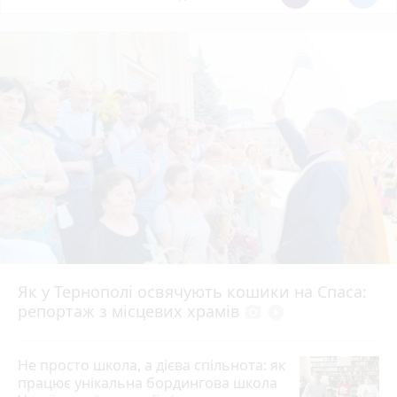
Як у Тернополі освячують кошики на Спаса:
репортаж з місцевих храмів
photo_camera
play_circle_filled
Не просто школа, а дієва спільнота: як
працює унікальна бордингова школа