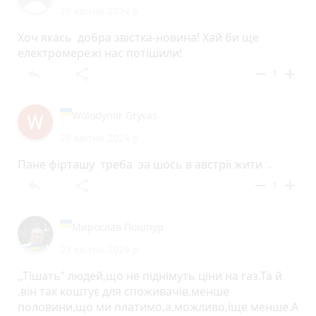
26 квітня 2024 р.
Хоч якась добра звістка-новина! Хай би ще
електромережі нас потішили!
reply
share
remove
add
1
Wolodymir Gryvas
26 квітня 2024 р.
Пане фірташу треба за шось в австрії жити .
reply
share
remove
add
1
Мирослав Пошпур
23 квітня 2024 р.
,,Тішать" людей,що не піднімуть ціни на газ.Та й
,він так коштує для споживачів,менше
половини,що ми платимо,а,можливо,іще менше.А