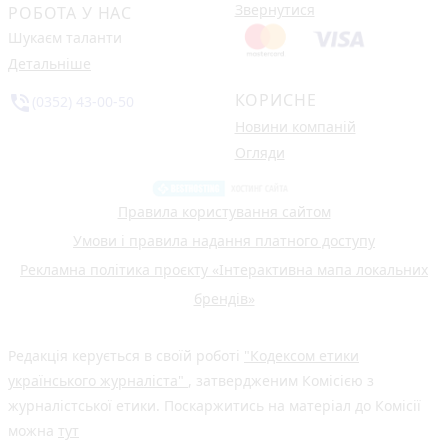
Звернутися
РОБОТА У НАС
Шукаєм таланти
Детальніше
КОРИСНЕ
phone_in_talk
(0352) 43-00-50
Новини компаній
Огляди
Правила користування сайтом
Умови і правила надання платного доступу
Рекламна політика проєкту «Інтерактивна мапа локальних
брендів»
Редакція керується в своїй роботі
"Кодексом етики
українського журналіста"
, затвердженим Комісією з
журналістської етики. Поскаржитись на матеріал до Комісії
можна
тут