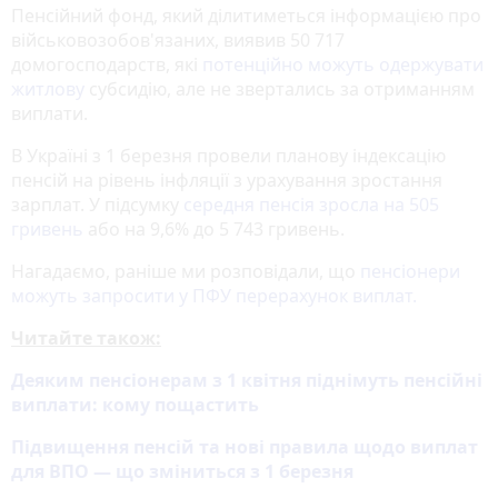
Пенсійний фонд, який ділитиметься інформацією про
військовозобов'язаних, виявив 50 717
домогосподарств, які
потенційно можуть одержувати
житлову
субсидію, але не звертались за отриманням
виплати.
В Україні з 1 березня провели планову індексацію
пенсій на рівень інфляції з урахування зростання
зарплат. У підсумку
середня пенсія зросла на 505
гривень
або на 9,6% до 5 743 гривень.
Нагадаємо, раніше ми розповідали, що
пенсіонери
можуть запросити у ПФУ перерахунок виплат.
Читайте також:
Деяким пенсіонерам з 1 квітня піднімуть пенсійні
виплати: кому пощастить
Підвищення пенсій та нові правила щодо виплат
для ВПО — що зміниться з 1 березня