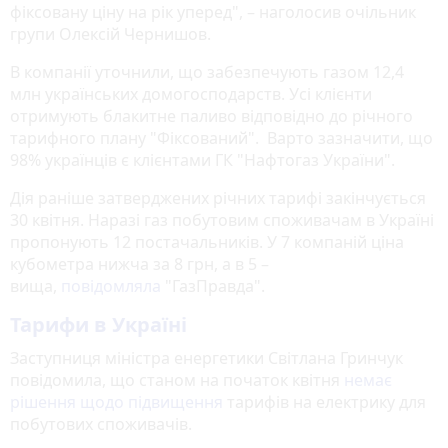
фіксовану ціну на рік уперед", – наголосив очільник
групи Олексій Чернишов.
В компанії уточнили, що забезпечують газом 12,4
млн українських домогосподарств. Усі клієнти
отримують блакитне паливо відповідно до річного
тарифного плану "Фіксований". Варто зазначити, що
98% українців є клієнтами ГК "Нафтогаз України".
Дія раніше затверджених річних тарифі закінчується
30 квітня. Наразі газ побутовим споживачам в Україні
пропонують 12 постачальників. У 7 компаній ціна
кубометра нижча за 8 грн, а в 5 –
вища,
повідомляла
"ГазПравда".
Тарифи в Україні
Заступниця міністра енергетики Світлана Гринчук
повідомила, що станом на початок квітня
немає
рішення щодо підвищення
тарифів на електрику для
побутових споживачів.