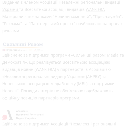
Видання є членом
Асоціації Незалежні регіональні видавці
України
та Всесвітньої асоціації видавців
WAN-IFRA
Матеріали з позначками "Новини компаній", "Прес-служба",
"Реклама" та "Партнерський проєкт" опубліковані на правах
реклами.
Здійснено за підтримки програми «Сильніші разом: Медіа та
Демократія», що реалізується Всесвітньою асоціацією
видавців новин (WAN-IFRA) у партнерстві з Асоціацією
«Незалежні регіональні видавці України» (АНРВУ) та
Норвезькою асоціацією медіабізнесу (MBL) за підтримки
Норвегії. Погляди авторів не обов’язково відображають
офіційну позицію партнерів програми.
Здійснено за підтримки Асоціації “Незалежні регіональні