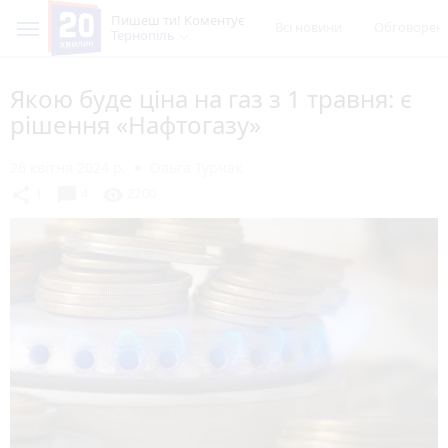
Пишеш ти! Коментує
Всі новини
Обговорен
Тернопіль
Якою буде ціна на газ з 1 травня: є
рішення «Нафтогазу»
26 квітня 2024 р.
Ольга Турчак
chat_bubble
share
visibility
1
4
2200