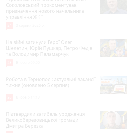
Соколовський прокоментував
призначення нового начальника
управління ЖКГ
24
3 серпня 2026 р.
На війні загинули Герої Олег
Шелетин, Юрій Пушкар, Петро Федів
та Володимир Паламарчук
23
Вчора о 09:00
Робота в Тернополі: актуальні вакансії
тижня (оновлено 5 серпня)
20
Вчора о 14:13
Підтвердили загибель уродженця
Великоберезовицької громади
Дмитра Березка