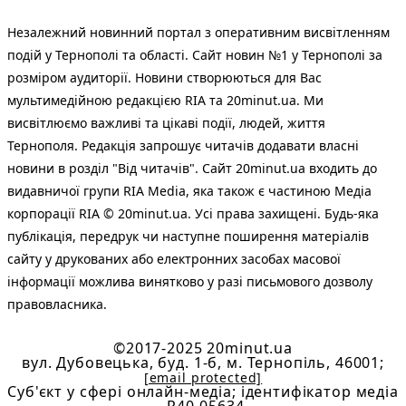
Незалежний новинний портал з оперативним висвітленням
подій у Тернополі та області. Сайт новин №1 у Тернополі за
розміром аудиторії. Новини створюються для Вас
мультимедійною редакцією RIA та 20minut.ua. Ми
висвітлюємо важливі та цікаві події, людей, життя
Тернополя. Редакція запрошує читачів додавати власні
новини в розділ "Від читачів". Сайт 20minut.ua входить до
видавничої групи RIA Media, яка також є частиною Медіа
корпорації RIA © 20minut.ua. Усі права захищені. Будь-яка
публiкацiя, передрук чи наступне поширення матеріалів
сайту у друкованих або електронних засобах масової
інформації можлива винятково у разі письмового дозволу
правовласника.
©2017-2025 20minut.ua
вул. Дубовецька, буд. 1-б, м. Тернопіль, 46001;
[email protected]
Cуб'єкт у сфері онлайн-медіа; ідентифікатор медіа
- R40-05634.