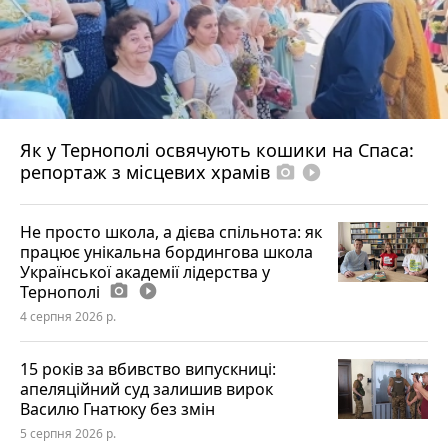
Як у Тернополі освячують кошики на Спаса:
репортаж з місцевих храмів
photo_camera
play_circle_filled
Не просто школа, а дієва спільнота: як
працює унікальна бордингова школа
Української академії лідерства у
Тернополі
photo_camera
play_circle_filled
4 серпня 2026 р.
15 років за вбивство випускниці:
апеляційний суд залишив вирок
Василю Гнатюку без змін
5 серпня 2026 р.