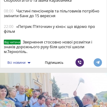
Скоробогатого та Івана Карабаника
08:00
Частині пенсіонерів та пільговиків потрібно
змінити банк до 15 вересня
22:00
«Петрик П’яточкин у кіно»: що відомо про
фільм
Звернення стосовно нової розмітки і
Від читача
знаків дорожнього руху біля шостої школи
м.Тернопіль.
Всі новини
Підпишись