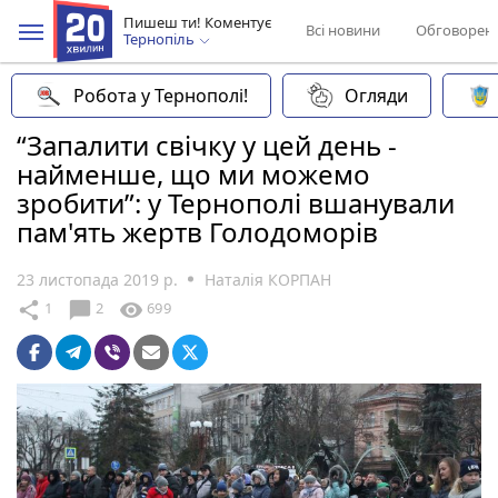
Пишеш ти! Коментує
Всі новини
Обговорен
Тернопіль
Робота у Тернополі!
Огляди
“Запалити свічку у цей день -
найменше, що ми можемо
зробити”: у Тернополі вшанували
пам'ять жертв Голодоморів
23 листопада 2019 р.
Наталія КОРПАН
chat_bubble
share
visibility
1
2
699