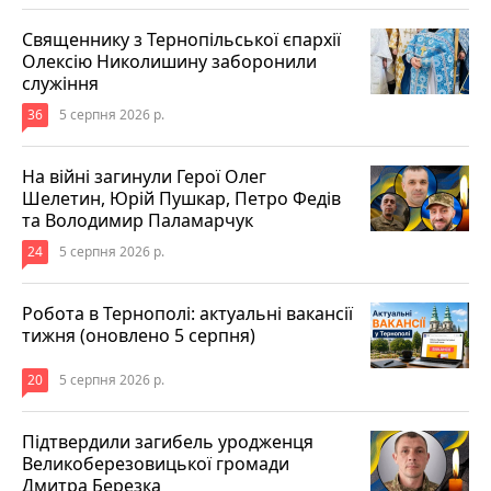
Священнику з Тернопільської єпархії
Олексію Николишину заборонили
служіння
36
5 серпня 2026 р.
На війні загинули Герої Олег
Шелетин, Юрій Пушкар, Петро Федів
та Володимир Паламарчук
24
5 серпня 2026 р.
Робота в Тернополі: актуальні вакансії
тижня (оновлено 5 серпня)
20
5 серпня 2026 р.
Підтвердили загибель уродженця
Великоберезовицької громади
Дмитра Березка