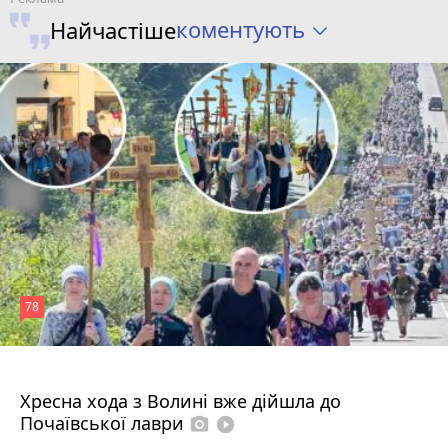
коментують
Найчастіше
78
4 серпня 2026 р.
Хресна хода з Волині вже дійшла до
Почаївської лаври
photo_camera
play_circle_filled