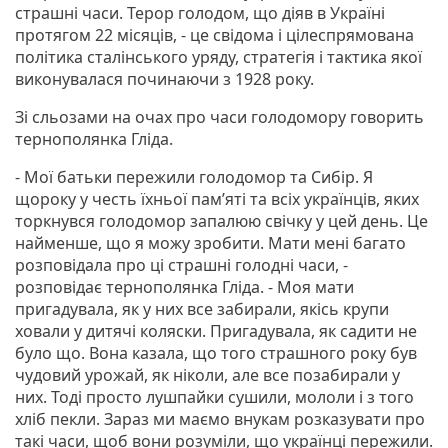
страшні часи. Терор голодом, що діяв в Україні
протягом 22 місяців, - це свідома і цілеспрямована
політика сталінського уряду, стратегія і тактика якої
виконувалася починаючи з 1928 року.
Зі сльозами на очах про часи голодомору говорить
тернополянка Гліда.
- Мої батьки пережили голодомор та Сибір. Я
щороку у честь їхньої пам’яті та всіх українців, яких
торкнувся голодомор запалюю свічку у цей день. Це
найменше, що я можу зробити. Мати мені багато
розповідала про ці страшні голодні часи, -
розповідає тернополянка Гліда. - Моя мати
пригадувала, як у них все забирали, якісь крупи
ховали у дитячі коляски. Пригадувала, як садити не
було що. Вона казала, що того страшного року був
чудовий урожай, як ніколи, але все позабирали у
них. Тоді просто лушпайки сушили, мололи і з того
хліб пекли. Зараз ми маємо внукам розказувати про
такі часи, щоб вони розуміли, що українці пережили.