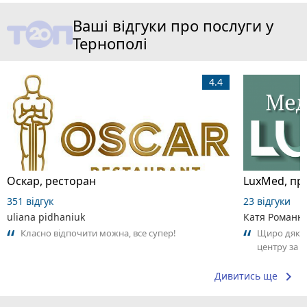
Ваші відгуки про послуги у
Тернополі
4.4
Оскар, ресторан
LuxMed, при
351 відгук
23 відгуки
uliana pidhaniuk
Катя Романю
Класно відпочити можна, все супер!
Щиро дякую
центру за 
могли знайт
keyboard_arrow_right
Дивитись ще