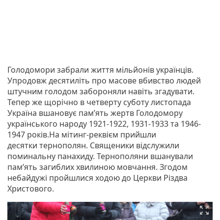
Голодомори забрали життя мільйонів українців.
Упродовж десятиліть про масове вбивство людей
штучним голодом забороняли навіть згадувати.
Тепер же щорічно в четверту суботу листопада
Україна вшановує пам’ять жертв Голодомору
українського народу 1921-1922, 1931-1933 та 1946-
1947 років.На мітинг-реквієм прийшли
десятки тернополян. Священики відслужили
поминальну панахиду. Тернополяни вшанували
пам’ять загиблих хвилиною мовчання. Згодом
небайдужі пройшлися ходою до Церкви Різдва
Христового.
