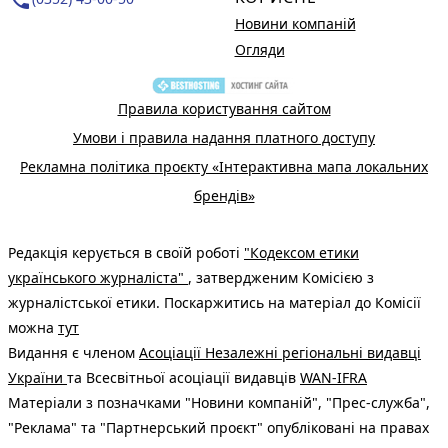
Новини компаній
Огляди
Правила користування сайтом
Умови і правила надання платного доступу
Рекламна політика проєкту «Інтерактивна мапа локальних
брендів»
Редакція керується в своїй роботі
"Кодексом етики
українського журналіста"
, затвердженим Комісією з
журналістської етики. Поскаржитись на матеріал до Комісії
можна
тут
Видання є членом
Асоціації Незалежні регіональні видавці
України
та Всесвітньої асоціації видавців
WAN-IFRA
Матеріали з позначками "Новини компаній", "Прес-служба",
"Реклама" та "Партнерський проєкт" опубліковані на правах