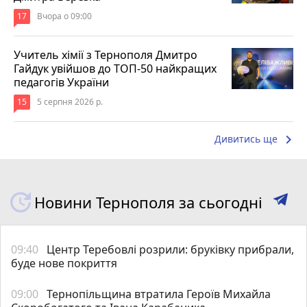
17
Вчора о 09:00
Учитель хімії з Тернополя Дмитро
Гайдук увійшов до ТОП-50 найкращих
педагогів України
15
5 серпня 2026 р.
keyboard_arrow_right
Дивитись ще
Новини Тернополя за сьогодні
09:40
Центр Теребовлі розрили: бруківку прибрали,
буде нове покриття
09:00
Тернопільщина втратила Героїв Михайла