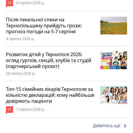
10
3 серпня 2026 р.
Після пекельної спеки на
Тернопільщину прийдуть грози:
прогноз погоди на 5-7 серпня
4 серпня 2026 р.
Розвиток дітей у Тернополі 2026:
огляд гуртків, секцій, клубів та студій
(партнерський проєкт)
28 липня 2026 р.
Топ-15 сімейних лікарів Тернополя за
кількістю декларацій: кому найбільше
довіряють пацієнти
31
1 серпня 2026 р.
keyboard_arrow_right
Дивитись ще