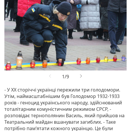
- У ХХ сторіччі українці пережили три голодомори.
Утім, наймасштабнішим був Голодомор 1932-1933
років - геноцид українського народу, здійснюваний
тоталітарним комуністичним режимом СРСР, -
розповідає тернополянин Василь, який прийшов на
Театральний майдан вшанувати загиблих. - Таке
потрібно пам’ятати кожного українцю. Це були