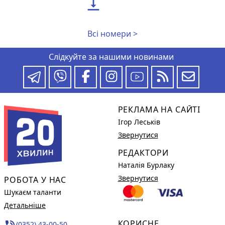

Всі номери >
Слідкуйте за нашими новинами
РЕКЛАМА НА САЙТІ
Ігор Леськів
Звернутися
РЕДАКТОРИ
Наталія Бурлаку
Звернутися
РОБОТА У НАС
Шукаєм таланти
Детальніше
КОРИСНЕ
phone_in_talk
(0352) 43-00-50