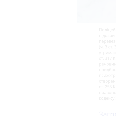
Поліцейс
підозри
перевез
(ч. 3 ст
утриман
cт. 317
речовин,
придбан
психотро
створенн
ст. 255
правопо
кодексу 
Загр