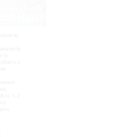
осили їм
аналогів
я та
бів (ч.2
них
влення
и),
 (ч. 1, 2
ого
ного
і