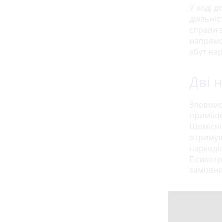
У ході 
діяльні
справи з
напрямо
збут на
Дві 
Зловмис
приміще
Щомісяц
отримую
наркоді
Психотр
замовник