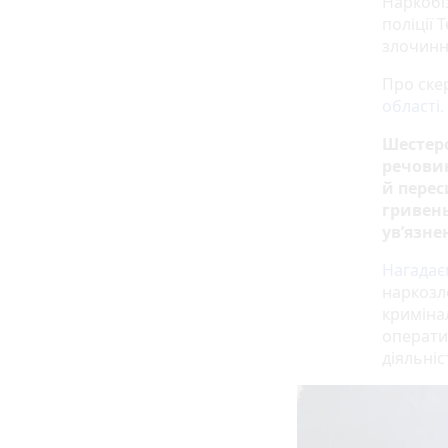
Наркобі
поліції
злочинно
Про ске
області.
Шестеро
речовин
й перес
гривень
ув’язне
Нагада
наркозл
криміна
операти
діяльніс