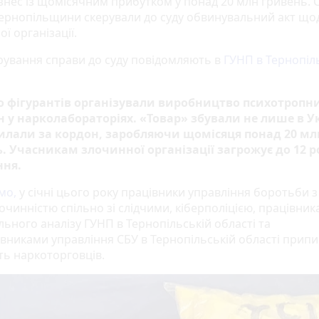
знес із щомісячним прибутком у понад 20 млн гривень. С
 Тернопільщини скерували до суду обвинувальний акт що
ї організації.
рування справи до суду повідомляють в
ГУНП в Тернопіл
 фігурантів організували виробництво психотропн
 у нарколабораторіях. «Товар» збували не лише в Ук
илали за кордон, заробляючи щомісяця понад 20 мл
. Учасникам злочинної організації загрожує до 12 р
ння.
ємо
,
у січні цього року працівники управління боротьби з
очинністю спільно зі слідчими, кіберполіцією, працівни
льного аналізу ГУНП в Тернопільській області та
вниками управління СБУ в Тернопільській області прип
ть наркоторговців.