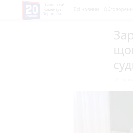
Пишеш ти!
Всі новини
Обговоренн
Коментує
Тернопіль
Зар
щом
суд
22 серпня