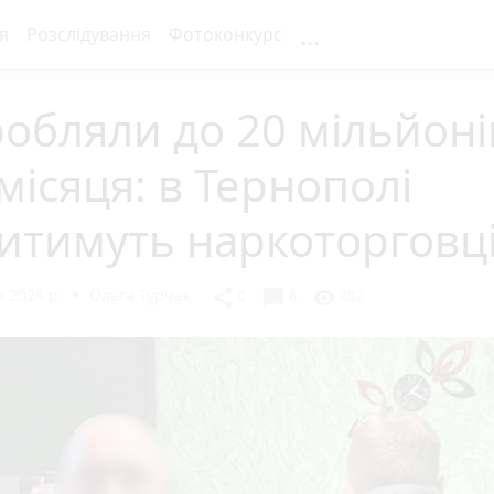
...
я
Розслідування
Фотоконкурс
обляли до 20 мільйоні
ісяця: в Тернополі
итимуть наркоторговц
 2024 р.
Ольга Турчак
chat_bubble
share
visibility
0
6
482