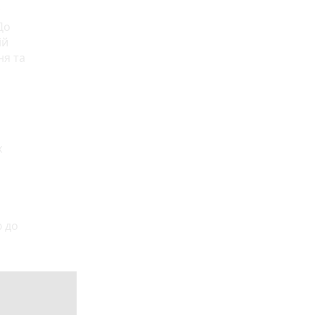
До
ій
ня та
х
 до