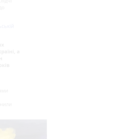
лідчі
до
ьській
их
раїні, а
н
оків
ками
инили