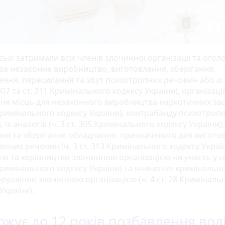
ькі затримали всіх членів злочинної організації та огол
 за незаконне виробництво, виготовлення, зберігання,
ення, пересилання та збут психотропних речовин або їх 
. 307 та ст. 311 Кримінального кодексу України), організаці
ня місць для незаконного виробництва наркотичних засо
 Кримінального кодексу України), контрабанду психотроп
 їх аналогів (ч. 3 ст. 305 Кримінального кодексу України),
ня та зберігання обладнання, призначеного для вигото
пних речовин (ч. 3 ст. 313 Кримінального кодексу Україн
я та керівництво злочинною організацією чи участь у ній
 Кримінального кодексу України) та вчинення кримінальн
рушення злочинною організацією (ч. 4 ст. 28 Криміналь
України).
ожує до 12 років позбавлення вол