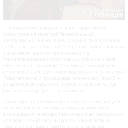
— Вони розповсюджували важкі наркотики та
психотропи на території Тернопільської,
Житомирської, Рівненської, Сумської, Хмельницької
та Чернівецької областей. У Тернополі співпрацювали
з власником трьох інтернет-магазинів.
Тернопільський наркоторговець у спільники взяв
шістьох своїх товаришів. У членів організації були
розподілені ролі: один з них підшукував клієнтів через
Telegram-канали, розміщував там рекламу, інший —
розфасовував наркотики. Серед «працівників» був
бухгалтер та кур'єри, — зазначив він.
Також один з учасників злочинної групи облаштував
на території власної присадибної ділянки посів,
вирощування та перероблення нарковмісних рослин.
Для ведення «бізнесу» фігуранти орендували на
тривалий час приватний будинок за межами