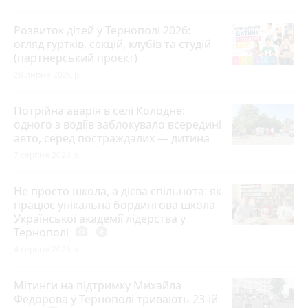
Розвиток дітей у Тернополі 2026:
огляд гуртків, секцій, клубів та студій
(партнерський проєкт)
28 липня 2026 р.
Потрійна аварія в селі Колодне:
одного з водіїв заблокувало всередині
авто, серед постраждалих — дитина
7 серпня 2026 р.
Не просто школа, а дієва спільнота: як
працює унікальна бордингова школа
Української академії лідерства у
Тернополі
photo_camera
play_circle_filled
4 серпня 2026 р.
Мітинги на підтримку Михайла
Федорова у Тернополі тривають 23-ій