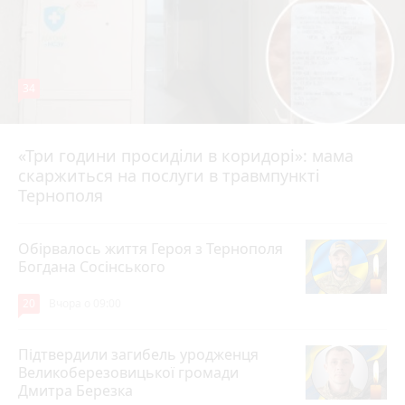
34
«Три години просиділи в коридорі»: мама
Вчора о 13:05
скаржиться на послуги в травмпункті
Тернополя
Обірвалось життя Героя з Тернополя
Богдана Сосінського
20
Вчора о 09:00
Підтвердили загибель уродженця
Великоберезовицької громади
Дмитра Березка