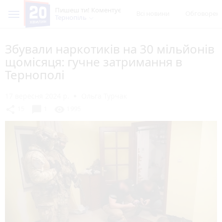
Пишеш ти! Коментує
Всі новини
Обговорен
Тернопіль
Збували наркотиків на 30 мільйонів
щомісяця: гучне затримання в
Тернополі
17 вересня 2024 р.
Ольга Турчак
chat_bubble
share
visibility
15
1
1995