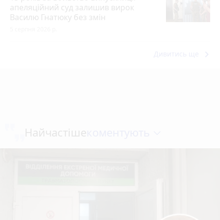
апеляційний суд залишив вирок
Василю Гнатюку без змін
5 серпня 2026 р.
keyboard_arrow_right
Дивитись ще
коментують
Найчастіше