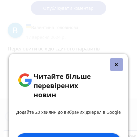
Опублікувати коментар
Валентина Головінова
17 вересня 2024 р.
Переловити всіх до єдиного паразитів
reply
share
remove
add
1
×
Читайте більше
перевірених
новин
Додайте 20 хвилин до вибраних джерел в Google
Новини Тернополя за сьогодні
Бренди Тернопілля
Звільнені з полон