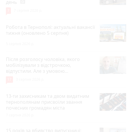
день
photo_camera
7
7 серпня 2026 р.
Робота в Тернополі: актуальні вакансії
тижня (оновлено 5 серпня)
5 серпня 2026 р.
Після розголосу чоловіка, якого
мобілізували з відстрочкою,
відпустили. Але з умовою…
17
3 серпня 2026 р.
13-ти захисникам та двом видатним
тернополянам присвоїли звання
почесних громадян міста
7 серпня 2026 р.
15 років за вбивство випускниці: