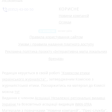
КОРИСНЕ
phone_in_talk
(0352) 43-00-50
Новини компаній
Огляди
Правила користування сайтом
Умови і правила надання платного доступу
Рекламна політика проєкту «Інтерактивна мапа локальних
брендів»
Редакція керується в своїй роботі
"Кодексом етики
українського журналіста"
, затвердженим Комісією з
журналістської етики. Поскаржитись на матеріал до Комісії
можна
тут
Видання є членом
Асоціації Незалежні регіональні видавці
України
та Всесвітньої асоціації видавців
WAN-IFRA
Матеріали з позначками "Новини компаній", "Прес-служба",