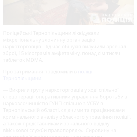
Поліцейські Тернопільщини ліквідували
міжрегіональну злочинну організацію
наркоторговців. Під час обшуків вилучили арсенал
зброї, 15 кілограмів амфетаміну, понад сім тисяч
таблеток MDMA.
Про затримання повідомили в
поліції
Тернопільщини.
— Викрили групу наркоторговців у ході спільної
спецоперації оперативники управління боротьби з
наркозлочинністю ГУНП спільно з УСБУ в
Тернопільській області, слідчими та працівниками
кримінального аналізу обласного управління поліції,
а також представниками зонального відділу
військової служби правопорядку. Сировину на
територію України зловмисники ввозили