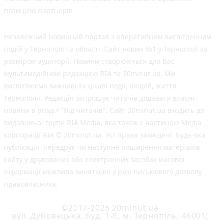
позицією партнерів
Незалежний новинний портал з оперативним висвітленням
подій у Тернополі та області. Сайт новин №1 у Тернополі за
розміром аудиторії. Новини створюються для Вас
мультимедійною редакцією RIA та 20minut.ua. Ми
висвітлюємо важливі та цікаві події, людей, життя
Тернополя. Редакція запрошує читачів додавати власні
новини в розділ "Від читачів". Сайт 20minut.ua входить до
видавничої групи RIA Media, яка також є частиною Медіа
корпорації RIA © 20minut.ua. Усі права захищені. Будь-яка
публiкацiя, передрук чи наступне поширення матеріалів
сайту у друкованих або електронних засобах масової
інформації можлива винятково у разі письмового дозволу
правовласника.
©2017-2025 20minut.ua
вул. Дубовецька, буд. 1-б, м. Тернопіль, 46001;