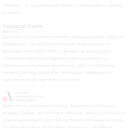
"Реклама" та "Партнерський проєкт" опубліковані на правах
реклами.
Здійснено за підтримки програми «Сильніші разом: Медіа та
Демократія», що реалізується Всесвітньою асоціацією
видавців новин (WAN-IFRA) у партнерстві з Асоціацією
«Незалежні регіональні видавці України» (АНРВУ) та
Норвезькою асоціацією медіабізнесу (MBL) за підтримки
Норвегії. Погляди авторів не обов’язково відображають
офіційну позицію партнерів програми.
Здійснено за підтримки Асоціації “Незалежні регіональні
видавці України” та Foreningen Ukrainian Media Fund Nordic в
рамках реалізації проєкту Хаб підтримки регіональних медіа.
Погляди авторів не обов'язково збігаються з офіційною