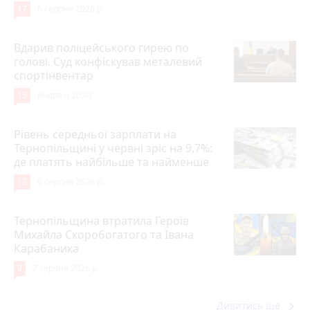
17
6 серпня 2026 р.
Вдарив поліцейського гирею по
голові. Суд конфіскував металевий
спортінвентар
15
Вчора о 20:03
Рівень середньої зарплати на
Тернопільщині у червні зріс на 9,7%:
де платять найбільше та найменше
13
6 серпня 2026 р.
Тернопільщина втратила Героїв
Михайла Скоробогатого та Івана
Карабаника
9
7 серпня 2026 р.
keyboard_arrow_right
Дивитись ще