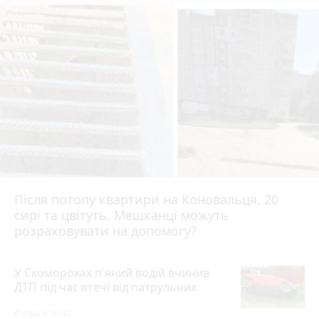
Після потопу квартири на Коновальця, 20
сирі та цвітуть. Мешканці можуть
розраховувати на допомогу?
У Скоморохах п'яний водій вчинив
ДТП під час втечі від патрульних
Вчора о 16:42