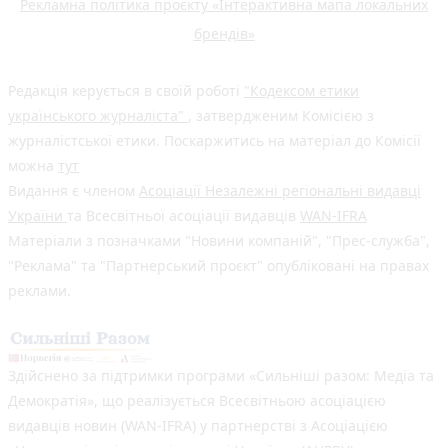
Рекламна політика проєкту «Інтерактивна мапа локальних
брендів»
Редакція керується в своїй роботі
"Кодексом етики
українського журналіста"
, затвердженим Комісією з
журналістської етики. Поскаржитись на матеріал до Комісії
можна
тут
Видання є членом
Асоціації Незалежні регіональні видавці
України
та Всесвітньої асоціації видавців
WAN-IFRA
Матеріали з позначками "Новини компаній", "Прес-служба",
"Реклама" та "Партнерський проєкт" опубліковані на правах
реклами.
Здійснено за підтримки програми «Сильніші разом: Медіа та
Демократія», що реалізується Всесвітньою асоціацією
видавців новин (WAN-IFRA) у партнерстві з Асоціацією