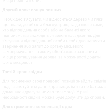
місця події та її опис.
Другий крок: пошук винних
Необхідно з’ясувати, чи відноситься дерево чи гілки,
що впали, до об’єкта благоустрою, та до якого саме,
хто відповідальна особа або на балансі якого
підприємства знаходяться зелені насадження. Для
з’ясування відповідальної особи необхідно написати
звернення або запит до органу місцевого
самоврядування, в якому обов’язково зазначити
місце розташування дерева. за можливості додати
фото місцевості.
Третій крок: свідки
Для посилення своєї правової позиції знайдіть свідків
події, занотуйте їх данні (прізвище, ім’я та по батькові,
домашню адресу та номер телефону). У разі
необхідності свідків можна буде долучити до справи.
Для отримання компенсації є два