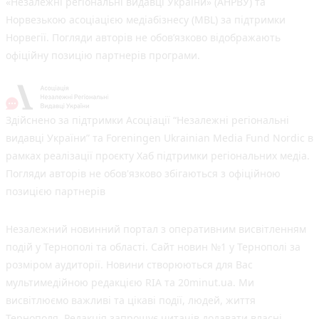
«Незалежні регіональні видавці України» (АНРВУ) та
Норвезькою асоціацією медіабізнесу (MBL) за підтримки
Норвегії. Погляди авторів не обов’язково відображають
офіційну позицію партнерів програми.
Здійснено за підтримки Асоціації “Незалежні регіональні
видавці України” та Foreningen Ukrainian Media Fund Nordic в
рамках реалізації проєкту Хаб підтримки регіональних медіа.
Погляди авторів не обов'язково збігаються з офіційною
позицією партнерів
Незалежний новинний портал з оперативним висвітленням
подій у Тернополі та області. Сайт новин №1 у Тернополі за
розміром аудиторії. Новини створюються для Вас
мультимедійною редакцією RIA та 20minut.ua. Ми
висвітлюємо важливі та цікаві події, людей, життя
Тернополя. Редакція запрошує читачів додавати власні