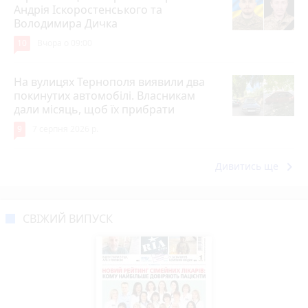
Андрія Іскоростенського та
Володимира Дичка
10
Вчора о 09:00
На вулицях Тернополя виявили два
покинутих автомобілі. Власникам
дали місяць, щоб їх прибрати
9
7 серпня 2026 р.
keyboard_arrow_right
Дивитись ще
СВІЖИЙ ВИПУСК