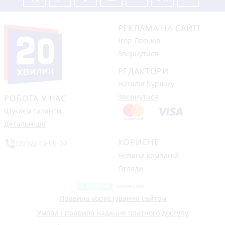
РЕКЛАМА НА САЙТІ
Ігор Леськів
Звернутися
РЕДАКТОРИ
Наталія Бурлаку
Звернутися
РОБОТА У НАС
Шукаєм таланти
Детальніше
КОРИСНЕ
phone_in_talk
(0352) 43-00-50
Новини компаній
Огляди
Правила користування сайтом
Умови і правила надання платного доступу