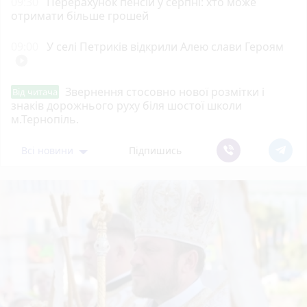
09:30
Перерахунок пенсій у серпні: хто може
отримати більше грошей
09:00
У селі Петриків відкрили Алею слави Героям
play_circle_filled
Звернення стосовно нової розмітки і
Від читача
знаків дорожнього руху біля шостої школи
м.Тернопіль.
Всі новини
Підпишись