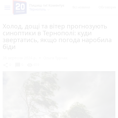
Пишеш ти! Коментує
Всі новини
Обговорен
Тернопіль
Холод, дощі та вітер прогнозують
синоптики в Тернополі: куди
звертатись, якщо погода наробила
біди
28 вересня 2024 р.
Ольга Турчак
chat_bubble
share
visibility
0
0
659