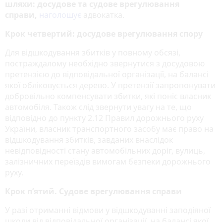
шляхи: досудове та судове врегулювання
справи,
наголошує
адвокатка.
Крок четвертий: досудове врегулювання спору
Для відшкодування збитків у повному обсязі,
постраждалому необхідно звернутися з досудовою
претензією до відповідальної організації, на балансі
якої обліковується дерево. У претензії запропонувати
добровільно компенсувати збитки, які поніс власник
автомобіля. Також слід звернути увагу на те, що
відповідно до пункту 2.12 Правил дорожнього руху
України, власник транспортного засобу має право на
відшкодування збитків, завданих внаслідок
невідповідності стану автомобільних доріг, вулиць,
залізничних переїздів вимогам безпеки дорожнього
руху.
Крок п’ятий. Судове врегулювання справи
У разі отриманні відмови у відшкодуванні заподіяної
шкоди від відповідальної організації, на балансі якої