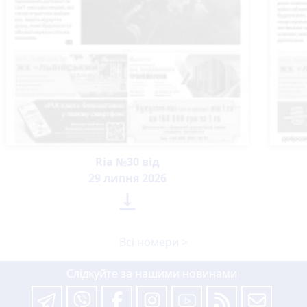
Ria №30 від
29 липня 2026

Всі номери >
Слідкуйте за нашими новинами