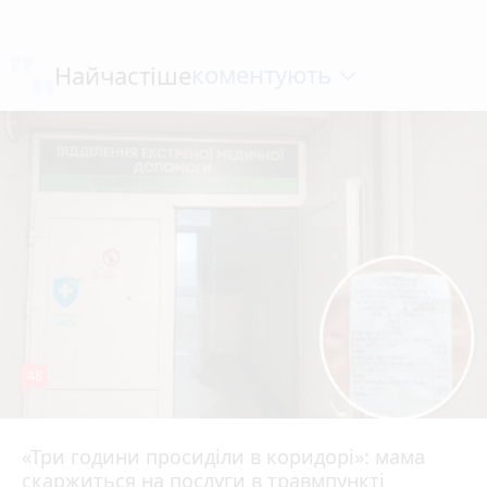
коментують
Найчастіше
48
«Три години просиділи в коридорі»: мама
8 серпня 2026 р.
скаржиться на послуги в травмпункті