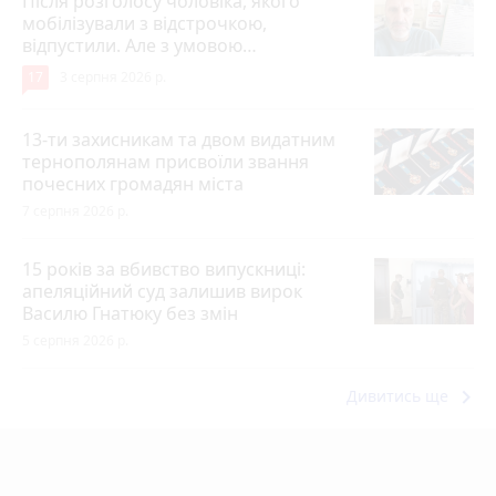
Після розголосу чоловіка, якого
мобілізували з відстрочкою,
відпустили. Але з умовою…
17
3 серпня 2026 р.
13-ти захисникам та двом видатним
тернополянам присвоїли звання
почесних громадян міста
7 серпня 2026 р.
15 років за вбивство випускниці:
апеляційний суд залишив вирок
Василю Гнатюку без змін
5 серпня 2026 р.
keyboard_arrow_right
Дивитись ще