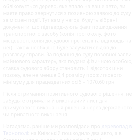
обліковується дерево, яке впало на ваше авто, ви
маєте право звернутися з позивною заявою до суду
за місцем події. Тут вам у нагоді будуть зібрані
документи, що підтверджують факт пошкодження
транспортного засобу (копія протоколу, фото
місцевості, копія досудової претензії та відповідь на
неї). Також необхідно буде залучити свідків до
розгляду справи. За подання до суду позовної заяви
майнового характеру, яка подана фізичною особою,
ставка судового збору становить 1 відсоток ціни
позову, але не менше 0,4 розміру прожиткового
мінімуму для працездатних осіб – 1070.60 грн.
Після отримання позитивного судового рішення, не
забудьте отримати й виконавчий лист для
примусового виконання рішення через державного
чи приватного виконавця.
Нагадаємо, раніше ми розповідали про
деревопад в
Тернополі
: на Київській пошкодило два авто, а в
Старому парку впало на пішохідній зоні