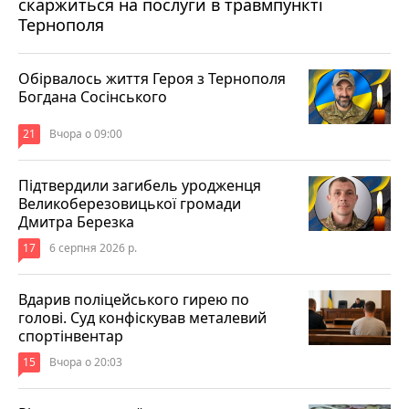
скаржиться на послуги в травмпункті
Тернополя
Обірвалось життя Героя з Тернополя
Богдана Сосінського
21
Вчора о 09:00
Підтвердили загибель уродженця
Великоберезовицької громади
Дмитра Березка
17
6 серпня 2026 р.
Вдарив поліцейського гирею по
голові. Суд конфіскував металевий
спортінвентар
15
Вчора о 20:03