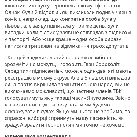
ініціативних груп у тернопільському офісі партії.
Однак, були й відповіді, які викликали подив у членів
комісії, наприклад, що конкретна особа була у
Львові, але заяву підписала у той же день. Були
випадки, коли підпис у заяві не співпадав з підписом
у паспорті. Або ж ще краще – одна особа одразу
написала три заяви на відкликання трьох депутатів.
- Хто цей «відкликальний народ» мої виборці
зрозуміти не можуть, - говорить Іван Сороколіт. –
Серед тих «підписантів», може, є один-два, які мають
реєстрацію в моєму окрузі. Але в більшості випадків
одна партія вирішила замінити собою народ. Ми не
виключаємо можливості, що частина членів ТВК
голосуватимуть як у «кращі часи» Януковича. Звісно,
всі незаконні події та результати ми будемо
оскаржувати в судах. Якщо ми цього не зробимо, то
справжні виборці сприймуть нашу пасивність, як
зраду. А зрадити тернополян ми точно не хочемо!
Відмовився коментувати