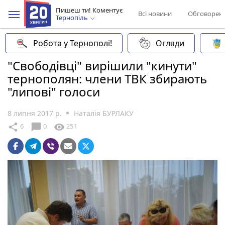
Пишеш ти! Коментує
Всі новини
Обговорен
Тернопіль
Робота у Тернополі!
Огляди
"Свободівці" вирішили "кинути"
тернополян: члени ТВК збирають
"липові" голоси
8 липня 2017 р.
Наталія БУРЛАКУ
chat_bubble
share
visibility
6
0
251