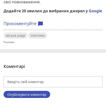
свої повноваження.
Додайте 20 хвилин до вибраних джерел у
Google
Прокоментуйте
chat_bubble
міська рада
політика
Коментарі
Опублікувати коментар