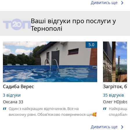
keyboard_arrow_right
Дивитись ще
Ваші відгуки про послуги у
Тернополі
5.0
Садиба Верес
Загріток, б
3 відгуки
35 відгуків
Оксана 33
Олег HDJobs
Один з найкращих відпочинків. Все на
Найкращий 
високому рівні. Обов'язково повернемося ще🥰
сподобало
keyboard_arrow_right
Дивитись ще