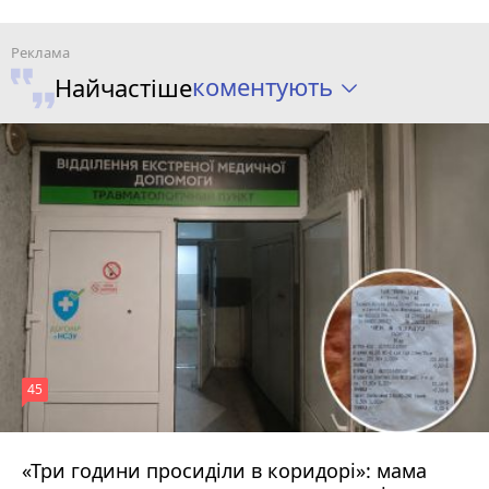
коментують
Найчастіше
45
«Три години просиділи в коридорі»: мама
Вчора о 13:05