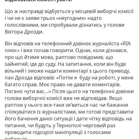
Що ж насправді відбується у місцевій виборчі комісії
і чи не є заяви трьох «неугодних» надто
голослівними, ми спробували дізнатись у голови
Віктора Дрозди.
Він відповів на телефонний дзвінок журналіста «RIA
плюс» і вже почав говорити. Однак, коли дізнався,
про що йтиме мова, раптово повідомив, що
зайнятий, іде до суду. На запитання, коли він буде
вільний і зможе надати коментарі з цього приводу,
пан Дрозда відповів: «Потім я буду на роботі, у мене
багато справ. Моє право не давати коментарів.
Погано чути вас…» Після цього на телефонні дзвінки
голова виборчої комісії вже не відповідав. Якщо
раптом у нього все-таки зя’виться час чи бажання
спілкуватися із журналістами, ми готові представити
його бачення даної ситуації і дати чітку відповідь на
питання, чи будуть у Тернополі черговий раз
проводити підозрілі маніпуляції з голосами
виборців.