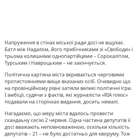
Напруження в стінах міської ради досі не вщухає.
Батл між Надалом, його прибічниками зі «Свободи» і
трьома колишніми однопартійцями – Сорокалітом,
Турським і Навроцьким – не закінчується.
Політична картина міста вкривається черговими
протистояннями вище вказаних осіб. Очевидно що
на провінційному рівні затіяли великі політичні ігри.
І амбіції, судячи з фактів, які журналісти «RIA плюс»
подавали на сторінках видання, досить немалі.
Нагадаємо, що меру міста вдалось провести
скандаьну сесію 2 червня. Одна частина депутатів її
досі вважають неповноваженою, оскільки кількість
депутатів – 21 – не було достатньо для кворуму. Тож