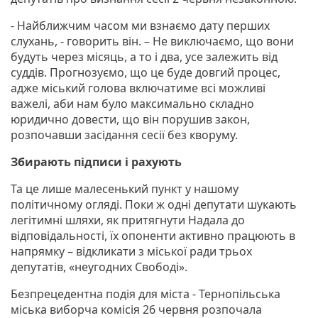
- Найближчим часом ми взнаємо дату перших
слухань, - говорить він. – Не виключаємо, що вони
будуть через місяць, а то і два, усе залежить від
суддів. Прогнозуємо, що це буде довгий процес,
адже міський голова включатиме всі можливі
важелі, аби нам було максимально складно
юридично довести, що він порушив закон,
розпочавши засідання сесії без кворуму.
Збирають підписи і рахують
Та це лише малесенький пункт у нашому
політичному огляді. Поки ж одні депутати шукають
легітимні шляхи, як притягнути Надала до
відповідальності, їх опоненти активно працюють в
напрямку – відкликати з міської ради трьох
депутатів, «неугодних Свободі».
Безпрецедентна подія для міста - Тернопільська
міська виборча комісія 26 червня розпочала