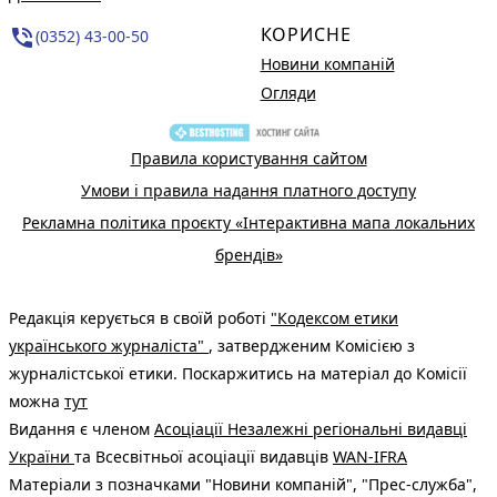
КОРИСНЕ
phone_in_talk
(0352) 43-00-50
Новини компаній
Огляди
Правила користування сайтом
Умови і правила надання платного доступу
Рекламна політика проєкту «Інтерактивна мапа локальних
брендів»
Редакція керується в своїй роботі
"Кодексом етики
українського журналіста"
, затвердженим Комісією з
журналістської етики. Поскаржитись на матеріал до Комісії
можна
тут
Видання є членом
Асоціації Незалежні регіональні видавці
України
та Всесвітньої асоціації видавців
WAN-IFRA
Матеріали з позначками "Новини компаній", "Прес-служба",