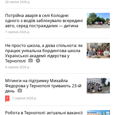
28 липня 2026 р.
Потрійна аварія в селі Колодне:
одного з водіїв заблокувало всередині
авто, серед постраждалих — дитина
7 серпня 2026 р.
Не просто школа, а дієва спільнота: як
працює унікальна бордингова школа
Української академії лідерства у
Тернополі
photo_camera
play_circle_filled
4 серпня 2026 р.
Мітинги на підтримку Михайла
Федорова у Тернополі тривають 23-ій
день
photo_camera
7
7 серпня 2026 р.
Робота в Тернополі: актуальні вакансії