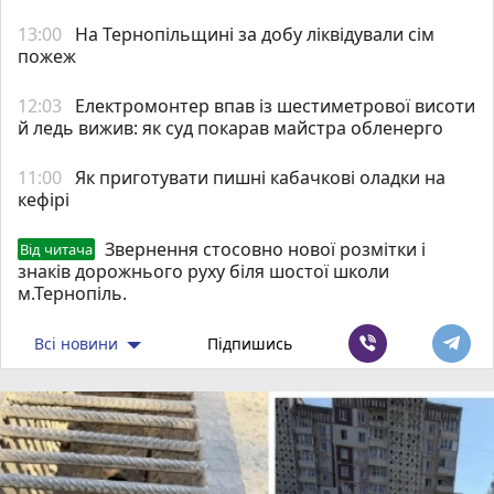
13:00
На Тернопільщині за добу ліквідували сім
пожеж
12:03
Електромонтер впав із шестиметрової висоти
й ледь вижив: як суд покарав майстра обленерго
11:00
Як приготувати пишні кабачкові оладки на
кефірі
Звернення стосовно нової розмітки і
Від читача
знаків дорожнього руху біля шостої школи
м.Тернопіль.
Всі новини
Підпишись