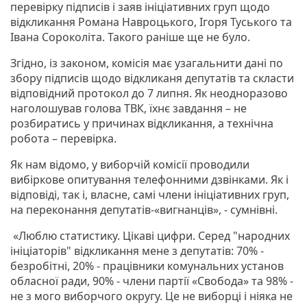
перевірку підписів і заяв ініціативних груп щодо
відкликання Романа Навроцького, Ігоря Туського та
Івана Сороколіта. Такого раніше ще не було.
Згідно, із законом, комісія має узагальнити дані по
збору підписів щодо відкликаня депутатів та скласти
відповідний протокол до 7 липня. Як неодноразово
наголошував голова ТВК, їхнє завдання – не
розбиратись у причинах відкликання, а технічна
робота – перевірка.
Як нам відомо, у виборчій комісії проводили
вибіркове опитування телефонними дзвінками. Як і
відповіді, так і, власне, самі члени ініціативних груп,
на переконання депутатів-«вигнанців», - сумнівні.
«Люблю статистику. Цікаві цифри. Серед "народних
ініціаторів" відкликання мене з депутатів: 70% -
безробітні, 20% - працівники комунальних установ
обласної ради, 90% - члени партії «Свобода» та 98% -
не з мого виборчого округу. Це не виборці і ніяка не