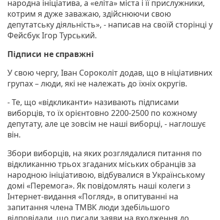
народна ініціатива, а «еліта» міста і її прислужники,
котрим я дуже заважаю, здійснюючи свою
депутатську діяльність», - написав на своїй сторінці у
Фейсбук Ігор Турський.
Підписи не справжні
У свою чергу, Іван Сороколіт додав, що в ніціативних
групах – люди, які не належать до їхніх округів.
- Те, що «відкликанти» називають підписами
виборців, то їх орієнтовно 2200-2500 по кожному
депутату, але це зовсім не наші виборці, - наглошує
він.
Збори виборців, на яких розглядалися питання по
відкликанню трьох згаданих міських обранців за
народною ініціативою, відбувалися в Українському
домі «Перемога». Як повідомлять наші колеги з
Інтернет-видання «Погляд», в опитуванні на
запитання члена ТМВК люди здебільшого
відповідали, що писали заяви на входження до