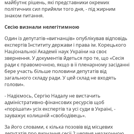
майбутнє рішень, які представники окремих
політичних сил прийяли того дня, - під жирним
знаком питання.
Сесію визнали нелегітимною
Один із депутатів-«вигнанців» опублікував відповідь
експертів Інстититу держави і права ім. Корецького
Національної Академії наук України на своє
звернення. У документів йдеться про те, що «Сесія
ради є правомочною, якщо в її пленарному засіданні
бере участь більше половини депутатів від
загального складу ради. У цей склад не входять
голови».
- Надіємось, Сергію Надалу не вистачить
адміністративно-фінансових ресурсів щоб
«порішати» усіх експертів та усі суди в Україні, -
зауважує колишній «свободівець».
За його словами, є кілька позовів від місцевих
депутатів про визнання сесії 2 червня незаконною.