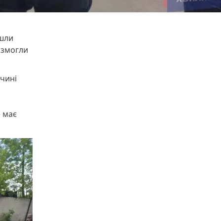
йшли
е змогли
очині
е має