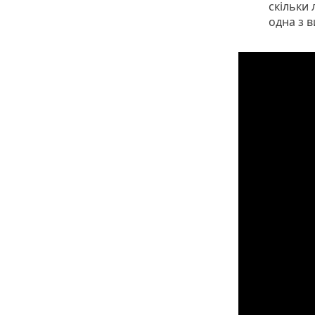
скільки 
одна з в