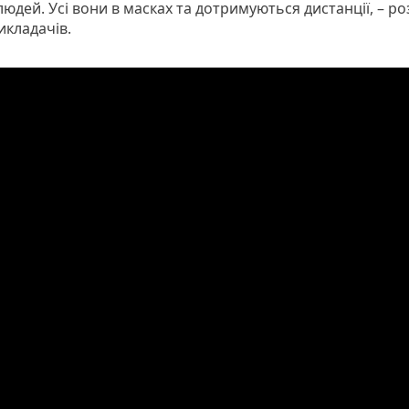
людей. Усі вони в масках та дотримуються дистанції, – ро
икладачів.