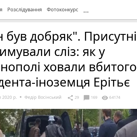
...
я
Розслідування
Фотоконкурс
н був добряк". Присутні
имували сліз: як у
нополі ховали вбитого
дента-іноземця Ерітьє
 2020 р.
Федір Восінський
chat_bubble
share
visibility
29
169
64174