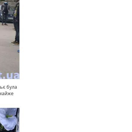
ьє була
 майже