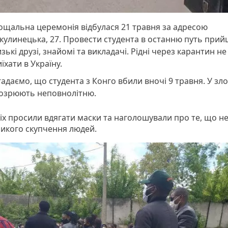
ощальна церемонія відбулася 21 травня за адресою
улинецька, 27. Провести студента в останню путь при
зькі друзі, знайомі та викладачі. Рідні через карантин н
їхати в Україну.
адаємо, що студента з Конго вбили вночі 9 травня. У зл
дозрюють неповнолітню.
іх просили вдягати маски та наголошували про те, що н
ликого скупчення людей.