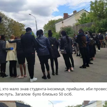
і, хто мало знав студента-іноземця, прийшли, аби прове
ю путь. Загалом було близько 50 осіб.