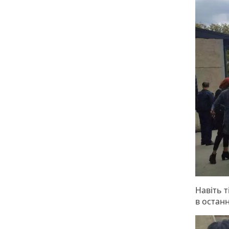
Навіть т
в останн