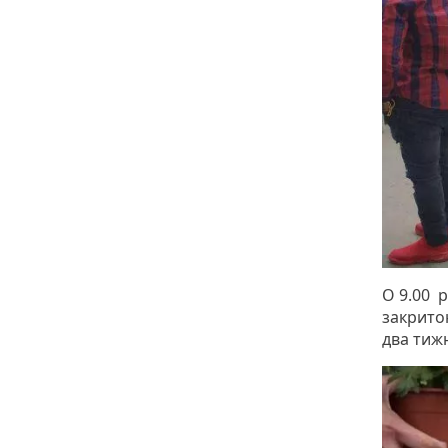
О 9.00 
закрито
два тижн