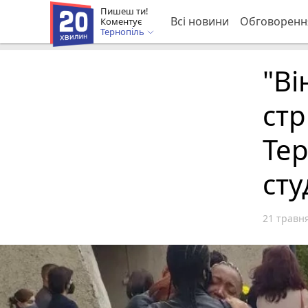
Пишеш ти!
Всі новини
Обговоренн
Коментує
Тернопіль
"Ві
стр
Тер
сту
21 травня