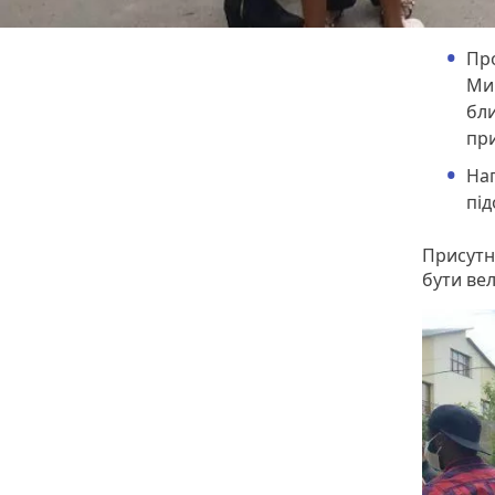
Пр
Мик
бли
при
Наг
пі
Присутн
бути ве