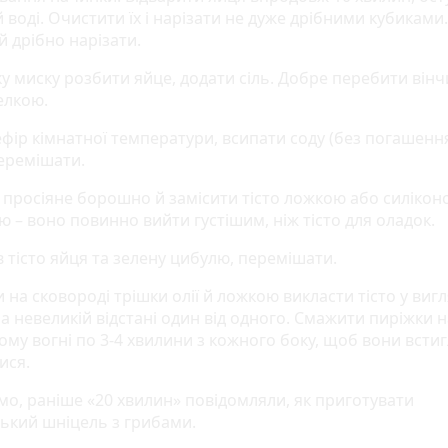
 воді. Очистити їх і нарізати не дуже дрібними кубикам
й дрібно нарізати.
ку миску розбити яйце, додати сіль. Добре перебити він
елкою.
фір кімнатної температури, всипати соду (без погашення
еремішати.
 просіяне борошно й замісити тісто ложкою або силіко
 – воно повинно вийти густішим, ніж тісто для оладок.
 тісто яйця та зелену цибулю, перемішати.
и на сковороді трішки олії й ложкою викласти тісто у вигл
а невеликій відстані один від одного. Смажити пиріжки н
ому вогні по 3-4 хвилини з кожного боку, щоб вони всти
ися.
мо, раніше «20 хвилин» повідомляли, як приготувати
ький шніцель з грибами.