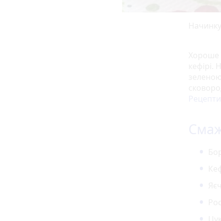
Начинку
Хороше т
кефірі. 
зеленою
сковоро
Рецепти
Смаж
Бо
Кеф
Яєч
Рос
Цук