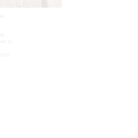
ак.
на
ис із
НІАН