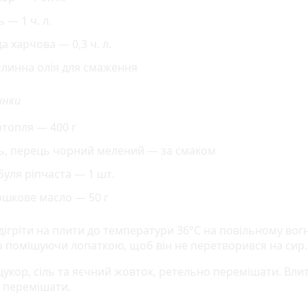
ь — 1 ч. л.
а харчова — 0,3 ч. л.
слинна олія для смаження
инки
топля — 400 г
ль, перець чорний мелений — за смаком
уля ріпчаста — 1 шт.
ршкове масло — 50 г
дігріти на плити до температури 36°С на повільному вогн
о помішуючи лопаткою, щоб він не перетворився на сир.
цукор, сіль та яєчний жовток, ретельно перемішати. Вли
у перемішати.