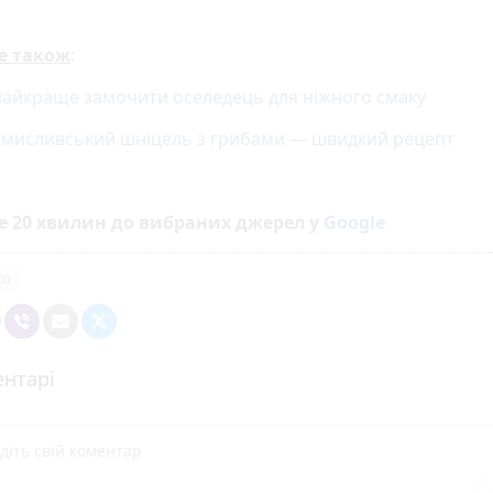
е також
:
найкраще замочити оселедець для ніжного смаку
 мисливський шніцель з грибами — швидкий рецепт
е 20 хвилин до вибраних джерел у
Google
го
нтарі