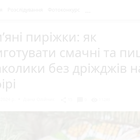
...
я
Розслідування
Фотоконкурс
’яні пиріжки: як
готувати смачні та пи
колики без дріжджів н
ірі
 2024 р.
Діана Олійник
chat_bubble
share
visibility
15
0
11248