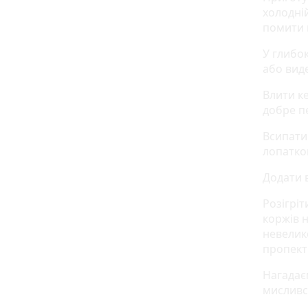
холодній
помити 
У глибо
або вид
Влити ке
добре п
Всипати
лопаткою
Додати в
Розігріт
коржів н
невелик
пропект
Нагадає
мисливс