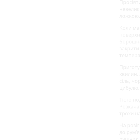
Просіят
невелик
ложкою.
Коли ма
поверхн
борошна,
закрити
темпера
Приготу
хвилин.
сіль, ч
цибулю,
Тісто п
Розкача
трохи н
На розіг
до рум’я
рушник,