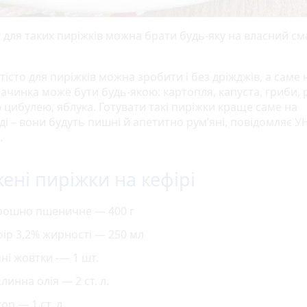
 для таких пиріжків можна брати будь-яку на власний см
істо для пиріжків можна зробити і без дріжджів, а саме 
Начинка може бути будь-якою: картопля, капуста, гриби, р
 цибулею, яблука. Готувати такі пиріжки краще саме на
ді – вони будуть пишні й апетитно рум’яні, повідомляє
У
.
ені пиріжки на кефірі
рошно пшеничне — 400 г
ір 3,2% жирності — 250 мл
ні жовтки -— 1 шт.
линна олія — 2 ст. л.
ор — 1 ст. л.