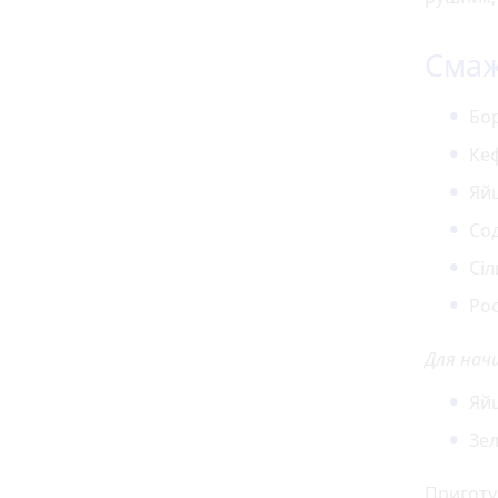
Смаж
Бо
Кеф
Яйц
Сод
Сіл
Ро
Для нач
Яйц
Зел
Приготу