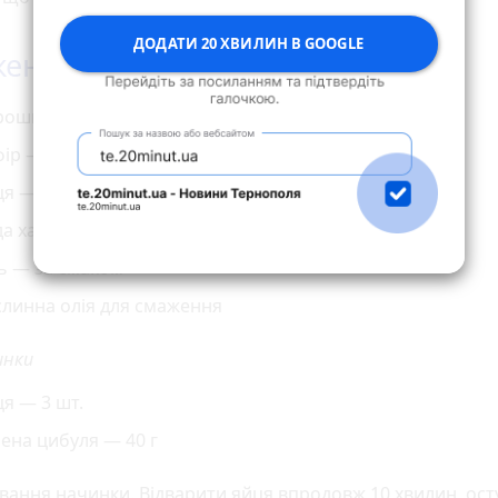
ДОДАТИ 20 ХВИЛИН В GOOGLE
ені ліниві пиріжки на кефірі
рошно пшеничне — 200 г
ір — 200 мл
я — 1 шт.
а харчова — 0,5 ч. л.
ь — за смаком
слинна олія для смаження
инки
я — 3 шт.
ена цибуля — 40 г
вання начинки. Відварити яйця впродовж 10 хвилин, ост