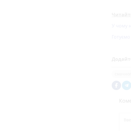
Читайт
У чому 
Готуємо
Додайт
смачно
Коме