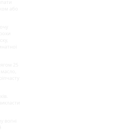
ипати
иком або
бочу
трохи
ску,
мнатної
тягом 25
 масло,
ріпчасту
ків.
викласти
у вогні
й