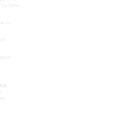
и. Цибулю
чиком
) і
новою
яді
а
гли