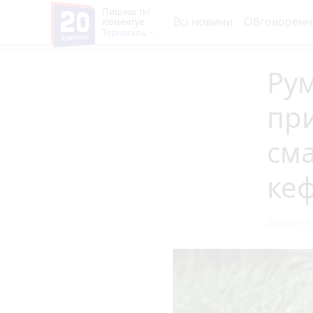
Пишеш ти!
Всі новини
Обговоренн
Коментує
Тернопіль
Рум
при
сма
кеф
20 квітня