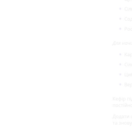
Сіл
Сод
Ро
Для нач
Кар
Сі
Циб
Ве
Кефір пі
постійн
Додати 
та знов