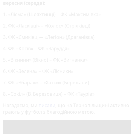
вересня (середа):
1. «Лісма» (Шляхтинці) – ФК «Максимівка»
2. ФК «Ласківці» – «Колос» (Стрілківці)
3. ФК «Смиківці»– «Легіон» (Драганівка)
4. ФК «Косів» – ФК «Заруддя»
5. «Вікнини» (Вікно) – ФК «Вигнанка»
6. ФК «Зелена» – ФК «Лісники»
7. ФК «Збараж» – «Хатки» (Бережани)
8. «Сокіл» (В. Березовиця) – ФК «Таурів»
Нагадаємо, ми
писали
, що на Тернопільщині активно
грають у футбол з благодійною метою.