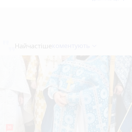
коментують
Найчастіше
36