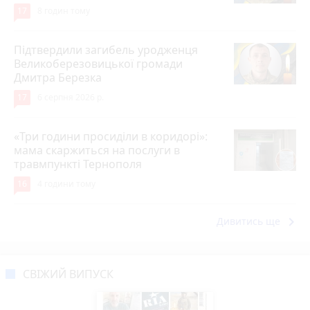
17
8 годин тому
Підтвердили загибель уродженця
Великоберезовицької громади
Дмитра Березка
17
6 серпня 2026 р.
«Три години просиділи в коридорі»:
мама скаржиться на послуги в
травмпункті Тернополя
16
4 години тому
keyboard_arrow_right
Дивитись ще
СВІЖИЙ ВИПУСК