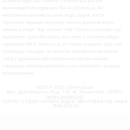
розміром аудиторії. Новини створюються для Вас
мультимедійною редакцією RIA та 20minut.ua. Ми
висвітлюємо важливі та цікаві події, людей, життя
Тернополя. Редакція запрошує читачів додавати власні
новини в розділ "Від читачів". Сайт 20minut.ua входить до
видавничої групи RIA Media, яка також є частиною Медіа
корпорації RIA © 20minut.ua. Усі права захищені. Будь-яка
публiкацiя, передрук чи наступне поширення матеріалів
сайту у друкованих або електронних засобах масової
інформації можлива винятково у разі письмового дозволу
правовласника.
©2017-2025 20minut.ua
вул. Дубовецька, буд. 1-б, м. Тернопіль, 46001;
[email protected]
Cуб'єкт у сфері онлайн-медіа; ідентифікатор медіа
- R40-05634.