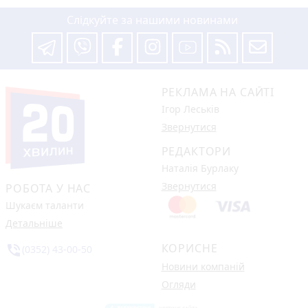
Слідкуйте за нашими новинами
РЕКЛАМА НА САЙТІ
Ігор Леськів
Звернутися
РЕДАКТОРИ
Наталія Бурлаку
Звернутися
РОБОТА У НАС
Шукаєм таланти
Детальніше
КОРИСНЕ
phone_in_talk
(0352) 43-00-50
Новини компаній
Огляди