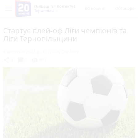
Пишеш ти! Коментує
Всі новини
Обговорен
Тернопіль
Стартує плей-оф Ліги чемпіонів та
Ліги Тернопільщини
4 вересня 2022 р.
Діана Олійник
chat_bubble
share
visibility
0
0
660