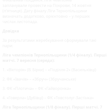
запланували провести на Покрови, 14 жовтня
(п’ятниця). Дату фіналу Ліги Тернопільщини
визначать додатково, орієнтовно – у перших
числах листопада.
Довідка
За результатами жеребкування сформували такі
пари:
Ліга чемпіонів Тернопільщини (1/4 фіналу). Перші
матчі. 7 вересня (середа):
1. «Вікторія» (В. Бірки) – «Поділля-2» (Васильківці)
2. ФК «Івачів» – «Збруч» (Збручанське)
3. ФК «Плотича» – ФК «Гайворонка»
4. «Говерла» (Дубівці) – ФК «Товстолуг-Застінка»
Ліга Тернопільщини (1/8 фіналу). Перші матчі. 7