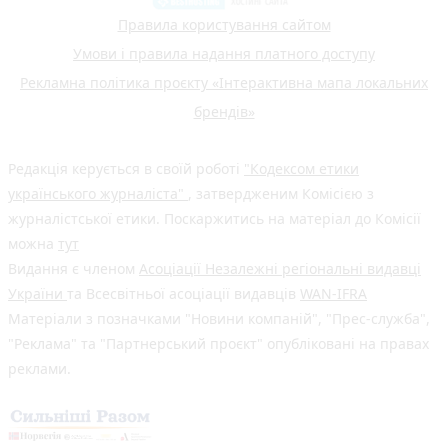
Правила користування сайтом
Умови і правила надання платного доступу
Рекламна політика проєкту «Інтерактивна мапа локальних
брендів»
Редакція керується в своїй роботі
"Кодексом етики
українського журналіста"
, затвердженим Комісією з
журналістської етики. Поскаржитись на матеріал до Комісії
можна
тут
Видання є членом
Асоціації Незалежні регіональні видавці
України
та Всесвітньої асоціації видавців
WAN-IFRA
Матеріали з позначками "Новини компаній", "Прес-служба",
"Реклама" та "Партнерський проєкт" опубліковані на правах
реклами.