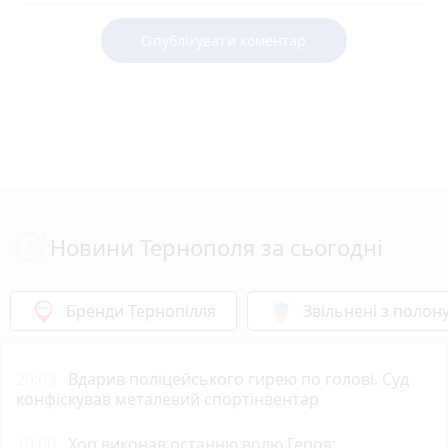
Опублікувати коментар
Новини Тернополя за сьогодні
Бренди Тернопілля
Звільнені з полон
20:03
Вдарив поліцейського гирею по голові. Суд
конфіскував металевий спортінвентар
19:00
Хор виконав останню волю Героя: