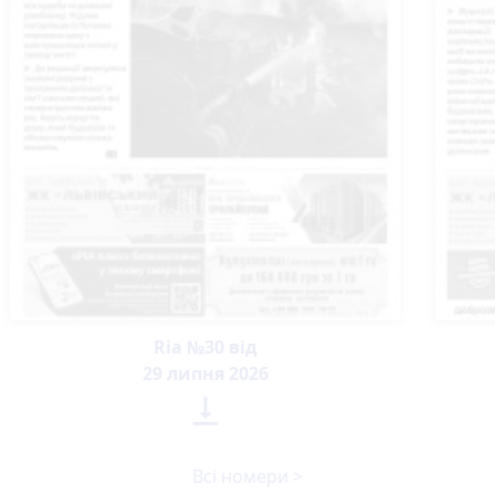
Ria №30 від
29 липня 2026

Всі номери >