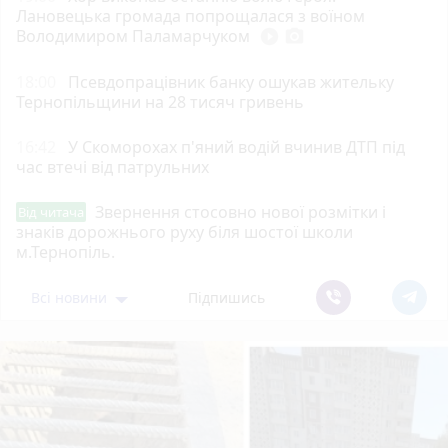
Лановецька громада попрощалася з воїном
Володимиром Паламарчуком
play_circle_filled
photo_camera
18:00
Псевдопрацівник банку ошукав жительку
Тернопільщини на 28 тисяч гривень
16:42
У Скоморохах п'яний водій вчинив ДТП під
час втечі від патрульних
Звернення стосовно нової розмітки і
Від читача
знаків дорожнього руху біля шостої школи
м.Тернопіль.
Всі новини
Підпишись