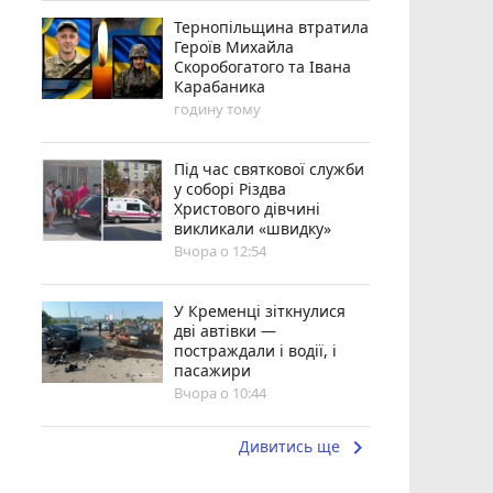
Тернопільщина втратила
Героїв Михайла
Скоробогатого та Івана
Карабаника
годину тому
Під час святкової служби
у соборі Різдва
Христового дівчині
викликали «швидку»
Вчора о 12:54
У Кременці зіткнулися
дві автівки —
постраждали і водії, і
пасажири
Вчора о 10:44
keyboard_arrow_right
Дивитись ще