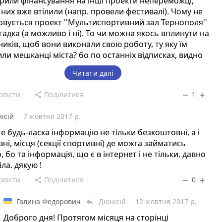
или фінансування на інші проекти непереможці,
з них вже втілили (напр. провели фестивалі). Чому не
овується проект ''Мультиспортивний зал Тернополя''
агадка (а можливо і ні). То чи можна якось вплинути на
иків, щоб вони виконали свою роботу, ту яку їм
ли мешканці міста? бо по останніх відписках, видно
збираються його реалізовувати((
Читати далі
овісти
Поділитися
1
share
remove
add
нісій
7 жовтня 2017 р.
е будь-ласка інформацію не тільки безкоштовні, а і
ні, місця (секції спортивні) де можга займатись
, бо та інформація, що є в інтернет і не тільки, давно
іла. дякую !
овісти
Поділитися
0
share
remove
add
Галина Федорович
Діонісій
12 жовтня 2017 р.
reply
Доброго дня! Протягом місяця на сторінці