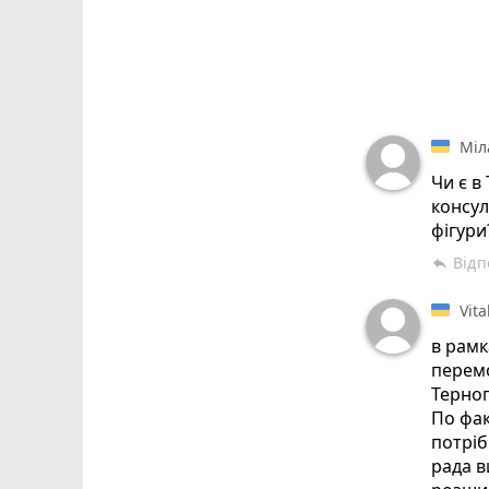
Міл
Чи є в
консул
фігури
Відп
reply
Vital
в рамк
перемо
Терноп
По фа
потріб
рада в