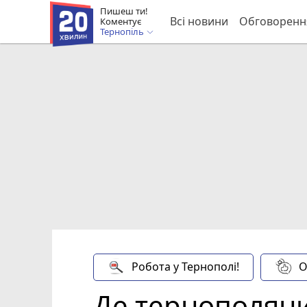
Пишеш ти!
Всі новини
Обговоренн
Коментує
Тернопіль
Робота у Тернополі!
О
Де тернополян