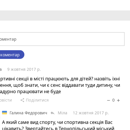
 коментар
а
9 жовтня 2017 р.
ортивні секції в місті працюють для дітей? назвіть їхні
ення, щоб знати, чи є сенс віддавати туди дитину, чи
задурно працювати не буде
овісти
Поділитися
0
share
remove
add
Галина Федорович
Міла
12 жовтня 2017 р.
reply
А який саме вид спорту, чи спортивна секція Вас
цікавить? Звертайтесь в Тернопільський міський