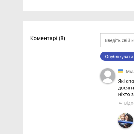
Коментарі (8)
Опублікувати
Міл
Які сп
досягн
ніхто 
Відп
reply