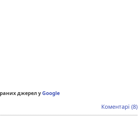
браних джерел у
Google
Коментарі (8)