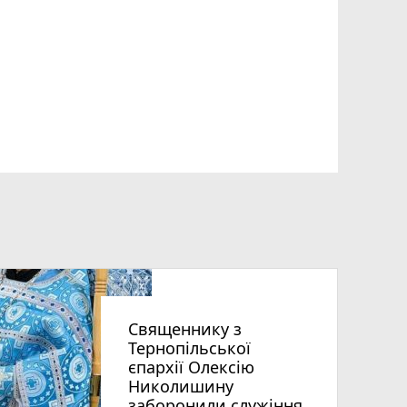
Священнику з
Тернопільської
єпархії Олексію
Николишину
заборонили служіння