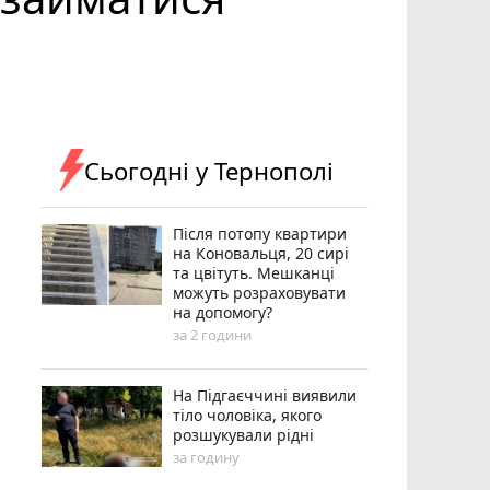
Сьогодні у Тернополі
Після потопу квартири
на Коновальця, 20 сирі
та цвітуть. Мешканці
можуть розраховувати
на допомогу?
за 2 години
На Підгаєччині виявили
тіло чоловіка, якого
розшукували рідні
за годину