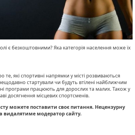
ополі є безкоштовними? Яка категорія населення може їх
о те, які спортивні напрямки у місті розвиваються
 нещодавно стартували чи будуть втілені найближчим
ьні програми працюють для дорослих та малих. Також у
аві досягнення місцевих спортсменів.
ксту можете поставити своє питання. Нецензурну
ва видалятиме модератор сайту.