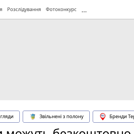
...
я
Розслідування
Фотоконкурс
гляди
Звільнені з полону
Бренди Те
и можуть безкоштовно