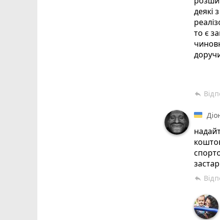
розшир
деякі 
реаліз
то є з
чиновн
доручи
що не 
Відп
reply
Діо
надайт
коштов
спорто
застар
Відп
reply