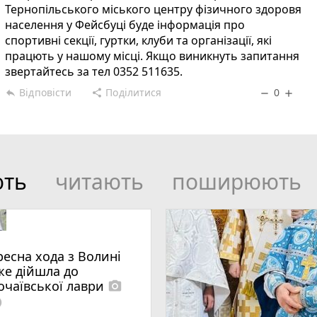
Тернопільського міського центру фізичного здоровя
населення у Фейсбуці буде інформація про
спортивні секції, гуртки, клуби та організації, які
працють у нашому місці. Якщо виникнуть запитання
звертайтесь за тел 0352 511635.
Відповісти
Поділитися
0
reply
share
remove
add
ють
читають
поширюють
ресна хода з Волині
же дійшла до
очаївської лаври
photo_camera
lled