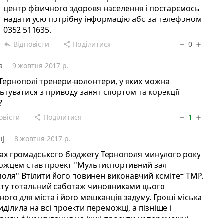
центр фізичного здоровя населення і постарємось
надати усю потрібну інформацію або за телефоном
0352 511635.
Відповісти
Поділитися
0
reply
share
remove
add
а
9 жовтня 2017 р.
 Тернополі тренери-волонтери, у яких можна
ьтуватися з приводу занят спортом та корекції
?
овісти
Поділитися
1
share
remove
add
iJ
8 жовтня 2017 р.
ах громадського бюджету Тернополя минулого року
жцем став проект ''Мультиспортивний зал
оля'' Втілити його повинен виконавчий комітет ТМР.
кту тотальний саботаж чиновниками цього
ного для міста і його мешканців задуму. Гроші міська
иділила на всі проекти переможці, а пізніше і