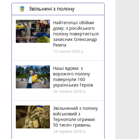
Звільнені з полону
Найтепліші обійми
дому: з російського
полону повертається
захисник Олександр
Ремпа
10 липня 2026 р.
Наші вдома: з
ворожого полону
повернули 160
українських Героїв
26 червня 2026 р.
Звільнений з полону
військовий з
Тернополя отримає
50 тисяч гривень
24 червня 2026 р.