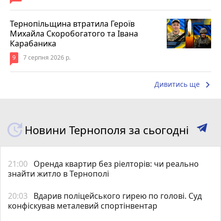
Тернопільщина втратила Героїв
Михайла Скоробогатого та Івана
Карабаника
9
7 серпня 2026 р.
keyboard_arrow_right
Дивитись ще
Новини Тернополя за сьогодні
21:00
Оренда квартир без ріелторів: чи реально
знайти житло в Тернополі
20:03
Вдарив поліцейського гирею по голові. Суд
конфіскував металевий спортінвентар