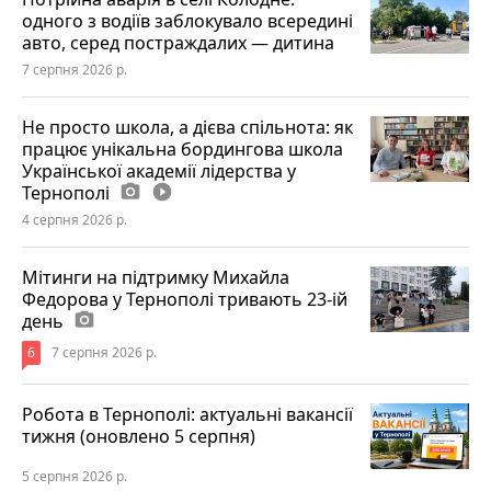
одного з водіїв заблокувало всередині
авто, серед постраждалих — дитина
7 серпня 2026 р.
Не просто школа, а дієва спільнота: як
працює унікальна бордингова школа
Української академії лідерства у
Тернополі
photo_camera
play_circle_filled
4 серпня 2026 р.
Мітинги на підтримку Михайла
Федорова у Тернополі тривають 23-ій
день
photo_camera
6
7 серпня 2026 р.
Робота в Тернополі: актуальні вакансії
тижня (оновлено 5 серпня)
5 серпня 2026 р.