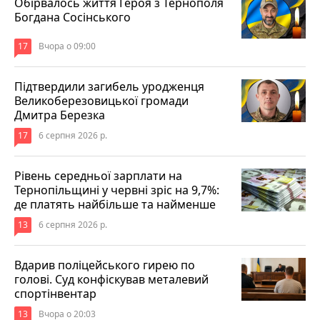
Обірвалось життя Героя з Тернополя
Богдана Сосінського
17
Вчора о 09:00
Підтвердили загибель уродженця
Великоберезовицької громади
Дмитра Березка
17
6 серпня 2026 р.
Рівень середньої зарплати на
Тернопільщині у червні зріс на 9,7%:
де платять найбільше та найменше
13
6 серпня 2026 р.
Вдарив поліцейського гирею по
голові. Суд конфіскував металевий
спортінвентар
13
Вчора о 20:03