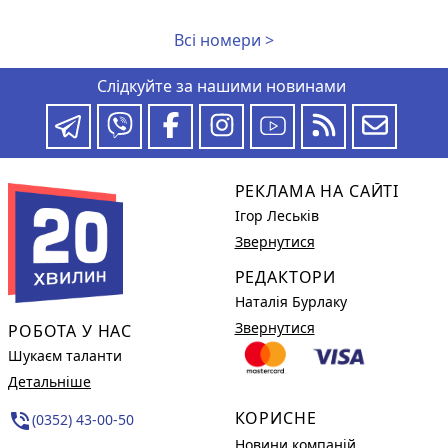
Всі номери >
Слідкуйте за нашими новинами
РЕКЛАМА НА САЙТІ
Ігор Леськів
Звернутися
РЕДАКТОРИ
Наталія Бурлаку
Звернутися
РОБОТА У НАС
Шукаєм таланти
Детальніше
КОРИСНЕ
phone_in_talk
(0352) 43-00-50
Новини компаній