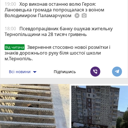
19:00
Хор виконав останню волю Героя:
Лановецька громада попрощалася з воїном
Володимиром Паламарчуком
play_circle_filled
photo_camera
18:00
Псевдопрацівник банку ошукав жительку
Тернопільщини на 28 тисяч гривень
Звернення стосовно нової розмітки і
Від читача
знаків дорожнього руху біля шостої школи
м.Тернопіль.
Всі новини
Підпишись