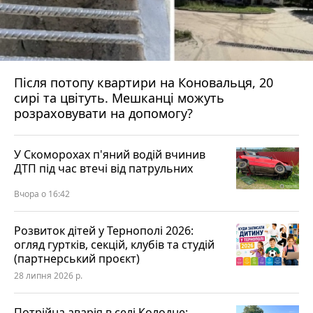
Після потопу квартири на Коновальця, 20
сирі та цвітуть. Мешканці можуть
розраховувати на допомогу?
У Скоморохах п'яний водій вчинив
ДТП під час втечі від патрульних
Вчора о 16:42
Розвиток дітей у Тернополі 2026:
огляд гуртків, секцій, клубів та студій
(партнерський проєкт)
28 липня 2026 р.
Потрійна аварія в селі Колодне: