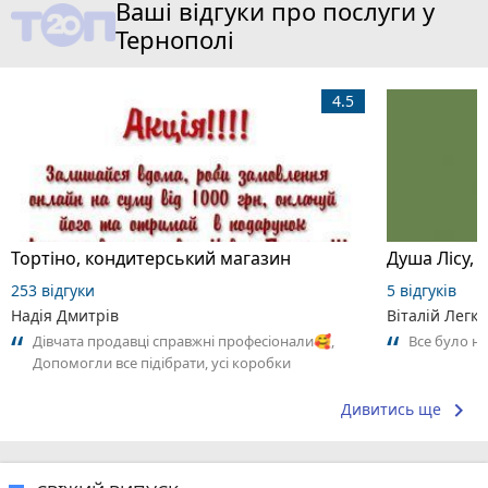
Ваші відгуки про послуги у
Тернополі
4.5
Тортіно, кондитерський магазин
Душа Лісу, 
253 відгуки
5 відгуків
Надія Дмитрів
Віталій Легк
Дівчата продавці справжні професіонали🥰,
Все було н
Допомогли все підібрати, усі коробки
перемотати плівкою, (їх було дуже багато).🥴
keyboard_arrow_right
Дивитись ще