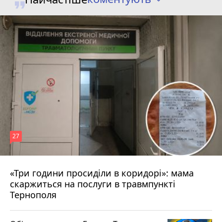
27
«Три години просиділи в коридорі»: мама
Вчора о 13:05
скаржиться на послуги в травмпункті
Тернополя