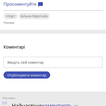
Прокоментуйте
chat_bubble
спорт
вільна боротьба
Коментарі
Опублікувати коментар
коментують
Найчастіше