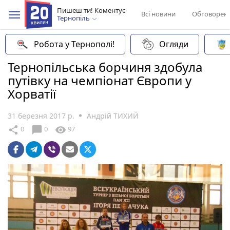
Пишеш ти! Коментує
Всі новини
Обговорен
Тернопіль
Робота у Тернополі!
Огляди
Тернопільська борчиня здобула
путівку на чемпіонат Європи у
Хорватії
31 березня 2017 р.
Андрій ТИХИЙ
chat_bubble
share
visibility
0
0
97