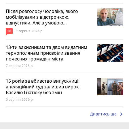
Після розголосу чоловіка, якого
мобілізували з відстрочкою,
відпустили. Але з умовою…
16
3 серпня 2026 р.
13-ти захисникам та двом видатним
тернополянам присвоїли звання
почесних громадян міста
7 серпня 2026 р.
15 років за вбивство випускниці:
апеляційний суд залишив вирок
Василю Гнатюку без змін
5 серпня 2026 р.
keyboard_arrow_right
Дивитись ще