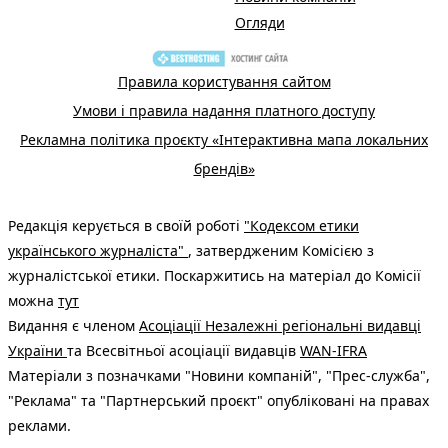
Огляди
Правила користування сайтом
Умови і правила надання платного доступу
Рекламна політика проєкту «Інтерактивна мапа локальних
брендів»
Редакція керується в своїй роботі
"Кодексом етики
українського журналіста"
, затвердженим Комісією з
журналістської етики. Поскаржитись на матеріал до Комісії
можна
тут
Видання є членом
Асоціації Незалежні регіональні видавці
України
та Всесвітньої асоціації видавців
WAN-IFRA
Матеріали з позначками "Новини компаній", "Прес-служба",
"Реклама" та "Партнерський проєкт" опубліковані на правах
реклами.