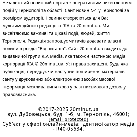
Незалежний новинний портал з оперативним висвітленням
подій у Тернополі та області. Сайт новин №1 у Тернополі за
розміром аудиторії. Новини створюються для Вас
мультимедійною редакцією RIA та 20minut.ua. Ми
висвітлюємо важливі та цікаві події, людей, життя
Тернополя. Редакція запрошує читачів додавати власні
новини в розділ "Від читачів". Сайт 20minut.ua входить до
видавничої групи RIA Media, яка також є частиною Медіа
корпорації RIA © 20minut.ua. Усі права захищені. Будь-яка
публiкацiя, передрук чи наступне поширення матеріалів
сайту у друкованих або електронних засобах масової
інформації можлива винятково у разі письмового дозволу
правовласника.
©2017-2025 20minut.ua
вул. Дубовецька, буд. 1-б, м. Тернопіль, 46001;
[email protected]
Cуб'єкт у сфері онлайн-медіа; ідентифікатор медіа
- R40-05634.