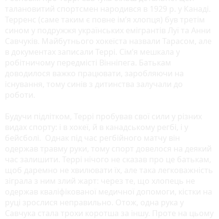
талановитий спортсмен народився в 1929 р. у Канаді.
Терренс (саме таким є повне ім’я хлопця) був третім
сином у подружжя українських емігрантів Луї та Анни
Савчуків. Майбутнього хокеїста назвали Тарасом, але
в документах записали Террі. Сім’я мешкала у
робітничому передмісті Вінніпега. Батькам
доводилося важко працювати, заробляючи на
існування, тому синів з дитинства залучали до
роботи.
Будучи підлітком, Террі пробував свої сили у різних
видах спорту: і в хокеї, й в канадському регбі, і у
бейсболі. Однак під час регбійного матчу він
одержав травму руки, тому спорт довелося на деякий
час залишити. Террі нічого не сказав про це батькам,
щоб даремно не хвилювати їх, але така легковажність
зіграла з ним злий жарт: через те, що хлопець не
одержав кваліфікованої медичної допомоги, кістки на
руці зрослися неправильно. Отож, одна рука у
Савчука стала трохи коротша за іншу. Проте на цьому