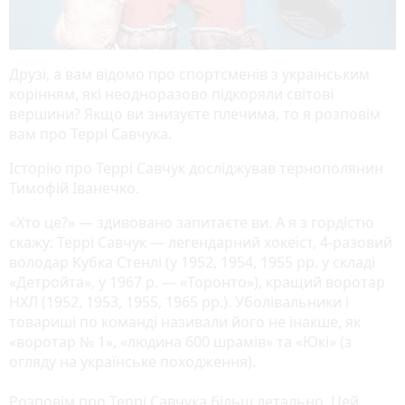
Друзі, а вам відомо про спортсменів з українським
корінням, які неодноразово підкоряли світові
вершини? Якщо ви знизуєте плечима, то я розповім
вам про Террі Савчука.
Історію про Террі Савчук досліджував тернополянин
Тимофій Іванечко.
«Хто це?» — здивовано запитаєте ви. А я з гордістю
скажу: Террі Савчук — легендарний хокеїст, 4-разовий
володар Кубка Стенлі (у 1952, 1954, 1955 рр. у складі
«Детройта», у 1967 р. — «Торонто»), кращий воротар
НХЛ (1952, 1953, 1955, 1965 рр.). Уболівальники і
товариші по команді називали його не інакше, як
«воротар № 1», «людина 600 шрамів» та «Юкі» (з
огляду на українське походження).
Розповім про Террі Савчука більш детально. Цей