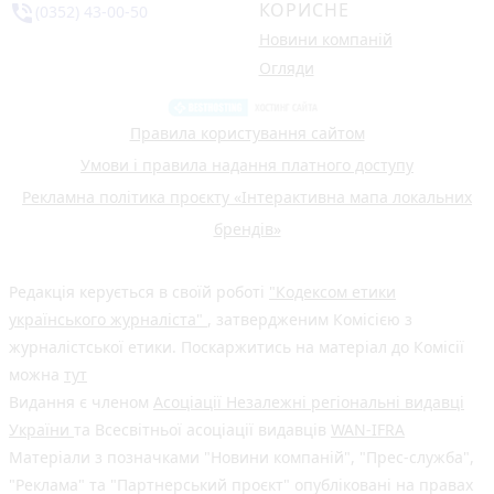
КОРИСНЕ
phone_in_talk
(0352) 43-00-50
Новини компаній
Огляди
Правила користування сайтом
Умови і правила надання платного доступу
Рекламна політика проєкту «Інтерактивна мапа локальних
брендів»
Редакція керується в своїй роботі
"Кодексом етики
українського журналіста"
, затвердженим Комісією з
журналістської етики. Поскаржитись на матеріал до Комісії
можна
тут
Видання є членом
Асоціації Незалежні регіональні видавці
України
та Всесвітньої асоціації видавців
WAN-IFRA
Матеріали з позначками "Новини компаній", "Прес-служба",
"Реклама" та "Партнерський проєкт" опубліковані на правах