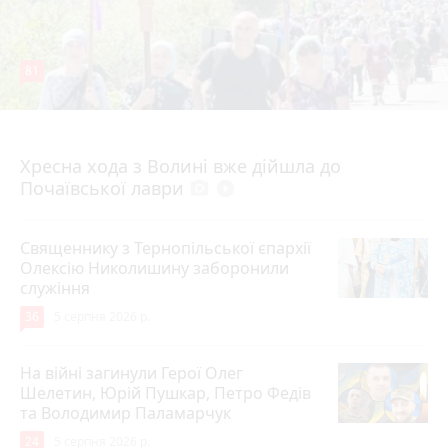
81
4 серпня 2026 р.
Хресна хода з Волині вже дійшла до
Почаївської лаври
photo_camera
play_circle_filled
Священнику з Тернопільської єпархії
Олексію Николишину заборонили
служіння
36
5 серпня 2026 р.
На війні загинули Герої Олег
Шелетин, Юрій Пушкар, Петро Федів
та Володимир Паламарчук
24
5 серпня 2026 р.