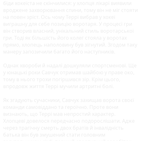
біди хокеїста не скінчилися: у хлопця лікарі виявили
вроджене захворювання спини, тому він не міг стояти
на повен зріст. Ось чому Террі вибрав у хокеї
виграшну для себе позицію воротаря. У процесі гри
він створив власний, унікальний стиль воротарської
гри. Тоді як більшість його колег стояла у воротах
прямо, хлопець наполовину був зігнутий. Згодом таку
манеру запозичили багато його наступників.
Однак хвороби й надалі дошкуляли спортсменові. Ще
у юнацькі роки Савчук отримав шайбою у праве око,
тому в нього трохи погіршився зір. Крім цього,
впродовж життя Террі мучили артритні болі.
Як згадують сучасники, Савчук захищав ворота своєї
команди самовіддано та героїчно. Проте вони
визнають, що Террі мав непростий характер.
Хлопцеві довелося передчасно подорослішати. Адже
через трагічну смерть двох братів й інвалідність
батька він був змушений стати головним