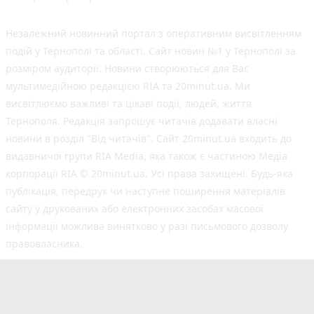
Незалежний новинний портал з оперативним висвітленням
подій у Тернополі та області. Сайт новин №1 у Тернополі за
розміром аудиторії. Новини створюються для Вас
мультимедійною редакцією RIA та 20minut.ua. Ми
висвітлюємо важливі та цікаві події, людей, життя
Тернополя. Редакція запрошує читачів додавати власні
новини в розділ "Від читачів". Сайт 20minut.ua входить до
видавничої групи RIA Media, яка також є частиною Медіа
корпорації RIA © 20minut.ua. Усі права захищені. Будь-яка
публiкацiя, передрук чи наступне поширення матеріалів
сайту у друкованих або електронних засобах масової
інформації можлива винятково у разі письмового дозволу
правовласника.
©2017-2025 20minut.ua
вул. Дубовецька, буд. 1-б, м. Тернопіль, 46001;
[email protected]
Cуб'єкт у сфері онлайн-медіа; ідентифікатор медіа