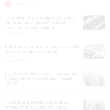
12
3 серпня 2026 р.
13-ти захисникам та двом видатним
тернополянам присвоїли звання
почесних громадян міста
7 годин тому
Робота в Тернополі: актуальні вакансії
тижня (оновлено 5 серпня)
5 серпня 2026 р.
Як у Тернополі освячують кошики на
Спаса: репортаж з місцевих храмів
photo_camera
play_circle_filled
Вчора о 09:30
15 років за вбивство випускниці:
апеляційний суд залишив вирок