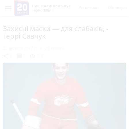
Пишеш ти! Коментує
Всі новини
Обговорен
Тернопіль
Захисні маски — для слабаків, -
Террі Савчук
22 лютого 2017 р.
20 хвилин
chat_bubble
share
visibility
0
0
214