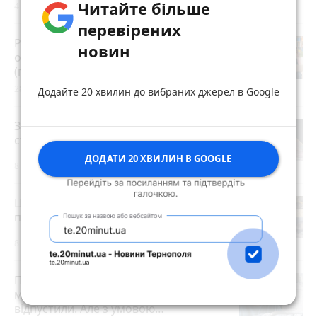
Читайте більше
4 серпня 2026 р.
перевірених
Розвиток дітей у Тернополі 2026:
новин
огляд гуртків, секцій, клубів та студій
(партнерський проєкт)
28 липня 2026 р.
Додайте 20 хвилин до вибраних джерел в Google
Зарплати вчителів та студентські
стипендії підвищать з 1 вересня
ДОДАТИ 20 ХВИЛИН В GOOGLE
8 годин тому
Центр Теребовлі розрили: бруківку
прибрали, буде нове покриття
8 годин тому
Після розголосу чоловіка, якого
мобілізували з відстрочкою,
відпустили. Але з умовою…