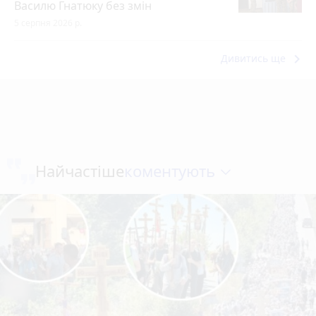
Василю Гнатюку без змін
5 серпня 2026 р.
keyboard_arrow_right
Дивитись ще
коментують
Найчастіше