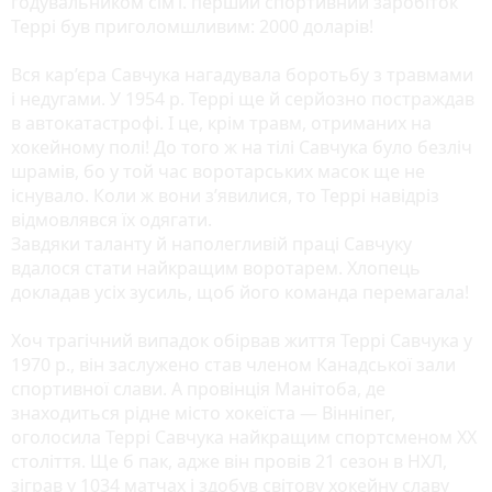
годувальником сім’ї. перший спортивний заробіток
Террі був приголомшливим: 2000 доларів!
Вся кар’єра Савчука нагадувала боротьбу з травмами
і недугами. У 1954 р. Террі ще й серйозно постраждав
в автокатастрофі. І це, крім травм, отриманих на
хокейному полі! До того ж на тілі Савчука було безліч
шрамів, бо у той час воротарських масок ще не
існувало. Коли ж вони з’явилися, то Террі навідріз
відмовлявся їх одягати.
Завдяки таланту й наполегливій праці Савчуку
вдалося стати найкращим воротарем. Хлопець
докладав усіх зусиль, щоб його команда перемагала!
Хоч трагічний випадок обірвав життя Террі Савчука у
1970 р., він заслужено став членом Канадської зали
спортивної слави. А провінція Манітоба, де
знаходиться рідне місто хокеїста — Вінніпег,
оголосила Террі Савчука найкращим спортсменом ХХ
століття. Ще б пак, адже він провів 21 сезон в НХЛ,
зіграв у 1034 матчах і здобув світову хокейну славу