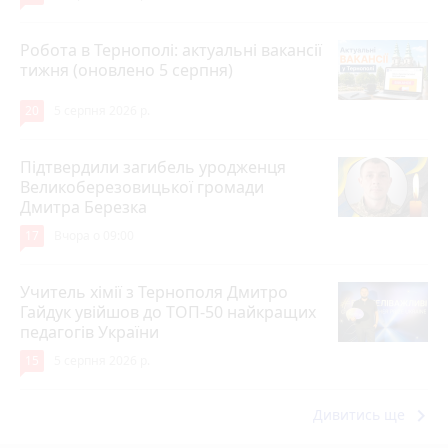
Робота в Тернополі: актуальні вакансії
тижня (оновлено 5 серпня)
20
5 серпня 2026 р.
Підтвердили загибель уродженця
Великоберезовицької громади
Дмитра Березка
17
Вчора о 09:00
Учитель хімії з Тернополя Дмитро
Гайдук увійшов до ТОП-50 найкращих
педагогів України
15
5 серпня 2026 р.
keyboard_arrow_right
Дивитись ще