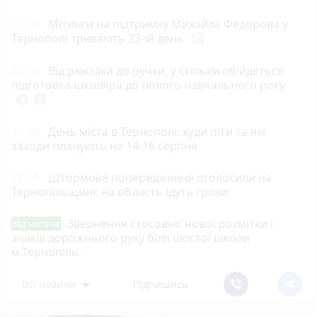
21:00
Мітинги на підтримку Михайла Федорова у
Тернополі тривають 23-ій день
photo_camera
20:00
Від рюкзака до ручки: у скільки обійдеться
підготовка школяра до нового навчального року
play_circle_filled
photo_camera
19:00
День міста в Тернополі: куди піти та які
заходи планують на 14-16 серпня
18:01
Штормове попередження оголосили на
Тернопільщині: на область ідуть грози
Звернення стосовно нової розмітки і
Від читача
знаків дорожнього руху біля шостої школи
м.Тернопіль.
Всі новини
Підпишись