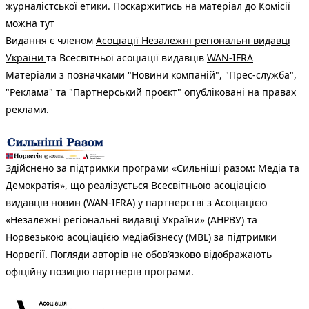
журналістської етики. Поскаржитись на матеріал до Комісії
можна
тут
Видання є членом
Асоціації Незалежні регіональні видавці
України
та Всесвітньої асоціації видавців
WAN-IFRA
Матеріали з позначками "Новини компаній", "Прес-служба",
"Реклама" та "Партнерський проєкт" опубліковані на правах
реклами.
Здійснено за підтримки програми «Сильніші разом: Медіа та
Демократія», що реалізується Всесвітньою асоціацією
видавців новин (WAN-IFRA) у партнерстві з Асоціацією
«Незалежні регіональні видавці України» (АНРВУ) та
Норвезькою асоціацією медіабізнесу (MBL) за підтримки
Норвегії. Погляди авторів не обов’язково відображають
офіційну позицію партнерів програми.