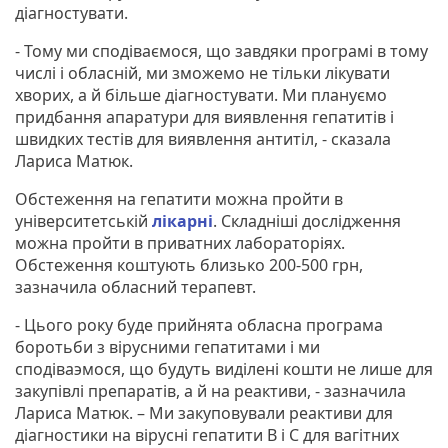
діагностувати.
- Тому ми сподіваємося, що завдяки програмі в тому
числі і обласній, ми зможемо не тільки лікувати
хворих, а й більше діагностувати. Ми плануємо
придбання апаратури для виявлення гепатитів і
швидких тестів для виявлення антитіл, - сказала
Лариса Матюк.
Обстеження на гепатити можна пройти в
університетській
лікарні
. Складніші дослідження
можна пройти в приватних лабораторіях.
Обстеження коштують близько 200-500 грн,
зазначила обласний терапевт.
- Цього року буде прийнята обласна програма
боротьби з вірусними гепатитами і ми
сподіваэмося, що будуть виділені кошти не лише для
закупівлі препаратів, а й на реактиви, - зазначила
Лариса Матюк. – Ми закуповували реактиви для
діагностики на вірусні гепатити В і С для вагітних