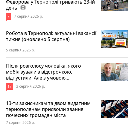
Федорова у Тернополі тривають 23-ій
день
photo_camera
7
7 серпня 2026 р.
Робота в Тернополі: актуальні вакансії
тижня (оновлено 5 серпня)
5 серпня 2026 р.
Після розголосу чоловіка, якого
мобілізували з відстрочкою,
відпустили. Але з умовою…
17
3 серпня 2026 р.
13-ти захисникам та двом видатним
тернополянам присвоїли звання
почесних громадян міста
7 серпня 2026 р.