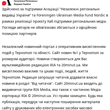
Здійснено за підтримки Асоціації “Незалежні регіональні
видавці України” та Foreningen Ukrainian Media Fund Nordic в
рамках реалізації проєкту Хаб підтримки регіональних медіа.
Погляди авторів не обов'язково збігаються з офіційною
позицією партнерів
Незалежний новинний портал з оперативним висвітленням
подій у Тернополі та області. Сайт новин №1 у Тернополі за
розміром аудиторії. Новини створюються для Вас
мультимедійною редакцією RIA та 20minut.ua. Ми
висвітлюємо важливі та цікаві події, людей, життя
Тернополя. Редакція запрошує читачів додавати власні
новини в розділ "Від читачів". Сайт 20minut.ua входить до
видавничої групи RIA Media, яка також є частиною Медіа
корпорації RIA © 20minut.ua. Усі права захищені. Будь-яка
публiкацiя, передрук чи наступне поширення матеріалів
сайту у друкованих або електронних засобах масової