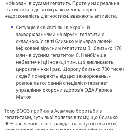
інфіковані вірусами гепатиту. Проте у нас реальна
статистика в десятки разів менша через
недосконалість діагностики, вважають активісти.
Ситуація як в світі як і в Україні із
захворюваннями на вірусні гепатити є
складною. У світі близько мільярда людей
інфіковані вірусним гепатитом В і близько 170
млн - вірусним гепатитом С. Найбільше
небезпечні ці інфекції тим, що викликають
цироз печінки і рак. Щороку близько 700 тисяч
людей помирають від цих захворювань, -
розповіла головний спеціаліст-терапевт
управління охорони здоров’я ОДА Лариса
Матюк.
Тому ВООЗ прийняла Асамлею боротьби з
гепатитами, суть якої полягає в тому, що близько
90% населення, яке страждає на вірусні гепатити,
можна пролікувати сучасними противірусними