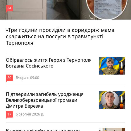
34
«Три години просиділи в коридорі»: мама
Вчора о 13:05
скаржиться на послуги в травмпункті
Тернополя
Обірвалось життя Героя з Тернополя
Богдана Сосінського
20
Вчора о 09:00
Підтвердили загибель уродженця
Великоберезовицької громади
Дмитра Березка
17
6 серпня 2026 р.
Вдарив поліцейського гирею по