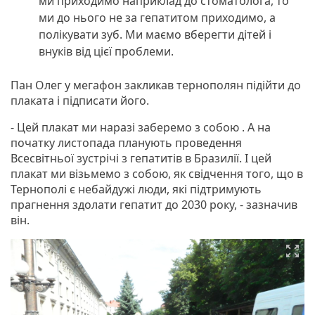
ми приходимо наприклад до стоматолога, то
ми до нього не за гепатитом приходимо, а
полікувати зуб. Ми маємо вберегти дітей і
внуків від цієї проблеми.
Пан Олег у мегафон закликав тернополян підійти до
плаката і підписати його.
- Цей плакат ми наразі заберемо з собою . А на
початку листопада планують проведення
Всесвітньої зустрічі з гепатитів в Бразилії. І цей
плакат ми візьмемо з собою, як свідчення того, що в
Тернополі є небайдужі люди, які підтримують
прагнення здолати гепатит до 2030 року, - зазначив
він.
