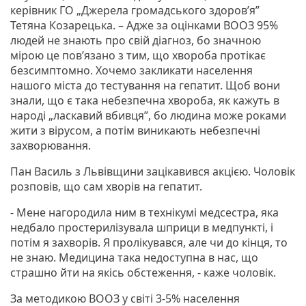
керівник ГО „Джерела громадського здоров’я”
Тетяна Козарецька. – Адже за оцінками ВООЗ 95%
людей не знають про свій діагноз, бо значною
мірою це пов’язано з тим, що хвороба протікає
безсимптомно. Хочемо закликати населення
нашого міста до тестування на гепатит. Щоб вони
знали, що є така небезпечна хвороба, як кажуть в
народі „ласкавий вбивця”, бо людина може роками
жити з вірусом, а потім виникають небезпечні
захворювання.
Пан Василь з Львівщини зацікавився акцією. Чоловік
розповів, що сам хворів на гепатит.
- Мене нагородила ним в технікумі медсестра, яка
недбало простерилізувала шприци в медпункті, і
потім я захворів. Я пролікувався, але чи до кінця, то
не знаю. Медицина така недоступна в нас, що
страшно йти на якісь обстеження, - каже чоловік.
За методикою ВООЗ у світі 3-5% населення