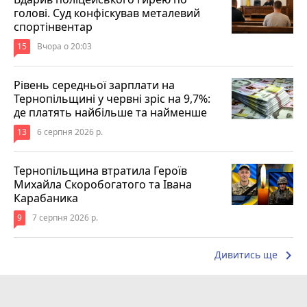
голові. Суд конфіскував металевий
спортінвентар
15
Вчора о 20:03
Рівень середньої зарплати на
Тернопільщині у червні зріс на 9,7%:
де платять найбільше та найменше
13
6 серпня 2026 р.
Тернопільщина втратила Героїв
Михайла Скоробогатого та Івана
Карабаника
9
7 серпня 2026 р.
keyboard_arrow_right
Дивитись ще