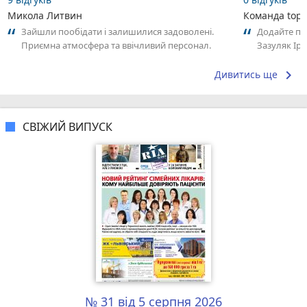
Микола Литвин
Команда top2
Зайшли пообідати і залишилися задоволені.
Додайте пе
Приємна атмосфера та ввічливий персонал.
Зазуляк Іри
Замовлення принесли швидко. Страви були...
досвідом – 
keyboard_arrow_right
Дивитись ще
СВІЖИЙ ВИПУСК
№ 31 від 5 серпня 2026