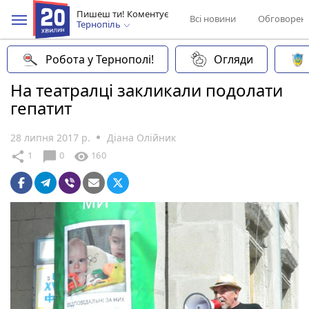
Пишеш ти! Коментує
Всі новини
Обговорен
Тернопіль
Робота у Тернополі!
Огляди
На театралці закликали подолати
гепатит
28 липня 2017 р.
Діана Олійник
chat_bubble
share
visibility
1
0
160