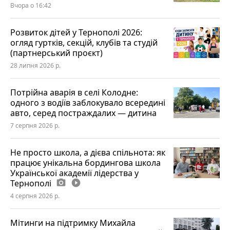
Вчора о 16:42
Розвиток дітей у Тернополі 2026:
огляд гуртків, секцій, клубів та студій
(партнерський проєкт)
28 липня 2026 р.
Потрійна аварія в селі Колодне:
одного з водіїв заблокувало всередині
авто, серед постраждалих — дитина
7 серпня 2026 р.
Не просто школа, а дієва спільнота: як
працює унікальна бордингова школа
Української академії лідерства у
Тернополі
photo_camera
play_circle_filled
4 серпня 2026 р.
Мітинги на підтримку Михайла