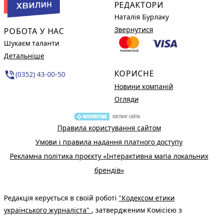
РЕДАКТОРИ
Наталія Бурлаку
Звернутися
РОБОТА У НАС
Шукаєм таланти
Детальніше
КОРИСНЕ
phone_in_talk
(0352) 43-00-50
Новини компаній
Огляди
Правила користування сайтом
Умови і правила надання платного доступу
Рекламна політика проєкту «Інтерактивна мапа локальних
брендів»
Редакція керується в своїй роботі
"Кодексом етики
українського журналіста"
, затвердженим Комісією з