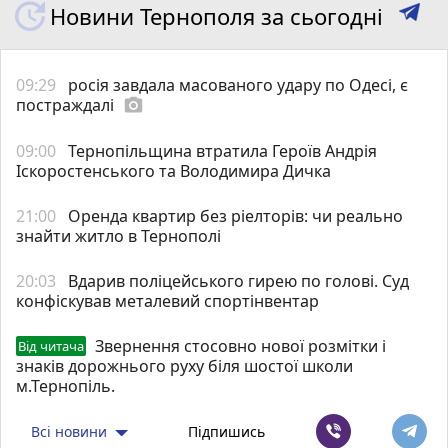
Новини Тернополя за сьогодні
09:29
росія завдала масованого удару по Одесі, є
постраждалі
photo_camera
09:00
Тернопільщина втратила Героїв Андрія
Іскоростенського та Володимира Дичка
21:00
Оренда квартир без ріелторів: чи реально
знайти житло в Тернополі
20:03
Вдарив поліцейського гирею по голові. Суд
конфіскував металевий спортінвентар
Звернення стосовно нової розмітки і
Від читача
знаків дорожнього руху біля шостої школи
м.Тернопіль.
Всі новини
Підпишись