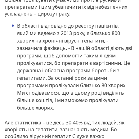
препаратами і цим убезпечити їх від небезпечних
ускладнень – цирозу і раку.
В області відповідно до реєстру пацієнтів,
який ми ведемо з 2013 року, є близько 800
хворих на хронічні вірусні гепатити, -
зазначила фахівець. - В нашій області діють дві
програми, щоб допомогти таким людям
пролікуватися, бо препарати є вартісними. Це
державна і обласна програми боротьби з
гепатитами. За останні роки за цими
програмами пролікували близько 80 хворих.
Ми сподіваємося, що в цьому році виділять
більше коштів, і ми зможемо пролікувати
більше хворих.
Але статистика – це десь 30-40% від тих людей, які
хворіють на гепатити, зазначають медики. Бо
особливо вірусний гепатит С дуже важко