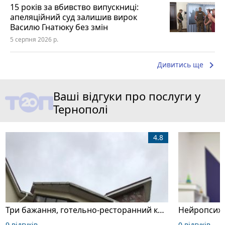
15 років за вбивство випускниці:
апеляційний суд залишив вирок
Василю Гнатюку без змін
5 серпня 2026 р.
keyboard_arrow_right
Дивитись ще
Ваші відгуки про послуги у
Тернополі
4.8
Три бажання, готельно-ресторанний комплекс
Нейропсихо
9 відгуків
0 відгуків