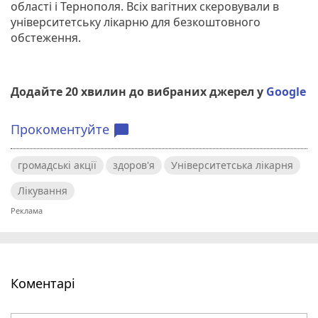
області і Тернополя. Всіх вагітних скеровували в
університетську лікарню для безкоштовного
обстеження.
Додайте 20 хвилин до вибраних джерел у
Google
Прокоментуйте
chat_bubble
громадські акції
здоров'я
Університетська лікарня
Лікування
Коментарі