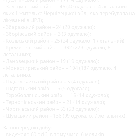
- Заліщицький район – 46 (40 одужало, 4 летальних, з
яких 1 жителька Чернівецької обл., яка перебувала на
лікуванні в ЦРЛ);
- Збаразький район – 24 (20 одужало);
- Зборівський район – 3 (3 одужало);
- Козівський район – 25 (24 одужало, 1 летальний);
- Кременецький район – 392 (223 одужало, 8
летальних);
- Лановецький район – 19 (19 одужало);
- Монастириський район – 194 (187 одужало, 4
летальних);
- Підволочиський район – 5 (4 одужало);
- Підгаєцький район – 5 (5 одужало);
- Теребовлянський район – 15 (14 одужало);
- Тернопільський район – 21 (14 одужало);
- Чортківський район – 53 (53 одужало);
- Шумський район – 138 (99 одужало, 7 летальних).
За попередню добу:
- видужало 60 осіб, в тому числі 6 медиків