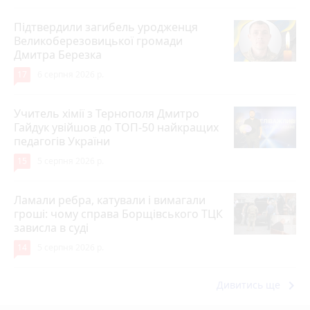
Підтвердили загибель уродженця
Великоберезовицької громади
Дмитра Березка
17
6 серпня 2026 р.
Учитель хімії з Тернополя Дмитро
Гайдук увійшов до ТОП-50 найкращих
педагогів України
15
5 серпня 2026 р.
Ламали ребра, катували і вимагали
гроші: чому справа Борщівського ТЦК
зависла в суді
14
5 серпня 2026 р.
keyboard_arrow_right
Дивитись ще