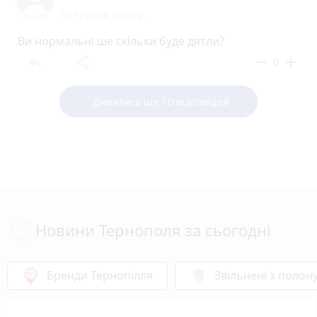
29 травня 2020 р.
Ви нормальні ше скільки буде дятли?
reply
share
remove
add
0
Дивитись ще 10 відповідей
Новини Тернополя за сьогодні
Бренди Тернопілля
Звільнені з полон