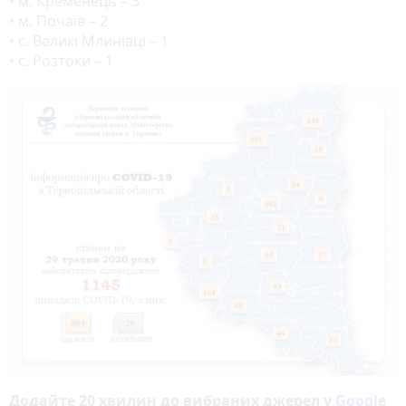
• м. Кременець – 3
• м. Почаїв – 2
• с. Великі Млинівці – 1
• с. Розтоки – 1
Додайте 20 хвилин до вибраних джерел у
Google