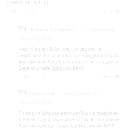
ПОВЕРТАЄТЬСЯ")))
reply
share
remove
add
0
Виктория Шподарунок
Vasyl Smoliak
reply
31 травня 2020 р.
Vasyl Smoliak Я бачила цих хворих,і їх
симптоми..Вони реальні,не придумані.Щось
доводити не буду.Кожен має право на думку.
Бережіть себе!Здоров'я Вам!
reply
share
remove
add
0
Vasyl Smoliak
Vasyl Smoliak
reply
31 травня 2020 р.
Виктория Шподарунок ще більше прикріше
бачити людей, яким можна так легко навіяти
будь-яку єрунду за правду. По словам МОЗ