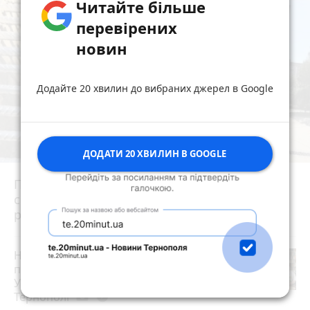
Читайте більше
перевірених
новин
Додайте 20 хвилин до вибраних джерел в Google
ДОДАТИ 20 ХВИЛИН В GOOGLE
Після потопу квартири на Коновальця, 20
сирі та цвітуть. Мешканці можуть
розраховувати на допомогу?
Не просто школа, а дієва спільнота: як
працює унікальна бордингова школа
Української академії лідерства у
Тернополі
photo_camera
play_circle_filled