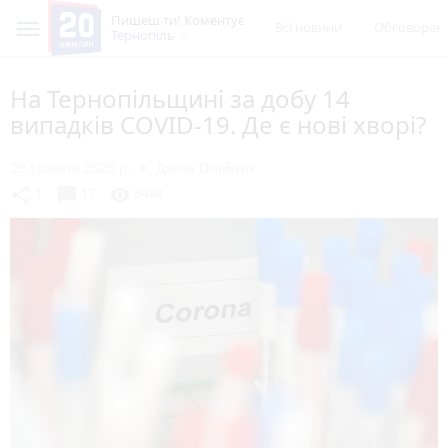
Пишеш ти! Коментує
Всі новини
Обговорен
Тернопіль
На Тернопільщині за добу 14
випадків COVID-19. Де є нові хворі?
29 травня 2020 р.
Діана Олійник
chat_bubble
share
visibility
1
17
8484