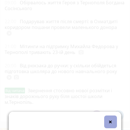
09:00
Обірвалось життя Героя з Тернополя Богдана
Сосінського
22:00
Подарував життя після смерті: в Охматдиті
коридором пошани провели маленького донора
play_circle_filled
21:00
Мітинги на підтримку Михайла Федорова у
Тернополі тривають 23-ій день
photo_camera
20:00
Від рюкзака до ручки: у скільки обійдеться
підготовка школяра до нового навчального року
play_circle_filled
photo_camera
Звернення стосовно нової розмітки і
Від читача
знаків дорожнього руху біля шостої школи
м.Тернопіль.
Всі новини
Підпишись
×