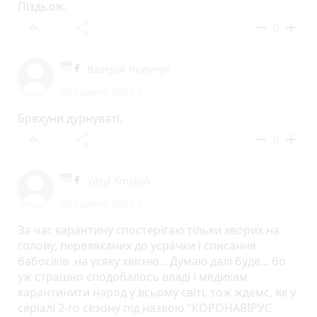
Піздьож.
reply
share
remove
add
0
Валерій Якимчук
30 травня 2020 р.
Брехуни дурнуваті.
reply
share
remove
add
0
Vasyl Smoliak
29 травня 2020 р.
За час карантину спостерігаю тільки хворих на
голову, переляканих до усрачки і списання
бабосіків на усяку хвігню... Думаю далі буде... бо
уж страшно сподобалось владі і медикам
карантинити народ у всьому світі, тож ждемс, як у
серіалі 2-го сезону під назвою "КОРОНАВІРУС