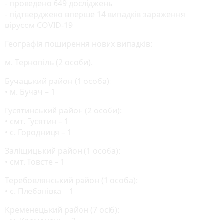
- проведено 649 досліджень
- підтверджено вперше 14 випадків зараження
вірусом COVID-19
Географія поширення нових випадків:
м. Тернопіль (2 особи).
Бучацький район (1 особа):
• м. Бучач – 1
Гусятинський район (2 особи):
• смт. Гусятин – 1
• с. Городниця – 1
Заліщицький район (1 особа):
• смт. Товсте – 1
Теребовлянський район (1 особа):
• с. Плебанівка – 1
Кременецький район (7 осіб):