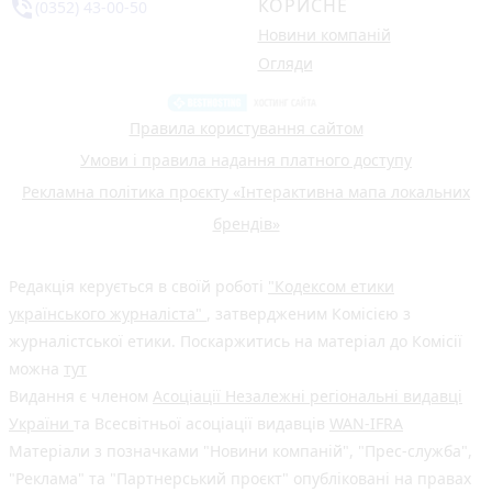
КОРИСНЕ
phone_in_talk
(0352) 43-00-50
Новини компаній
Огляди
Правила користування сайтом
Умови і правила надання платного доступу
Рекламна політика проєкту «Інтерактивна мапа локальних
брендів»
Редакція керується в своїй роботі
"Кодексом етики
українського журналіста"
, затвердженим Комісією з
журналістської етики. Поскаржитись на матеріал до Комісії
можна
тут
Видання є членом
Асоціації Незалежні регіональні видавці
України
та Всесвітньої асоціації видавців
WAN-IFRA
Матеріали з позначками "Новини компаній", "Прес-служба",
"Реклама" та "Партнерський проєкт" опубліковані на правах