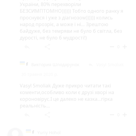
України, 80% перехворіли
БЕЗСИМПТОМНО)))))) Тобто одного ранку я
проснувся і уже з діагнозом)))))) колись
народ прозріє, а може і ні... Зрештою
байдуже, без темряви не було б світла, без
дурості, не було б мудрості!)
reply
share
remove
add
0
Виктория Шподарунок
Vasyl Smoliak
reply
30 травня 2020 р.
Vasyl Smoliak Дуже прикро читати такі
коменти,особливо коли є друзі хворі на
короновірус.І це далеко не казка...гірка
реальність...
reply
share
remove
add
0
Yuriy Hohol