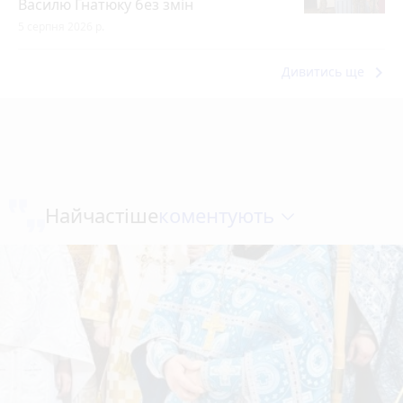
Василю Гнатюку без змін
5 серпня 2026 р.
keyboard_arrow_right
Дивитись ще
коментують
Найчастіше