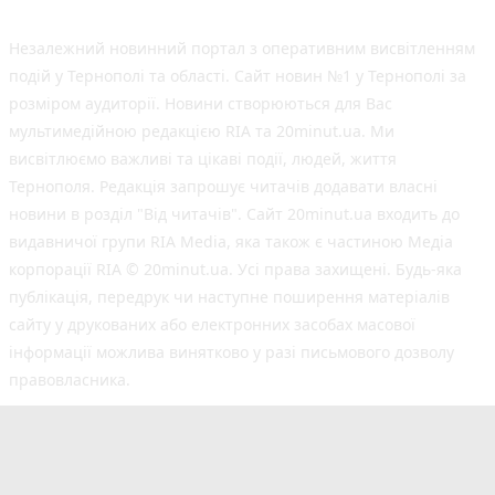
Незалежний новинний портал з оперативним висвітленням
подій у Тернополі та області. Сайт новин №1 у Тернополі за
розміром аудиторії. Новини створюються для Вас
мультимедійною редакцією RIA та 20minut.ua. Ми
висвітлюємо важливі та цікаві події, людей, життя
Тернополя. Редакція запрошує читачів додавати власні
новини в розділ "Від читачів". Сайт 20minut.ua входить до
видавничої групи RIA Media, яка також є частиною Медіа
корпорації RIA © 20minut.ua. Усі права захищені. Будь-яка
публiкацiя, передрук чи наступне поширення матеріалів
сайту у друкованих або електронних засобах масової
інформації можлива винятково у разі письмового дозволу
правовласника.
©2017-2025 20minut.ua
вул. Дубовецька, буд. 1-б, м. Тернопіль, 46001;
[email protected]
Cуб'єкт у сфері онлайн-медіа; ідентифікатор медіа