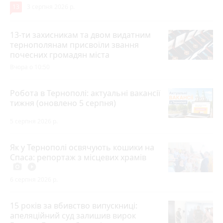
13
3 серпня 2026 р.
13-ти захисникам та двом видатним
тернополянам присвоїли звання
почесних громадян міста
Вчора о 10:50
Робота в Тернополі: актуальні вакансії
тижня (оновлено 5 серпня)
5 серпня 2026 р.
Як у Тернополі освячують кошики на
Спаса: репортаж з місцевих храмів
photo_camera
play_circle_filled
6 серпня 2026 р.
15 років за вбивство випускниці:
апеляційний суд залишив вирок