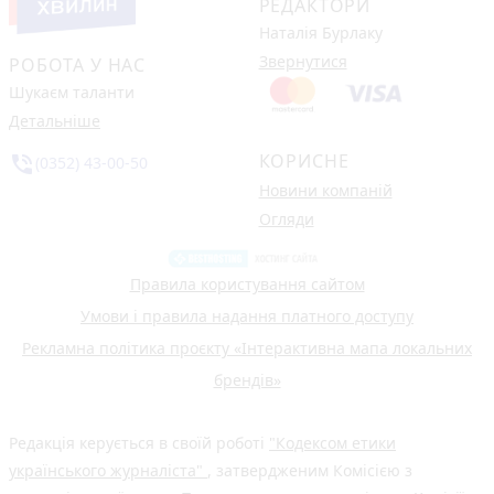
РЕДАКТОРИ
Наталія Бурлаку
Звернутися
РОБОТА У НАС
Шукаєм таланти
Детальніше
КОРИСНЕ
phone_in_talk
(0352) 43-00-50
Новини компаній
Огляди
Правила користування сайтом
Умови і правила надання платного доступу
Рекламна політика проєкту «Інтерактивна мапа локальних
брендів»
Редакція керується в своїй роботі
"Кодексом етики
українського журналіста"
, затвердженим Комісією з