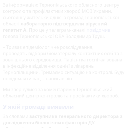
За інформацією Тернопільського обласного центру
контролю та профілактики хвороб МОЗ України,
сьогодні у жительки однієї з громад Тернопільської
області
лабораторно підтвердили вірусний
гепатит А.
Про це у телеграм-каналі
повідомив
голова Тернопільської ОВА Володимир Труш.
– Триває епідеміологічне розслідування,
проводять відбори біоматеріалу контактних осіб та з
зовнішнього середовища. Пацієнтка госпіталізована
в інфекційне відділення однієї з лікарень
Тернопільщини. Тримаємо ситуацію на контролі. Буду
повідомляти вас, – написав він.
Ми звернулися за коментарем у Тернопільський
обласний центр контролю та профілактики хвороб.
У якій громаді виявили
За словами
заступника генерального директора з
дослідження біологічних факторів ДУ