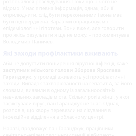
розпочалося розслідування. Поки що нічого не
відомо. У нас є певна інформація, однак, аби її
оприлюднити, слід бути переконаними і вона має
бути підтверджена. Зараз ми опрацьовуємо
епідеміологічні гіпотези. Вони вже є, але говорити
про якісь результати я ще не можу, – прокоментував
Володимир Паничев.
Які заходи профілактики вживають
Аби не допустити поширення вірусної інфекції, каже
заступник міського голови Зборова Ярослава
Гаранджук,
у громаді вживають усі профілактичні
заходи. Випадок захворюваності на гепатит А, за його
словами, виявили в одному із загальноосвітніх
навчальних закладів міста. Скільки років жінці, у якої
зафіксували вірус, пан Гаранджук не знає. Однак,
розповів, що хвору перевезли на лікування в
інфекційне відділення в обласному центрі.
Наразі, продовжує пан Гаранджук, працівники
санітарно-епідеміологічної станції відбирають