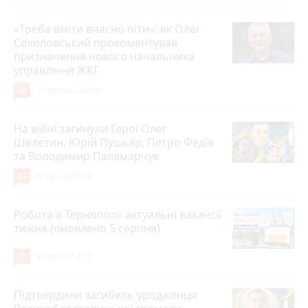
«Треба вміти вчасно піти»: як Олег
Соколовський прокоментував
призначення нового начальника
управління ЖКГ
24
3 серпня 2026 р.
На війні загинули Герої Олег
Шелетин, Юрій Пушкар, Петро Федів
та Володимир Паламарчук
23
Вчора о 09:00
Робота в Тернополі: актуальні вакансії
тижня (оновлено 5 серпня)
20
Вчора о 14:13
Підтвердили загибель уродженця