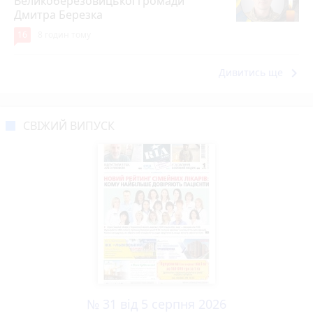
Великоберезовицької громади
Дмитра Березка
16
8 годин тому
keyboard_arrow_right
Дивитись ще
СВІЖИЙ ВИПУСК
№ 31 від 5 серпня 2026