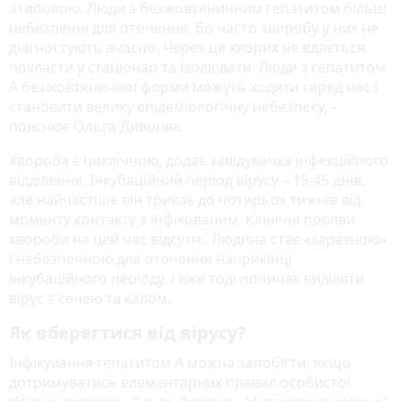
атиповою. Люди з безжовтяничним гепатитом більш
небезпечні для оточення, бо часто хворобу у них не
діагностують вчасно. Через це хворих не вдається
покласти у стаціонар та ізолювати. Люди з гепатитом
А безжовтяничної форми можуть ходити серед нас і
становити велику епідеміологічну небезпеку, –
пояснює Ольга Дивоняк.
Хвороба є циклічною, додає завідувачка інфекційного
відділення. Інкубаційний період вірусу – 15-45 днів,
але найчастіше він триває до чотирьох тижнів від
моменту контакту з інфікованим. Клінічні прояви
хвороби на цей час відсутні. Людина стає «заразною»
і небезпечною для оточення наприкінці
інкубаційного періоду, і вже тоді починає виділяти
вірус з сечею та калом.
Як вберегтися від вірусу?
Інфікування гепатитом А можна запобігти, якщо
дотримуватись елементарних правил особистої