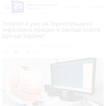
Пишеш ти! Коментує
Всі новини
Обговорен
Тернопіль
Гепатит А уже на Тернопільщині:
інфікована працює в закладі освіти.
Що ще відомо?
3 листопада 2023 р.
Юлія Іноземцева
chat_bubble
share
visibility
2
15
8615