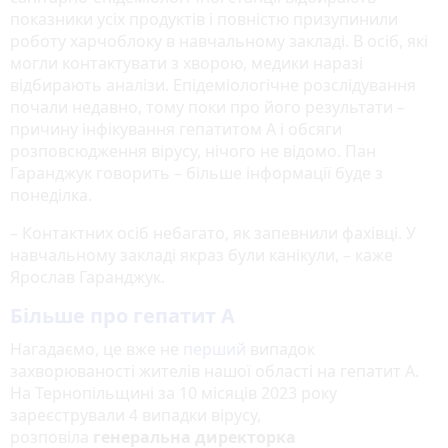
показники усіх продуктів і повністю призупинили
роботу харчоблоку в навчальному закладі. В осіб, які
могли контактувати з хворою, медики наразі
відбирають аналізи. Епідеміологічне розслідування
почали недавно, тому поки про його результати –
причину інфікування гепатитом А і обсяги
розповсюдження вірусу, нічого не відомо. Пан
Гаранджук говорить – більше інформації буде з
понеділка.
– Контактних осіб небагато, як запевнили фахівці. У
навчальному закладі якраз були канікули, – каже
Ярослав Гаранджук.
Більше про гепатит А
Нагадаємо, це вже не
перший
випадок
захворюваності жителів нашої області на гепатит А.
На Тернопільщині за 10 місяців 2023 року
зареєстрували 4 випадки вірусу,
розповіла
генеральна директорка