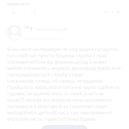
нажитися.
reply
share
remove
add
1
Галина Федорій
5 листопада 2023 р.
В нас ніхто не перевіряє як слід води!А продукти і
поготів!В нас просто бездієва служба з прав
споживачів!Коли від формальдегіду з нових
меблів отравились внуки,то держпродслужба,якій
підпорядковується служба з прав
споживачів,палець об палець не вдарила!
Прийшлось вирішувати питання через суд!Але і в
судових засіданнях ніхто із служб участі не
брав!20 місяців моі внуки не мали можливості
проживати в квартирі із-за токсичних нових
меблів!Меблі дитячі!В нас є такі чиновники,які
втратили честь і гідність!!!!Тому будемо
заражатись і хворіти!Санстанцію від цього