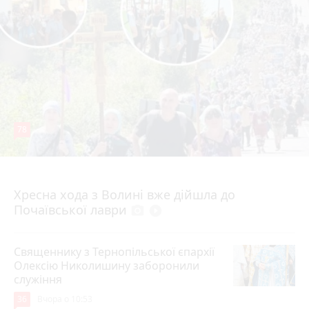
78
4 серпня 2026 р.
Хресна хода з Волині вже дійшла до
Почаївської лаври
photo_camera
play_circle_filled
Священнику з Тернопільської єпархії
Олексію Николишину заборонили
служіння
36
Вчора о 10:53