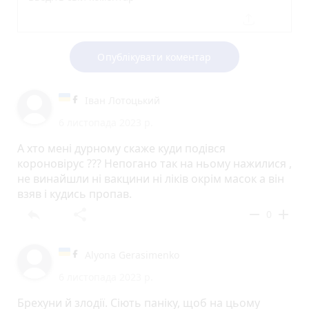
Опублікувати коментар
Іван Лотоцький
6 листопада 2023 р.
А хто мені дурному скаже куди подівся
короновірус ??? Непогано так на ньому нажилися ,
не винайшли ні вакцини ні ліків окрім масок а він
взяв і кудись пропав.
reply
share
remove
add
0
Alyona Gerasimenko
6 листопада 2023 р.
Брехуни й злодії. Сіють паніку, щоб на цьому