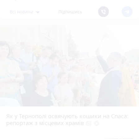
Всі новини
Підпишись
Як у Тернополі освячують кошики на Спаса:
репортаж з місцевих храмів
photo_camera
play_circle_filled