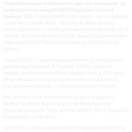
«Тернопільського обласного центру контролю та
профілактики хвороб МОЗ України» Оксана
Чайчук
. Двоє хворих виявили у червні, ще по одному
– у квітні та липні. Вірус гепатиту А зафіксували у
трьох дорослих та однієї дитини вікової категорії до 4-
х років. За словами пані Чайчук, вищезгадані випадки
зареєстрували у Тернополі і вони не пов’язані між
собою.
– Нашій області характерна циклічність поширення
даного вірусу раз на 8-10 років. Тобто, останній
підйом захворюваності реєструвався ще у 2015 році.
Отже ми зараз на початку можливого підйому та
ускладнення ситуації, – пояснила Оксана Чайчук.
Від гепатиту А не застраховані ні діти, ні дорослі.
Захворіти може кожен,
інформує
Міністерство
охорони здоров’я.
Та за даними ВООЗ, часто від нього
страждають саме діти.
Гепатит А – найпоширеніший тип вірусних гепатитів,