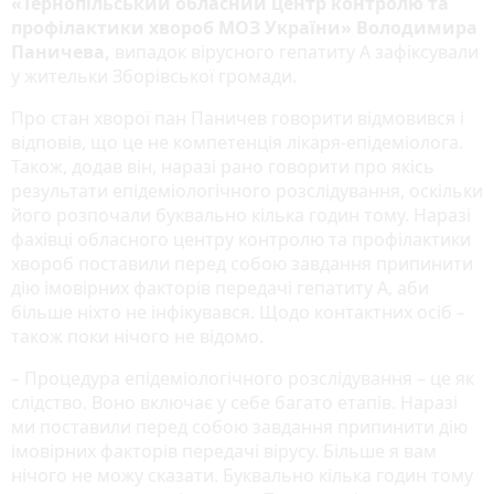
«Тернопільський обласний центр контролю та
профілактики хвороб МОЗ України» Володимира
Паничева,
випадок вірусного гепатиту А зафіксували
у жительки Зборівської громади.
Про стан хворої пан Паничев говорити відмовився і
відповів, що це не компетенція лікаря-епідеміолога.
Також, додав він, наразі рано говорити про якісь
результати епідеміологічного розслідування, оскільки
його розпочали буквально кілька годин тому. Наразі
фахівці обласного центру контролю та профілактики
хвороб поставили перед собою завдання припинити
дію імовірних факторів передачі гепатиту А, аби
більше ніхто не інфікувався. Щодо контактних осіб –
також поки нічого не відомо.
– Процедура епідеміологічного розслідування – це як
слідство. Воно включає у себе багато етапів. Наразі
ми поставили перед собою завдання припинити дію
імовірних факторів передачі вірусу. Більше я вам
нічого не можу сказати. Буквально кілька годин тому