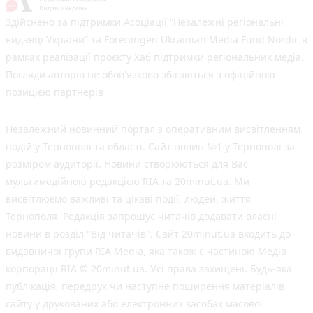
Здійснено за підтримки Асоціації “Незалежні регіональні
видавці України” та Foreningen Ukrainian Media Fund Nordic в
рамках реалізації проєкту Хаб підтримки регіональних медіа.
Погляди авторів не обов'язково збігаються з офіційною
позицією партнерів
Незалежний новинний портал з оперативним висвітленням
подій у Тернополі та області. Сайт новин №1 у Тернополі за
розміром аудиторії. Новини створюються для Вас
мультимедійною редакцією RIA та 20minut.ua. Ми
висвітлюємо важливі та цікаві події, людей, життя
Тернополя. Редакція запрошує читачів додавати власні
новини в розділ "Від читачів". Сайт 20minut.ua входить до
видавничої групи RIA Media, яка також є частиною Медіа
корпорації RIA © 20minut.ua. Усі права захищені. Будь-яка
публiкацiя, передрук чи наступне поширення матеріалів
сайту у друкованих або електронних засобах масової