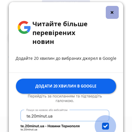
відгородили....
Читати далі
×
reply
share
remove
add
0
Читайте більше
перевірених
Оля Шайнюк
новин
4 листопада 2023 р.
🙏🙏🙏😭
Додайте 20 хвилин до вибраних джерел в Google
reply
share
remove
add
0
Дивитись ще 11 відповідей
ДОДАТИ 20 ХВИЛИН В GOOGLE