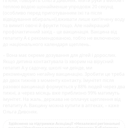
гігієни, говорить Ольга Дивоняк. Мити руки з милом і
теплою водою щонайменше упродовж 20 секунд
(особливо перед приготуванням їжі та після
відвідування вбиральні),вживати лише кип’ячену воду
та вимиті овочі й фрукти тощо. Але найкращий
профілактичний захід – це вакцинація. Вакцина від
гепатиту А є рекомендованою, тобто не включеною
до національного календаря щеплень.
– Вона має окреме дозування для дітей і дорослих.
Якщо дитина контактувала із хворим на вірусний
гепатит А у садочку, школі чи деінде, ми
рекомендуємо негайну вакцинацію. Зробити це треба
до двох тижнів з моменту контакту. Імунітет після
разової вакцинації формується у 88% людей через два
тижні, а через місяць вже приблизно 99% матимуть
імунітет. На жаль, держава не оплачує щеплення від
гепатиту А. Вакцину можна купити в аптеках, – каже
Ольга Дивоняк.