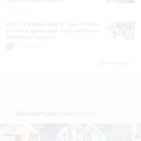
(партнерський проєкт)
28 липня 2026 р.
Топ-15 сімейних лікарів Тернополя за
кількістю декларацій: кому найбільше
довіряють пацієнти
30
1 серпня 2026 р.
keyboard_arrow_right
Дивитись ще
коментують
Найчастіше