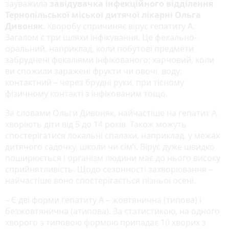
зауважила
завідувачка інфекційного відділення
Тернопільської міської дитячої лікарні Ольга
Дивоняк
. Хворобу спричиняє вірус гепатиту А.
Загалом є три шляхи інфікування. Це фекально-
оральний, наприклад, коли побутові предмети
забруднені фекаліями інфікованого; харчовий, коли
ви спожили заражені фрукти чи овочі, воду;
контактний – через брудні руки, при тісному
фізичному контакті з інфікованим тощо.
За словами Ольги Дивоняк, найчастіше на гепатит А
хворіють діти від 5 до 14 років. Також можуть
спостерігатися локальні спалахи, наприклад, у межах
дитячого садочку, школи чи сім’ї. Вірус дуже швидко
поширюється і організм людини має до нього високу
сприйнятливість. Щодо сезонності захворювання –
найчастіше воно спостерігається пізньої осені.
– Є дві форми гепатиту А – жовтянична (типова) і
безжовтянична (атипова). За статистикою, на одного
хворого з типовою формою припадає 10 хворих з