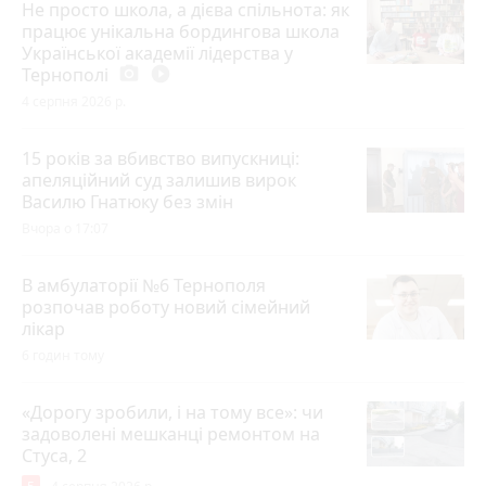
Не просто школа, а дієва спільнота: як
працює унікальна бордингова школа
Української академії лідерства у
Тернополі
photo_camera
play_circle_filled
4 серпня 2026 р.
15 років за вбивство випускниці:
апеляційний суд залишив вирок
Василю Гнатюку без змін
Вчора о 17:07
В амбулаторії №6 Тернополя
розпочав роботу новий сімейний
лікар
6 годин тому
«Дорогу зробили, і на тому все»: чи
задоволені мешканці ремонтом на
Стуса, 2