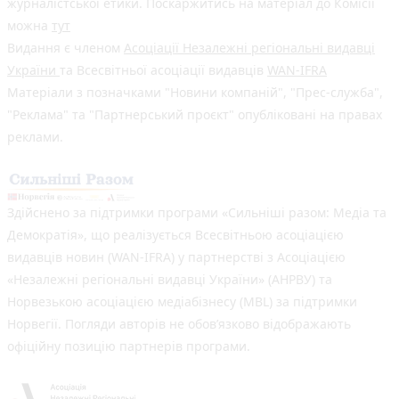
журналістської етики. Поскаржитись на матеріал до Комісії
можна
тут
Видання є членом
Асоціації Незалежні регіональні видавці
України
та Всесвітньої асоціації видавців
WAN-IFRA
Матеріали з позначками "Новини компаній", "Прес-служба",
"Реклама" та "Партнерський проєкт" опубліковані на правах
реклами.
Здійснено за підтримки програми «Сильніші разом: Медіа та
Демократія», що реалізується Всесвітньою асоціацією
видавців новин (WAN-IFRA) у партнерстві з Асоціацією
«Незалежні регіональні видавці України» (АНРВУ) та
Норвезькою асоціацією медіабізнесу (MBL) за підтримки
Норвегії. Погляди авторів не обов’язково відображають
офіційну позицію партнерів програми.