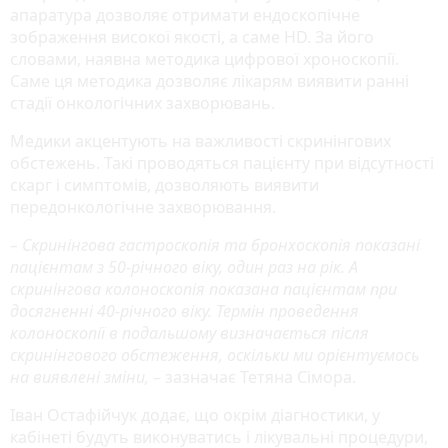
апаратура дозволяє отримати ендоскопічне
зображення високої якості, а саме HD. За його
словами, наявна методика цифрової хроноскопії.
Саме ця методика дозволяє лікарям виявити ранні
стадії онкологічних захворювань.
Медики акцентують на важливості скринінгових
обстежень. Такі проводяться пацієнту при відсутності
скарг і симптомів, дозволяють виявити
передонкологічне захворювання.
– Скринінгова гастроскопія та бронхоскопія показані
пацієнтам з 50-річного віку, один раз на рік. А
скринінгова колоноскопія показана пацієнтам при
досягненні 40-річного віку. Термін проведення
колоноскопії в подальшому визначається після
скринінгового обстеження, оскільки ми орієнтуємось
на виявлені зміни,
– зазначає Тетяна Сімора.
Іван Остафійчук додає, що окрім діагностики, у
кабінеті будуть виконуватись і лікувальні процедури,