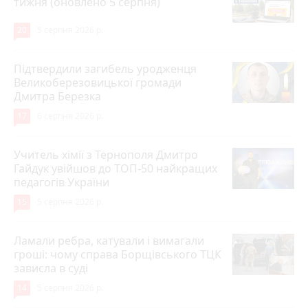
тижня (оновлено 5 серпня)
20
5 серпня 2026 р.
Підтвердили загибель уродженця
Великоберезовицької громади
Дмитра Березка
17
6 серпня 2026 р.
Учитель хімії з Тернополя Дмитро
Гайдук увійшов до ТОП-50 найкращих
педагогів України
15
5 серпня 2026 р.
Ламали ребра, катували і вимагали
гроші: чому справа Борщівського ТЦК
зависла в суді
14
5 серпня 2026 р.