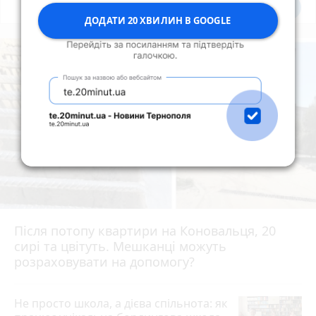
Всі новини
Підпишись
ДОДАТИ 20 ХВИЛИН В GOOGLE
Після потопу квартири на Коновальця, 20
сирі та цвітуть. Мешканці можуть
розраховувати на допомогу?
Не просто школа, а дієва спільнота: як