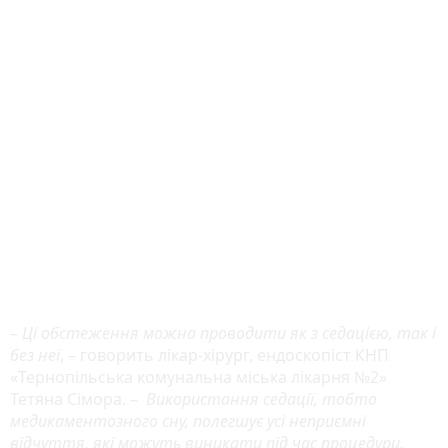
–
Ці обстеження можна проводити як з седацією, так і
без неї
, – говорить лікар-хірург, ендоскопіст КНП
«Тернопільська комунальна міська лікарня №2»
Тетяна Сімора. –
Використання седації, тобто
медикаментозного сну, полегшує усі неприємні
відчуття, які можуть виникати під час процедури.