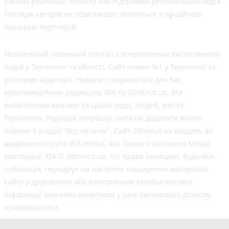
рамках реалізації проєкту Хаб підтримки регіональних медіа.
Погляди авторів не обов'язково збігаються з офіційною
позицією партнерів
Незалежний новинний портал з оперативним висвітленням
подій у Тернополі та області. Сайт новин №1 у Тернополі за
розміром аудиторії. Новини створюються для Вас
мультимедійною редакцією RIA та 20minut.ua. Ми
висвітлюємо важливі та цікаві події, людей, життя
Тернополя. Редакція запрошує читачів додавати власні
новини в розділ "Від читачів". Сайт 20minut.ua входить до
видавничої групи RIA Media, яка також є частиною Медіа
корпорації RIA © 20minut.ua. Усі права захищені. Будь-яка
публiкацiя, передрук чи наступне поширення матеріалів
сайту у друкованих або електронних засобах масової
інформації можлива винятково у разі письмового дозволу
правовласника.