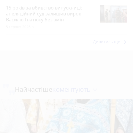
15 років за вбивство випускниці:
апеляційний суд залишив вирок
Василю Гнатюку без змін
5 серпня 2026 р.
keyboard_arrow_right
Дивитись ще
коментують
Найчастіше