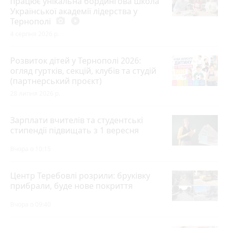
працює унікальна бордингова школа
Української академії лідерства у
Тернополі
photo_camera
play_circle_filled
4 серпня 2026 р.
Розвиток дітей у Тернополі 2026:
огляд гуртків, секцій, клубів та студій
(партнерський проєкт)
28 липня 2026 р.
Зарплати вчителів та студентські
стипендії підвищать з 1 вересня
Вчора о 10:15
Центр Теребовлі розрили: бруківку
прибрали, буде нове покриття
Вчора о 09:40