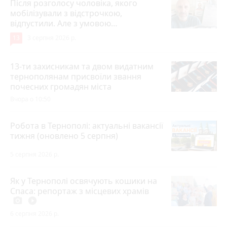
Після розголосу чоловіка, якого
мобілізували з відстрочкою,
відпустили. Але з умовою…
13
3 серпня 2026 р.
13-ти захисникам та двом видатним
тернополянам присвоїли звання
почесних громадян міста
Вчора о 10:50
Робота в Тернополі: актуальні вакансії
тижня (оновлено 5 серпня)
5 серпня 2026 р.
Як у Тернополі освячують кошики на
Спаса: репортаж з місцевих храмів
photo_camera
play_circle_filled
6 серпня 2026 р.