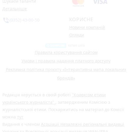
Шукаєм таланти
Детальніше
КОРИСНЕ
phone_in_talk
(0352) 43-00-50
Новини компаній
Огляди
Правила користування сайтом
Умови і правила надання платного доступу
Рекламна політика проєкту «Інтерактивна мапа локальних
брендів»
Редакція керується в своїй роботі
"Кодексом етики
українського журналіста"
, затвердженим Комісією з
журналістської етики. Поскаржитись на матеріал до Комісії
можна
тут
Видання є членом
Асоціації Незалежні регіональні видавці
України
та Всесвітньої асоціації видавців
WAN-IFRA