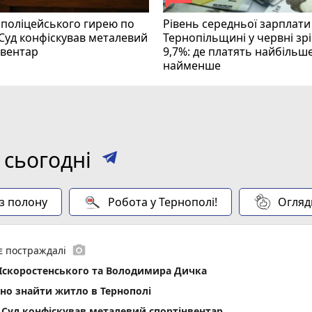
 поліцейського гирею по
Рівень середньої зарплати
 Суд конфіскував металевий
Тернопільщині у червні зрі
нвентар
9,7%: де платять найбільше
найменше
 сьогодні
 з полону
Робота у Тернополі!
Огляд
photo_camera
 є постраждалі
 Іскоростенського та Володимира Дичка
ьно знайти житло в Тернополі
 Суд конфіскував металевий спортінвентар