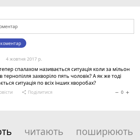
 коментар
р
4 жовтня 2017 р.
тепер спалахом називається ситуація коли за мільон
в тернопілля захворіло пять чоловік? А як же тоді
ється ситуація по всіх інших хворобах?
овісти
Поділитися
0
share
remove
add
ють
читають
поширюють