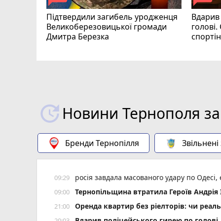
Підтвердили загибель уродженця
Вдарив
Великоберезовицької громади
голові.
Дмитра Березка
спорті
Новини Тернополя за
Бренди Тернопілля
Звільнені
росія завдала масованого удару по Одесі,
09:29
Тернопільщина втратила Героїв Андрія
09:00
Оренда квартир без ріелторів: чи реал
21:00
Вдарив поліцейського гирею по голові.
20:03