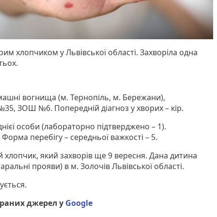
орим хлопчиком у Львівської області. Захворіла одна
тьох.
ашні вогнища (м. Тернопіль, м. Бережани),
35, ЗОШ №6. Попередній діагноз у хворих – кір.
днієї особи (лабораторно підтверджено – 1).
. Форма перебігу – середньої важкості – 5.
й хлопчик, який захворів ще 9 вересня. Дана дитина
таральні прояви) в м. Золочів Львівської області.
ується.
браних джерел у
Google