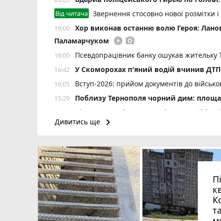
Від читача
Звернення стосовно нової розмітки і
Хор виконав останню волю Героя: Лан
19:00
play_circle_filled
photo_camera
Паламарчуком
Псевдопрацівник банку ошукав жительку 
18:00
У Скоморохах п'яний водій вчинив ДТП 
16:42
Вступ-2026: прийом документів до військ
16:05
Поблизу Тернополя чорний дим: площа 
15:29
Відновили роботу котельні на Тролейбусн
15:00
keyboard_arrow_right
Дивитись ще
Готуємо дієтичний кабачковий брауні на 1
14:00
«Три години просиділи в коридорі»: мама
13:05
За добу на Тернопільщині ліквідували дев
12:14
Куди піти, що побачити у Тернополі на вих
11:00
П
к
К
т
м