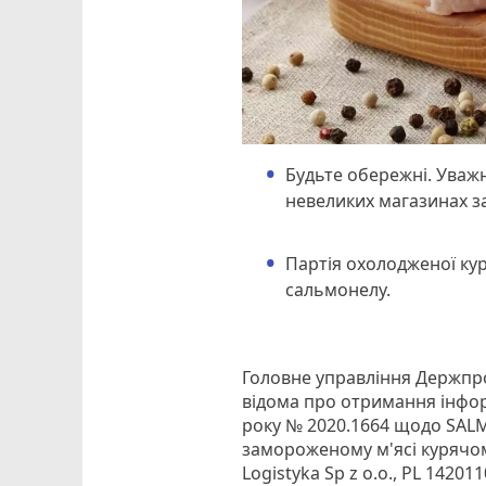
Будьте обережні. Уважн
невеликих магазинах з
Партія охолодженої кур
сальмонелу.
Головне управління Держпр
відома про отримання інфор
року № 2020.1664 щодо SALM
замороженому м'ясі курячом
Logistyka Sp z o.o., PL 14201