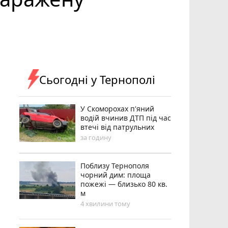
Сьогодні у Тернополі
У Скоморохах п'яний
водій вчинив ДТП під час
втечі від патрульних
за годину
Поблизу Тернополя
чорний дим: площа
пожежі — близько 80 кв.
м
4 хвилини тому