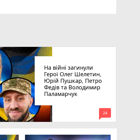
На війні загинули
Герої Олег Шелетин,
Юрій Пушкар, Петро
Федів та Володимир
Паламарчук
mode_comment
24
Робота в 