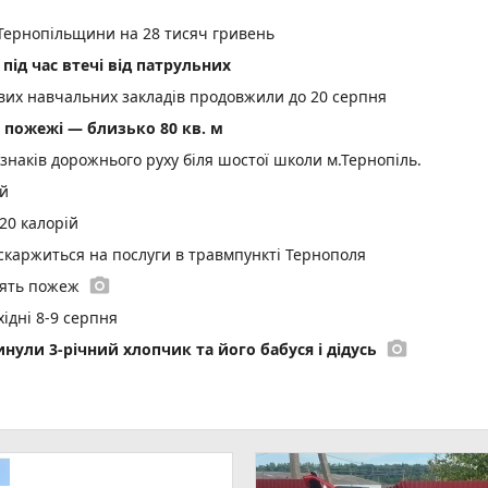
Тернопільщини на 28 тисяч гривень
під час втечі від патрульних
ових навчальних закладів продовжили до 20 серпня
пожежі — близько 80 кв. м
 знаків дорожнього руху біля шостої школи м.Тернопіль.
ій
20 калорій
 скаржиться на послуги в травмпункті Тернополя
photo_camera
'ять пожеж
ідні 8-9 серпня
photo_camera
инули 3-річний хлопчик та його бабуся і дідусь
гдана Сосінського
play_circle_filled
иті коридором пошани провели маленького донора
photo_camera
а у Тернополі тривають 23-ій день
play_circle_filled
photo_came
еться підготовка школяра до нового навчального року