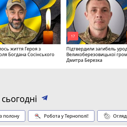
mode_comment
17
ось життя Героя з
Підтвердили загибель уро
оля Богдана Сосінського
Великоберезовицької гро
Дмитра Березка
 сьогодні
 з полону
Робота у Тернополі!
Огляд