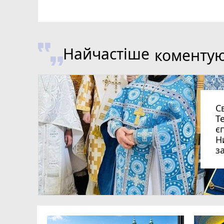
Найчастіше
коменту
С
Т
є
Н
з
ля Дмитро