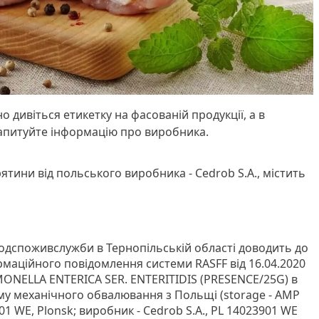
о дивіться етикетку на фасованій продукції, а в
апитуйте інформацію про виробника.
ятини від польського виробника - Cedrob S.A., містить
одспоживслужби в Тернопільській області доводить до
маційного повідомлення системи RASFF від 16.04.2020
ONELLA ENTERICA SER. ENTERITIDIS (PRESENCE/25G) в
у механічного обвалювання з Польщі (storage - AMP
101 WE, Plonsk; виробник - Cedrob S.A., PL 14023901 WE