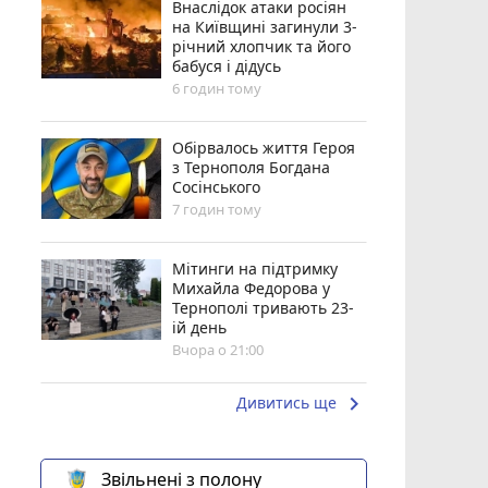
Внаслідок атаки росіян
на Київщині загинули 3-
річний хлопчик та його
бабуся і дідусь
6 годин тому
Обірвалось життя Героя
з Тернополя Богдана
Сосінського
7 годин тому
Мітинги на підтримку
Михайла Федорова у
Тернополі тривають 23-
ій день
Вчора о 21:00
keyboard_arrow_right
Дивитись ще
Звільнені з полону