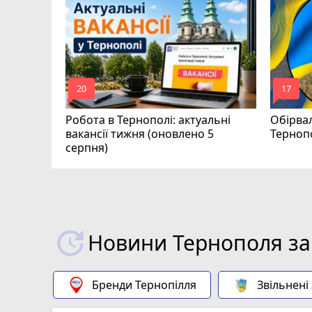
0
аїни
mode_comment
mode_comment
20
17
Робота в Тернополі: актуальні
Обірвал
вакансії тижня (оновлено 5
Терноп
серпня)
Новини Тернополя за
Бренди Тернопілля
Звільнені