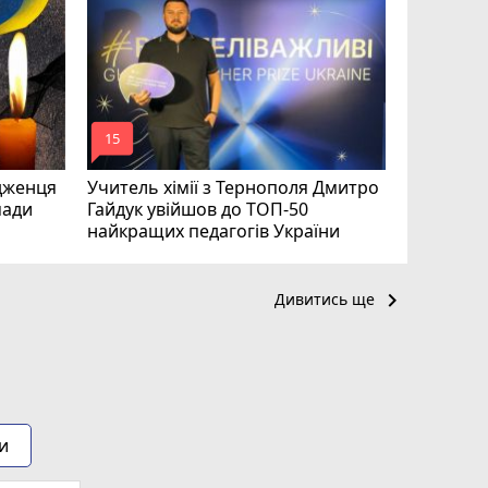
вакансії 
серпня)
mode_comment
mode_comment
15
20
дженця
Учитель хімії з Тернополя Дмитро
мади
Гайдук увійшов до ТОП-50
найкращих педагогів України
keyboard_arrow_right
Дивитись ще
и