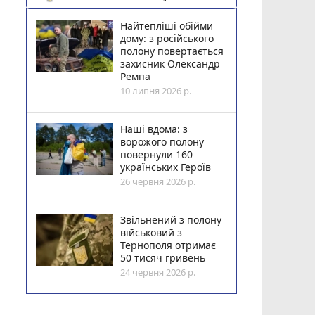
Найтепліші обійми
дому: з російського
полону повертається
захисник Олександр
Ремпа
10 липня 2026 р.
Наші вдома: з
ворожого полону
повернули 160
українських Героїв
26 червня 2026 р.
Звільнений з полону
військовий з
Тернополя отримає
50 тисяч гривень
24 червня 2026 р.