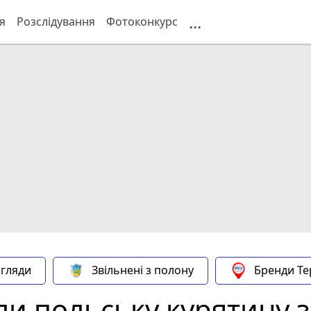
...
я
Розслідування
Фотоконкурс
гляди
Звільнені з полону
Бренди Те
зли польську курятину 