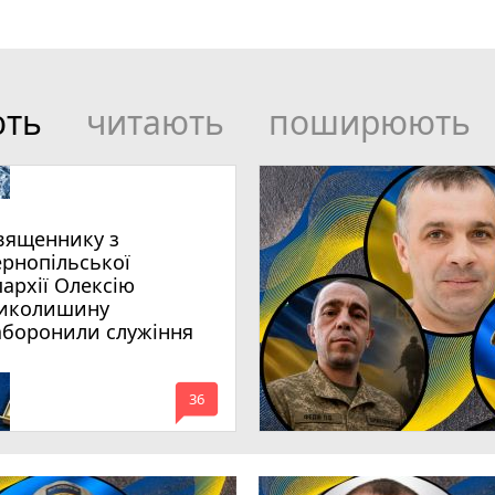
ють
читають
поширюють
вященнику з
ернопільської
пархії Олексію
иколишину
аборонили служіння
mode_comment
36