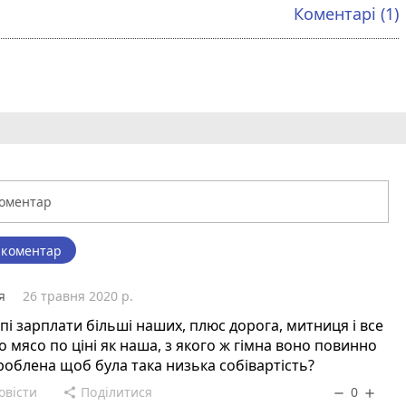
Коментарі (1)
 коментар
я
26 травня 2020 р.
пі зарплати більші наших, плюс дорога, митниця і все
о мясо по ціні як наша, з якого ж гімна воно повинно
роблена щоб була така низька собівартість?
овісти
Поділитися
0
share
remove
add