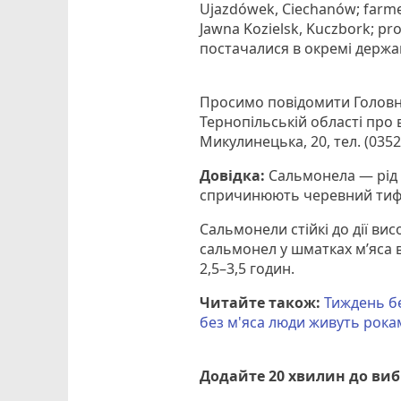
Ujazdówek, Ciechanów; farmer
Jawna Kozielsk, Kuczbork; prod
постачалися в окремі держав
Просимо повідомити Голов
Тернопільській області про в
Микулинецька, 20, тел. (0352)
Довідка:
Сальмонела — рід 
спричинюють черевний тиф,
Сальмонели стійкі до дії ви
сальмонел у шматках м’яса 
2,5–3,5 годин.
Читайте також:
Тиждень бе
без м'яса люди живуть рока
Додайте 20 хвилин до ви