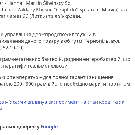
 - Hanna i Marcin Śliwińscy Sp.
ucer - Zaklady Miesne "Czaplicki" Sp. z o.o., Mlawa), які
и-члени ЄC (Литви) та до України.
не управління Держпродспоживслужби в
иявлення даного товару в обігу (м. Тернопіль, вул.
 52-10-10).
грам-негативних бактерій, родини ентеробактерій, що
 паратифи і сальмонельози.
соких температур – для повної гарантії знищення
вагою 200– 300 грамів його необхідно варити протягом
з м'яса: чи вплинув експеримент на стан крові та як
м
браних джерел у
Google