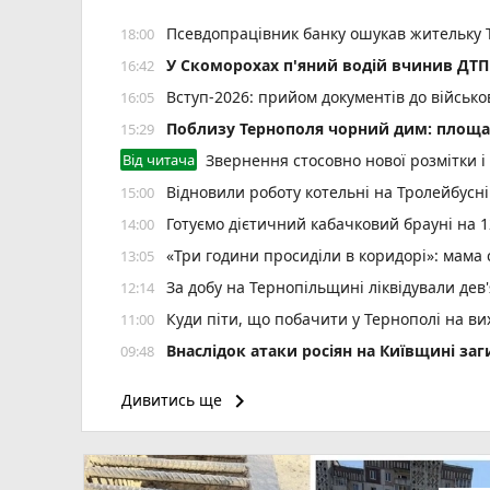
Псевдопрацівник банку ошукав жительку 
18:00
У Скоморохах п'яний водій вчинив ДТП 
16:42
Вступ-2026: прийом документів до військ
16:05
Поблизу Тернополя чорний дим: площа 
15:29
Від читача
Звернення стосовно нової розмітки і
Відновили роботу котельні на Тролейбусн
15:00
Готуємо дієтичний кабачковий брауні на 1
14:00
«Три години просиділи в коридорі»: мама
13:05
За добу на Тернопільщині ліквідували дев
12:14
Куди піти, що побачити у Тернополі на вих
11:00
Внаслідок атаки росіян на Київщині заг
09:48
Обірвалось життя Героя з Тернополя Бо
09:00
keyboard_arrow_right
Дивитись ще
Подарував життя після смерті: в Охматд
22:00
Мітинги на підтримку Михайла Федоров
21:00
Від рюкзака до ручки: у скільки обійд
20:00