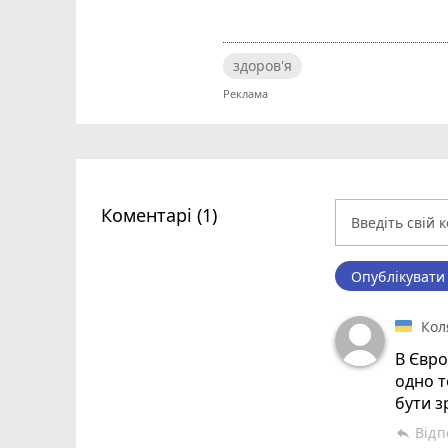
здоров'я
Коментарі (1)
Опублікувати
Кол
В Євро
одно т
бути з
Відп
reply