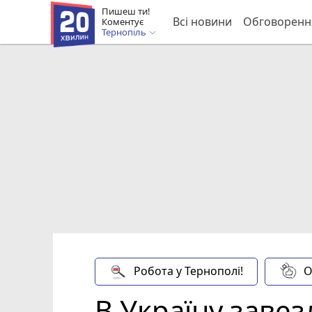
Пишеш ти!
Всі новини
Обговоренн
Коментує
Тернопіль
Робота у Тернополі!
О
В Україну заве