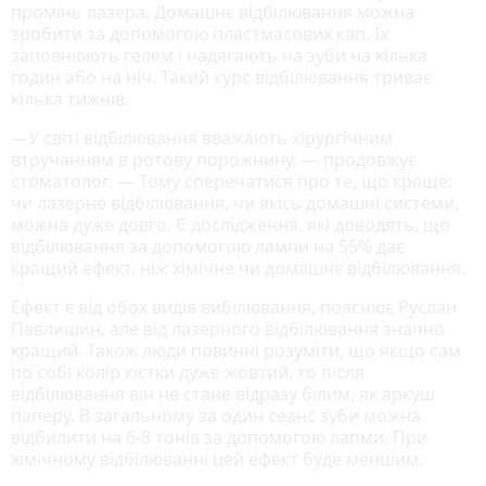
промінь лазера. Домашнє відбілювання можна
зробити за допомогою пластмасових кап. Їх
заповнюють гелем і надягають на зуби на кілька
годин або на ніч. Такий курс відбілювання триває
кілька тижнів.
—У світі відбілювання вважають хірургічним
втручанням в ротову порожнину, — продовжує
стоматолог. — Тому сперечатися про те, що краще:
чи лазерне відбілювання, чи якісь домашні системи,
можна дуже довго. Є дослідження, які доводять, що
відбілювання за допомогою лампи на 55% дає
кращий ефект, ніж хімічне чи домашнє відбілювання.
Ефект є від обох видів вибілювання, пояснює Руслан
Павлишин, але від лазерного відбілювання значно
кращий. Також люди повинні розуміти, що якщо сам
по собі колір кістки дуже жовтий, то після
відбілювання він не стане відразу білим, як аркуш
паперу. В загальному за один сеанс зуби можна
відбилити на 6-8 тонів за допомогою лапми. При
хімічному відбілюванні цей ефект буде меншим.