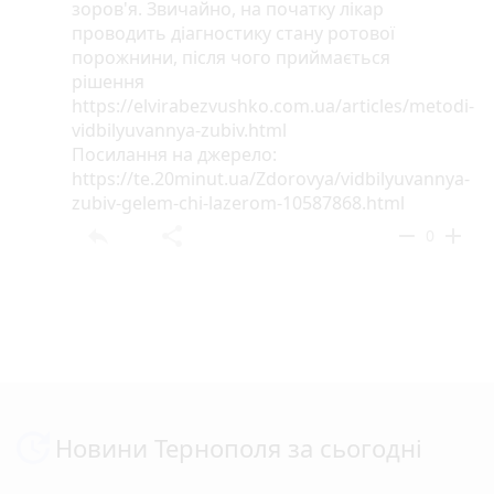
зоров'я. Звичайно, на початку лікар
проводить діагностику стану ротової
порожнини, після чого приймається
рішення
https://elvirabezvushko.com.ua/articles/metodi-
vidbilyuvannya-zubiv.html
Посилання на джерело:
https://te.20minut.ua/Zdorovya/vidbilyuvannya-
zubiv-gelem-chi-lazerom-10587868.html
reply
share
remove
add
0
Новини Тернополя за сьогодні