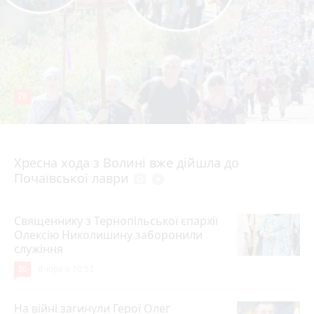
78
4 серпня 2026 р.
Хресна хода з Волині вже дійшла до
Почаївської лаври
photo_camera
play_circle_filled
Священнику з Тернопільської єпархії
Олексію Николишину заборонили
служіння
36
Вчора о 10:53
На війні загинули Герої Олег