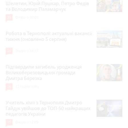
Шелетин, Юрій Пушкар, Петро Федів
та Володимир Паламарчук
23
Вчора о 09:00
Робота в Тернополі: актуальні вакансії
тижня (оновлено 5 серпня)
20
Вчора о 14:13
Підтвердили загибель уродженця
Великоберезовицької громади
Дмитра Березка
16
12 годин тому
Учитель хімії з Тернополя Дмитро
Гайдук увійшов до ТОП-50 найкращих
педагогів України
15
Вчора о 12:05