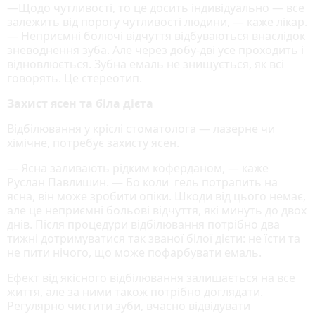
—Щодо чутливості, то це досить індивідуально — все
залежить від порогу чутливості людини, — каже лікар.
— Неприємні болючі відчуття відбуваються внаслідок
зневоднення зуба. Але через добу-дві усе проходить і
відновлюється. Зубна емаль не знищується, як всі
говорять. Це стереотип.
Захист ясен та біла дієта
Відбілювання у кріслі стоматолога — лазерне чи
хімічне, потребує захисту ясен.
— Ясна заливають рідким коферданом, — каже
Руслан Павлишин. — Бо коли гель потрапить на
ясна, він може зробити опіки. Шкоди від цього немає,
але це неприємні больові відчуття, які минуть до двох
днів. Після процедури відбілювання потрібно два
тижні дотримуватися так званої білої дієти: не їсти та
не пити нічого, що може пофарбувати емаль.
Ефект від якісного відбілювання залишається на все
життя, але за ними також потрібно доглядати.
Регулярно чистити зуби, вчасно відвідувати