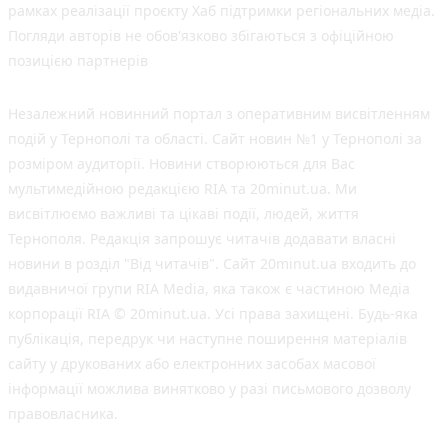
рамках реалізації проєкту Хаб підтримки регіональних медіа.
Погляди авторів не обов'язково збігаються з офіційною
позицією партнерів
Незалежний новинний портал з оперативним висвітленням
подій у Тернополі та області. Сайт новин №1 у Тернополі за
розміром аудиторії. Новини створюються для Вас
мультимедійною редакцією RIA та 20minut.ua. Ми
висвітлюємо важливі та цікаві події, людей, життя
Тернополя. Редакція запрошує читачів додавати власні
новини в розділ "Від читачів". Сайт 20minut.ua входить до
видавничої групи RIA Media, яка також є частиною Медіа
корпорації RIA © 20minut.ua. Усі права захищені. Будь-яка
публiкацiя, передрук чи наступне поширення матеріалів
сайту у друкованих або електронних засобах масової
інформації можлива винятково у разі письмового дозволу
правовласника.