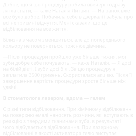
Добре, що я цю процедуру робила ввечері і одразу
лягла спати, — каже Наталія Литвин. — На ранок вже
все було добре. Побачила себе в дзеркалі і забула про
всі неприємні відчуття. Мені сказали, що це
відбілювання на все життя.
Білизна з часом зменшиться, але до попереднього
кольору не повернеться, пояснює дівчина.
—Після процедури пройшло уже більше тижня, мої
зуби добре себе почувають, — каже Наталія. — Я досі
на білій дієті. І зуби досі білі. За цю процедуру я
заплатила 3500 гривень. Скористалася акцією. Після її
завершення вартість процедури зросте більше ніж
удвічі.
В стоматолога лазером, вдома — гелем
Є різні типи відбілювання. При хімічному відбілюванні
на поверхню емалі наносять розчини, які вступають в
реакцію з твердими тканинами зуба, в результаті
чого відбувається відбілювання. При лазерному
відбілюванні в якості активатора гелю виступає