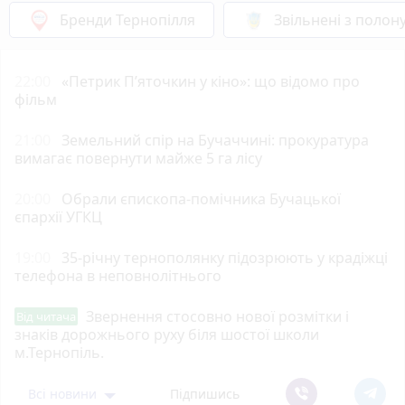
Бренди Тернопілля
Звільнені з полон
22:00
«Петрик П’яточкин у кіно»: що відомо про
фільм
21:00
Земельний спір на Бучаччині: прокуратура
вимагає повернути майже 5 га лісу
20:00
Обрали єпископа-помічника Бучацької
єпархії УГКЦ
19:00
35-річну тернополянку підозрюють у крадіжці
телефона в неповнолітнього
Звернення стосовно нової розмітки і
Від читача
знаків дорожнього руху біля шостої школи
м.Тернопіль.
Всі новини
Підпишись