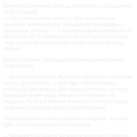
Дівчині відбілювали зуби за допомогою спеціального
гелю та лампи.
— Мені зафіксували щоки та губи спеціальним
зажимом, який захищає ясна під час процедури, —
продовжує дівчина. — Сама процедура відбувалась в
три етапи по 15 хвилин кожний. Спочатку наносили
гель, а тоді світили лампою. Знову наносили гель і
світили.
Відчуття під час процедури б ули не дуже приємні,
каже Наталя.
— Коли світила лампа, було таке враження, що зубам
тепло, трохи пекло, — пригадує тернополянка. —
Найгірше було в кінці. Зуби почало ломити, по черзі
відчувала кожен нерв. Але це все терпимо і не
страшно, бо в цей момент очищаються пори. Саме
тому мені порадили випити обезболююче.
Найгірше дівчина себе почувала в перших 12 годин.
Зуби стали надзвичайно чутливими.
— Виникав біль навіть від ковтка холодного повітря.