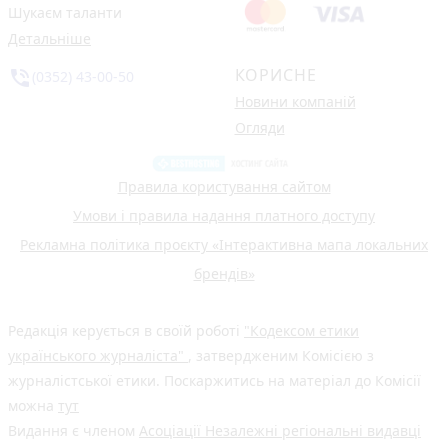
Шукаєм таланти
Детальніше
КОРИСНЕ
phone_in_talk
(0352) 43-00-50
Новини компаній
Огляди
Правила користування сайтом
Умови і правила надання платного доступу
Рекламна політика проєкту «Інтерактивна мапа локальних
брендів»
Редакція керується в своїй роботі
"Кодексом етики
українського журналіста"
, затвердженим Комісією з
журналістської етики. Поскаржитись на матеріал до Комісії
можна
тут
Видання є членом
Асоціації Незалежні регіональні видавці