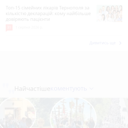
Топ-15 сімейних лікарів Тернополя за
кількістю декларацій: кому найбільше
довіряють пацієнти
31
1 серпня 2026 р.
keyboard_arrow_right
Дивитись ще
коментують
Найчастіше