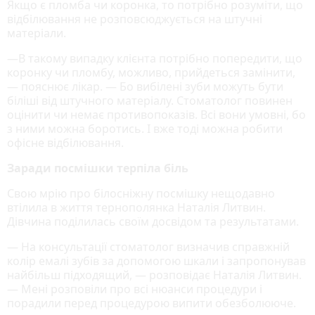
Якщо є пломба чи коронка, то потрібно розуміти, що
відбілювання не розповсюджується на штучні
матеріали.
—В такому випадку клієнта потрібно попередити, що
коронку чи пломбу, можливо, прийдеться замінити,
— пояснює лікар. — Бо вибілені зуби можуть бути
біліші від штучного матеріалу. Стоматолог повинен
оцінити чи немає противопоказів. Всі вони умовні, бо
з ними можна боротись. І вже тоді можна робити
офісне відбілювання.
Заради посмішки терпіла біль
Свою мрію про білосніжну посмішку нещодавно
втілила в життя тернополянка Наталія Литвин.
Дівчина поділилась своїм досвідом та результатами.
— На консультації стоматолог визначив справжній
колір емалі зубів за допомогою шкали і запропонував
найбільш підходящий, — розповідає Наталія Литвин.
— Мені розповіли про всі нюанси процедури і
порадили перед процедурою випити обезболююче.