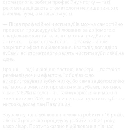
стоматолога, робити професійну чистку — такі
рекомендації дають стоматологи не лише тим, хто
відбілив зуби, а й загалом усім.
— Після професійної чистки зубів можна самостійно
провести процедуру відбілювання за допомогою
спеціальних кап та гелю, які можна придбати в
аптеках, — каже стоматолог. — І таким чином
закріпити ефект відбілювання. Взагалі у догляді за
зубами всі стоматологи радять чистити зуби двічі на
день.
Вранці — відбілюючою пастою, ввечері — пастою з
реміналізуючим ефектом. І обов'язково
використовувати зубну нитку, бо саме за допомогою
неї можна очистити проміжки між зубами, пояснює
лікар. У 80% населення є такий карієс, який можна
зменшити до 20%, якщо лише користуватись зубною
ниткою, додає пан Павлишин.
Зауважте, що відбілювання можна робити з 16 років,
але найкраще цю процедуру робити з 20-21 року,
каже лікар. Протипоказане відбілювання під час