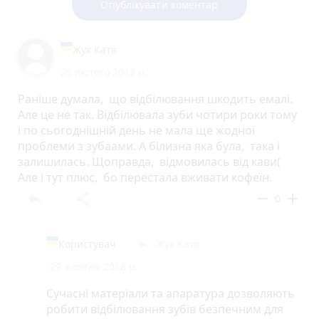
Опублікувати коментар
Жук Катя
26 лютого 2017 р.
Раніше думала, що відбілювання шкодить емалі.
Але це не так. Відбілювала зуби чотири роки тому
і по сьогоднішній день не мала ще жодної
проблеми з зубаами. А білизна яка була, така і
залишилась. Щоправда, відмовилась від кави(
Але і тут плюс, бо перестала вживати кофеїн.
reply
share
remove
add
0
Користувач
Жук Катя
reply
29 жовтня 2018 р.
Сучасні матеріали та апаратура дозволяють
робити відбілювання зубів безпечним для