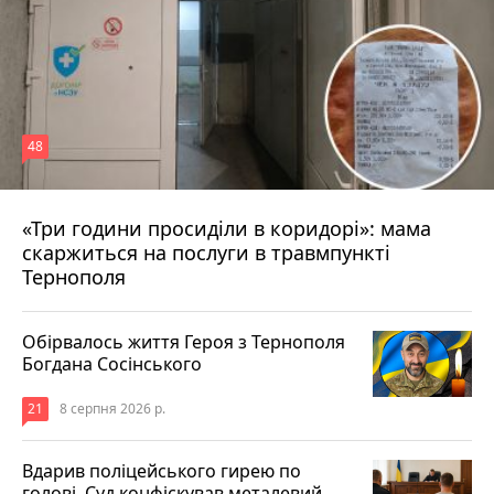
48
«Три години просиділи в коридорі»: мама
8 серпня 2026 р.
скаржиться на послуги в травмпункті
Тернополя
Обірвалось життя Героя з Тернополя
Богдана Сосінського
21
8 серпня 2026 р.
Вдарив поліцейського гирею по
голові. Суд конфіскував металевий