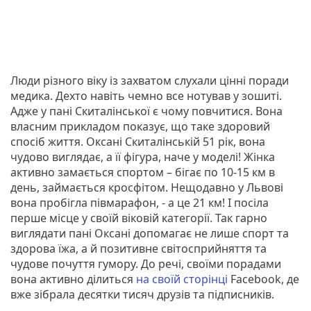
Люди різного віку із захватом слухали цінні поради
медика. Дехто навіть чемно все нотував у зошиті.
Адже у пані Скиталінської є чому повчитися. Вона
власним прикладом показує, що таке здоровий
спосіб життя. Оксані Скиталінській 51 рік, вона
чудово виглядає, а її фігура, наче у моделі! Жінка
активно замається спортом – бігає по 10-15 км в
день, займається кросфітом. Нещодавно у Львові
вона пробігла півмарафон, - а це 21 км! І посіла
перше місце у своїй віковій категорії. Так гарно
виглядати пані Оксані допомагає не лише спорт та
здорова їжа, а й позитивне світосприйняття та
чудове почуття гумору. До речі, своїми порадами
вона активно ділиться
на своїй сторінці
Facebook, де
вже зібрала десятки тисяч друзів та підписників.