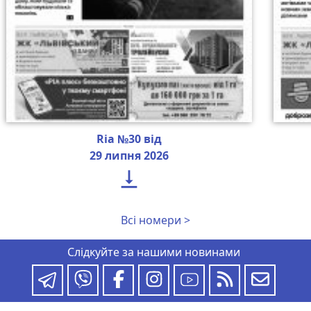
Ria №30 від
29 липня 2026

Всі номери >
Слідкуйте за нашими новинами