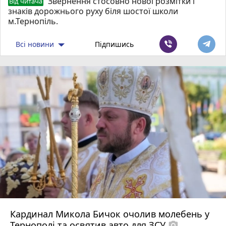
Звернення стосовно нової розмітки і
Від читача
знаків дорожнього руху біля шостої школи
м.Тернопіль.
Всі новини
Підпишись
Кардинал Микола Бичок очолив молебень у
Тернополі та освятив авто для ЗСУ
photo_camera