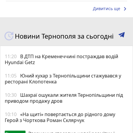
keyboard_arrow_right
Дивитись ще
Новини Тернополя за сьогодні
11:20
В ДТП на Кременеччині постраждав водій
Hyundai Getz
11:05
Юний кухар з Тернопільщини стажувався у
ресторані Клопотенка
10:30
Шахраї ошукали жителя Тернопільщини під
приводом продажу дров
10:10
«На щиті» повертається до рідного дому
Герой з Чорткова Роман Склярчук