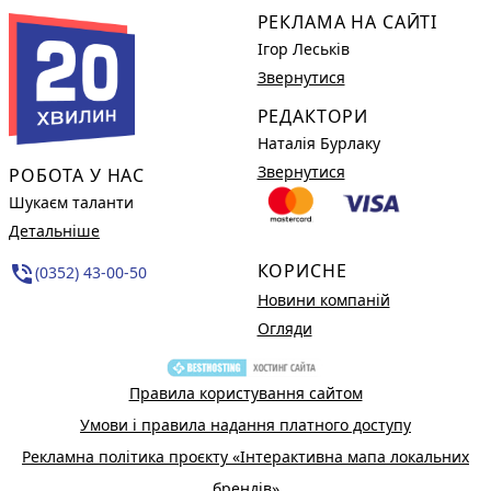
РЕКЛАМА НА САЙТІ
Ігор Леськів
Звернутися
РЕДАКТОРИ
Наталія Бурлаку
Звернутися
РОБОТА У НАС
Шукаєм таланти
Детальніше
КОРИСНЕ
phone_in_talk
(0352) 43-00-50
Новини компаній
Огляди
Правила користування сайтом
Умови і правила надання платного доступу
Рекламна політика проєкту «Інтерактивна мапа локальних
брендів»