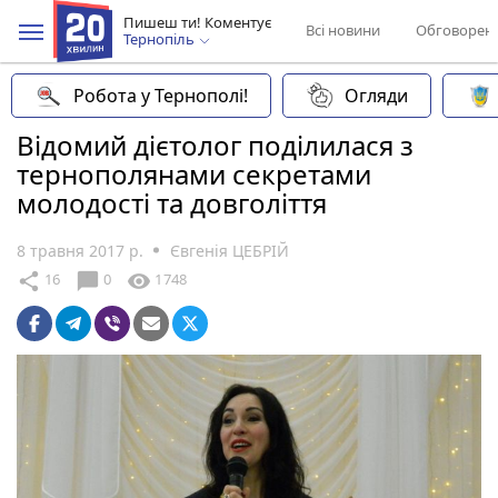
Пишеш ти! Коментує
Всі новини
Обговорен
Тернопіль
Робота у Тернополі!
Огляди
Відомий дієтолог поділилася з
тернополянами секретами
молодості та довголіття
8 травня 2017 р.
Євгенія ЦЕБРІЙ
chat_bubble
share
visibility
16
0
1748