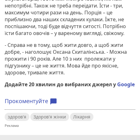
непотрібні. Також не треба переїдати. Їсти - три,
максимум чотири рази на день. Порція – це
приблизно два наших складених кулаки. Їжте, не
поспішаючи, тоді буде відчуття ситості. Потрібно
їсти багато овочів – у вареному вигляді, свіжому.
- Справа не в тому, щоб жити довго, а щоб жити
добре, - наголошує Оксана Скиталінська. - Можна
прожити і 90 років. Але 10 з них пролежати у
підгузнику – це не життя. Мова йде про якісне,
здорове, тривале життя.
Додайте 20 хвилин до вибраних джерел у
Google
Прокоментуйте
chat_bubble
здоров'я
Здоров'я жінки
Лікарня