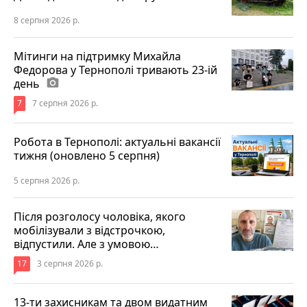
8 серпня 2026 р.
Мітинги на підтримку Михайла
Федорова у Тернополі тривають 23-ій
день
photo_camera
7
7 серпня 2026 р.
Робота в Тернополі: актуальні вакансії
тижня (оновлено 5 серпня)
5 серпня 2026 р.
Після розголосу чоловіка, якого
мобілізували з відстрочкою,
відпустили. Але з умовою…
17
3 серпня 2026 р.
13-ти захисникам та двом видатним