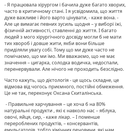
- Я працювала хірургом і бачила дуже багато хворих,
часто в критичному стані. І я усвідомила, що життя
дуже важливе і його варто цінувати, - каже вона. -
Але це вимагає певних зусиль щодня – у виборі їжі,
фізичній активності, ставленні до життя. І багато
людей з мого хірургічного досвіду могли б не мати
тих хвороб і довше жити, якби вони більше
приділяли увагу собі. Тому що ми дуже часто не
помічаємо, що ми їмо. Ми вважаємо, що не має
значення – цигарка, солодка водичка, недоспали,
перенервували. Але нічого не проходить безслідно.
Часто кажуть, що дієтологія - це щось складне, це
відмова від чогось приємного, постійні обмеження.
Це не так, переконує Оксана Скиталінська.
- Правильне харчування – це хоча б на 80%
натуральні продукти , які є навколо нас – яблука,
овочі, яйця, сир, - каже лікар. – І поменше
перероблених продуктів, – консервантів,
емульгаторів, тобто хімічних речовини, які нам