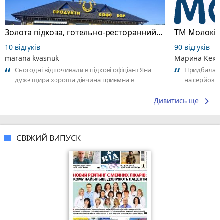
Золота підкова, готельно-ресторанний комплекс
ТМ Молокі
10 відгуків
90 відгуків
marana kvasnuk
Марина Кек
Сьогодні відпочивали в підкові офіціант Яна
Придбала в
дуже щира хороша дівчина приємна в
на серйозне
спілкуванні щиро дякую вам за такий пкрсонал
Продукт має
keyboard_arrow_right
Дивитись ще
СВІЖИЙ ВИПУСК