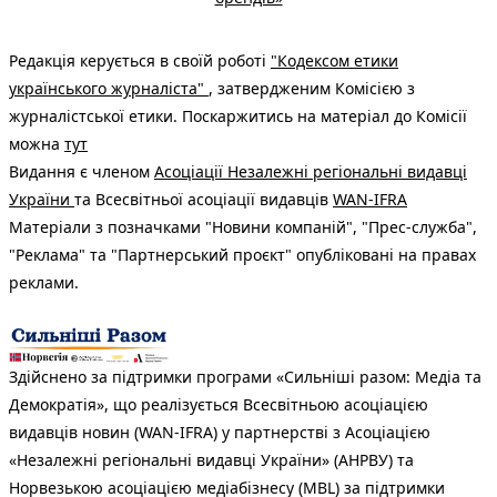
Редакція керується в своїй роботі
"Кодексом етики
українського журналіста"
, затвердженим Комісією з
журналістської етики. Поскаржитись на матеріал до Комісії
можна
тут
Видання є членом
Асоціації Незалежні регіональні видавці
України
та Всесвітньої асоціації видавців
WAN-IFRA
Матеріали з позначками "Новини компаній", "Прес-служба",
"Реклама" та "Партнерський проєкт" опубліковані на правах
реклами.
Здійснено за підтримки програми «Сильніші разом: Медіа та
Демократія», що реалізується Всесвітньою асоціацією
видавців новин (WAN-IFRA) у партнерстві з Асоціацією
«Незалежні регіональні видавці України» (АНРВУ) та
Норвезькою асоціацією медіабізнесу (MBL) за підтримки