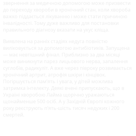
звернення за медичною допомогою може призвести
до переходу хвороби в хронічний стан, коли хвороба
важко піддається лікуванню і може стати причиною
інвалідності. Тому дуже важливо для постановки
правильного діагнозу вказати на укус кліща.
Виявлена на ранніх стадіях недуга повністю
виліковується за допомогою антибіотиків. Запущена
— має невтішний фінал. Приблизно за два місяці
може виникнути парез лицьового нерва, запалення
суглобів, радикуліт. А вже через півроку розвивається
хронічний артрит, атрофія шкіри і кінцівок.
Погіршується пам’ять і увага, у дітей можлива
затримка інтелекту. Деякі вчені припускають, що в
Україні хворобою Лайма щорічно уражаються
щонайменше 500 осіб. А у Західній Європі кожного
року реєструють п’ять-шість тисяч недужих і 200
смертей.