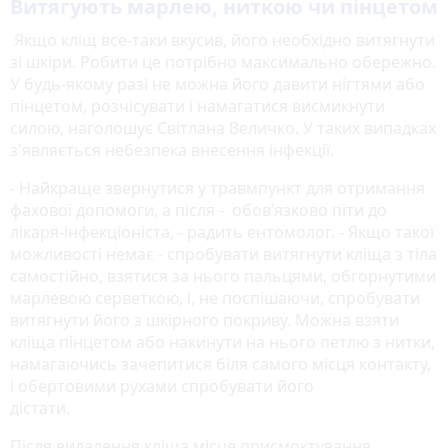
Витягують марлею, ниткою чи пінцетом
Якщо кліщ все-таки вкусив, його необхідно витягнути
зі шкіри. Робити це потрібно максимально обережно.
У будь-якому разі не можна його давити нігтями або
пінцетом, розчісувати і намагатися висмикнути
силою, наголошує Світлана Величко. У таких випадках
з'являється небезпека внесення інфекції.
- Найкраще звернутися у травмпункт для отримання
фахової допомоги, а після - обов’язково піти до
лікаря-інфекціоніста, - радить ентомолог. - Якщо такої
можливості немає - спробувати витягнути кліща з тіла
самостійно, взятися за нього пальцями, обгорнутими
марлевою серветкою, і, не поспішаючи, спробувати
витягнути його з шкірного покриву. Можна взяти
кліща пінцетом або накинути на нього петлю з нитки,
намагаючись зачепитися біля самого місця контакту,
і обертовими рухами спробувати його
дістати.
Після видалення кліща місце присмоктування