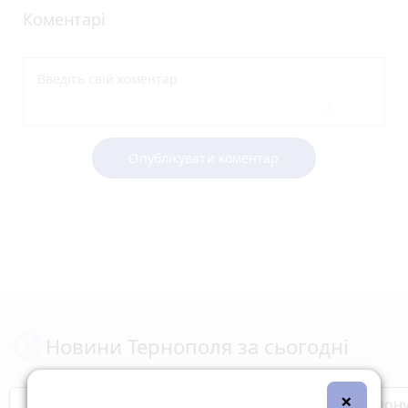
Коментарі
Опублікувати коментар
Новини Тернополя за сьогодні
×
Бренди Тернопілля
Звільнені з полон