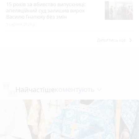
15 років за вбивство випускниці:
апеляційний суд залишив вирок
Василю Гнатюку без змін
5 серпня 2026 р.
keyboard_arrow_right
Дивитись ще
коментують
Найчастіше