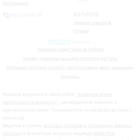
Детальніше
КОРИСНЕ
phone_in_talk
(0352) 43-00-50
Новини компаній
Огляди
Правила користування сайтом
Умови і правила надання платного доступу
Рекламна політика проєкту «Інтерактивна мапа локальних
брендів»
Редакція керується в своїй роботі
"Кодексом етики
українського журналіста"
, затвердженим Комісією з
журналістської етики. Поскаржитись на матеріал до Комісії
можна
тут
Видання є членом
Асоціації Незалежні регіональні видавці
України
та Всесвітньої асоціації видавців
WAN-IFRA