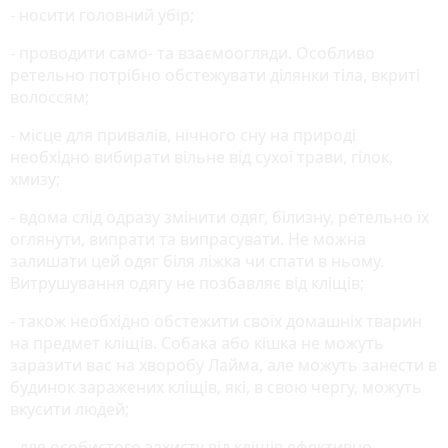
- носити головний убір;
- проводити само- та взаємоогляди. Особливо
ретельно потрібно обстежувати ділянки тіла, вкриті
волоссям;
- місце для привалів, нічного сну на природі
необхідно вибирати вільне від сухої трави, гілок,
хмизу;
- вдома слід одразу змінити одяг, білизну, ретельно їх
оглянути, випрати та випрасувати. Не можна
залишати цей одяг біля ліжка чи спати в ньому.
Витрушування одягу не позбавляє від кліщів;
- також необхідно обстежити своїх домашніх тварин
на предмет кліщів. Собака або кішка не можуть
заразити вас на хворобу Лайма, але можуть занести в
будинок заражених кліщів, які, в свою чергу, можуть
вкусити людей;
- для особистого захисту від кліщів ефективно