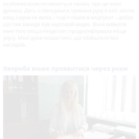
особливо коли починається паніка, про це мало
думаєш. Десь з півгодини я тримала руку в олії, звісно
кліщ з руки не виліз, і тоді я пішла в медпункт – добре
що там завжди був черговий медик. Вона вийняла
мені того кліща пінцетом і продезінфікувала місце
укусу. Мені дуже пощастило, що обійшлося без
наслідків.
Хвороба може проявитися через роки