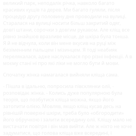
великий парк, неподалік річка, навколо багато
красивих кущів та дерев. Ми багато гуляли, після
процедур другу половину дня проводили на вулиці.
Старалася на вулиці носити більш закритий одяг,
довгі штани, сорочки з довгим рукавом. Але кліщ все
рівно знайшов вразливе місце, де шкіра була тонша.
Я й не відчула, коли він мене вкусив на руці між
безіменним пальцем і мізинцем. Я тоді неабияк
перелякалася, адже наслухалася про різні інфекції. А в
моєму стані ні про які ліки не могло бути й мови.
Спочатку жінка намагалася вийняли кліща сама.
- Пішла в їдальню, попросила півсклянки олії, -
розповідає жінка. - Колись дуже популярною була
теорія, що позбутися кліща можна, якщо його
затопити олією. Мовляв, якщо кліщ кусав десь на
рівнішій поверхні шкіри, треба було «обгородити»
його обручкою і залити всередину олії. Кліщу мало не
вистачати повітря і він мав вийти. Але ж ніхто не хоче
задуматися, що голова кліща вже всередині, і