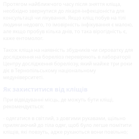
Протягом найближчого часу після зняття кліща,
необхідно звернутися до лікаря-інфекціоніста для
консультації чи лікування. Якщо кліщ побув на тілі
людини недовго, то імовірність інфікування є малою,
але якщо пробув кілька днів, то така вірогідність є,
каже ентомолог.
Також кліща на наявність збудників чи сироватку для
дослідження на бореліоз перевіряють в лабораторії
Центру дослідження бореліозу, який майже три роки
діє в Тернопільському національному
медуніверситеті.
Як захиститися від кліщів
При відвідуванні місць, де можуть бути кліщі,
рекомендується:
- одягатися в світлий, з довгими рукавами, щільно
прилягаючий до тіла одяг, щоб було легше помітити
кліщів, які повзуть, адже рухаються вони повільно;