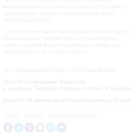
використовувати дозволені репеленти (препарати,
що відлякують кліщів), які реалізуються через
торгівельну мережу.
- кліщів відлякує запах чорнобривців, лаванди, м'яти.
Можна використовувати ефірні олії розмарину,
чайного дерева. Вони теж відлякують кліщів, але
треба зважати, чи не маєте алергії.
*За інформацією ентомолога Світлани Величко
Стежте за новинами Тернополя
у:
Facebook,
Telegram
,
Instagram
,
Viber
та
YouTube
.
Додайте 20 хвилин до вибраних джерел у
Google
ТДМУ
здоров'я
Лабораторний центр