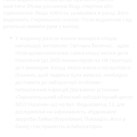
змастити 3%-им розчином йоду, спиртом або
одеколоном. Якщо хоботок залишився в ранці, його
видаляють стерильною голкою. Після видалення слід
ретельно вимити руки з милом.
У жодному разі не можна викидати кліщів, -
наголошує ентомолог Світлана Величко, - адже
після кровосмоктання самка кліща зможе дати
покоління (до 2000 екземплярів) на тій території,
де її викинули. Кліща, якого зняли з потерпілого
(бажано, щоб тварина була живою), необхідно
доставити до лабораторії особливо-
небезпечних інфекцій Державної установи
«Тернопільський обласний лабораторний центр
МОЗ України» що на вул. Федьковича, 13, для
дослідження на інфікованість збудниками
хвороби Лайма (бореліями). Покладіть його в
банку і так принесіть в лабораторію.