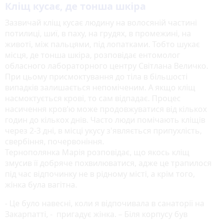
Кліщ кусає, де тонша шкіра
Зазвичай кліщ кусає людину на волосяній частині
потилиці, шиї, в паху, на грудях, в промежині, на
животі, між пальцями, під лопатками. Тобто шукає
місця, де тонша шкіра, розповідає ентомолог
обласного лабораторного центру Світлана Величко.
При цьому присмоктування до тіла в більшості
випадків залишається непоміченим. А якщо кліщ
насмоктується крові, то сам відпадає. Процес
насичення кров’ю може продовжуватися від кількох
годин до кількох днів. Часто люди помічають кліщів
через 2-3 дні, в місці укусу з'являється припухлість,
свербіння, почервоніння.
Тернополянка Марія розповідає, що якось кліщ
змусив її добряче похвилюватися, адже це трапилося
під час відпочинку не в рідному місті, а крім того,
жінка була вагітна.
- Це було навесні, коли я відпочивала в санаторії на
Закарпатті, - пригадує жінка. – Біля корпусу був