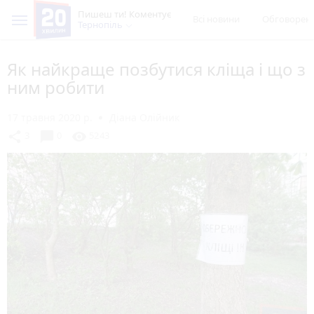
Пишеш ти! Коментує
Всі новини
Обговорен
Тернопіль
Як найкраще позбутися кліща і що з
ним робити
17 травня 2020 р.
Діана Олійник
chat_bubble
share
visibility
3
0
5243