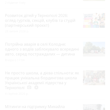
2 години тому
Розвиток дітей у Тернополі 2026:
огляд гуртків, секцій, клубів та студій
(партнерський проєкт)
28 липня 2026 р.
Потрійна аварія в селі Колодне:
одного з водіїв заблокувало всередині
авто, серед постраждалих — дитина
Вчора о 17:04
Не просто школа, а дієва спільнота: як
працює унікальна бордингова школа
Української академії лідерства у
Тернополі
photo_camera
play_circle_filled
4 серпня 2026 р.
Мітинги на підтримку Михайла