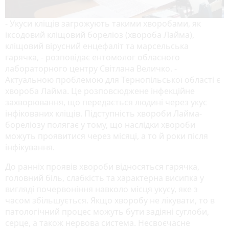
- Укуси кліщів загрожують такими хворобами, як
іксодовий кліщовий бореліоз (хвороба Лайма),
кліщовий вірусний енцефаліт та марсельська
гарячка, - розповідає ентомолог обласного
лабораторного центру Світлана Величко. -
Актуальною проблемою для Тернопільської області є
хвороба Лайма. Це розповсюджене інфекційне
захворювання, що передається людині через укус
інфікованих кліщів. Підступність хвороби Лайма-
бореліозу полягає у тому, що наслідки хвороби
можуть проявитися через місяці, а то й роки після
інфікування.
До ранніх проявів хвороби відносяться гарячка,
головний біль, слабкість та характерна висипка у
вигляді почервоніння навколо місця укусу, яке з
часом збільшується. Якщо хворобу не лікувати, то в
патологічний процес можуть бути задіяні суглоби,
серце, а також нервова система. Несвоєчасне