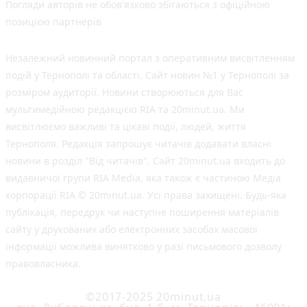
Погляди авторів не обов'язково збігаються з офіційною
позицією партнерів
Незалежний новинний портал з оперативним висвітленням
подій у Тернополі та області. Сайт новин №1 у Тернополі за
розміром аудиторії. Новини створюються для Вас
мультимедійною редакцією RIA та 20minut.ua. Ми
висвітлюємо важливі та цікаві події, людей, життя
Тернополя. Редакція запрошує читачів додавати власні
новини в розділ "Від читачів". Сайт 20minut.ua входить до
видавничої групи RIA Media, яка також є частиною Медіа
корпорації RIA © 20minut.ua. Усі права захищені. Будь-яка
публiкацiя, передрук чи наступне поширення матеріалів
сайту у друкованих або електронних засобах масової
інформації можлива винятково у разі письмового дозволу
правовласника.
©2017-2025 20minut.ua