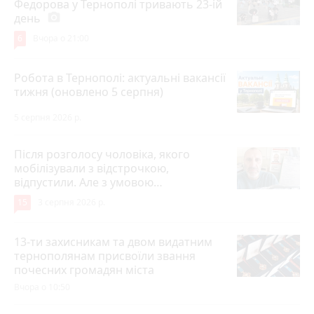
Федорова у Тернополі тривають 23-ій
день
photo_camera
6
Вчора о 21:00
Робота в Тернополі: актуальні вакансії
тижня (оновлено 5 серпня)
5 серпня 2026 р.
Після розголосу чоловіка, якого
мобілізували з відстрочкою,
відпустили. Але з умовою…
15
3 серпня 2026 р.
13-ти захисникам та двом видатним
тернополянам присвоїли звання
почесних громадян міста
Вчора о 10:50