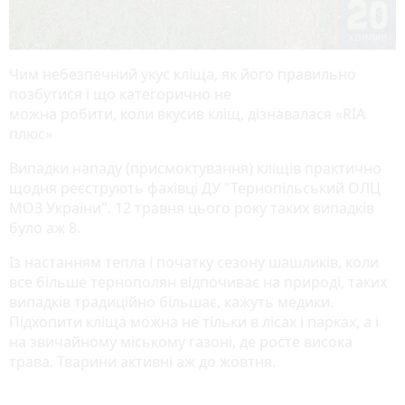
Чим небезпечний укус кліща, як його правильно
позбутися і що категорично не
можна робити, коли вкусив кліщ, дізнавалася «RIA
плюс»
Випадки нападу (присмоктування) кліщів практично
щодня реєструють фахівці ДУ "Тернопільський ОЛЦ
МОЗ України". 12 травня цього року таких випадків
було аж 8.
Із настанням тепла і початку сезону шашликів, коли
все більше тернополян відпочиває на природі, таких
випадків традиційно більшає, кажуть медики.
Підхопити кліща можна не тільки в лісах і парках, а і
на звичайному міському газоні, де росте висока
трава. Тварини активні аж до жовтня.