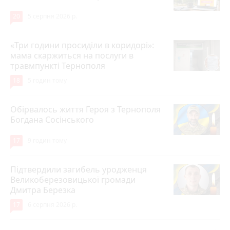
20
5 серпня 2026 р.
«Три години просиділи в коридорі»:
мама скаржиться на послуги в
травмпункті Тернополя
18
5 годин тому
Обірвалось життя Героя з Тернополя
Богдана Сосінського
17
9 годин тому
Підтвердили загибель уродженця
Великоберезовицької громади
Дмитра Березка
17
6 серпня 2026 р.