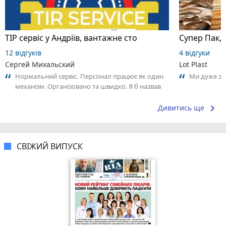
ТІР сервіс у Андріїв, вантажне сто
Супер Пак,
12 відгуків
4 відгуки
Сергей Михальский
Lot Plast
Нормальний сервіс. Персонал працює як один
Ми дуже за
механізм. Організовано та швидко. Я б назвав
команду швидкого реагування. Мені...
keyboard_arrow_right
Дивитись ще
СВІЖИЙ ВИПУСК