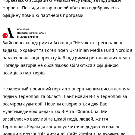
Норвезькою асоціацією медіабізнесу (MBL) за підтримки
Норвегії. Погляди авторів не обов’язково відображають
офіційну позицію партнерів програми.
Здійснено за підтримки Асоціації “Незалежні регіональні
видавці України” та Foreningen Ukrainian Media Fund Nordic в
рамках реалізації проєкту Хаб підтримки регіональних медіа.
Погляди авторів не обов'язково збігаються з офіційною
позицією партнерів
Незалежний новинний портал з оперативним висвітленням
подій у Тернополі та області. Сайт новин №1 у Тернополі за
розміром аудиторії. Новини створюються для Вас
мультимедійною редакцією RIA та 20minut.ua. Ми
висвітлюємо важливі та цікаві події, людей, життя
Тернополя. Редакція запрошує читачів додавати власні
новини в розділ "Від читачів". Сайт 20minut.ua входить до