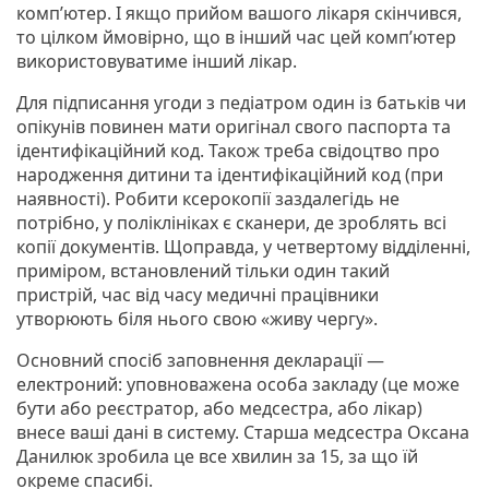
комп’ютер. І якщо прийом вашого лікаря скінчився,
то цілком ймовірно, що в інший час цей комп’ютер
використовуватиме інший лікар.
Для підписання угоди з педіатром один із батьків чи
опікунів повинен мати оригінал свого паспорта та
ідентифікаційний код. Також треба свідоцтво про
народження дитини та ідентифікаційний код (при
наявності). Робити ксерокопії заздалегідь не
потрібно, у поліклініках є сканери, де зроблять всі
копії документів. Щоправда, у четвертому відділенні,
приміром, встановлений тільки один такий
пристрій, час від часу медичні працівники
утворюють біля нього свою «живу чергу».
Основний спосіб заповнення декларації —
електроний: уповноважена особа закладу (це може
бути або реєстратор, або медсестра, або лікар)
внесе ваші дані в систему. Старша медсестра Оксана
Данилюк зробила це все хвилин за 15, за що їй
окреме спасибі.