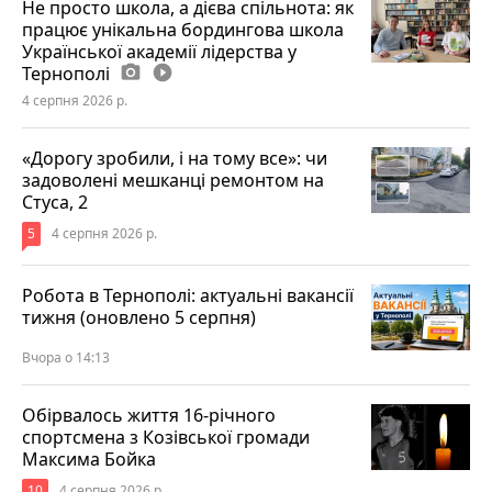
Не просто школа, а дієва спільнота: як
працює унікальна бордингова школа
Української академії лідерства у
Тернополі
photo_camera
play_circle_filled
4 серпня 2026 р.
«Дорогу зробили, і на тому все»: чи
задоволені мешканці ремонтом на
Стуса, 2
5
4 серпня 2026 р.
Робота в Тернополі: актуальні вакансії
тижня (оновлено 5 серпня)
Вчора о 14:13
Обірвалось життя 16-річного
спортсмена з Козівської громади
Максима Бойка
10
4 серпня 2026 р.