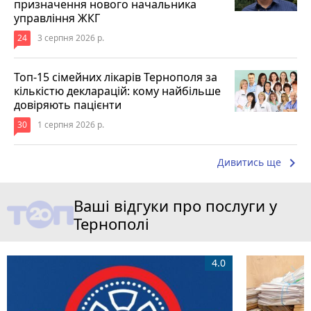
призначення нового начальника
управління ЖКГ
24
3 серпня 2026 р.
Топ-15 сімейних лікарів Тернополя за
кількістю декларацій: кому найбільше
довіряють пацієнти
30
1 серпня 2026 р.
keyboard_arrow_right
Дивитись ще
Ваші відгуки про послуги у
Тернополі
4.0