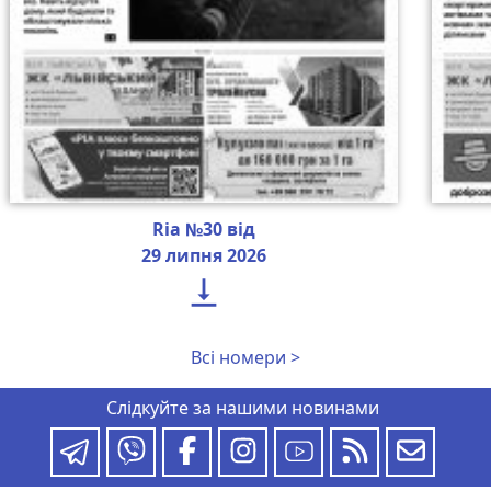
Ria №30 від
29 липня 2026

Всі номери >
Слідкуйте за нашими новинами