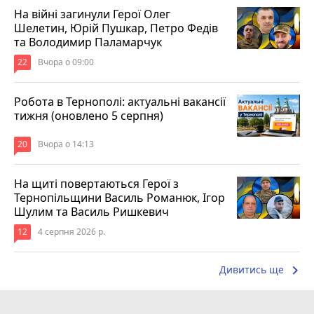
На війні загинули Герої Олег
Шелетин, Юрій Пушкар, Петро Федів
та Володимир Паламарчук
22
Вчора о 09:00
Робота в Тернополі: актуальні вакансії
тижня (оновлено 5 серпня)
20
Вчора о 14:13
На щиті повертаються Герої з
Тернопільщини Василь Романюк, Ігор
Шулим та Василь Ришкевич
12
4 серпня 2026 р.
keyboard_arrow_right
Дивитись ще