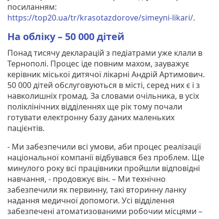
посиланням:
https://top20.ua/tr/krasotazdorove/simeyni-likari/
.
На обліку – 50 000 дітей
Понад тисячу декларацій з педіатрами уже клали в
Тернополі. Процес іде повним махом, зауважує
керівник міської дитячої лікарні Андрій Артимович.
50 000 дітей обслуговуються в місті, серед них є і з
навколишніх громад. За словами очільника, в усіх
поліклінічних відділеннях ще рік тому почали
готувати електронну базу даних маленьких
пацієнтів.
- Ми забезпечили всі умови, аби процес реалізації
національної компанії відбувався без проблем. Ще
минулого року всі працівники пройшли відповідні
навчання, - продовжує він. – Ми технічно
забезпечили як первинну, такі вторинну ланку
надання медичної допомоги. Усі відділення
забезпечені атоматизованими робочии місцями –