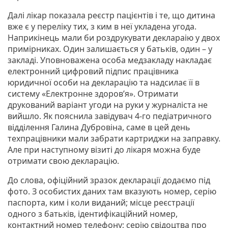
Далі лікар показала реєстр пацієнтів і те, що дитина
вже є у переліку тих, з ким в неї укладена угода.
Наприкінець мали би роздрукувати деклараію у двох
примірниках. Один залишається у батьків, один – у
закладі. Уповноважена особа медзакладу накладає
електронний цифровий підпис працівника
юридичної особи на декларацію та надсилає її в
систему «Електронне здоров’я». Отримати
друкований варіант угоди на руки у журналіста не
вийшло. Як пояснила завідувач 4-го педіатричного
відділення Галина Дубровіна, саме в цей день
техпрацівники мали забрати картриджи на заправку.
Але при наступному візиті до лікаря можна буде
отримати свою декларацію.
До слова, офіційний зразок декларації додаємо під
фото. З особистих даних там вказують номер, серію
паспорта, ким і коли виданий; місце реєстрації
одного з батьків, ідентифікаційний номер,
контактний номер телефону; серію свідоцтва про