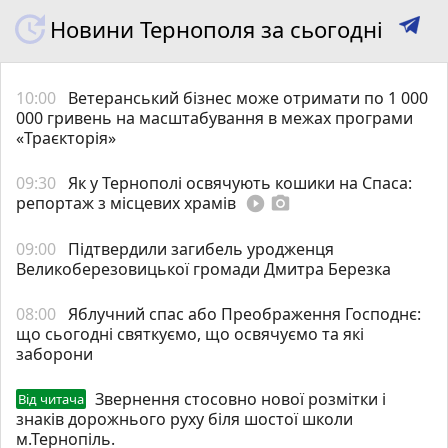
Новини Тернополя за сьогодні
10:00
Ветеранський бізнес може отримати по 1 000
000 гривень на масштабування в межах програми
«Траєкторія»
09:30
Як у Тернополі освячують кошики на Спаса:
репортаж з місцевих храмів
play_circle_filled
photo_camera
09:00
Підтвердили загибель уродженця
Великоберезовицької громади Дмитра Березка
08:00
Яблучний спас або Преображення Господнє:
що сьогодні святкуємо, що освячуємо та які
заборони
Звернення стосовно нової розмітки і
Від читача
знаків дорожнього руху біля шостої школи
м.Тернопіль.