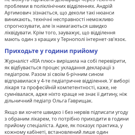
проблеми в поліклінічних відділеннях. Андрій
Артимович зізнається, що деколи такі нюанси
виникають, технічні несправності неможливо
спрогнозувати, але їх намагаються швидко
ліквідувати. Крім того, зауважує, що відділення
мають один з кращих у Тернополі інтернет-зв'язок.
Приходьте у години прийому
Журналіст «RIA плюс» вирішила на собі перевірити,
як відбувається процес укладання декларації з
педіатром. Разом зі своїм 6-річним сином
відправилася у 4-те педіатричне відділення. У виборі
лікаря та професійній компетентності, каже, не
сумнівалася, адже ніхто краще не знає її дитину, ніж
дільничний педіатр Ольга Гаврищак.
Якщо ви хочете швидко і без нервів підписати угоду
з обраним лікарем, то потрібно приходити в години
прийому спеціаліста. Адже, як показує практика, у
кожному кабінеті, встановлений лише один