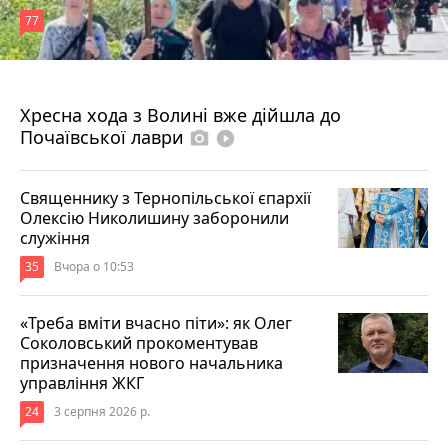
77
4 серпня 2026 р.
Хресна хода з Волині вже дійшла до
Почаївської лаври
photo_camera
play_circle_filled
Священнику з Тернопільської єпархії
Олексію Николишину заборонили
служіння
35
Вчора о 10:53
«Треба вміти вчасно піти»: як Олег
Соколовський прокоментував
призначення нового начальника
управління ЖКГ
24
3 серпня 2026 р.