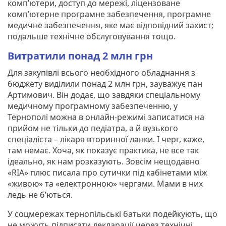
комп’ютери, доступ до мережі, ліцензоване
комп’ютерне програмне забезпечення, програмне
медичне забезпечення, яке має відповідний захист;
подальше технічне обслуговування тощо.
Витратили понад 2 млн грн
Для закупівлі всього необхідного обладнання з
бюджету виділили понад 2 млн грн, зауважує пан
Артимович. Він додає, що завдяки спеціальному
медичному програмному забезпеченню, у
Тернополі можна в онлайн-режимі записатися на
прийом не тільки до педіатра, а й вузького
спеціаліста – лікаря вторинної ланки. І черг, каже,
там немає. Хоча, як показує практика, не все так
ідеально, як нам розказують. Зовсім нещодавно
«RIA» плюс писала про сутички під кабінетами між
«живою» та «електронною» чергами. Мами в них
ледь не б’ються.
У соцмережах тернопільські батьки подейкують, що
не можуть підписати декларації через технічні