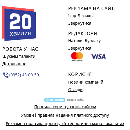
РЕКЛАМА НА САЙТІ
Ігор Леськів
Звернутися
РЕДАКТОРИ
Наталія Бурлаку
Звернутися
РОБОТА У НАС
Шукаєм таланти
Детальніше
КОРИСНЕ
phone_in_talk
(0352) 43-00-50
Новини компаній
Огляди
Правила користування сайтом
Умови і правила надання платного доступу
Рекламна політика проєкту «Інтерактивна мапа локальних