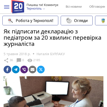
Пишеш ти! Коментує
Всі новини
Обговорен
Тернопіль
Робота у Тернополі!
Огляди
Як підписати декларацію з
педіатром за 20 хвилин: перевірка
журналіста
5 травня 2018 р.
Наталія БУРЛАКУ
chat_bubble
share
visibility
36
0
2185