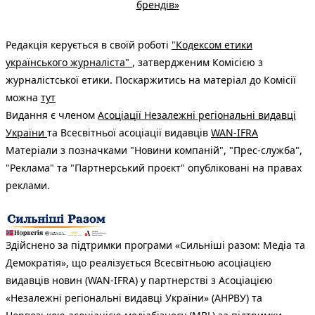
брендів»
Редакція керується в своїй роботі
"Кодексом етики
українського журналіста"
, затвердженим Комісією з
журналістської етики. Поскаржитись на матеріал до Комісії
можна
тут
Видання є членом
Асоціації Незалежні регіональні видавці
України
та Всесвітньої асоціації видавців
WAN-IFRA
Матеріали з позначками "Новини компаній", "Прес-служба",
"Реклама" та "Партнерський проєкт" опубліковані на правах
реклами.
Здійснено за підтримки програми «Сильніші разом: Медіа та
Демократія», що реалізується Всесвітньою асоціацією
видавців новин (WAN-IFRA) у партнерстві з Асоціацією
«Незалежні регіональні видавці України» (АНРВУ) та