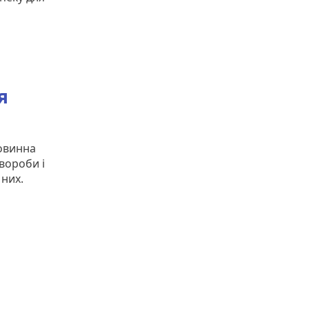
я
овинна
вороби і
 них.