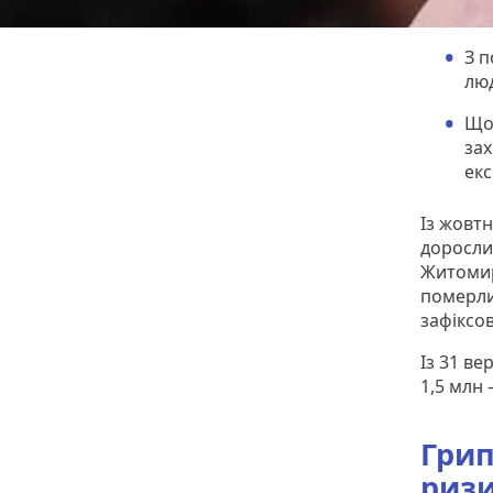
З п
лю
Що 
зах
екс
Із жовтн
дорослих
Житомир
померли
зафіксов
Із 31 ве
1,5 млн 
Грип
ризи