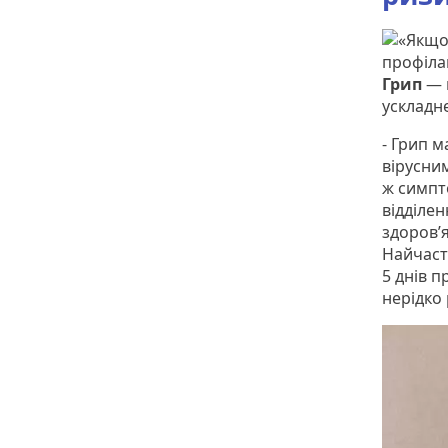
Грип
— 
ускладн
- Грип 
вірусним
ж симпт
відділе
здоров’я
Найчаст
5 днів п
нерідко