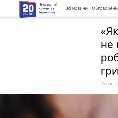
Пишеш ти!
Всі новини
Обговоренн
Коментує
Тернопіль
«Як
не 
роб
гри
15 січня 