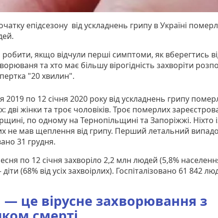
очатку епідсезону від ускладнень грипу в Україні померл
дей.
робити, якщо відчули перші симптоми, як вберегтись ві
ворюваня та хто має більшу вірогідність захворіти розп
пертка "20 хвилин".
я 2019 по 12 січня 2020 року від ускладнень грипу помер
: дві жінки та троє чоловіків. Троє померлих зареєстров
щині, по одному на Тернопільщині та Запоріжжі. Ніхто і
х не мав щеплення від грипу. Перший летальний випад
ано 31 грудня.
ресня по 12 січня захворіло 2,2 млн людей (5,8% населення
– діти (68% від усіх захвоірлих). Госпіталізовано 61 842 лю
 — це вірусне захворювання з
ком смерті