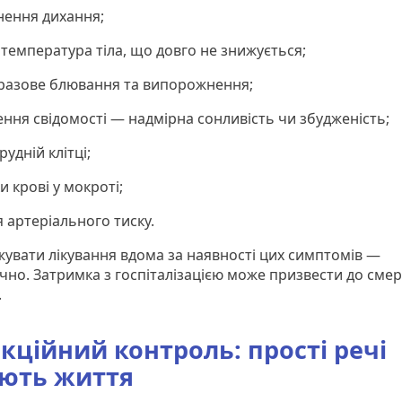
днення дихання;
 температура тіла, що довго не знижується;
оразове блювання та випорожнення;
ення свідомості — надмірна сонливість чи збудженість;
грудній клітці;
и крові у мокроті;
я артеріального тиску.
увати лікування вдома за наявності цих симптомів —
чно. Затримка з госпіталізацією може призвести до смер
.
кційний контроль: прості речі
ують життя