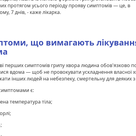
их протягом усього періоду прояву симптомів — це, в
му, 7 днів, - каже лікарка.
томи, що вимагають лікуванн
ма
ві перших симптомів грипу хвора людина обов'язково п
ися вдома — щоб не провокувати ускладнення власної х
жати інших людей на небезпеку, смертельну для деяких з
симптомами є:
ена температура тіла;
горлі;
;