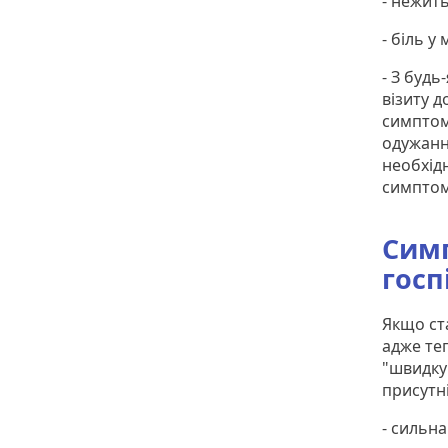
- нежить
- біль у 
- З будь
візиту д
симптом
одужання
необхід
симптом
Симп
госп
Якщо ста
адже те
"швидку
присутні
- сильна