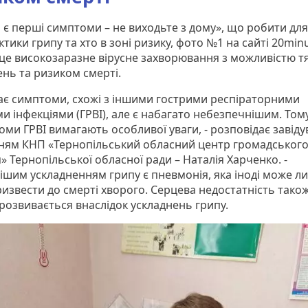
це високозаразне вірусне захворювання з можливістю т
ень та ризиком смерті.
має симптоми, схожі з іншими гострими респіраторними
и інфекціями (ГРВІ), але є набагато небезпечнішим. Том
оми ГРВІ вимагають особливої уваги, - розповідає завіду
нням КНП «Тернопільський обласний центр громадськог
» Тернопільської обласної ради – Наталія Харченко. -
ішим ускладненням грипу є пневмонія, яка іноді може ли
ризвести до смерті хворого. Серцева недостатність тако
 розвивається внаслідок ускладнень грипу.