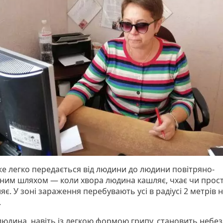
же легко передається від людини до людини повітряно-
ним шляхом — коли хвора людина кашляє, чхає чи прос
є. У зоні зараження перебувають усі в радіусі 2 метрів 
.
 людина, навіть із легкою формою грипу, становить небез