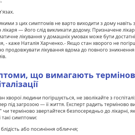
;
м'язах.
-якими з цих симптомів не варто виходити з дому навіть
о лікаря — його слід викликати додому. Призначене ліка
атичне лікування у домашніх умовах може бути достатн
, - каже Наталія Харченко.- Якщо стан хворого не погір
но продовжувати лікування вдома до повного зникнення
ів.
томи, що вимагають термінов
італізації
н хворої людини погіршується, не зволікайте з госпіталі
пер під загрозою — її життя. Експерт радить терміново в
" чи терміново звертайтеся безпосередньо до лікарні, 
 такі симптоми:
 блідість або посиніння обличчя;