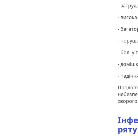
- затру
- висока
- багат
- поруш
- болі у 
- домішк
- падінн
Продовж
небезпе
хворого
Інфе
рят