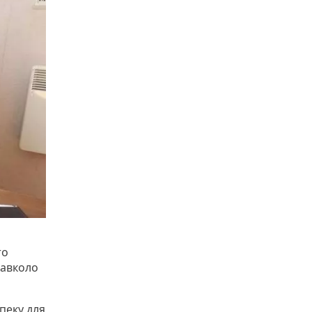
то
навколо
пеку для