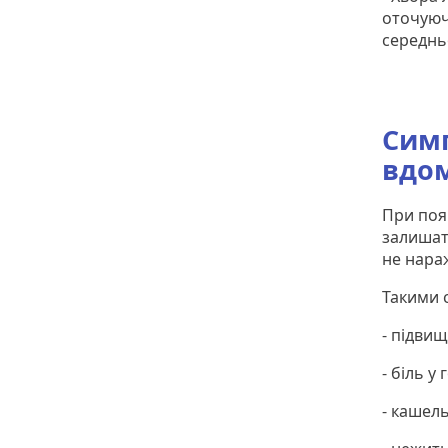
оточуюч
середньо
Симп
вдо
При поя
залишат
не нара
Такими 
- підвищ
- біль у 
- кашель