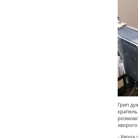
Грип ду
крапель
розмовля
хворого
- Хвора