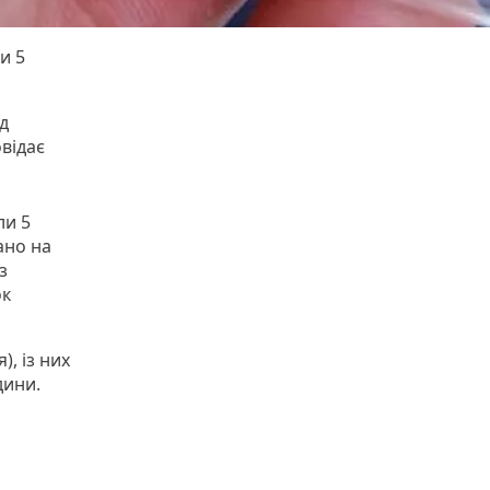
и 5
д
овідає
ли 5
ано на
з
ок
), із них
дини.