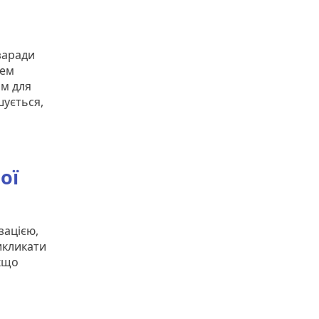
 заради
рем
ім для
шується,
ої
зацією,
икликати
якщо