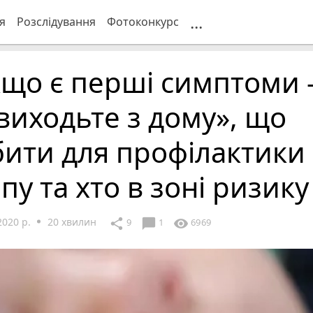
...
я
Розслідування
Фотоконкурс
що є перші симптоми 
виходьте з дому», що
ити для профілактики
пу та хто в зоні ризику
2020 р.
20 хвилин
chat_bubble
share
visibility
9
1
6969