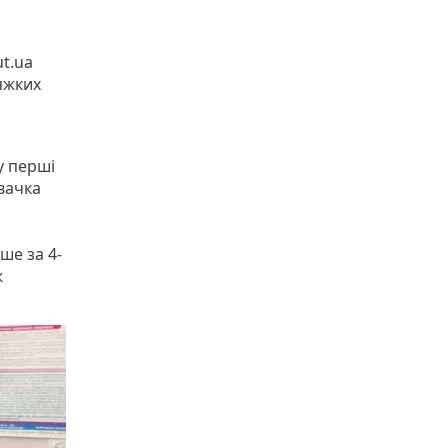
яжких
у перші
вачка
о
ше за 4-
ж