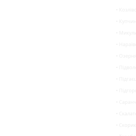
• Козлів
• Купчин
• Микул
• Нараїв
• Озерня
• Підво
• Підгає
• Підгор
• Саранч
• Скалат
• Скорик