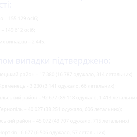
ті:
о – 155 129 осіб;
– 149 612 осіб;
х випадків – 2 445.
лом випадки підтверджено:
ецький район – 17 380 (16 787 одужало, 314 летальних)
. Кременець - 3 230 (3 141 одужало, 66 летальних);
ільський район – 92 677 (89 118 одужало, 1 413 летальних
. Тернопіль – 40 027 (38 251 одужало, 606 летальних);
вський район – 45 072 (43 707 одужало, 715 летальних)
. Чортків - 6 677 (6 506 одужало, 57 летальних).