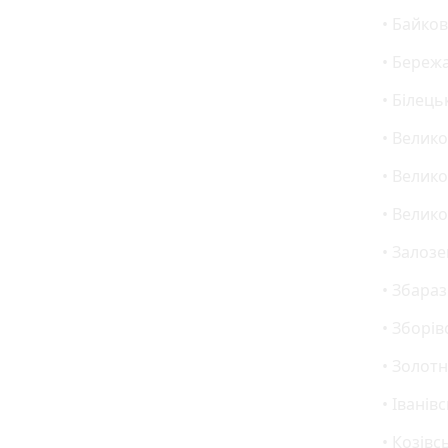
• Байков
• Бережа
• Білець
• Велик
• Велико
• Велико
• Залоз
• Збараз
• Зборів
• Золотн
• Іванів
• Козівс