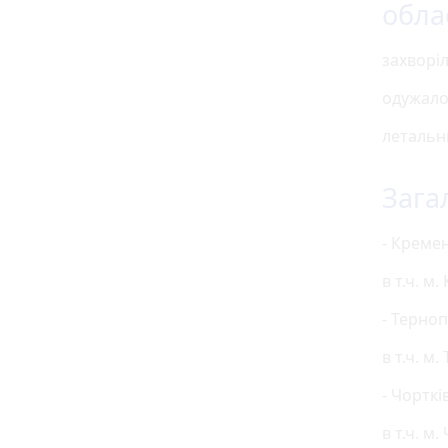
облас
захворіл
одужало 
летальни
Зага
- Кремен
в т.ч. м
- Терноп
в т.ч. м
- Чорткі
в т.ч. м