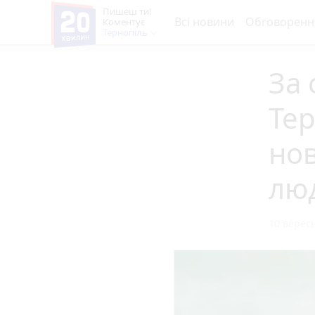
Пишеш ти!
Всі новини
Обговоренн
Коментує
Тернопіль
За 
Тер
нов
лю
10 вересн