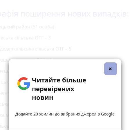
рафія поширення нових випадків:
цький район (51 особа)
івська сільська ОТГ – 3
дедеркальська сільська ОТГ – 5
вецька селищна ОТГ – 5
×
ецька міська ОТГ – 13
Читайте більше
цька міська ОТГ – 15
перевірених
ненська сільська ОТГ – 3
новин
ська міська ОТГ – 1
Додайте 20 хвилин до вибраних джерел в Google
а міська ОТГ – 6
льський район (222 особи)