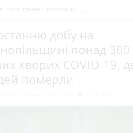
...
я
Розслідування
Фотоконкурс
останню добу на
нопільщині понад 300
их хворих COVID-19, д
дей померли
я 2022 р.
Тетяна Шпікула
chat_bubble
share
visibility
2
18
1254