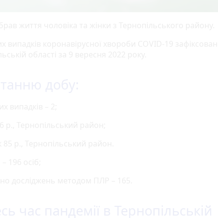
брав життя чоловіка та жінки з Тернопільського району.
их випадків коронавірусної хвороби COVID-19 зафіксован
ьській області за 9 вересня 2022 року.
станню добу:
х випадків – 2;
36 р., Тернопільський район;
к 85 р., Тернопільський район.
– 196 осіб;
но досліджень методом ПЛР – 165.
есь час пандемії в Тернопільській