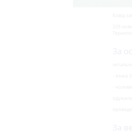
Ковід за
329 нов
Тернопіл
За о
летальни
- жінка 
- чолові
одужало 
проведе
За в