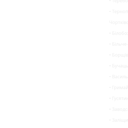
• Теребо
• Терноп
Чортківс
• Білобо
• Більче
• Борщів
• Бучаць
• Василь
• Грима
• Гусяти
• Завод
• Заліщи