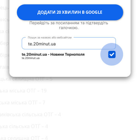
ецька сільська ОТГ – 5
ДОДАТИ 20 ХВИЛИН В GOOGLE
нська міська ОТГ – 6
ка сільська ОТГ – 2
оберезовицька селищна ОТГ – 33
бірківська селищна ОТГ – 0
гаївська сільська ОТГ –0
ецька селищна ОТГ – 5
ька міська ОТГ – 19
ська міська ОТГ – 7
иківська сільська ОТГ – 4
ська сільська ОТГ – 4
ька селищна ОТГ – 4