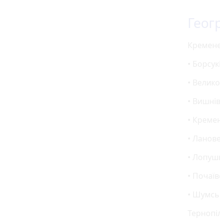
Геог
Кремене
• Борсук
• Велико
• Вишні
• Кремен
• Ланове
• Лопуш
• Почаїв
• Шумськ
Тернопі