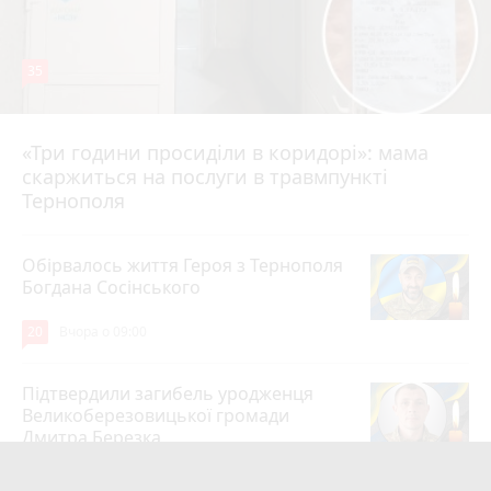
35
«Три години просиділи в коридорі»: мама
Вчора о 13:05
скаржиться на послуги в травмпункті
Тернополя
Обірвалось життя Героя з Тернополя
Богдана Сосінського
20
Вчора о 09:00
Підтвердили загибель уродженця
Великоберезовицької громади
Дмитра Березка
17
6 серпня 2026 р.