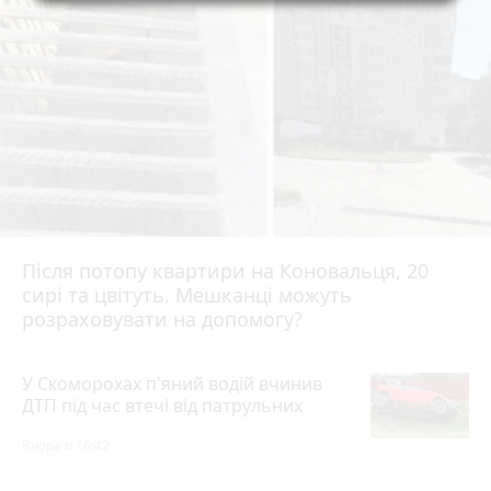
Після потопу квартири на Коновальця, 20
сирі та цвітуть. Мешканці можуть
розраховувати на допомогу?
У Скоморохах п'яний водій вчинив
ДТП під час втечі від патрульних
Вчора о 16:42