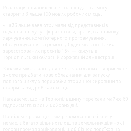
Реалізація поданих бізнес-планів дасть змогу
створити більше 100 нових робочих місць.
«Найбільше заяв отримали від представників
надання послуг у сферах освіти, краси, відпочинку,
харчування, комп'ютерного програмування,
обслуговування та ремонту будинків та ін. Таких
зареєстрованих проєктів 16», — кажуть в
Тернопільській обласній державній адміністрації.
Завдяки мікрогранту одне з релокованих підприємств
зможе придбати нове обладнання для запуску
повного циклу з переробки вторинної сировини та
створить ряд робочих місць.
Нагадаємо, що на Тернопільщину переїхали майже 60
підприємств із зони бойових дій.
Проблем з розміщенням релокованого бізнесу
немає, є багато вільних площ та земельних ділянок і
голови громад зацікавлені, щоб бізнес переїхав на