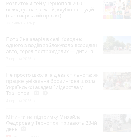
Розвиток дітей у Тернополі 2026:
огляд гуртків, секцій, клубів та студій
(партнерський проєкт)
28 липня 2026 р.
Потрійна аварія в селі Колодне:
одного з водіїв заблокувало всередині
авто, серед постраждалих — дитина
7 серпня 2026 р.
Не просто школа, а дієва спільнота: як
працює унікальна бордингова школа
Української академії лідерства у
Тернополі
photo_camera
play_circle_filled
4 серпня 2026 р.
Мітинги на підтримку Михайла
Федорова у Тернополі тривають 23-ій
день
photo_camera