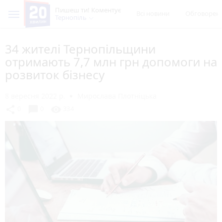
Пишеш ти! Коментує
Всі новини
Обговорен
Тернопіль
34 жителі Тернопільщини
отримають 7,7 млн грн допомоги на
розвиток бізнесу
8 вересня 2022 р.
Мирослава Плотніцька
chat_bubble
share
visibility
0
0
334