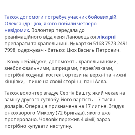
Також допомоги потребує учасник бойових дій,
Олександр Цюх, якого побили четверо
невідомих
. Волонтер передала до
реанімаційного відділеня Лановецької
лікарні
препарати та крапельниці. № картки 5168 7573 2491
7998, одержувач - батько: Цюх Василь Петрович.
- Кому небайдуже, допоможіть крапельницями,
знеболювальними, шприцами, перев`язками,
потрібні ходунці, костелі, ортези на верхні та нижні
кінцівки, - пише на своїй сторінці пані Алла.
Також волонтер згадує Сергія Башту, який чекає на
заміну другого суглобу, його вартість – 7 тисяч
доларів. Операція призначена на 17 липня. Згадує
онкохворого Миколу (72 бригада), якого вже
проперовано. Чоловік пережив 4 хімії, зараз
потрібно купувати наступну.