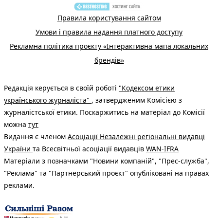
Правила користування сайтом
Умови і правила надання платного доступу
Рекламна політика проєкту «Інтерактивна мапа локальних
брендів»
Редакція керується в своїй роботі
"Кодексом етики
українського журналіста"
, затвердженим Комісією з
журналістської етики. Поскаржитись на матеріал до Комісії
можна
тут
Видання є членом
Асоціації Незалежні регіональні видавці
України
та Всесвітньої асоціації видавців
WAN-IFRA
Матеріали з позначками "Новини компаній", "Прес-служба",
"Реклама" та "Партнерський проєкт" опубліковані на правах
реклами.