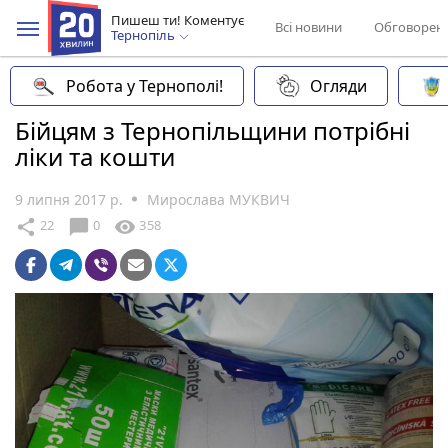
Пишеш ти! Коментує
Всі новини
Обговорен
Тернопіль
Робота у Тернополі!
Огляди
Бійцям з Тернопільщини потрібні
ліки та кошти
9 липня 2017 р.
Мирослава МУКВИЧ
chat_bubble
share
visibility
22
0
358