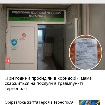
48
«Три години просиділи в коридорі»: мама
8 серпня 2026 р.
скаржиться на послуги в травмпункті
Тернополя
Обірвалось життя Героя з Тернополя