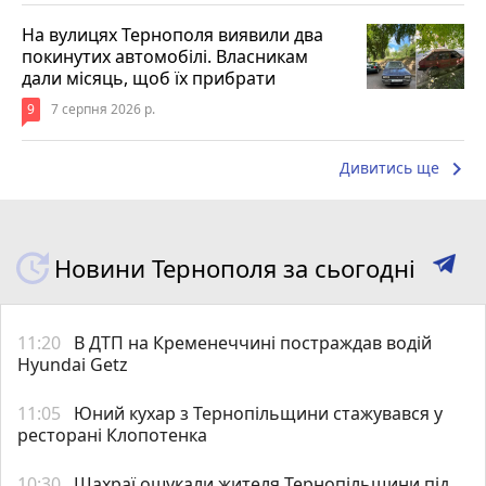
На вулицях Тернополя виявили два
покинутих автомобілі. Власникам
дали місяць, щоб їх прибрати
9
7 серпня 2026 р.
keyboard_arrow_right
Дивитись ще
Новини Тернополя за сьогодні
11:20
В ДТП на Кременеччині постраждав водій
Hyundai Getz
11:05
Юний кухар з Тернопільщини стажувався у
ресторані Клопотенка
10:30
Шахраї ошукали жителя Тернопільщини під