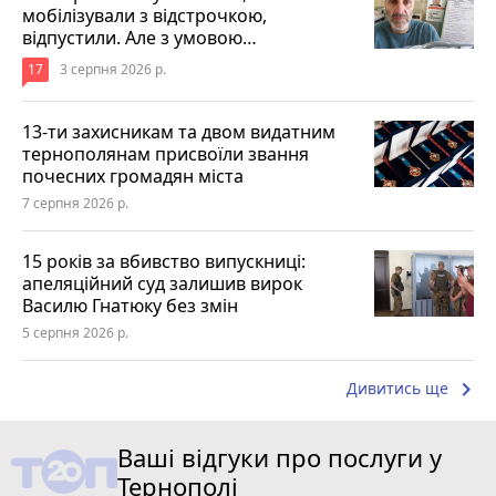
мобілізували з відстрочкою,
відпустили. Але з умовою…
17
3 серпня 2026 р.
13-ти захисникам та двом видатним
тернополянам присвоїли звання
почесних громадян міста
7 серпня 2026 р.
15 років за вбивство випускниці:
апеляційний суд залишив вирок
Василю Гнатюку без змін
5 серпня 2026 р.
keyboard_arrow_right
Дивитись ще
Ваші відгуки про послуги у
Тернополі