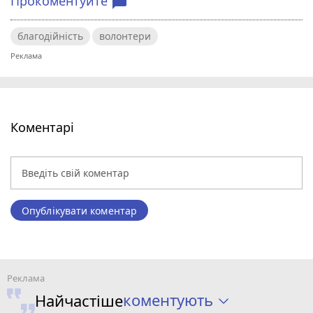
Прокоментуйте
chat_bubble
благодійність
волонтери
Коментарі
Опублікувати коментар
коментують
Найчастіше