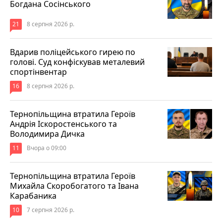
Богдана Сосінського
21
8 серпня 2026 р.
Вдарив поліцейського гирею по
голові. Суд конфіскував металевий
спортінвентар
16
8 серпня 2026 р.
Тернопільщина втратила Героїв
Андрія Іскоростенського та
Володимира Дичка
11
Вчора о 09:00
Тернопільщина втратила Героїв
Михайла Скоробогатого та Івана
Карабаника
10
7 серпня 2026 р.