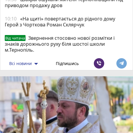
приводом продажу дров
10:10
«На щиті» повертається до рідного дому
Герой з Чорткова Роман Склярчук
Звернення стосовно нової розмітки і
Від читача
знаків дорожнього руху біля шостої школи
м.Тернопіль.
Всі новини
Підпишись