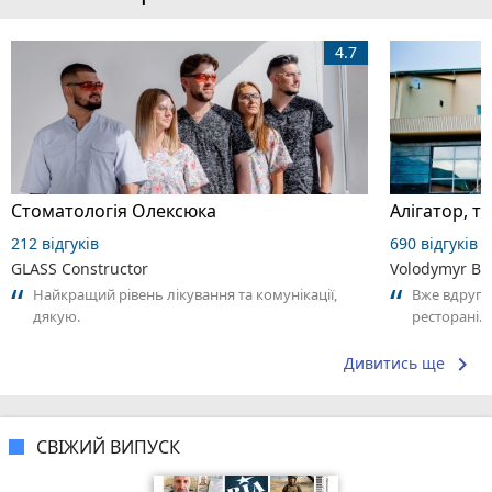
4.7
Стоматологія Олексюка
212 відгуків
690 відгуків
GLASS Constructor
Volodymyr Bo
Найкращий рівень лікування та комунікації,
Вже вдруге
дякую.
ресторані. 
взяв замовл
keyboard_arrow_right
Дивитись ще
СВІЖИЙ ВИПУСК