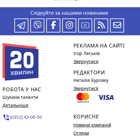
Слідкуйте за нашими новинами
РЕКЛАМА НА САЙТІ
Ігор Леськів
Звернутися
РЕДАКТОРИ
Наталія Бурлаку
Звернутися
РОБОТА У НАС
Шукаєм таланти
Детальніше
КОРИСНЕ
phone_in_talk
(0352) 43-00-50
Новини компаній
Огляди