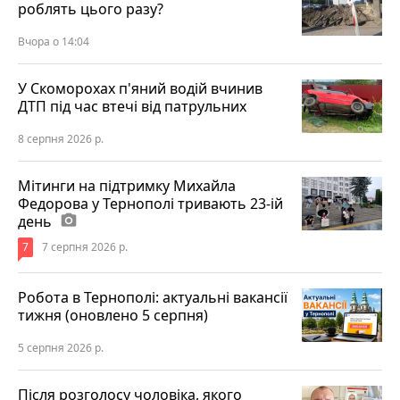
роблять цього разу?
Вчора о 14:04
У Скоморохах п'яний водій вчинив
ДТП під час втечі від патрульних
8 серпня 2026 р.
Мітинги на підтримку Михайла
Федорова у Тернополі тривають 23-ій
день
photo_camera
7
7 серпня 2026 р.
Робота в Тернополі: актуальні вакансії
тижня (оновлено 5 серпня)
5 серпня 2026 р.
Після розголосу чоловіка, якого