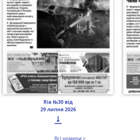
Ria №30 від
29 липня 2026

Всі номери >