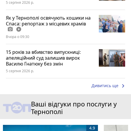
5 серпня 2026 р.
Як у Тернополі освячують кошики на
Спаса: репортаж з місцевих храмів
photo_camera
play_circle_filled
Вчора о 09:30
15 років за вбивство випускниці:
апеляційний суд залишив вирок
Василю Гнатюку без змін
5 серпня 2026 р.
keyboard_arrow_right
Дивитись ще
Ваші відгуки про послуги у
Тернополі
4.9