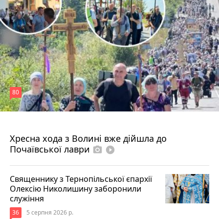
80
4 серпня 2026 р.
Хресна хода з Волині вже дійшла до
Почаївської лаври
photo_camera
play_circle_filled
Священнику з Тернопільської єпархії
Олексію Николишину заборонили
служіння
36
5 серпня 2026 р.