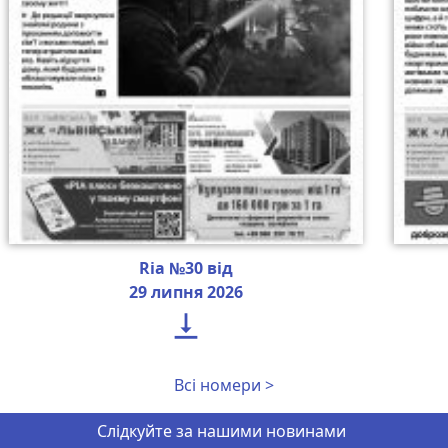
Ria №30 від
29 липня 2026

Всі номери >
Слідкуйте за нашими новинами