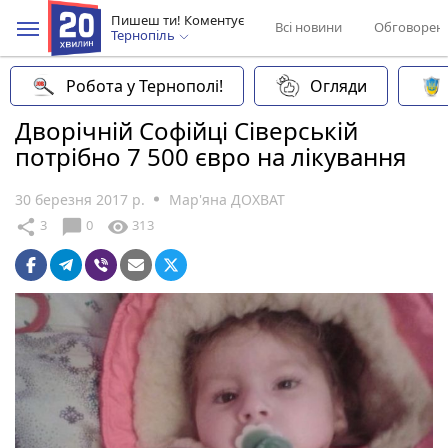
Пишеш ти! Коментує
Всі новини
Обговорен
Тернопіль
Робота у Тернополі!
Огляди
Дворічній Софійці Сіверській
потрібно 7 500 євро на лікування
30 березня 2017 р.
Мар'яна ДОХВАТ
chat_bubble
share
visibility
3
0
313