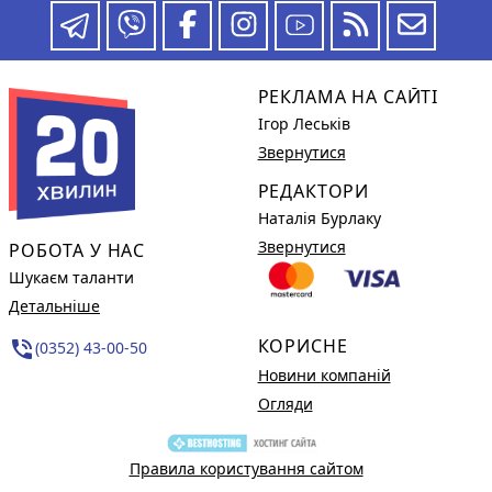
РЕКЛАМА НА САЙТІ
Ігор Леськів
Звернутися
РЕДАКТОРИ
Наталія Бурлаку
Звернутися
РОБОТА У НАС
Шукаєм таланти
Детальніше
КОРИСНЕ
phone_in_talk
(0352) 43-00-50
Новини компаній
Огляди
Правила користування сайтом