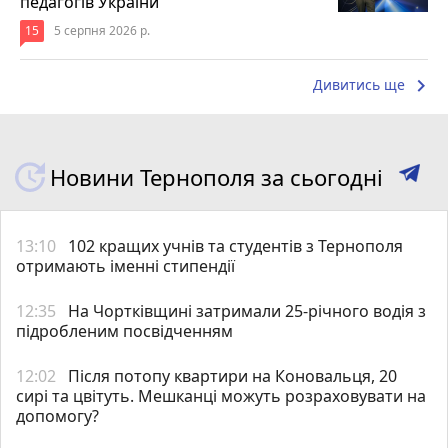
педагогів України
15
5 серпня 2026 р.
keyboard_arrow_right
Дивитись ще
Новини Тернополя за сьогодні
13:10
102 кращих учнів та студентів з Тернополя
отримають іменні стипендії
12:35
На Чортківщині затримали 25-річного водія з
підробленим посвідченням
12:02
Після потопу квартири на Коновальця, 20
сирі та цвітуть. Мешканці можуть розраховувати на
допомогу?