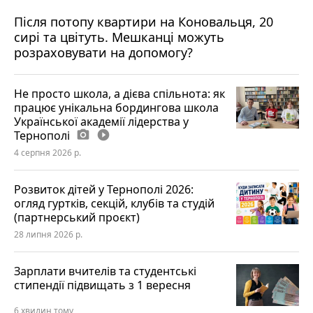
Після потопу квартири на Коновальця, 20
сирі та цвітуть. Мешканці можуть
розраховувати на допомогу?
Не просто школа, а дієва спільнота: як
працює унікальна бордингова школа
Української академії лідерства у
Тернополі
photo_camera
play_circle_filled
4 серпня 2026 р.
Розвиток дітей у Тернополі 2026:
огляд гуртків, секцій, клубів та студій
(партнерський проєкт)
28 липня 2026 р.
Зарплати вчителів та студентські
стипендії підвищать з 1 вересня
6 хвилин тому