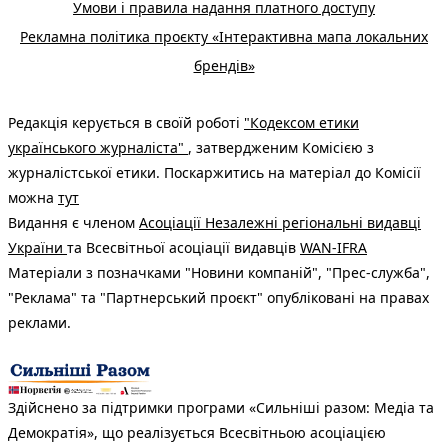
Умови і правила надання платного доступу
Рекламна політика проєкту «Інтерактивна мапа локальних
брендів»
Редакція керується в своїй роботі
"Кодексом етики
українського журналіста"
, затвердженим Комісією з
журналістської етики. Поскаржитись на матеріал до Комісії
можна
тут
Видання є членом
Асоціації Незалежні регіональні видавці
України
та Всесвітньої асоціації видавців
WAN-IFRA
Матеріали з позначками "Новини компаній", "Прес-служба",
"Реклама" та "Партнерський проєкт" опубліковані на правах
реклами.
Здійснено за підтримки програми «Сильніші разом: Медіа та
Демократія», що реалізується Всесвітньою асоціацією