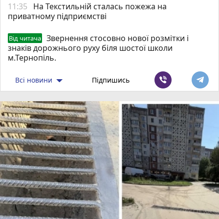
11:35
На Текстильній сталась пожежа на
приватному підприємстві
Звернення стосовно нової розмітки і
Від читача
знаків дорожнього руху біля шостої школи
м.Тернопіль.
Всі новини
Підпишись