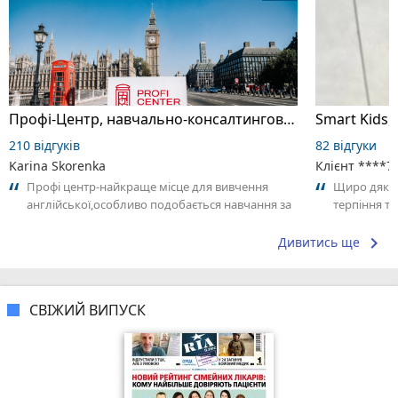
Профі-Центр, навчально-консалтингова компанія
Smart Kids,
210 відгуків
82 відгуки
Karina Skorenka
Клієнт ****7
Профі центр-найкраще місце для вивчення
Щиро дякує
англійської,особливо подобається навчання за
терпіння та
методом калана,викладачі дуже милі...
дитини.
keyboard_arrow_right
Дивитись ще
СВІЖИЙ ВИПУСК