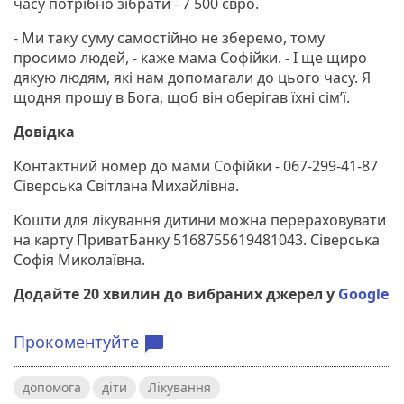
часу потрібно зібрати - 7 500 євро.
- Ми таку суму самостійно не зберемо, тому
просимо людей, - каже мама Софійки. - І ще щиро
дякую людям, які нам допомагали до цього часу. Я
щодня прошу в Бога, щоб він оберігав їхні сімʼї.
Довідка
Контактний номер до мами Софійки - 067-299-41-87
Сіверська Світлана Михайлівна.
Кошти для лікування дитини можна перераховувати
на карту ПриватБанку 5168755619481043. Сіверська
Софія Миколаївна.
Додайте 20 хвилин до вибраних джерел у
Google
Прокоментуйте
chat_bubble
допомога
діти
Лікування