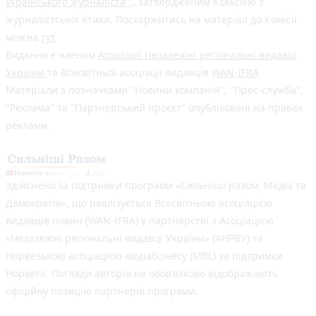
українського журналіста"
, затвердженим Комісією з
журналістської етики. Поскаржитись на матеріал до Комісії
можна
тут
Видання є членом
Асоціації Незалежні регіональні видавці
України
та Всесвітньої асоціації видавців
WAN-IFRA
Матеріали з позначками "Новини компаній", "Прес-служба",
"Реклама" та "Партнерський проєкт" опубліковані на правах
реклами.
Здійснено за підтримки програми «Сильніші разом: Медіа та
Демократія», що реалізується Всесвітньою асоціацією
видавців новин (WAN-IFRA) у партнерстві з Асоціацією
«Незалежні регіональні видавці України» (АНРВУ) та
Норвезькою асоціацією медіабізнесу (MBL) за підтримки
Норвегії. Погляди авторів не обов’язково відображають
офіційну позицію партнерів програми.