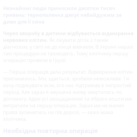
Незнайомі люди приносили десятки тисяч
гривень: тернополянка дякує небайдужим за
диво для її сина
Через хворобу в дитини відбувається відмирання
нервових клітин.
Як лікувати діток з таким
діагнозом, у світі не до кінця вивчили. В Україні наразі
такі процедури не проводять. Тому хлопчику першу
операцію провели в Грузії.
— Перша операція дала результат. Відмирання клітин
припинилось. Ми, здається, зробили неможливе. І я
хочу подякувати всім, хто нас підтримав в непростий
період. Але зараз я змушена знову звертатись по
допомогу. Адже усі заощадження та зібрані кошти ми
витратили на першу операцію. Зараз ми не маємо
права зупинитись на пів дорозі, — каже мама
хлопчика.
Необхідна повторна операція