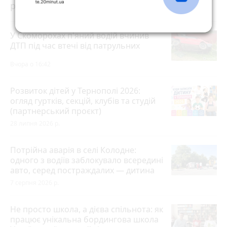
розраховувати на допомогу?
У Скоморохах п'яний водій вчинив
ДТП під час втечі від патрульних
Вчора о 16:42
Розвиток дітей у Тернополі 2026:
огляд гуртків, секцій, клубів та студій
(партнерський проєкт)
28 липня 2026 р.
Потрійна аварія в селі Колодне:
одного з водіїв заблокувало всередині
авто, серед постраждалих — дитина
7 серпня 2026 р.
Не просто школа, а дієва спільнота: як
працює унікальна бордингова школа