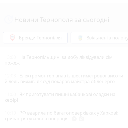
Новини Тернополя за сьогодні
Бренди Тернопілля
Звільнені з полон
13:00
На Тернопільщині за добу ліквідували сім
пожеж
12:03
Електромонтер впав із шестиметрової висоти
й ледь вижив: як суд покарав майстра обленерго
11:00
Як приготувати пишні кабачкові оладки на
кефірі
10:10
РФ вдарила по багатоповерхівках у Харкові:
триває рятувальна операція
play_circle_filled
photo_camera