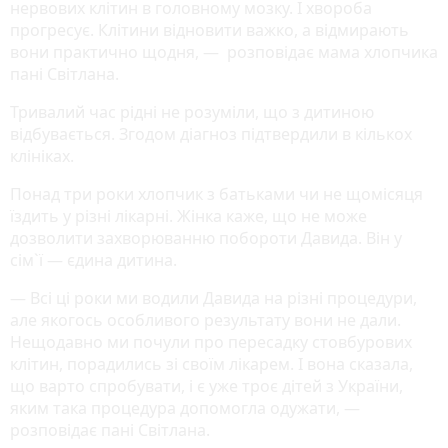
нервових клітин в головному мозку. І хвороба
прогресує. Клітини відновити важко, а відмирають
вони практично щодня, — розповідає мама хлопчика
пані Світлана.
Тривалий час рідні не розуміли, що з дитиною
відбувається. Згодом діагноз підтвердили в кількох
клініках.
Понад три роки хлопчик з батьками чи не щомісяця
їздить у різні лікарні. Жінка каже, що не може
дозволити захворюванню побороти Давида. Він у
сім`ї — єдина дитина.
— Всі ці роки ми водили Давида на різні процедури,
але якогось особливого результату вони не дали.
Нещодавно ми почули про пересадку стовбурових
клітин, порадились зі своїм лікарем. І вона сказала,
що варто спробувати, і є уже троє дітей з України,
яким така процедура допомогла одужати, —
розповідає пані Світлана.