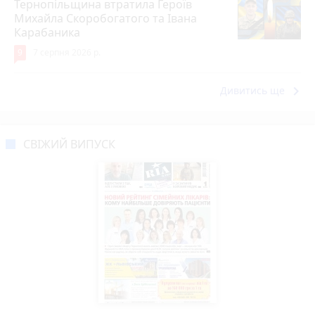
Тернопільщина втратила Героїв
Михайла Скоробогатого та Івана
Карабаника
9
7 серпня 2026 р.
keyboard_arrow_right
Дивитись ще
СВІЖИЙ ВИПУСК