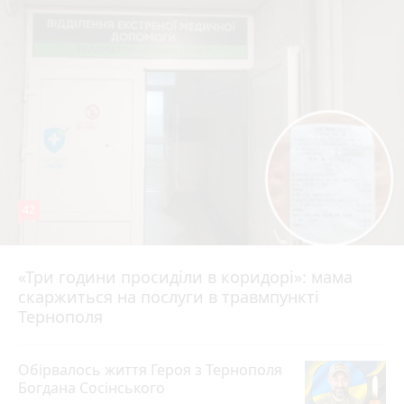
42
«Три години просиділи в коридорі»: мама
Вчора о 13:05
скаржиться на послуги в травмпункті
Тернополя
Обірвалось життя Героя з Тернополя
Богдана Сосінського