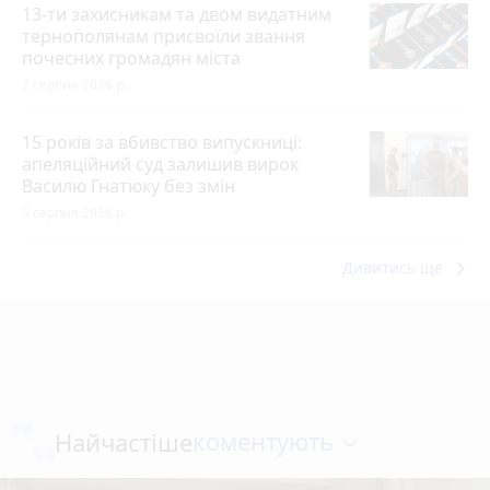
13-ти захисникам та двом видатним
тернополянам присвоїли звання
почесних громадян міста
7 серпня 2026 р.
15 років за вбивство випускниці:
апеляційний суд залишив вирок
Василю Гнатюку без змін
5 серпня 2026 р.
keyboard_arrow_right
Дивитись ще
коментують
Найчастіше