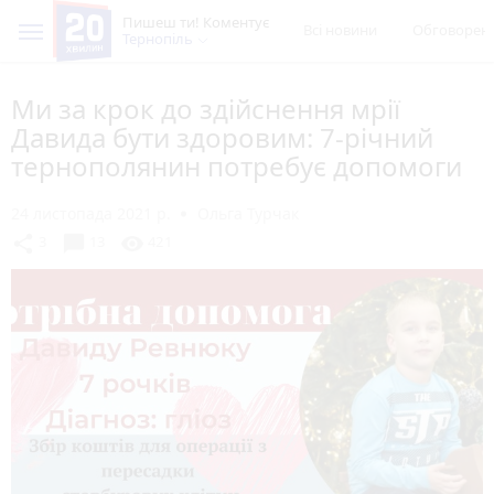
Пишеш ти! Коментує
Всі новини
Обговорен
Тернопіль
Ми за крок до здійснення мрії
Давида бути здоровим: 7-річний
тернополянин потребує допомоги
24 листопада 2021 р.
Ольга Турчак
chat_bubble
share
visibility
3
13
421