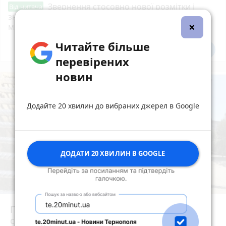
Звернення стосовно нової розмітки і
Від читача
знаків дорожнього руху біля шостої школи
×
м.Тернопіль.
Читайте більше
Всі новини
Підпишись
перевірених
новин
Додайте 20 хвилин до вибраних джерел в Google
ДОДАТИ 20 ХВИЛИН В GOOGLE
Після потопу квартири на Коновальця, 20
сирі та цвітуть. Мешканці можуть