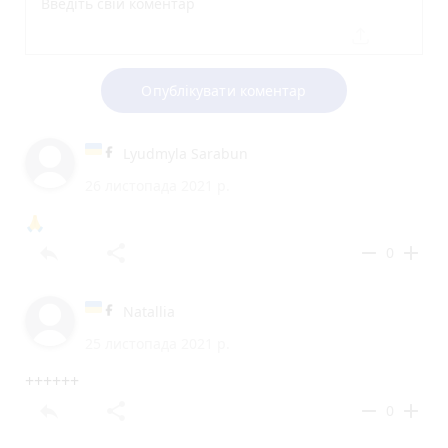
Опублікувати коментар
Lyudmyla Sarabun
26 листопада 2021 р.
🙏
reply
share
remove
add
0
Natallia
25 листопада 2021 р.
++++++
reply
share
remove
add
0