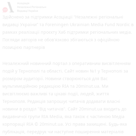
Здійснено за підтримки Асоціації “Незалежні регіональні
видавці України” та Foreningen Ukrainian Media Fund Nordic в
рамках реалізації проєкту Хаб підтримки регіональних медіа.
Погляди авторів не обов'язково збігаються з офіційною
позицією партнерів
Незалежний новинний портал з оперативним висвітленням
подій у Тернополі та області. Сайт новин №1 у Тернополі за
розміром аудиторії. Новини створюються для Вас
мультимедійною редакцією RIA та 20minut.ua. Ми
висвітлюємо важливі та цікаві події, людей, життя
Тернополя. Редакція запрошує читачів додавати власні
новини в розділ "Від читачів". Сайт 20minut.ua входить до
видавничої групи RIA Media, яка також є частиною Медіа
корпорації RIA © 20minut.ua. Усі права захищені. Будь-яка
публiкацiя, передрук чи наступне поширення матеріалів