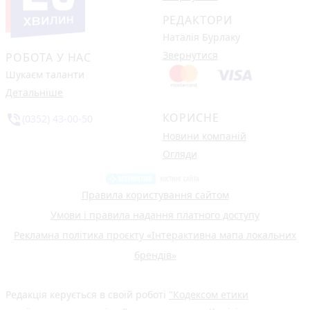
РЕДАКТОРИ
Наталія Бурлаку
Звернутися
РОБОТА У НАС
Шукаєм таланти
Детальніше
КОРИСНЕ
phone_in_talk
(0352) 43-00-50
Новини компаній
Огляди
Правила користування сайтом
Умови і правила надання платного доступу
Рекламна політика проєкту «Інтерактивна мапа локальних
брендів»
Редакція керується в своїй роботі
"Кодексом етики