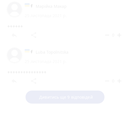
Марійка Макар
25 листопада 2021 р.
++++++
reply
share
remove
add
0
Luba Topolnitska
25 листопада 2021 р.
+++++++++++++++
reply
share
remove
add
0
Дивитись ще 9 відповідей