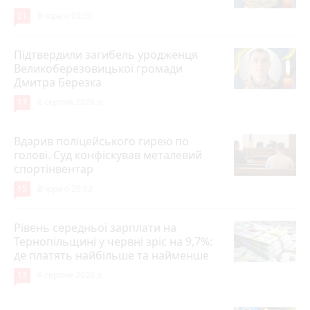
21
Вчора о 09:00
Підтвердили загибель уродженця
Великоберезовицької громади
Дмитра Березка
17
6 серпня 2026 р.
Вдарив поліцейського гирею по
голові. Суд конфіскував металевий
спортінвентар
15
Вчора о 20:03
Рівень середньої зарплати на
Тернопільщині у червні зріс на 9,7%:
де платять найбільше та найменше
13
6 серпня 2026 р.