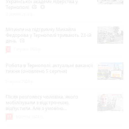
Української академії лідерства у
Тернополі
photo_camera
play_circle_filled
4 серпня 2026 р.
Мітинги на підтримку Михайла
Федорова у Тернополі тривають 23-ій
день
photo_camera
7
7 серпня 2026 р.
Робота в Тернополі: актуальні вакансії
тижня (оновлено 5 серпня)
5 серпня 2026 р.
Після розголосу чоловіка, якого
мобілізували з відстрочкою,
відпустили. Але з умовою…
17
3 серпня 2026 р.