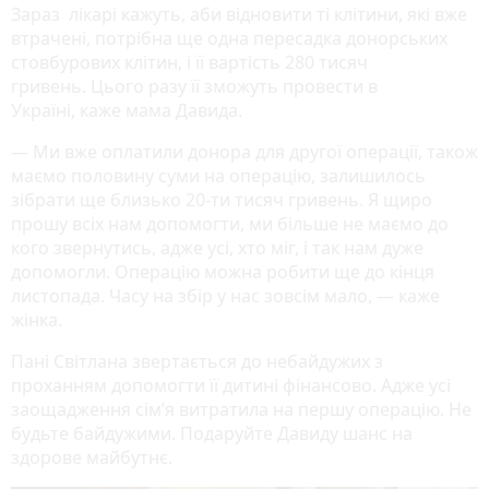
Зараз лікарі кажуть, аби відновити ті клітини, які вже
втрачені, потрібна ще одна пересадка донорських
стовбурових клітин, і її вартість 280 тисяч
гривень. Цього разу її зможуть провести в
Україні, каже мама Давида.
— Ми вже оплатили донора для другої операції, також
маємо половину суми на операцію, залишилось
зібрати ще близько 20-ти тисяч гривень. Я щиро
прошу всіх нам допомогти, ми більше не маємо до
кого звернутись, адже усі, хто міг, і так нам дуже
допомогли. Операцію можна робити ще до кінця
листопада. Часу на збір у нас зовсім мало, — каже
жінка.
Пані Світлана звертається до небайдужих з
проханням допомогти її дитині фінансово. Адже усі
заощадження сім’я витратила на першу операцію. Не
будьте байдужими. Подаруйте Давиду шанс на
здорове майбутнє.