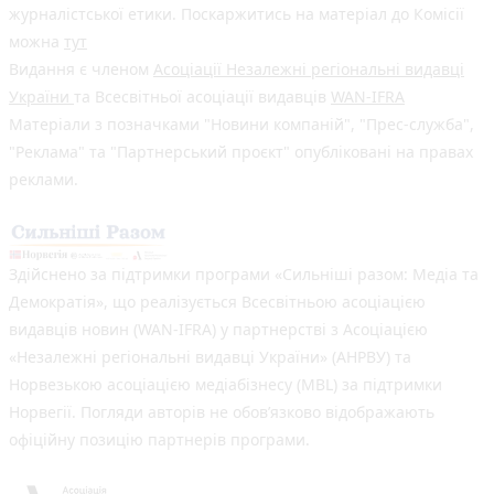
журналістської етики. Поскаржитись на матеріал до Комісії
можна
тут
Видання є членом
Асоціації Незалежні регіональні видавці
України
та Всесвітньої асоціації видавців
WAN-IFRA
Матеріали з позначками "Новини компаній", "Прес-служба",
"Реклама" та "Партнерський проєкт" опубліковані на правах
реклами.
Здійснено за підтримки програми «Сильніші разом: Медіа та
Демократія», що реалізується Всесвітньою асоціацією
видавців новин (WAN-IFRA) у партнерстві з Асоціацією
«Незалежні регіональні видавці України» (АНРВУ) та
Норвезькою асоціацією медіабізнесу (MBL) за підтримки
Норвегії. Погляди авторів не обов’язково відображають
офіційну позицію партнерів програми.