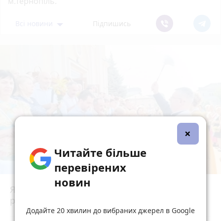
м.Тернопіль.
Всі новини
Підпишись
×
Читайте більше
перевірених
новин
Як у Тернополі освячують кошики на Спаса:
репортаж з місцевих храмів
photo_camera
play_circle_filled
Додайте 20 хвилин до вибраних джерел в Google