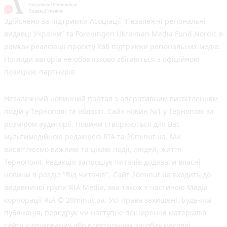
Здійснено за підтримки Асоціації “Незалежні регіональні
видавці України” та Foreningen Ukrainian Media Fund Nordic в
рамках реалізації проєкту Хаб підтримки регіональних медіа.
Погляди авторів не обов'язково збігаються з офіційною
позицією партнерів
Незалежний новинний портал з оперативним висвітленням
подій у Тернополі та області. Сайт новин №1 у Тернополі за
розміром аудиторії. Новини створюються для Вас
мультимедійною редакцією RIA та 20minut.ua. Ми
висвітлюємо важливі та цікаві події, людей, життя
Тернополя. Редакція запрошує читачів додавати власні
новини в розділ "Від читачів". Сайт 20minut.ua входить до
видавничої групи RIA Media, яка також є частиною Медіа
корпорації RIA © 20minut.ua. Усі права захищені. Будь-яка
публiкацiя, передрук чи наступне поширення матеріалів
сайту у друкованих або електронних засобах масової