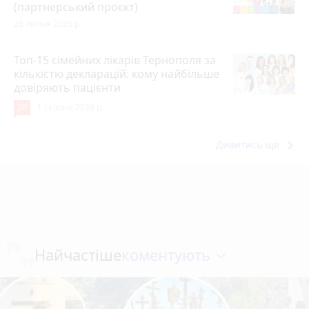
(партнерський проєкт)
28 липня 2026 р.
Топ-15 сімейних лікарів Тернополя за
кількістю декларацій: кому найбільше
довіряють пацієнти
30
1 серпня 2026 р.
keyboard_arrow_right
Дивитись ще
коментують
Найчастіше