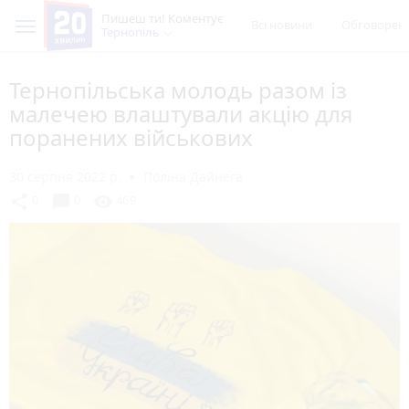
Пишеш ти! Коментує
Всі новини
Обговорен
Тернопіль
Тернопільська молодь разом із
малечею влаштували акцію для
поранених військових
30 серпня 2022 р.
Поліна Дайнега
chat_bubble
share
visibility
0
0
469