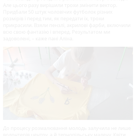
Але цього разу вирішили трохи змінити вектор.
Придбали 50 штук чоловічих футболок різних
розмірів і перед тим, як передати їх, трохи
прикрасили. Взяли пензлі, акрилові фарби, включили
всю свою фантазію і вперед. Результатом ми
задоволені, – каже пані Аліна.
До процесу розмалювання молодь залучила не лише
волонтерів центру, а й тернопільську малечу. Квіти,