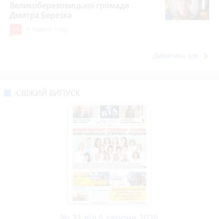
Великоберезовицької громади
Дмитра Березка
15
4 години тому
keyboard_arrow_right
Дивитись ще
СВІЖИЙ ВИПУСК
№ 31 від 5 серпня 2026