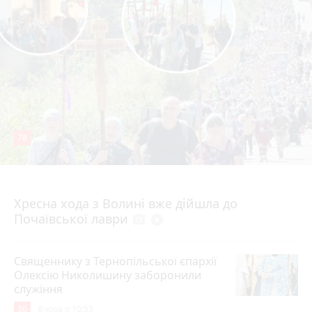
78
4 серпня 2026 р.
Хресна хода з Волині вже дійшла до
Почаївської лаври
photo_camera
play_circle_filled
Священнику з Тернопільської єпархії
Олексію Николишину заборонили
служіння
36
Вчора о 10:53