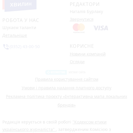
РЕДАКТОРИ
Наталія Бурлаку
Звернутися
РОБОТА У НАС
Шукаєм таланти
Детальніше
КОРИСНЕ
phone_in_talk
(0352) 43-00-50
Новини компаній
Огляди
Правила користування сайтом
Умови і правила надання платного доступу
Рекламна політика проєкту «Інтерактивна мапа локальних
брендів»
Редакція керується в своїй роботі
"Кодексом етики
українського журналіста"
, затвердженим Комісією з