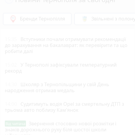
Бренди Тернопілля
Звільнені з полон
15:35
Вступники почали отримувати рекомендації
до зарахування на бакалаврат: як перевірити та що
робити далі
15:02
У Тернополі зафіксували температурний
рекорд
14:30
Школяр з Тернопільщини у свій День
народження отримав медаль
14:00
Судитимуть водія Opel за смертельну ДТП з
трьома авто поблизу Кам'янок
Звернення стосовно нової розмітки і
Від читача
знаків дорожнього руху біля шостої школи