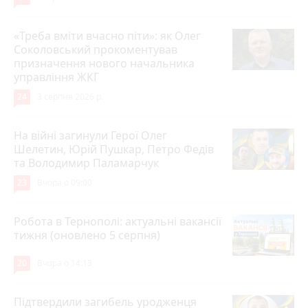
«Треба вміти вчасно піти»: як Олег
Соколовський прокоментував
призначення нового начальника
управління ЖКГ
24
3 серпня 2026 р.
На війні загинули Герої Олег
Шелетин, Юрій Пушкар, Петро Федів
та Володимир Паламарчук
23
Вчора о 09:00
Робота в Тернополі: актуальні вакансії
тижня (оновлено 5 серпня)
20
Вчора о 14:13
Підтвердили загибель уродженця