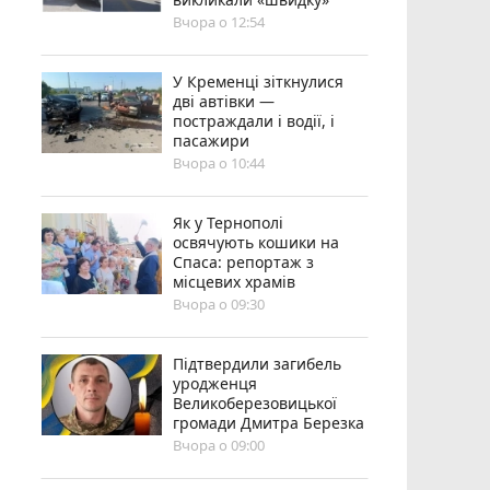
Вчора о 12:54
У Кременці зіткнулися
дві автівки —
постраждали і водії, і
пасажири
Вчора о 10:44
Як у Тернополі
освячують кошики на
Спаса: репортаж з
місцевих храмів
Вчора о 09:30
Підтвердили загибель
уродженця
Великоберезовицької
громади Дмитра Березка
Вчора о 09:00