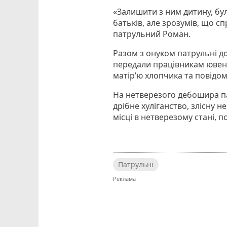
«Залишити з ним дитину, бул
батьків, але зрозумів, що с
патрульний Роман.
Разом з онуком патрульні до
передали працівникам ювена
матір’ю хлопчика та повідо
На нетверезого дебошира па
дрібне хуліганство, злісну 
місці в нетверезому стані, 
Патрульні