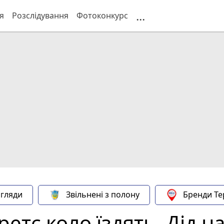
...
я
Розслідування
Фотоконкурс
гляди
Звільнені з полону
Бренди Те
ретє коло їздять. Дід н