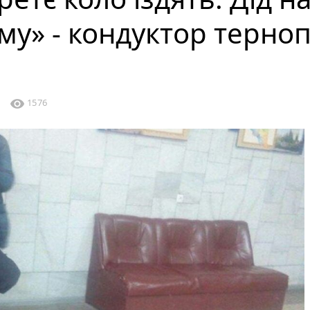
му» - кондуктор терноп
visibility
1
1576