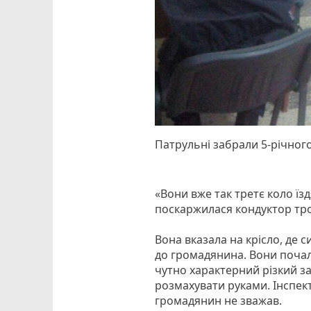
Патрульні забрали 5-річного
«Вони вже так третє коло їзд
поскаржилася кондуктор тро
Вона вказала на крісло, де 
до громадянина. Вони почал
чутно характерний різкий за
розмахувати руками. Інспе
громадянин не зважав.