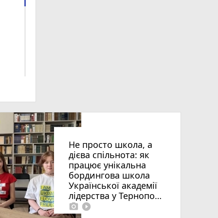
алі
Не просто школа, а
дієва спільнота: як
працює унікальна
бордингова школа
Української академії
лідерства у Тернополі
photo_camera
play_circle_filled