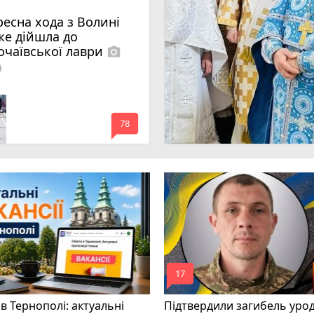
ресна хода з Волині
же дійшла до
очаївської лаври
photo_camera
lled
mode_comment
78
mode_comment
17
в Тернополі: актуальні
Підтвердили загибель уро