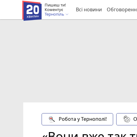
Пишеш ти!
Всі новини
Обговоренн
Коментує
Тернопіль
Робота у Тернополі!
О
«Вони вже так т