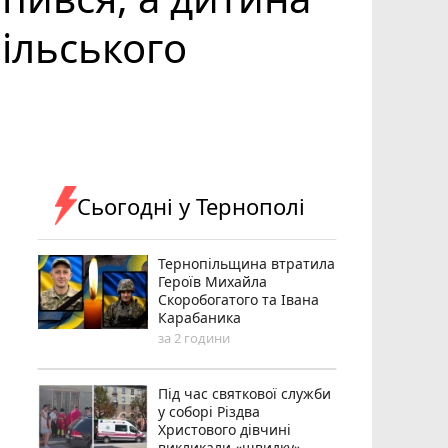
ільського
Сьогодні у Тернополі
Тернопільщина втратила
Героїв Михайла
Скоробогатого та Івана
Карабаника
за 2 години
Під час святкової служби
у соборі Різдва
Христового дівчині
викликали «швидку»