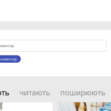
 коментар
ють
читають
поширюють