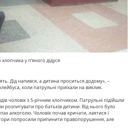
 хлопчика у п’яного дідуся
ять. Дід напився, а дитина проситься додому», –
лейбуса, коли патрульні приїхали на виклик.
сидів чоловік з 5-річним хлопчиком. Патрульні підійшли
и розпитувати про батьків дитини. Від нього було
пах алкоголю. Чоловік почав кричати, лаятися і
ктори попросили припинити правопорушення, але