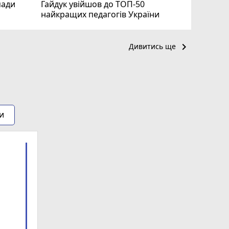
мади
Гайдук увійшов до ТОП-50
найкращих педагогів України
keyboard_arrow_right
Дивитись ще
и