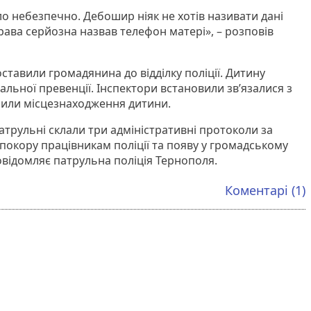
о небезпечно. Дебошир ніяк не хотів називати дані
права серйозна назвав телефон матері», – розповів
ставили громадянина до відділку поліції. Дитину
льної превенції. Інспектори встановили зв’язалися з
мили місцезнаходження дитини.
трульні склали три адміністративні протоколи за
непокору працівникам поліції та появу у громадському
повідомляє патрульна поліція Тернополя.
Коментарі (1)