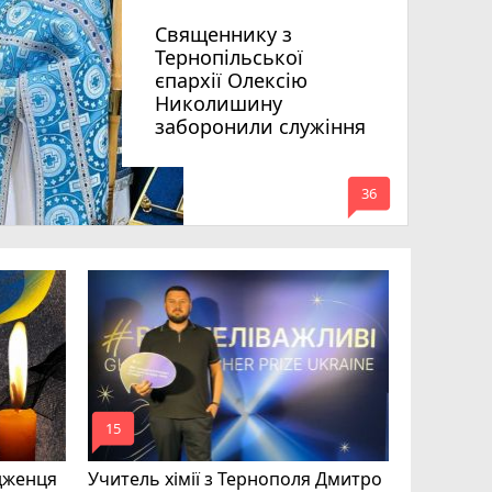
Священнику з
Тернопільської
єпархії Олексію
Николишину
заборонили служіння
mode_comment
36
На війні 
Шелетин,
Федів та
mode_comment
mode_comment
15
24
дженця
Учитель хімії з Тернополя Дмитро