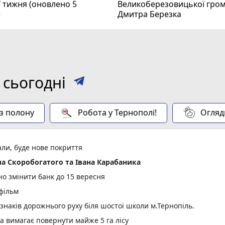
ї тижня (оновлено 5
Великоберезовицької гро
)
Дмитра Березка
 сьогодні
 з полону
Робота у Тернополі!
Огляд
али, буде нове покриття
а Скоробогатого та Івана Карабаника
но змінити банк до 15 вересня
 фільм
 знаків дорожнього руху біля шостої школи м.Тернопіль.
а вимагає повернути майже 5 га лісу