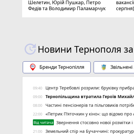
Шелетин, Юрій Пушкар, Петро
вакансі
Федів та Володимир Паламарчук
серпня
Новини Тернополя за
Бренди Тернопілля
Звільнені
Центр Теребовлі розрили: бруківку прибр
09:40
Тернопільщина втратила Героїв Михайл
09:00
Частині пенсіонерів та пільговиків потріб
08:00
«Петрик П’яточкин у кіно»: що відомо про
22:00
Від читача
Звернення стосовно нової розмітки і
Земельний спір на Бучаччині: прокуратур
21:00