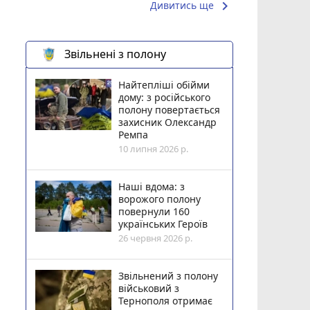
keyboard_arrow_right
Дивитись ще
Звільнені з полону
Найтепліші обійми
дому: з російського
полону повертається
захисник Олександр
Ремпа
10 липня 2026 р.
Наші вдома: з
ворожого полону
повернули 160
українських Героїв
26 червня 2026 р.
Звільнений з полону
військовий з
Тернополя отримає