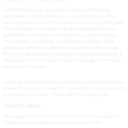
– Вести бізнес під час війни непросто. Обстріли,
повітряні тривоги, блекаути – це наша реальність.
Наше виробництво повністю залежить від електрики,
тож коли діють погодинні графіки відключення, то
доводилося знижувати потужності, щоб вистачало
генератора і продукція не псувалася. Звісно, були
думки все зупинити. Але нас мотивують клієнти, ми
бачимо перспективу і любимо те, чим займаємося. А
перекреслити все в один момент завжди встигнемо, –
каже пані Світлана.
Також родина наголошує: не варто чекати ідеального
моменту, адже він може так і не настати. Якщо хочете
створити щось своє – починайте вже сьогодні.
Читайте також:
Без цукру та консервантів: у Тернополі розвивають
підприємство сублімованих смаколиків Tobi