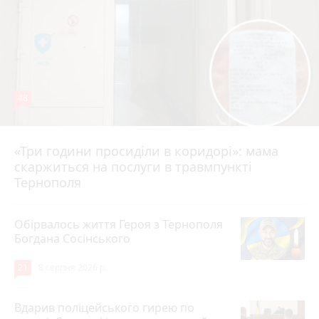
48
«Три години просиділи в коридорі»: мама
8 серпня 2026 р.
скаржиться на послуги в травмпункті
Тернополя
Обірвалось життя Героя з Тернополя
Богдана Сосінського
21
8 серпня 2026 р.
Вдарив поліцейського гирею по