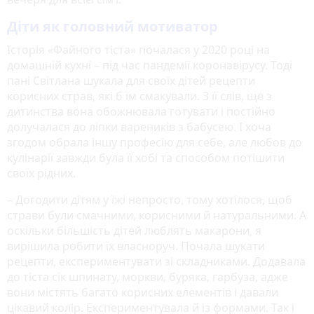
Діти як головний мотиватор
Історія «Файного тіста» почалася у 2020 році на
домашній кухні – під час пандемії коронавірусу. Тоді
пані Світлана шукала для своїх дітей рецепти
корисних страв, які б їм смакували. З її слів, ще з
дитинства вона обожнювала готувати і постійно
долучалася до ліпки вареників з бабусею. І хоча
згодом обрала іншу професію для себе, але любов до
кулінарії завжди була її хобі та способом потішити
своїх рідних.
– Догодити дітям у їжі непросто, тому хотілося, щоб
страви були смачними, корисними й натуральними. А
оскільки більшість дітей люблять макарони, я
вирішила робити їх власноруч. Почала шукати
рецепти, експериментувати зі складниками. Додавала
до тіста сік шпинату, моркви, буряка, гарбуза, адже
вони містять багато корисних елементів і давали
цікавий колір. Експериментувала й із формами. Так і