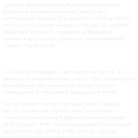
домашні макарони треба було висушити. Вдома
робили це у спеціальній сушці, роботу якої
контролював чоловік. Для цього не потрібно було ні
світла, ні газу. Бували випадки, коли під час сушіння
макарони тріскалися, ламалися і доводилося
починати все спочатку. Але якщо я вже взялася за
справу – йду до кінця.
У 2024 році замовлень стало настільки багато, що
домашньої кухні вже не вистачало. Тоді у родини було
два варіанти: або зупинятися, або орендувати
приміщення й створювати повноцінний бізнес.
На той момент чоловік Світлани Сергій служив у
війську та захищав Україну. Жінка зізнається:
самотужки ризикувати й відкривати власну справу
було страшно. Втім, чоловік підтримав її, тож родина
вирішила не відступати – тим паче, що за роки
роботи пані Світлана вже напрацювала десятки