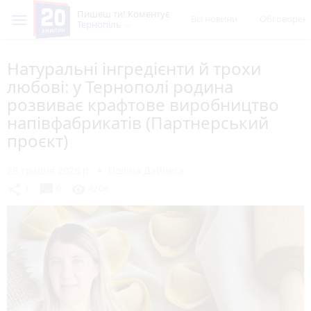
Пишеш ти! Коментує
Всі новини
Обговорен
Тернопіль
Натуральні інгредієнти й трохи
любові: у Тернополі родина
розвиває крафтове виробництво
напівфабрикатів (Партнерський
проєкт)
28 травня 2026 р.
Поліна Дайнега
chat_bubble
share
visibility
1
0
4206