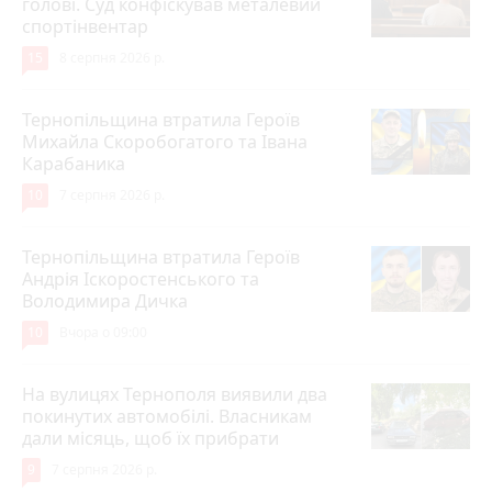
голові. Суд конфіскував металевий
спортінвентар
15
8 серпня 2026 р.
Тернопільщина втратила Героїв
Михайла Скоробогатого та Івана
Карабаника
10
7 серпня 2026 р.
Тернопільщина втратила Героїв
Андрія Іскоростенського та
Володимира Дичка
10
Вчора о 09:00
На вулицях Тернополя виявили два
покинутих автомобілі. Власникам
дали місяць, щоб їх прибрати
9
7 серпня 2026 р.