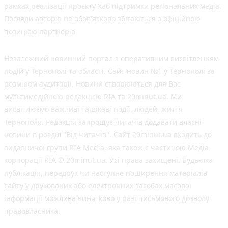
рамках реалізації проєкту Хаб підтримки регіональних медіа.
Погляди авторів не обов'язково збігаються з офіційною
позицією партнерів
Незалежний новинний портал з оперативним висвітленням
подій у Тернополі та області. Сайт новин №1 у Тернополі за
розміром аудиторії. Новини створюються для Вас
мультимедійною редакцією RIA та 20minut.ua. Ми
висвітлюємо важливі та цікаві події, людей, життя
Тернополя. Редакція запрошує читачів додавати власні
новини в розділ "Від читачів". Сайт 20minut.ua входить до
видавничої групи RIA Media, яка також є частиною Медіа
корпорації RIA © 20minut.ua. Усі права захищені. Будь-яка
публiкацiя, передрук чи наступне поширення матеріалів
сайту у друкованих або електронних засобах масової
інформації можлива винятково у разі письмового дозволу
правовласника.