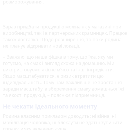
розморожування.
Зараз придбати продукцію можна як у магазині при
виробництві, так і в партнерських крамницях. Працює
також доставка. Щодо розширення, то поки родина
не планує відкривати нові локації.
– Вважаю, що наша фішка в тому, що їжа, яку ми
готуємо, на смак і вигляд схожа на домашню. Ми
використовуємо якісне м’ясо та інші інгредієнти.
Якщо масштабуватися, є ризик втратити цю
індивідуальність. Тому нам важливіше не зростання
заради масштабу, а збереження смаку домашньої їжі
та якості продукції, – пояснює підприємниця.
Не чекати ідеального моменту
Родина власним прикладом доводить: ні війна, ні
мобілізація чоловіка, ні блекаути не здатні зупинити
справу, у яку вкладено душу.