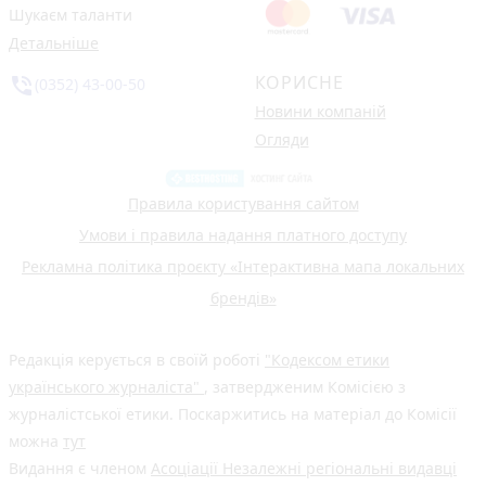
Шукаєм таланти
Детальніше
КОРИСНЕ
phone_in_talk
(0352) 43-00-50
Новини компаній
Огляди
Правила користування сайтом
Умови і правила надання платного доступу
Рекламна політика проєкту «Інтерактивна мапа локальних
брендів»
Редакція керується в своїй роботі
"Кодексом етики
українського журналіста"
, затвердженим Комісією з
журналістської етики. Поскаржитись на матеріал до Комісії
можна
тут
Видання є членом
Асоціації Незалежні регіональні видавці