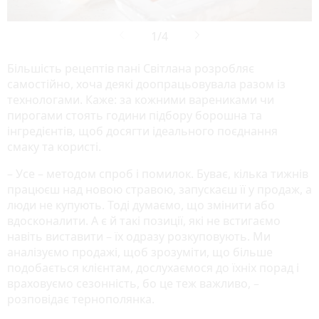
Більшість рецептів пані Світлана розробляє
самостійно, хоча деякі доопрацьовувала разом із
технологами. Каже: за кожними варениками чи
пирогами стоять години підбору борошна та
інгредієнтів, щоб досягти ідеального поєднання
смаку та користі.
– Усе – методом спроб і помилок. Буває, кілька тижнів
працюєш над новою стравою, запускаєш її у продаж, а
люди не купують. Тоді думаємо, що змінити або
вдосконалити. А є й такі позиції, які не встигаємо
навіть виставити – їх одразу розкуповують. Ми
аналізуємо продажі, щоб зрозуміти, що більше
подобається клієнтам, дослухаємося до їхніх порад і
враховуємо сезонність, бо це теж важливо, –
розповідає тернополянка.