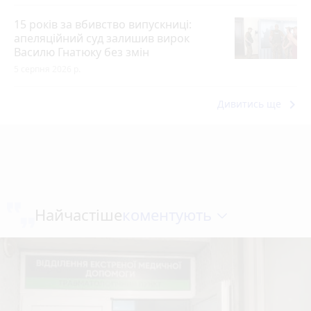
15 років за вбивство випускниці:
апеляційний суд залишив вирок
Василю Гнатюку без змін
5 серпня 2026 р.
keyboard_arrow_right
Дивитись ще
коментують
Найчастіше