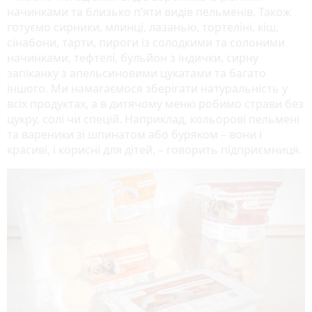
начинками та близько п’яти видів пельменів. Також
готуємо сирники, млинці, лазанью, тортеліні, кіш,
сінабони, тарти, пироги із солодкими та солоними
начинками, тефтелі, бульйон з індички, сирну
запіканку з апельсиновими цукатами та багато
іншого. Ми намагаємося зберігати натуральність у
всіх продуктах, а в дитячому меню робимо страви без
цукру, солі чи спецій. Наприклад, кольорові пельмені
та вареники зі шпинатом або буряком – вони і
красиві, і корисні для дітей, – говорить підприємниця.
