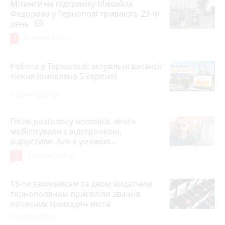
Мітинги на підтримку Михайла
Федорова у Тернополі тривають 23-ій
день
photo_camera
7
7 серпня 2026 р.
Робота в Тернополі: актуальні вакансії
тижня (оновлено 5 серпня)
5 серпня 2026 р.
Після розголосу чоловіка, якого
мобілізували з відстрочкою,
відпустили. Але з умовою…
17
3 серпня 2026 р.
13-ти захисникам та двом видатним
тернополянам присвоїли звання
почесних громадян міста
7 серпня 2026 р.