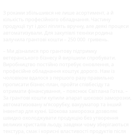
З роками збільшився не лише асортимент, а й
кількість професійного обладнання. Частину
продукції тут і досі ліплять вручну, але деякі процеси
автоматизували. Для закупівлі техніки родина
залучила грантові кошти – 250 000 гривень.
– Ми дізналися про грантову підтримку
ветеранського бізнесу й вирішили спробувати.
Виробництво постійно потребує оновлення, а
професійне обладнання коштує дорого. Нам із
чоловіком вдалося з першого разу правильно
прописати бізнес-план, пройти співбесіду та
отримати фінансування, – пояснює Світлана Готка. –
За грантові кошти купили апарат шокової заморозки,
автоматизовану м’ясорубку, вакууматор та інший
інвентар для кухні. Шокова заморозка дозволяє
швидко охолоджувати продукцію без утворення
великих кристалів льоду, завдяки чому зберігаються
текстура, смак і корисні властивості продуктів після