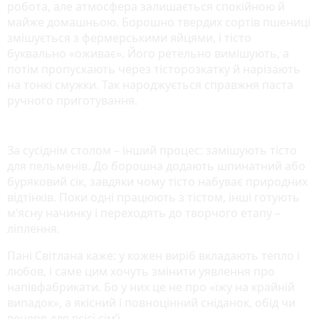
робота, але атмосфера залишається спокійною й
майже домашньою. Борошно твердих сортів пшениці
змішується з фермерськими яйцями, і тісто
буквально «оживає». Його ретельно вимішують, а
потім пропускають через тісторозкатку й нарізають
на тонкі смужки. Так народжується справжня паста
ручного приготування.
За сусіднім столом – інший процес: замішують тісто
для пельменів. До борошна додають шпинатний або
буряковий сік, завдяки чому тісто набуває природних
відтінків. Поки одні працюють з тістом, інші готують
м’ясну начинку і переходять до творчого етапу –
ліплення.
Пані Світлана каже: у кожен виріб вкладають тепло і
любов, і саме цим хочуть змінити уявлення про
напівфабрикати. Бо у них це не про «їжу на крайній
випадок», а якісний і повноцінний сніданок, обід чи
вечеря для всієї сім’ї.