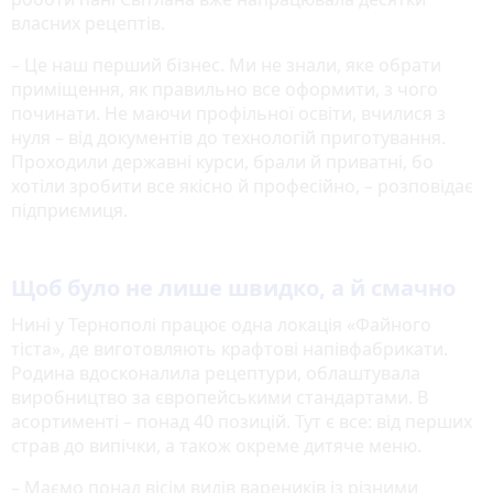
власних рецептів.
– Це наш перший бізнес. Ми не знали, яке обрати
приміщення, як правильно все оформити, з чого
починати. Не маючи профільної освіти, вчилися з
нуля – від документів до технологій приготування.
Проходили державні курси, брали й приватні, бо
хотіли зробити все якісно й професійно, – розповідає
підприємиця.
Щоб було не лише швидко, а й смачно
Нині у Тернополі працює одна локація «Файного
тіста», де виготовляють крафтові напівфабрикати.
Родина вдосконалила рецептури, облаштувала
виробництво за європейськими стандартами. В
асортименті – понад 40 позицій. Тут є все: від перших
страв до випічки, а також окреме дитяче меню.
– Маємо понад вісім видів вареників із різними