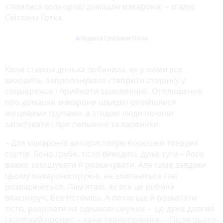
з’явилися кольорові домашні макарони, – згадує
Світлана Готка.
Родина Світлани Готки
Коли старша донька побачила, як у мами все
виходить, запропонувала створити сторінку у
соцмережах і приймати замовлення. Оголошення
про домашні макарони швидко розійшлися
місцевими групами, а згодом люди почали
запитувати і про пельмені та вареники.
– Для макаронів використовую борошно твердих
сортів. Воно грубе, тісто виходить дуже туге – його
важко замішувати й розкачувати. Але саме завдяки
цьому макарони пружні, не злипаються і не
розварюються. Пам’ятаю, як все це робила
власноруч, без тістоміса. А потім ще й розкатати
тісто, розрізати на однакові смужки – це дуже довгий
і копіткий процес, – каже тернополянка. – Після цього