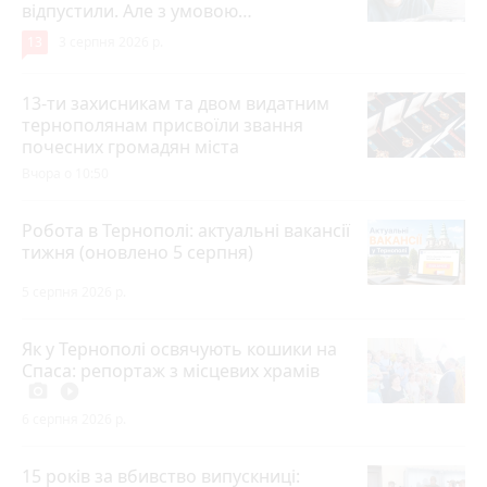
відпустили. Але з умовою…
13
3 серпня 2026 р.
13-ти захисникам та двом видатним
тернополянам присвоїли звання
почесних громадян міста
Вчора о 10:50
Робота в Тернополі: актуальні вакансії
тижня (оновлено 5 серпня)
5 серпня 2026 р.
Як у Тернополі освячують кошики на
Спаса: репортаж з місцевих храмів
photo_camera
play_circle_filled
6 серпня 2026 р.
15 років за вбивство випускниці: