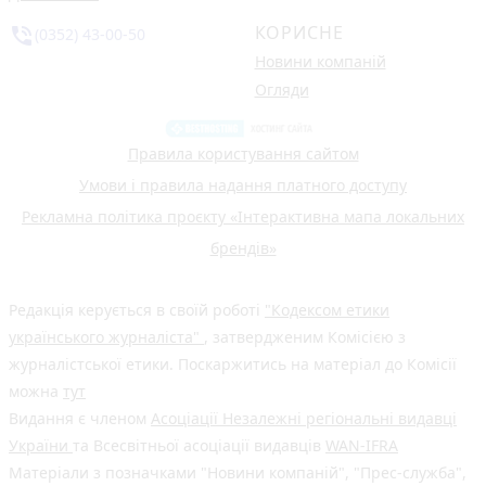
КОРИСНЕ
phone_in_talk
(0352) 43-00-50
Новини компаній
Огляди
Правила користування сайтом
Умови і правила надання платного доступу
Рекламна політика проєкту «Інтерактивна мапа локальних
брендів»
Редакція керується в своїй роботі
"Кодексом етики
українського журналіста"
, затвердженим Комісією з
журналістської етики. Поскаржитись на матеріал до Комісії
можна
тут
Видання є членом
Асоціації Незалежні регіональні видавці
України
та Всесвітньої асоціації видавців
WAN-IFRA
Матеріали з позначками "Новини компаній", "Прес-служба",