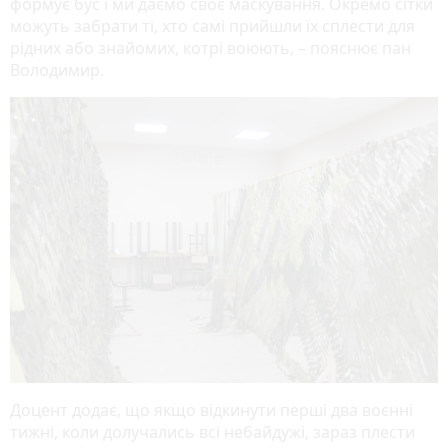
формує бус і ми даємо своє маскування. Окремо сітки
можуть забрати ті, хто самі прийшли їх сплести для
рідних або знайомих, котрі воюють, – пояснює пан
Володимир.
Доцент додає, що якщо відкинути перші два воєнні
тижні, коли долучались всі небайдужі, зараз плести