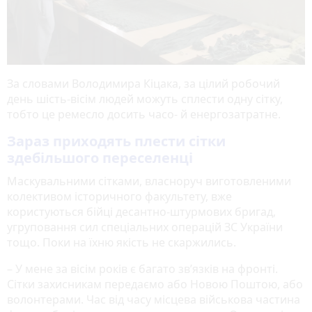
За словами Володимира Кіцака, за цілий робочий
день шість-вісім людей можуть сплести одну сітку,
тобто це ремесло досить часо- й енергозатратне.
Зараз приходять плести сітки
здебільшого переселенці
Маскувальними сітками, власноруч виготовленими
колективом історичного факультету, вже
користуються бійці десантно-штурмових бригад,
угруповання сил спеціальних операцій ЗС України
тощо. Поки на їхню якість не скаржились.
– У мене за вісім років є багато зв’язків на фронті.
Сітки захисникам передаємо або Новою Поштою, або
волонтерами. Час від часу місцева військова частина