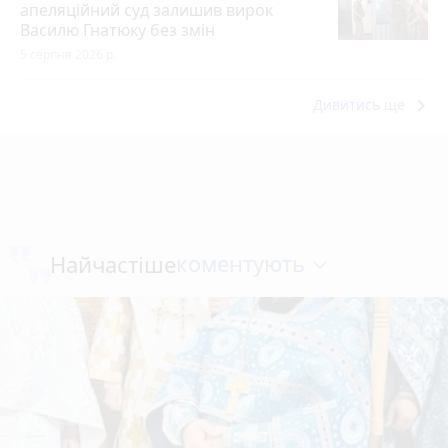
апеляційний суд залишив вирок
Василю Гнатюку без змін
5 серпня 2026 р.
keyboard_arrow_right
Дивитись ще
коментують
Найчастіше