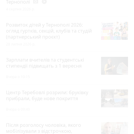
Тернополі
photo_camera
play_circle_filled
4 серпня 2026 р.
Розвиток дітей у Тернополі 2026:
огляд гуртків, секцій, клубів та студій
(партнерський проєкт)
28 липня 2026 р.
Зарплати вчителів та студентські
стипендії підвищать з 1 вересня
Вчора о 10:15
Центр Теребовлі розрили: бруківку
прибрали, буде нове покриття
Вчора о 09:40
Після розголосу чоловіка, якого
мобілізували з відстрочкою,