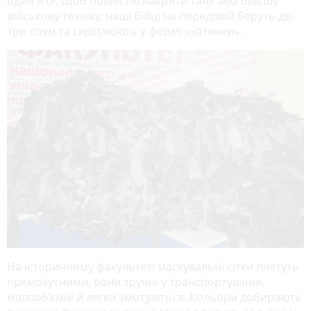
один БТР. Щоб повністю накрити танк або більшу
військову техніку, наші бійці на передовій беруть дві-
три сітки та скріплюють у формі «хатинки».
На історичному факультеті маскувальні сітки плетуть
прямокутними, вони зручні у транспортуванні,
малооб’ємні й легко змотуються. Кольори добирають