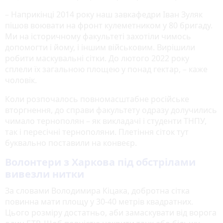
– Наприкінці 2014 року наш завкафедри Іван Зуляк
пішов воювати на фронт кулеметником у 80 бригаду.
Ми на історичному факультеті захотіли чимось
допомогти і йому, і іншим військовим. Вирішили
робити маскувальні сітки. До лютого 2022 року
сплели їх загальною площею у понад гектар, – каже
чоловік.
Коли розпочалось повномасштабне російське
вторгнення, до справи факультету одразу долучились
чимало тернополян – як викладачі і студенти ТНПУ,
так і пересічні тернополяни. Плетіння сіток тут
буквально поставили на конвеєр.
Волонтери з Харкова під обстрілами
вивезли нитки
За словами Володимира Кіцака, добротна сітка
повинна мати площу у 30-40 метрів квадратних.
Цього розміру достатньо, аби замаскувати від ворога