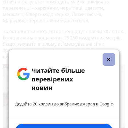
сітки на факультет приходять майже виключно
переселенці – харків’яни, чернігівці, одесити,
мешканці Сіверськодонецька, Лисичанська,
Маріуполя. Тернополяни малоактивні.
За останні три місяці вторгнення тут сплели 387 сіток.
Їхня загальна площа сягає 13 250 квадратних метрів.
Якщо рахувати в цілому всі маскувальні сітки,
зроблені колективом факультету від 2014 року –
цифри справді вражаючі!
×

Читайте більше
перевірених
новин
Додайте 20 хвилин до вибраних джерел в Google