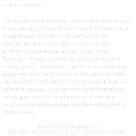
позицією партнерів
Незалежний новинний портал з оперативним висвітленням
подій у Тернополі та області. Сайт новин №1 у Тернополі за
розміром аудиторії. Новини створюються для Вас
мультимедійною редакцією RIA та 20minut.ua. Ми
висвітлюємо важливі та цікаві події, людей, життя
Тернополя. Редакція запрошує читачів додавати власні
новини в розділ "Від читачів". Сайт 20minut.ua входить до
видавничої групи RIA Media, яка також є частиною Медіа
корпорації RIA © 20minut.ua. Усі права захищені. Будь-яка
публiкацiя, передрук чи наступне поширення матеріалів
сайту у друкованих або електронних засобах масової
інформації можлива винятково у разі письмового дозволу
правовласника.
©2017-2025 20minut.ua
вул. Дубовецька, буд. 1-б, м. Тернопіль, 46001;