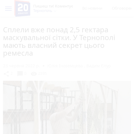
Пишеш ти! Коментує
Всі новини
Обговорен
Тернопіль
Сплели вже понад 2,5 гектара
маскувальної сітки. У Тернополі
мають власний секрет цього
ремесла
23 червня 2022 р.
Юлія Іноземцева
,
Вадим Єпур
chat_bubble
share
visibility
2
0
2395