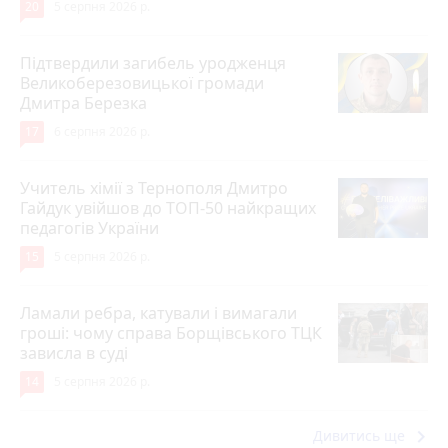
20
5 серпня 2026 р.
Підтвердили загибель уродженця
Великоберезовицької громади
Дмитра Березка
17
6 серпня 2026 р.
Учитель хімії з Тернополя Дмитро
Гайдук увійшов до ТОП-50 найкращих
педагогів України
15
5 серпня 2026 р.
Ламали ребра, катували і вимагали
гроші: чому справа Борщівського ТЦК
зависла в суді
14
5 серпня 2026 р.
keyboard_arrow_right
Дивитись ще