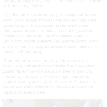
природні, тому маскування гарно вписується в лісові
й степові ландшафти.
– Здебільшого, нитки ми купуємо в Харкові. Коли це
місто чи не щодня атакували ворожі війська, мали
цікаву історію. Там розміщене єдине в Україні
підприємство, яке створювало основи для сіток.
Харківські волонтери, під обстрілами й через
блокпости, зуміли вивезти нам доволі багато ниток
для плетіння. Їх використовуємо й досі, – ділиться з
нами пан Володимир.
Щодо тканини, то на початку війни колектив
факультету робив сітки з обрізків. Пан Володимир
додає: тернополяни привозили велику кількість
«гуманітарки», пакетами несли одяг з дому, до
ініціативи долучались різні магазини. Зараз, на жаль,
тканини потрібних відтінків бракує і доводиться
перефарбовувати речі.