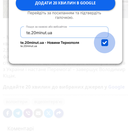
ДОДАТИ 20 ХВИЛИН В GOOGLE
– Ми виготовили 740 сіток, а це майже 24 000
квадратних метрів. Скоро буде рекорд за площею –
2,5 гектара! Тільки за останній місяць сплели на
факультеті і відправили військовим на передову 25
сіток! Надіємось, що хлопці швидко виженуть ворога
з України і настане Перемога! – завершує Володимир
Кіцак.
Додайте 20 хвилин до вибраних джерел у
Google
волонтери
відеоінтерв'ю
Коментарі