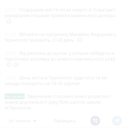
22:00
Подарував життя після смерті: в Охматдиті
коридором пошани провели маленького донора
play_circle_filled
21:00
Мітинги на підтримку Михайла Федорова у
Тернополі тривають 23-ій день
photo_camera
20:00
Від рюкзака до ручки: у скільки обійдеться
підготовка школяра до нового навчального року
play_circle_filled
photo_camera
19:00
День міста в Тернополі: куди піти та які
заходи планують на 14-16 серпня
Звернення стосовно нової розмітки і
Від читача
знаків дорожнього руху біля шостої школи
м.Тернопіль.
Всі новини
Підпишись