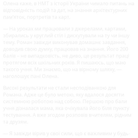
Олена каже, в НМТ з історії України чимало питань на
відповідність подій та дат, на знання архітектурних
пам’яток, портретів та карт.
— На уроках ми працювали з джерелами, картами,
збирались у круглий стіл і дискутували на ту чи іншу
тему. Роман завжди виконував домашнє завдання,
доводив свою думку, працював на знання. Його 200
балів – не випадковість, не диво, це результат праці
протягом всіх шкільних років. Я пишаюсь, що маю
такого учня. Ми знаємо, що на вірному шляху, —
наголошує пані Олена.
Високі результати не стали несподіванкою для
Романа. Адже це було метою, яку вдалося досягти
системною роботою над собою. Першою про бали
учня дізналася мама, яка очікувала його біля пункту
тестування. А вже згодом розповів вчителям, рідним
та друзям.
— Я завжди вірив у свої сили, що є важливим у будь-