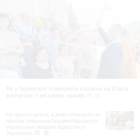
Як у Тернополі освячують кошики на Спаса:
репортаж з місцевих храмів
photo_camera
play_circle_filled
Не просто школа, а дієва спільнота: як
працює унікальна бордингова школа
Української академії лідерства у
Тернополі
photo_camera
play_circle_filled