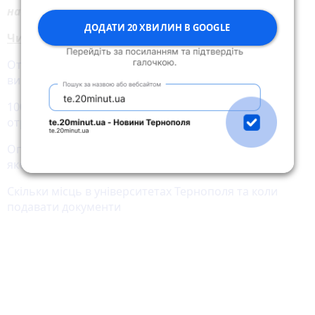
на шляху.
ДОДАТИ 20 ХВИЛИН В GOOGLE
Читайте також:
Отримала 200 балів на іспиті: історія успіху
випускниці з Тернополя Катерини Жорняк
100 учасників мультитесту з Тернопільщини
отримали 200 балів з навчальних предметів
Опубліковано рейтинг вишів України 2024 року: на
якому місці тернопільські університети
Скільки місць в університетах Тернополя та коли
подавати документи