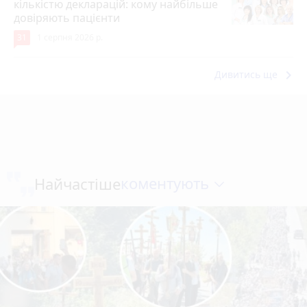
кількістю декларацій: кому найбільше
довіряють пацієнти
31
1 серпня 2026 р.
keyboard_arrow_right
Дивитись ще
коментують
Найчастіше