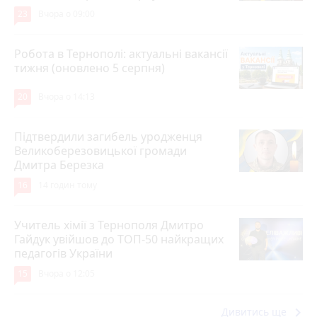
23
Вчора о 09:00
Робота в Тернополі: актуальні вакансії
тижня (оновлено 5 серпня)
20
Вчора о 14:13
Підтвердили загибель уродженця
Великоберезовицької громади
Дмитра Березка
16
14 годин тому
Учитель хімії з Тернополя Дмитро
Гайдук увійшов до ТОП-50 найкращих
педагогів України
15
Вчора о 12:05
keyboard_arrow_right
Дивитись ще