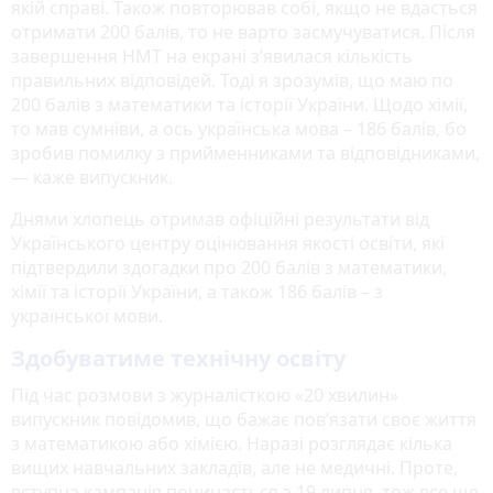
якій справі. Також повторював собі, якщо не вдасться
отримати 200 балів, то не варто засмучуватися. Після
завершення НМТ на екрані з’явилася кількість
правильних відповідей. Тоді я зрозумів, що маю по
200 балів з математики та історії України. Щодо хімії,
то мав сумніви, а ось українська мова – 186 балів, бо
зробив помилку з прийменниками та відповідниками,
— каже випускник.
Днями хлопець отримав офіційні результати від
Українського центру оцінювання якості освіти, які
підтвердили здогадки про 200 балів з математики,
хімії та історії України, а також 186 балів – з
української мови.
Здобуватиме технічну освіту
Під час розмови з журналісткою «20 хвилин»
випускник повідомив, що бажає пов’язати своє життя
з математикою або хімією. Наразі розглядає кілька
вищих навчальних закладів, але не медичні. Проте,
вступна кампанія починається з 19 липня, тож все ще