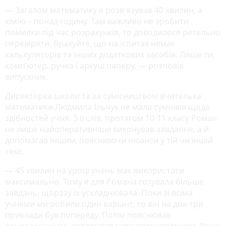
— Загалом математику я розв'язував 40 хвилин, а
хімію – понад годину. Там важливо не зробити
помилки під час розрахунків, то доводилося ретельно
перевіряти. Врахуйте, що на іспитах немає
калькуляторів та інших додаткових засобів. Лише ти,
комп’ютер, ручка і аркуш паперу, — розповів
випускник.
Директорка школи та за сумісництвом вчителька
математики Людмила Ільчук не мала сумнівів щодо
здібностей учня. З її слів, протягом 10-11 класу Роман
не лише найоперативніше виконував завдання, а й
допомагав іншим, пояснюючи нюанси у тій чи іншій
темі.
— 45 хвилин на уроці учень має використати
максимально. Тому я для Романа готувала більше
завдань, щоразу їх ускладнювала. Поки зі всіма
учнями ми робили один варіант, то він на два-три
приклади був попереду. Потім пояснював