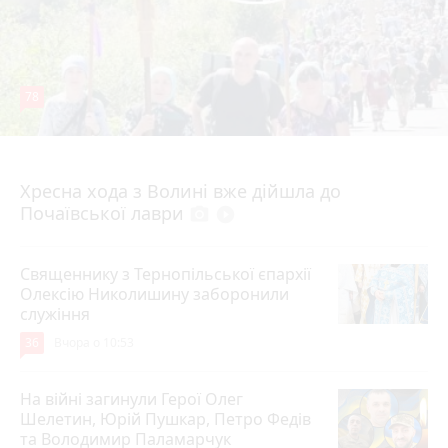
78
4 серпня 2026 р.
Хресна хода з Волині вже дійшла до
Почаївської лаври
photo_camera
play_circle_filled
Священнику з Тернопільської єпархії
Олексію Николишину заборонили
служіння
36
Вчора о 10:53
На війні загинули Герої Олег
Шелетин, Юрій Пушкар, Петро Федів
та Володимир Паламарчук