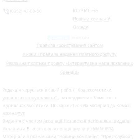
КОРИСНЕ
phone_in_talk
(0352) 43-00-50
Новини компаній
Огляди
Правила користування сайтом
Умови і правила надання платного доступу
Рекламна політика проєкту «Інтерактивна мапа локальних
брендів»
Редакція керується в своїй роботі
"Кодексом етики
українського журналіста"
, затвердженим Комісією з
журналістської етики. Поскаржитись на матеріал до Комісії
можна
тут
Видання є членом
Асоціації Незалежні регіональні видавці
України
та Всесвітньої асоціації видавців
WAN-IFRA
Матеріали з позначками "Новини компаній", "Прес-служба",