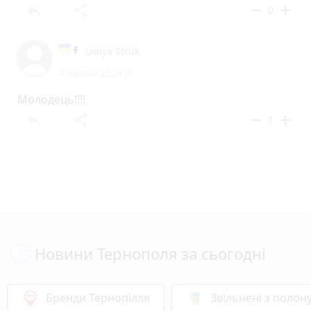
reply
share
remove
add
0
Lidiya Struk
4 липня 2024 р.
Молодець!!!!
reply
share
remove
add
1
Новини Тернополя за сьогодні
Бренди Тернопілля
Звільнені з полон