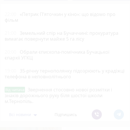
22:00
«Петрик П’яточкин у кіно»: що відомо про
фільм
21:00
Земельний спір на Бучаччині: прокуратура
вимагає повернути майже 5 га лісу
20:00
Обрали єпископа-помічника Бучацької
єпархії УГКЦ
19:00
35-річну тернополянку підозрюють у крадіжці
телефона в неповнолітнього
Звернення стосовно нової розмітки і
Від читача
знаків дорожнього руху біля шостої школи
м.Тернопіль.
Всі новини
Підпишись