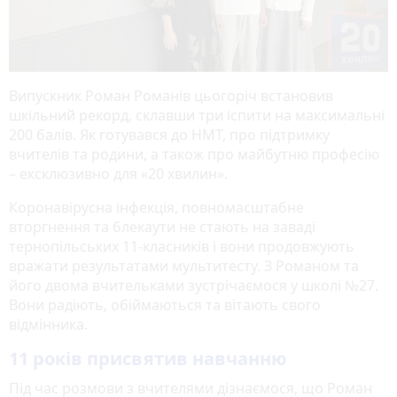
Випускник Роман Романів цьогоріч встановив
шкільний рекорд, склавши три іспити на максимальні
200 балів. Як готувався до НМТ, про підтримку
вчителів та родини, а також про майбутню професію
– ексклюзивно для «20 хвилин».
Коронавірусна інфекція, повномасштабне
вторгнення та блекаути не стають на заваді
тернопільських 11-класників і вони продовжують
вражати результатами мультитесту. З Романом та
його двома вчительками зустрічаємося у школі №27.
Вони радіють, обіймаються та вітають свого
відмінника.
11 років присвятив навчанню
Під час розмови з вчителями дізнаємося, що Роман