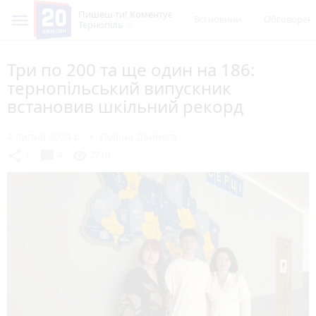
Пишеш ти! Коментує
Всі новини
Обговорен
Тернопіль
Три по 200 та ще один на 186:
тернопільський випускник
встановив шкільний рекорд
4 липня 2024 р.
Поліна Дайнега
chat_bubble
share
visibility
1
4
2710