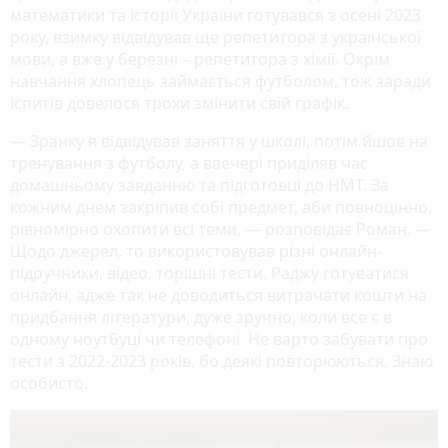
математики та історії України готувався з осені 2023
року, взимку відвідував ще репетитора з української
мови, а вже у березні – репетитора з хімії. Окрім
навчання хлопець займається футболом, тож заради
іспитів довелося трохи змінити свій графік.
— Зранку я відвідував заняття у школі, потім йшов на
тренування з футболу, а ввечері приділяв час
домашньому завданню та підготовці до НМТ. За
кожним днем закріпив собі предмет, аби повноцінно,
рівномірно охопити всі теми, — розповідає Роман. —
Щодо джерел, то використовував різні онлайн-
підручники, відео, торішні тести. Раджу готуватися
онлайн, адже так не доводиться витрачати кошти на
придбання літератури, дуже зручно, коли все є в
одному ноутбуці чи телефоні. Не варто забувати про
тести з 2022-2023 років, бо деякі повторюються. Знаю
особисто.