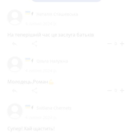
Наталія Сташевська
4 липня 2024 р.
На теперішній час це заслуга батьків
reply
share
remove
add
0
Ольга Налужна
4 липня 2024 р.
Молодець,Роман💪
reply
share
remove
add
0
Svitlana Chernets
4 липня 2024 р.
Супер! Хай щастить!