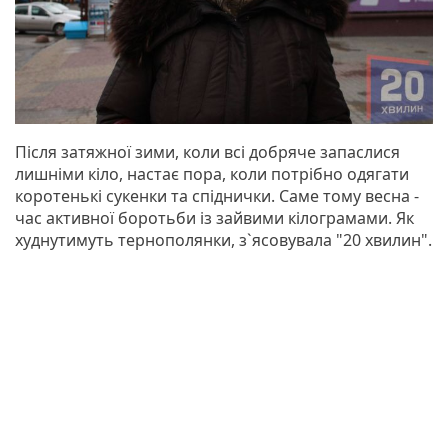
Після затяжної зими, коли всі добряче запаслися
лишніми кіло, настає пора, коли потрібно одягати
коротенькі сукенки та спіднички. Саме тому весна -
час активної боротьби із зайвими кілограмами. Як
худнутимуть тернополянки, з`ясовувала "20 хвилин".