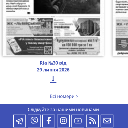
Ria №30 від
29 липня 2026

Всі номери >
Слідкуйте за нашими новинами