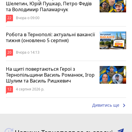
Шелетин, Юрій Пушкар, Петро Федів
та Володимир Паламарчук
22
Вчора о 09:00
Робота в Тернополі: актуальні вакансії
тижня (оновлено 5 серпня)
20
Вчора о 14:13
На щиті повертаються Герої з
Тернопільщини Василь Романюк, Ігор
Шулим та Василь Ришкевич
12
4 серпня 2026 р.
keyboard_arrow_right
Дивитись ще