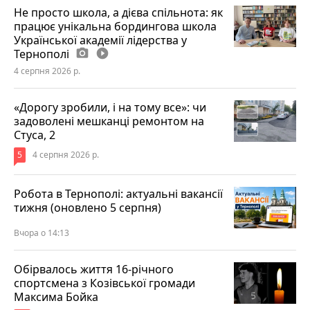
Не просто школа, а дієва спільнота: як
працює унікальна бордингова школа
Української академії лідерства у
Тернополі
photo_camera
play_circle_filled
4 серпня 2026 р.
«Дорогу зробили, і на тому все»: чи
задоволені мешканці ремонтом на
Стуса, 2
5
4 серпня 2026 р.
Робота в Тернополі: актуальні вакансії
тижня (оновлено 5 серпня)
Вчора о 14:13
Обірвалось життя 16-річного
спортсмена з Козівської громади
Максима Бойка