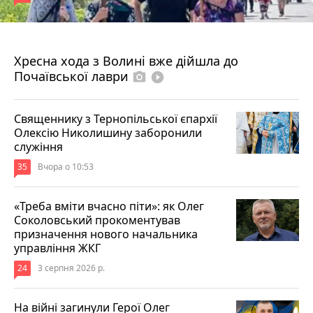
4 серпня 2026 р.
Хресна хода з Волині вже дійшла до
Почаївської лаври
photo_camera
play_circle_filled
Священнику з Тернопільської єпархії
Олексію Николишину заборонили
служіння
35
Вчора о 10:53
«Треба вміти вчасно піти»: як Олег
Соколовський прокоментував
призначення нового начальника
управління ЖКГ
24
3 серпня 2026 р.
На війні загинули Герої Олег