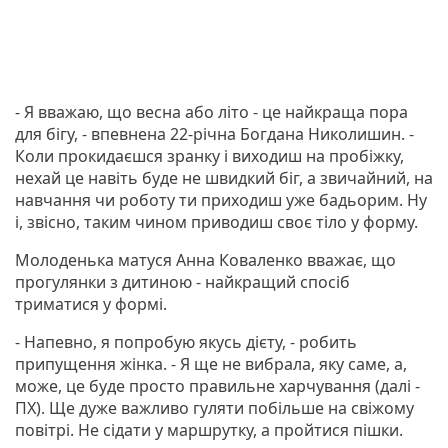
- Я вважаю, що весна або літо - це найкраща пора
для бігу, - впевнена 22-річна Богдана Николишин. -
Коли прокидаєшся зранку і виходиш на пробіжку,
нехай це навіть буде не швидкий біг, а звичайний, на
навчання чи роботу ти приходиш уже бадьорим. Ну
і, звісно, таким чином приводиш своє тіло у форму.
Молоденька матуся Анна Коваленко вважає, що
прогулянки з дитиною - найкращий спосіб
триматися у формі.
- Напевно, я попробую якусь дієту, - робить
припущення жінка. - Я ще не вибрала, яку саме, а,
може, це буде просто правильне харчування (далі -
ПХ). Ще дуже важливо гуляти побільше на свіжому
повітрі. Не сідати у маршрутку, а пройтися пішки.