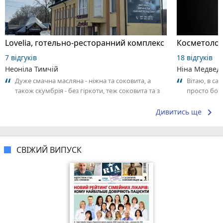
Lovelia, готельно-ресторанний комплекс
Косметолог
7 відгуків
18 відгуків
Неоніла Тимчій
Ніна Медвед
Дуже смачна масляна - ніжна та соковита, а
Вітаю, в са
також скумбрія - без гіркоти, теж соковита та з
просто бомб
приємним ароматом. Як поціновувач...
👏.. я тепер
keyboard_arrow_right
Дивитись ще
СВІЖИЙ ВИПУСК