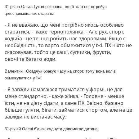
31-річна Ольга Гук переконана, що її тіло не потребує
цілеспрямованих старань.
- Я не вважаю, що мені потрібно якось особливо
старатися, - каже тернополянка. - Але рух, спорт,
ходьба - це те, що робить нас здоровими. Якщо є
необхідність, то варто обмежитися у їжі. ПХ ніхто не
скасовував, тобто це каші, супчики, фрукти,
овочі та багато води.
Валентині
Осадчук бракує часу на спорт, тому вона воліє
обмежуватися у їжі.
- Я завжди намагаюся триматися у формі, це для
мене стандартно, - каже жінка. - Головне - менше
їсти, не на дієту сідати, а саме ПХ. Звісно, бажано
більше гуляти, бігати, займатися спортом, але на це
завжди не вистачає часу.
31-річній Олені Єднак худнути допомагає дитина.