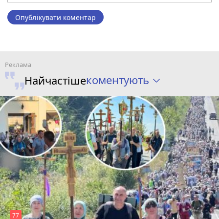
Опублікувати коментар
коментують
Найчастіше
77