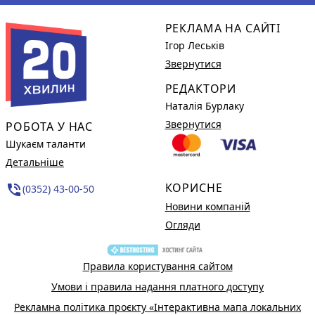
РЕКЛАМА НА САЙТІ
Ігор Леськів
Звернутися
РЕДАКТОРИ
Наталія Бурлаку
Звернутися
РОБОТА У НАС
Шукаєм таланти
Детальніше
КОРИСНЕ
phone_in_talk
(0352) 43-00-50
Новини компаній
Огляди
Правила користування сайтом
Умови і правила надання платного доступу
Рекламна політика проєкту «Інтерактивна мапа локальних