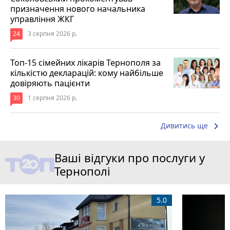
призначення нового начальника
управління ЖКГ
24
3 серпня 2026 р.
Топ-15 сімейних лікарів Тернополя за
кількістю декларацій: кому найбільше
довіряють пацієнти
30
1 серпня 2026 р.
keyboard_arrow_right
Дивитись ще
Ваші відгуки про послуги у
Тернополі
5.0