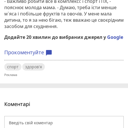
- Важливо робити все в комплексі: і спорт і ПХ, -
пояснює молода мама. - Думаю, треба їсти менше
м`яса і побільше фруктів та овочів. У мене мала
дитина, то я за нею бігаю, теж вважаю це своєрідним
засобом для схуднення.
Додайте 20 хвилин до вибраних джерел у
Google
Прокоментуйте
chat_bubble
спорт
здоров'я
Коментарі