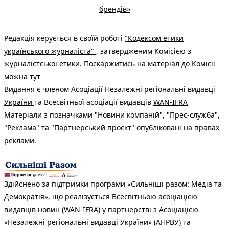
брендів»
Редакція керується в своїй роботі
"Кодексом етики
українського журналіста"
, затвердженим Комісією з
журналістської етики. Поскаржитись на матеріал до Комісії
можна
тут
Видання є членом
Асоціації Незалежні регіональні видавці
України
та Всесвітньої асоціації видавців
WAN-IFRA
Матеріали з позначками "Новини компаній", "Прес-служба",
"Реклама" та "Партнерський проєкт" опубліковані на правах
реклами.
Здійснено за підтримки програми «Сильніші разом: Медіа та
Демократія», що реалізується Всесвітньою асоціацією
видавців новин (WAN-IFRA) у партнерстві з Асоціацією
«Незалежні регіональні видавці України» (АНРВУ) та