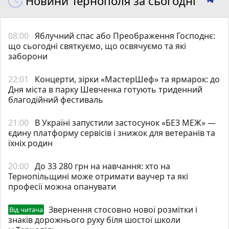
Новини Тернополя за сьогодні
08:00
Яблучний спас або Преображення Господнє:
що сьогодні святкуємо, що освячуємо та які
заборони
22:01
Концерти, зірки «МастерШеф» та ярмарок: до
Дня міста в парку Шевченка готують триденний
благодійний фестиваль
21:00
В Україні запустили застосунок «БЕЗ МЕЖ» —
єдину платформу сервісів і знижок для ветеранів та
їхніх родин
20:00
До 33 280 грн на навчання: хто на
Тернопільщині може отримати ваучер та які
професії можна опанувати
Звернення стосовно нової розмітки і
Від читача
знаків дорожнього руху біля шостої школи