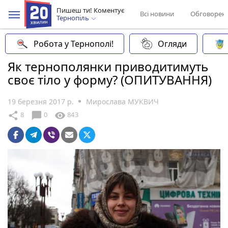
Пишеш ти! Коментує
Всі новини
Обговорен
Тернопіль
Робота у Тернополі!
Огляди
Як тернополянки приводитимуть
своє тіло у форму? (ОПИТУВАННЯ)
19 березня 2017 р.
Мирослава МУКВИЧ
chat_bubble
share
visibility
8
0
843