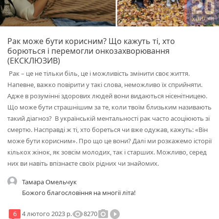
Рак може бути корисним? Що кажуть ті, хто
борються і перемогли онкозахворювання
(ЕКСКЛЮЗИВ)
Рак – це не тільки біль, це і можливість змінити своє життя.
Напевне, важко повірити у такі слова, неможливо їх сприйняти.
Адже в розумінні здорових людей вони видаються нісенітницею.
Що може бути страшнішим за те, коли твоїм близьким називають
такий діагноз? В українській ментальності рак часто асоціюють зі
смертю. Насправді ж ті, хто бореться чи вже одужав, кажуть: «Він
може бути корисним». Про що це вони? Далі ми розкажемо історії
кількох жінок, як зовсім молодих, так і старших. Можливо, серед
них ви навіть впізнаєте своїх рідних чи знайомих.
Тамара Омельчук
Божого благословіння на многії літа!
visibility
photo_camera
play_circle_filled
8270
6
4 лютого 2023 р.