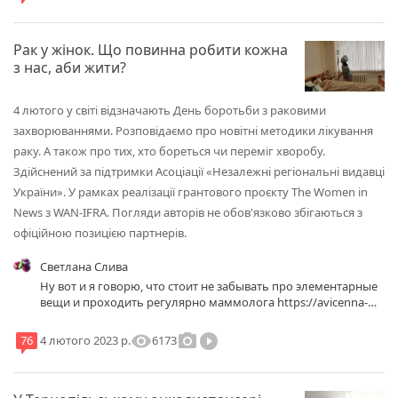
Рак у жінок. Що повинна робити кожна
з нас, аби жити?
4 лютого у світі відзначають День боротьби з раковими
захворюваннями. Розповідаємо про новітні методики лікування
раку. А також про тих, хто бореться чи переміг хворобу.
Здійснений за підтримки Асоціації «Незалежні регіональні видавці
України». У рамках реалізації грантового проєкту The Women in
News з WAN-IFRA. Погляди авторів не обов'язково збігаються з
офіційною позицією партнерів.
Светлана Слива
Ну вот и я говорю, что стоит не забывать про элементарные
вещи и проходить регулярно маммолога https://avicenna-
medical.com.ua/prijom-fahivtsiv/mamolog/ , особенно если вам
уже за 40 лет и вы волнуетесь за свою жизнь. Врачи в
visibility
photo_camera
play_circle_filled
6173
76
4 лютого 2023 р.
"Авиценна Медикал" обладают обширным опытом и могут
предоставить вам не только консультацию, но и провести
необходимые обследования, в том числе маммографию и
ультразвуковое исследование молочных желез, так что