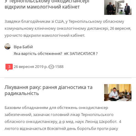
У Тернопільському онкодиспансері
подумайте и запишитесь на консультацию к ним.
відкрили мамологічний кабінет
Завдяки благодійникам зі США, у Тернопільському обласному
комунальному клінічному онкологічному диспансері, 26 вересня,
урочисто відкрили мамологічний кабінет.
Віра Бабій
Яка вартість обстеження? яК ЗАПИСАТИСЯ ?
visibility
1588
3
26 вересня 2019 р.
Лікування раку: рання діагностика та
радикальність
Базовим обладнанням для обстежень онкодиспансер
забезпечений, зазначає головний лікар Тернопільського
обласного онкодиспансеру, д-р мед. наук Леонід Шкробот. 4
лютого відзначається Всесвітній день боротьби проти раку