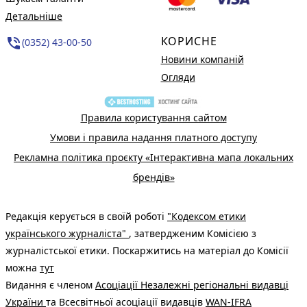
Детальніше
КОРИСНЕ
phone_in_talk
(0352) 43-00-50
Новини компаній
Огляди
Правила користування сайтом
Умови і правила надання платного доступу
Рекламна політика проєкту «Інтерактивна мапа локальних
брендів»
Редакція керується в своїй роботі
"Кодексом етики
українського журналіста"
, затвердженим Комісією з
журналістської етики. Поскаржитись на матеріал до Комісії
можна
тут
Видання є членом
Асоціації Незалежні регіональні видавці
України
та Всесвітньої асоціації видавців
WAN-IFRA