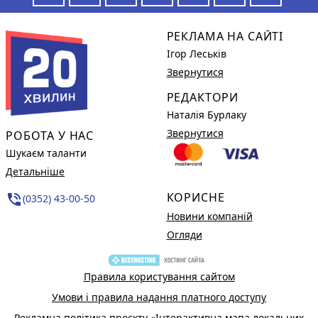
РЕКЛАМА НА САЙТІ
Ігор Леськів
Звернутися
РЕДАКТОРИ
Наталія Бурлаку
Звернутися
РОБОТА У НАС
Шукаєм таланти
Детальніше
КОРИСНЕ
phone_in_talk
(0352) 43-00-50
Новини компаній
Огляди
Правила користування сайтом
Умови і правила надання платного доступу
Рекламна політика проєкту «Інтерактивна мапа локальних