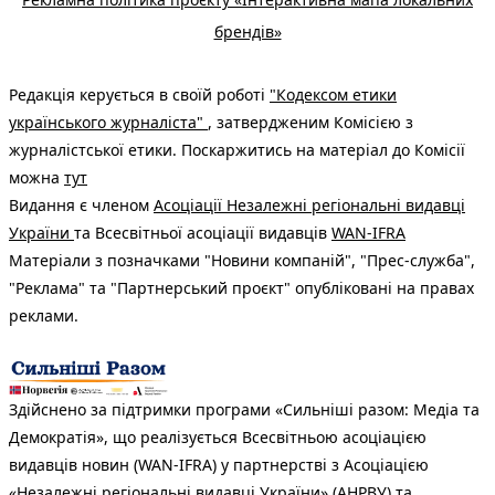
брендів»
Редакція керується в своїй роботі
"Кодексом етики
українського журналіста"
, затвердженим Комісією з
журналістської етики. Поскаржитись на матеріал до Комісії
можна
тут
Видання є членом
Асоціації Незалежні регіональні видавці
України
та Всесвітньої асоціації видавців
WAN-IFRA
Матеріали з позначками "Новини компаній", "Прес-служба",
"Реклама" та "Партнерський проєкт" опубліковані на правах
реклами.
Здійснено за підтримки програми «Сильніші разом: Медіа та
Демократія», що реалізується Всесвітньою асоціацією
видавців новин (WAN-IFRA) у партнерстві з Асоціацією
«Незалежні регіональні видавці України» (АНРВУ) та