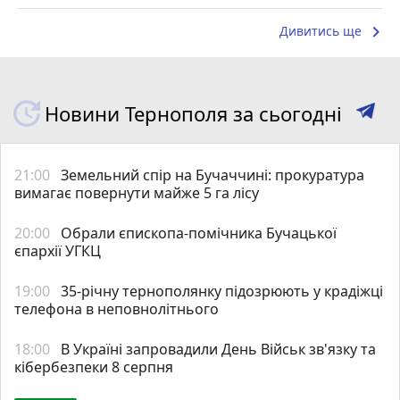
keyboard_arrow_right
Дивитись ще
Новини Тернополя за сьогодні
21:00
Земельний спір на Бучаччині: прокуратура
вимагає повернути майже 5 га лісу
20:00
Обрали єпископа-помічника Бучацької
єпархії УГКЦ
19:00
35-річну тернополянку підозрюють у крадіжці
телефона в неповнолітнього
18:00
В Україні запровадили День Військ зв'язку та
кібербезпеки 8 серпня