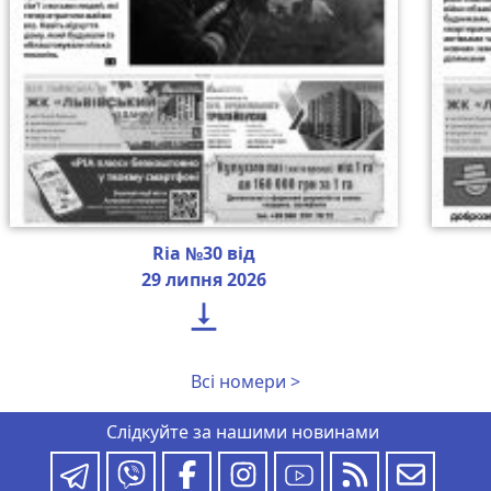
Ria №30 від
29 липня 2026

Всі номери >
Слідкуйте за нашими новинами