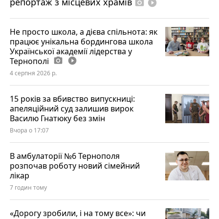
репортаж з місцевих храмів
photo_camera
play_circle_filled
Не просто школа, а дієва спільнота: як
працює унікальна бордингова школа
Української академії лідерства у
Тернополі
photo_camera
play_circle_filled
4 серпня 2026 р.
15 років за вбивство випускниці:
апеляційний суд залишив вирок
Василю Гнатюку без змін
Вчора о 17:07
В амбулаторії №6 Тернополя
розпочав роботу новий сімейний
лікар
7 годин тому
«Дорогу зробили, і на тому все»: чи