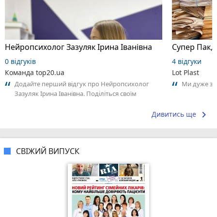
Нейропсихолог Зазуляк Ірина Іванівна
Супер Пак,
0 відгуків
4 відгуки
Команда top20.ua
Lot Plast
Додайте перший відгук про Нейропсихолог
Ми дуже за
Зазуляк Ірина Іванівна. Поділіться своїм
досвідом – що Вам сподобалось, а що ні!...
keyboard_arrow_right
Дивитись ще
СВІЖИЙ ВИПУСК