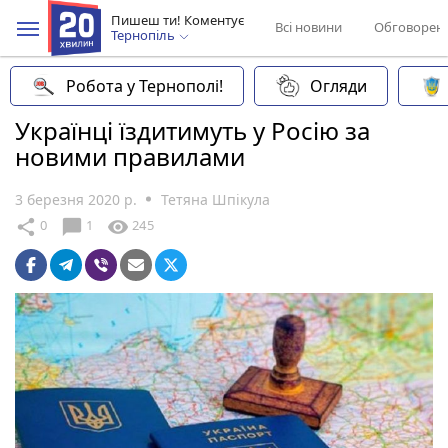
Пишеш ти! Коментує
Всі новини
Обговорен
Тернопіль
Робота у Тернополі!
Огляди
Українці їздитимуть у Росію за
новими правилами
3 березня 2020 р.
Тетяна Шпікула
chat_bubble
share
visibility
0
1
245