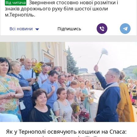
Звернення стосовно нової розмітки і
Від читача
знаків дорожнього руху біля шостої школи
м.Тернопіль.
Всі новини
Підпишись
Як у Тернополі освячують кошики на Спаса: