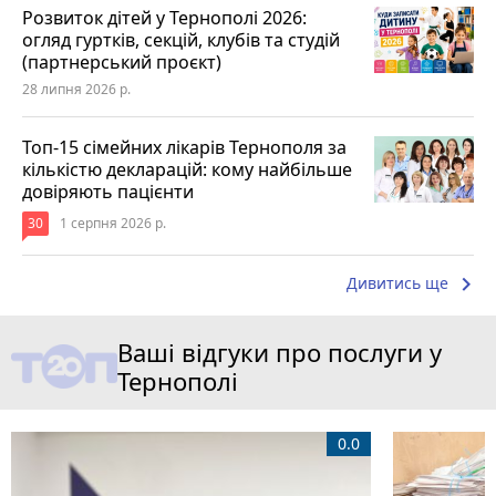
Розвиток дітей у Тернополі 2026:
огляд гуртків, секцій, клубів та студій
(партнерський проєкт)
28 липня 2026 р.
Топ-15 сімейних лікарів Тернополя за
кількістю декларацій: кому найбільше
довіряють пацієнти
30
1 серпня 2026 р.
keyboard_arrow_right
Дивитись ще
Ваші відгуки про послуги у
Тернополі
0.0