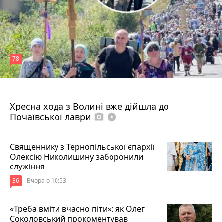
78
4 серпня 2026 р.
Хресна хода з Волині вже дійшла до
Почаївської лаври
photo_camera
play_circle_filled
Священнику з Тернопільської єпархії
Олексію Николишину заборонили
служіння
36
Вчора о 10:53
«Треба вміти вчасно піти»: як Олег
Соколовський прокоментував