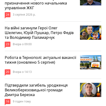
призначення нового начальника
управління ЖКГ
24
3 серпня 2026 р.
На війні загинули Герої Олег
Шелетин, Юрій Пушкар, Петро Федів
та Володимир Паламарчук
23
Вчора о 09:00
Робота в Тернополі: актуальні вакансії
тижня (оновлено 5 серпня)
20
Вчора о 14:13
Підтвердили загибель уродженця
Великоберезовицької громади
Дмитра Березка
16
9 годин тому