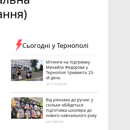
ання)
Сьогодні у Тернополі
Мітинги на підтримку
Михайла Федорова у
Тернополі тривають 23-
ій день
за 2 години
Від рюкзака до ручки: у
скільки обійдеться
підготовка школяра до
нового навчального року
за годину