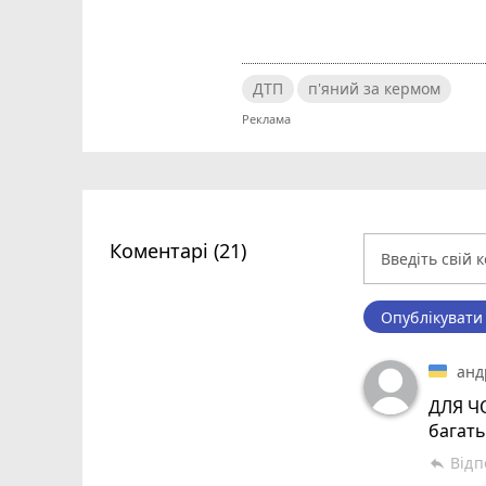
ДТП
п'яний за кермом
Коментарі (21)
Опублікувати
анд
ДЛЯ Ч
багать
Відп
reply