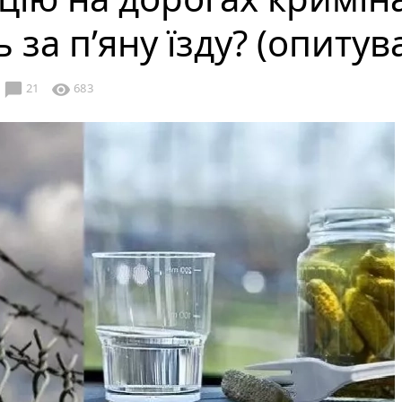
 за п’яну їзду? (опитув
chat_bubble
visibility
21
683