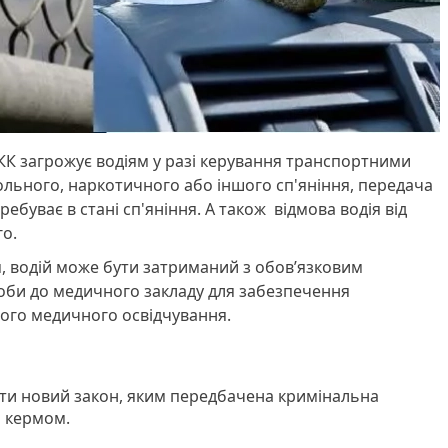
1 КК загрожує водіям у разі керування транспортними
ольного, наркотичного або іншого сп'яніння, передача
ребуває в стані сп'яніння. А також відмова водія від
о.
м, водій може бути затриманий з обов’язковим
оби до медичного закладу для забезпечення
ого медичного освідчування.
ти новий закон, яким передбачена кримінальна
а кермом.