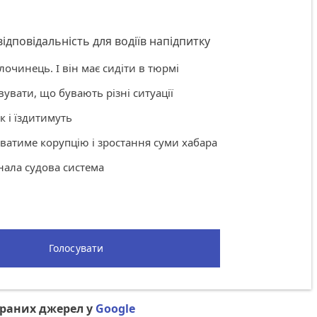
ідповідальність для водіїв напідпитку
злочинець. І він має сидіти в тюрмі
вувати, що бувають різні ситуації
ак і їздитимуть
ватиме корупцію і зростання суми хабара
онала судова система
Голосувати
браних джерел у
Google