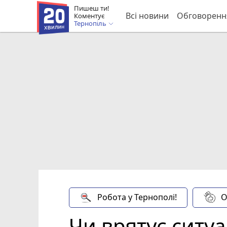
Пишеш ти!
Всі новини
Обговоренн
Коментує
Тернопіль
Робота у Тернополі!
О
Чи врятує ситу