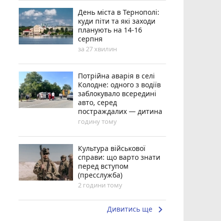
День міста в Тернополі:
куди піти та які заходи
планують на 14-16
серпня
за 27 хвилин
Потрійна аварія в селі
Колодне: одного з водіїв
заблокувало всередині
авто, серед
постраждалих — дитина
годину тому
Культура військової
справи: що варто знати
перед вступом
(пресслужба)
2 години тому
keyboard_arrow_right
Дивитись ще