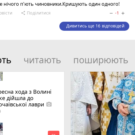
е нічого п'ють чиновники.Кришують один одного!
овісти
Поділитися
-1
share
remove
add
Дивитись ще 16 відповідей
ють
читають
поширюють
ресна хода з Волині
же дійшла до
очаївської лаври
photo_camera
lled