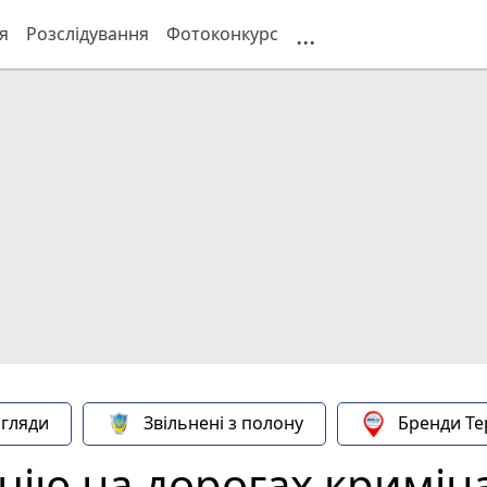
...
я
Розслідування
Фотоконкурс
гляди
Звільнені з полону
Бренди Те
ацію на дорогах кримін