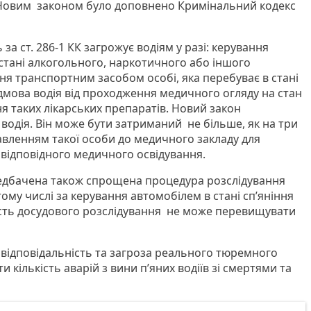
. Новим законом було доповнено Кримінальний кодекс
за ст. 286-1 КК загрожує водіям у разі: керування
тані алкогольного, наркотичного або іншого
ня транспортним засобом особі, яка перебуває в стані
ідмова водія від проходження медичного огляду на стан
я таких лікарських препаратів. Новий закон
одія. Він може бути затриманий не більше, як на три
авленням такої особи до медичного закладу для
відповідного медичного освідування.
дбачена також спрощена процедура розслідування
тому числі за керування автомобілем в стані сп’яніння
ість досудового розслідування не може перевищувати
 відповідальність та загроза реального тюремного
кількість аварій з вини п’яних водіїв зі смертями та