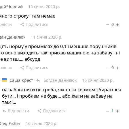
рій Чорний
15 січня 2020 р.
ного строку" там немає
овісти
Поділитися
0
share
remove
add
дан Данилюк
11 січня 2020 р.
іть норму у проммілях до 0,1 і меньше порушників
то воно виходить так приїхав машиною на забаву і ні
не випєш.....абсурд
овісти
Поділитися
0
share
remove
add
Саша Крест
Богдан Данилюк
16 січня 2020 р.
reply
на забаві пити не треба, якщо за кермом збираєшся
бути... і проблем не буде... або їхати на забаву на
таксі...
Відповісти
Поділитися
1
reply
share
remove
add
Oleg Fisher
10 січня 2020 р.