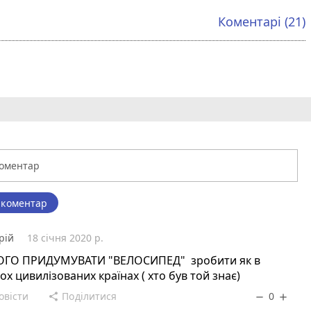
Коментарі (21)
 коментар
рій
18 січня 2020 р.
ОГО ПРИДУМУВАТИ "ВЕЛОСИПЕД" зробити як в
ох цивилізованих країнах ( хто був той знає)
овісти
Поділитися
0
share
remove
add