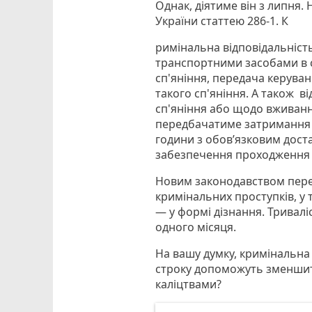
Однак, діятиме він з липня
України статтею 286-1. К
римінальна відповідальність 
транспортними засобами в с
сп'яніння, передача керуван
такого сп'яніння. А також в
сп'яніння або щодо вживанн
передбачатиме затримання в
години з обов’язковим дост
забезпечення проходження 
Новим законодавством пере
кримінальних проступків, у 
— у формі дізнання. Тривал
одного місяця.
На вашу думку, кримінальна
строку допоможуть зменшити 
каліцтвами?