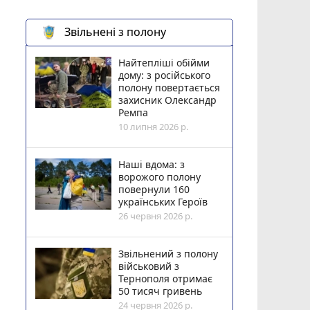
Звільнені з полону
Найтепліші обійми
дому: з російського
полону повертається
захисник Олександр
Ремпа
10 липня 2026 р.
Наші вдома: з
ворожого полону
повернули 160
українських Героїв
26 червня 2026 р.
Звільнений з полону
військовий з
Тернополя отримає
50 тисяч гривень
24 червня 2026 р.