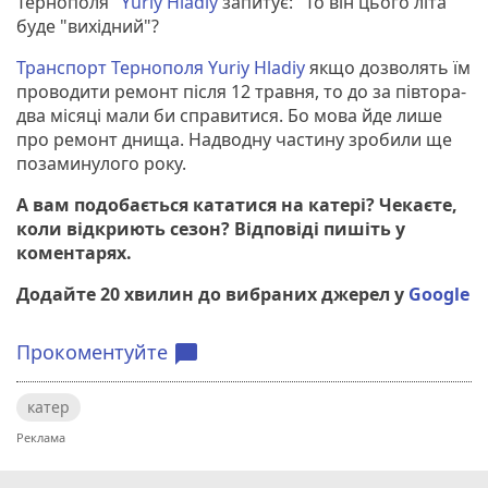
Тернополя"
Yuriy Hladiy
запитує: "То він цього літа
буде "вихідний"?
Транспорт Тернополя
Yuriy Hladiy
якщо дозволять їм
проводити ремонт після 12 травня, то до за півтора-
два місяці мали би справитися. Бо мова йде лише
про ремонт днища. Надводну частину зробили ще
позаминулого року.
А вам подобається кататися на катері? Чекаєте,
коли відкриють сезон? Відповіді пишіть у
коментарях.
Додайте 20 хвилин до вибраних джерел у
Google
Прокоментуйте
chat_bubble
катер