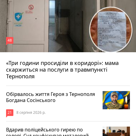
48
«Три години просиділи в коридорі»: мама
8 серпня 2026 р.
скаржиться на послуги в травмпункті
Тернополя
Обірвалось життя Героя з Тернополя
Богдана Сосінського
21
8 серпня 2026 р.
Вдарив поліцейського гирею по
голові. Суд конфіскував металевий