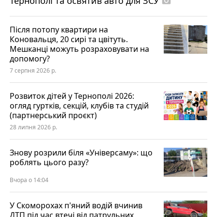
Тернополі та освятив авто для ЗСУ
photo_camera
Після потопу квартири на
Коновальця, 20 сирі та цвітуть.
Мешканці можуть розраховувати на
допомогу?
7 серпня 2026 р.
Розвиток дітей у Тернополі 2026:
огляд гуртків, секцій, клубів та студій
(партнерський проєкт)
28 липня 2026 р.
Знову розрили біля «Універсаму»: що
роблять цього разу?
Вчора о 14:04
У Скоморохах п'яний водій вчинив
ДТП під час втечі від патрульних