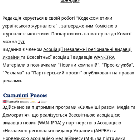
брендів»
Редакція керується в своїй роботі
"Кодексом етики
українського журналіста"
, затвердженим Комісією з
журналістської етики. Поскаржитись на матеріал до Комісії
можна
тут
Видання є членом
Асоціації Незалежні регіональні видавці
України
та Всесвітньої асоціації видавців
WAN-IFRA
Матеріали з позначками "Новини компаній", "Прес-служба",
"Реклама" та "Партнерський проєкт" опубліковані на правах
реклами.
Здійснено за підтримки програми «Сильніші разом: Медіа та
Демократія», що реалізується Всесвітньою асоціацією
видавців новин (WAN-IFRA) у партнерстві з Асоціацією
«Незалежні регіональні видавці України» (АНРВУ) та
Норвезькою асоціацією медіабізнесу (MBL) за підтримки