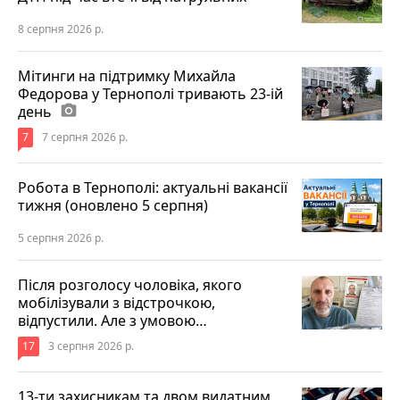
8 серпня 2026 р.
Мітинги на підтримку Михайла
Федорова у Тернополі тривають 23-ій
день
photo_camera
7
7 серпня 2026 р.
Робота в Тернополі: актуальні вакансії
тижня (оновлено 5 серпня)
5 серпня 2026 р.
Після розголосу чоловіка, якого
мобілізували з відстрочкою,
відпустили. Але з умовою…
17
3 серпня 2026 р.
13-ти захисникам та двом видатним