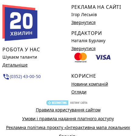
РЕКЛАМА НА САЙТІ
Ігор Леськів
Звернутися
РЕДАКТОРИ
Наталія Бурлаку
Звернутися
РОБОТА У НАС
Шукаєм таланти
Детальніше
КОРИСНЕ
phone_in_talk
(0352) 43-00-50
Новини компаній
Огляди
Правила користування сайтом
Умови і правила надання платного доступу
Рекламна політика проєкту «Інтерактивна мапа локальних