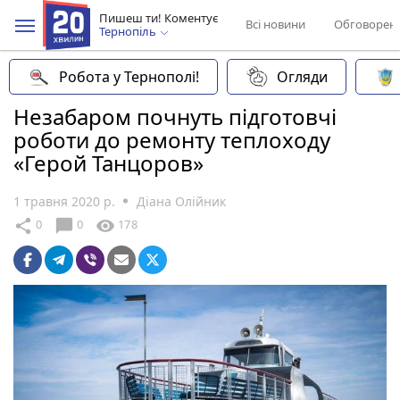
Пишеш ти! Коментує
Всі новини
Обговорен
Тернопіль
Робота у Тернополі!
Огляди
Незабаром почнуть підготовчі
роботи до ремонту теплоходу
«Герой Танцоров»
1 травня 2020 р.
Діана Олійник
chat_bubble
share
visibility
0
0
178