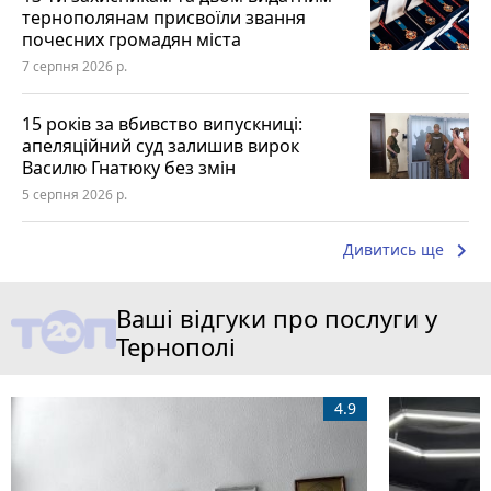
тернополянам присвоїли звання
почесних громадян міста
7 серпня 2026 р.
15 років за вбивство випускниці:
апеляційний суд залишив вирок
Василю Гнатюку без змін
5 серпня 2026 р.
keyboard_arrow_right
Дивитись ще
Ваші відгуки про послуги у
Тернополі
4.9