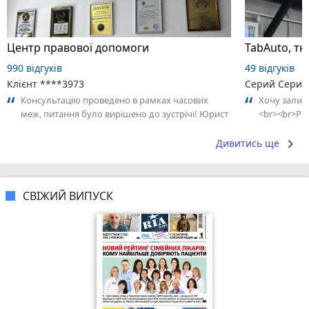
Центр правової допомоги
TabAuto, тю
990 відгуків
49 відгуків
Клієнт ****3973
Серий Серий
Консультацію проведено в рамках часових
Хочу залиш
меж, питання було вирішено до зустрічі! Юрист
<br><br>Ро
Дмитро
скла на BMW
keyboard_arrow_right
Дивитись ще
СВІЖИЙ ВИПУСК