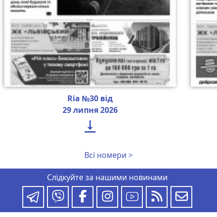
Ria №30 від
29 липня 2026

Всі номери >
Слідкуйте за нашими новинами