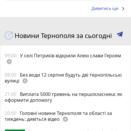
keyboard_arrow_right
Дивитись ще
Новини Тернополя за сьогодні
09:00
У селі Петриків відкрили Алею слави Героям
play_circle_filled
08:00
Без води 12 серпня будуть дві тернопільські
вулиці
play_circle_filled
21:00
Виплата 5000 гривень на першокласника: як
оформити допомогу
20:00
Головні новини Тернополя та області за
тиждень: дивіться відео
play_circle_filled