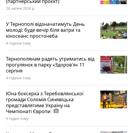
(партнерський проєкт)
28 липня 2026 р.
У Тернополі відзначатимуть День
молоді: буде вечір біля ватри та
кіносеанс простонеба
4 години тому
Тернополянам радять утриматись від
прогулянок в парку «Здоров'я» 11
серпня
4 години тому
Юна боксерка з Теребовлянської
громади Соломія Синявіцька
представлятиме Україну на
Чемпіонаті Європи
photo_camera
6 годин тому