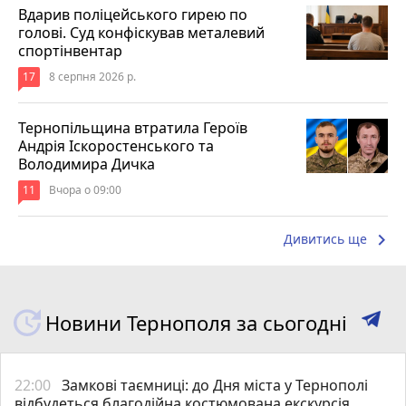
Вдарив поліцейського гирею по
голові. Суд конфіскував металевий
спортінвентар
17
8 серпня 2026 р.
Тернопільщина втратила Героїв
Андрія Іскоростенського та
Володимира Дичка
11
Вчора о 09:00
keyboard_arrow_right
Дивитись ще
Новини Тернополя за сьогодні
22:00
Замкові таємниці: до Дня міста у Тернополі
відбудеться благодійна костюмована екскурсія