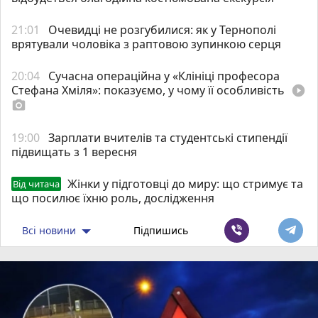
21:01
Очевидці не розгубилися: як у Тернополі
врятували чоловіка з раптовою зупинкою серця
20:04
Сучасна операційна у «Клініці професора
Стефана Хміля»: показуємо, у чому її особливість
play_circle_filled
photo_camera
19:00
Зарплати вчителів та студентські стипендії
підвищать з 1 вересня
Жінки у підготовці до миру: що стримує та
Від читача
що посилює їхню роль, дослідження
Всі новини
Підпишись