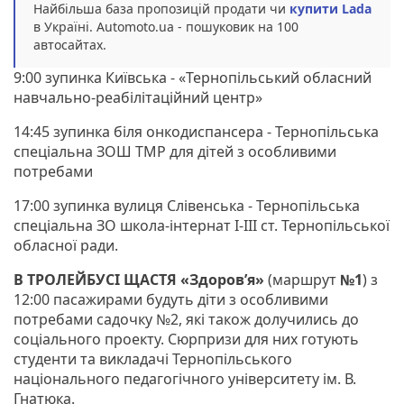
Найбільша база пропозицій продати чи
купити Lada
в Україні. Аutomoto.ua - пошуковик на 100
автосайтах.
9:00 зупинка Київська - «Тернопільський обласний
навчально-реабілітаційний центр»
14:45 зупинка біля онкодиспансера - Тернопільська
спеціальна ЗОШ ТМР для дітей з особливими
потребами
17:00 зупинка вулиця Слівенська - Тернопільська
спеціальна ЗО школа-інтернат І-ІІІ ст. Тернопільської
обласної ради.
В ТРОЛЕЙБУСІ ЩАСТЯ «Здоров’я»
(маршрут
№1
) з
12:00 пасажирами будуть діти з особливими
потребами садочку №2, які також долучились до
соціального проекту. Сюрпризи для них готують
студенти та викладачі Тернопільського
національного педагогічного університету ім. В.
Гнатюка.