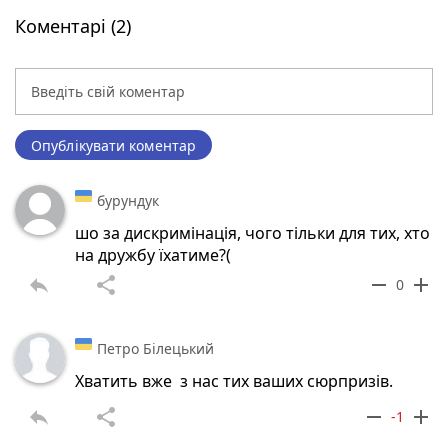
Коментарі (2)
Опублікувати коментар
бурундук
шо за дискримінація, чого тільки для тих, хто
на дружбу їхатиме?(
reply
share
remove
add
0
Петро Білецький
Хватить вже з нас тих ваших сюрпризів.
reply
share
remove
add
-1