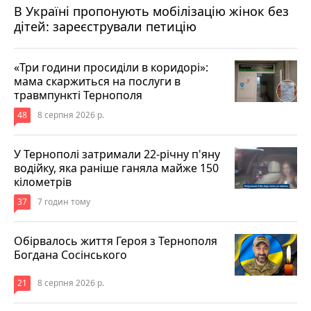
В Україні пропонують мобілізацію жінок без
дітей: зареєстрували петицію
«Три години просиділи в коридорі»:
мама скаржиться на послуги в
травмпункті Тернополя
48
8 серпня 2026 р.
У Тернополі затримали 22-річну п'яну
водійку, яка раніше ганяла майже 150
кілометрів
37
7 годин тому
Обірвалось життя Героя з Тернополя
Богдана Сосінського
21
8 серпня 2026 р.