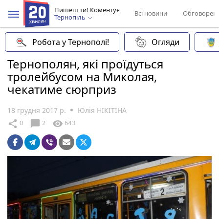
Пишеш ти! Коментує
Всі новини
Обговорен
Тернопіль
Робота у Тернополі!
Огляди
Тернополян, які проїдуться
тролейбусом на Миколая,
чекатиме сюрприз
18 грудня 2017 р.
Юлія НІКІТІНА
chat_bubble
share
visibility
0
2
643