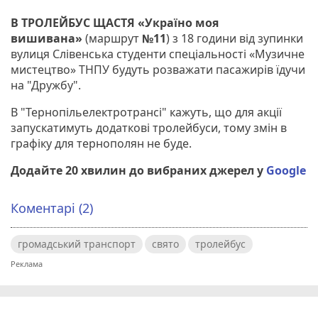
В ТРОЛЕЙБУС ЩАСТЯ «Україно моя
вишивана»
(маршрут
№11
) з 18 години від зупинки
вулиця Слівенська студенти спеціальності «Музичне
мистецтво» ТНПУ будуть розважати пасажирів їдучи
на "Дружбу".
В "Тернопільелектротрансі" кажуть, що для акції
запускатимуть додаткові тролейбуси, тому змін в
графіку для тернополян не буде.
Додайте 20 хвилин до вибраних джерел у
Google
Коментарі (2)
громадський транспорт
свято
тролейбус