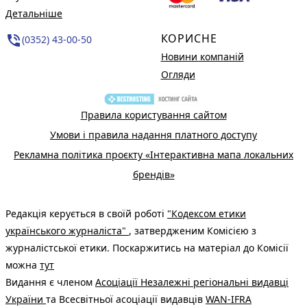
Детальніше
КОРИСНЕ
phone_in_talk
(0352) 43-00-50
Новини компаній
Огляди
Правила користування сайтом
Умови і правила надання платного доступу
Рекламна політика проєкту «Інтерактивна мапа локальних
брендів»
Редакція керується в своїй роботі
"Кодексом етики
українського журналіста"
, затвердженим Комісією з
журналістської етики. Поскаржитись на матеріал до Комісії
можна
тут
Видання є членом
Асоціації Незалежні регіональні видавці
України
та Всесвітньої асоціації видавців
WAN-IFRA