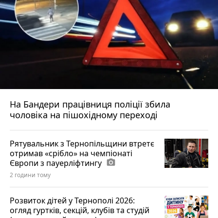
На Бандери працівниця поліції збила
чоловіка на пішохідному переході
Рятувальник з Тернопільщини втретє
отримав «срібло» на чемпіонаті
Європи з пауерліфтингу
photo_camera
2 години тому
Розвиток дітей у Тернополі 2026:
огляд гуртків, секцій, клубів та студій