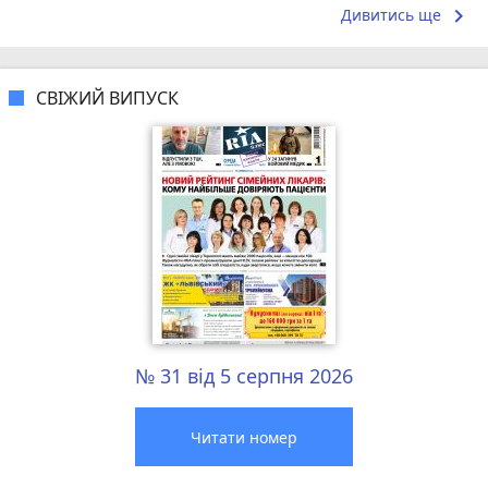
справжнє...
keyboard_arrow_right
Дивитись ще
СВІЖИЙ ВИПУСК
№ 31 від 5 серпня 2026
Читати номер