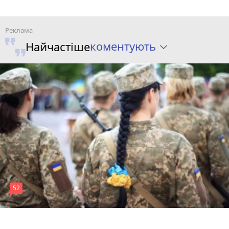
коментують
Найчастіше
52
5 годин тому