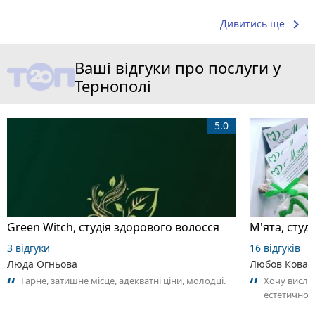
keyboard_arrow_right
Дивитись ще
Ваші відгуки про послуги у
Тернополі
5.0
Green Witch, студія здорового волосся
М'ята, студ
3 відгуки
16 відгуків
Люда Огньова
Любов Ковал
Гарне, затишне місце, адекватні ціни, молодці.
Хочу вислов
естетичної 
найтепліші