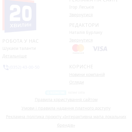
Ігор Леськів
Звернутися
РЕДАКТОРИ
Наталія Бурлаку
Звернутися
РОБОТА У НАС
Шукаєм таланти
Детальніше
КОРИСНЕ
phone_in_talk
(0352) 43-00-50
Новини компаній
Огляди
Правила користування сайтом
Умови і правила надання платного доступу
Рекламна політика проєкту «Інтерактивна мапа локальних
брендів»