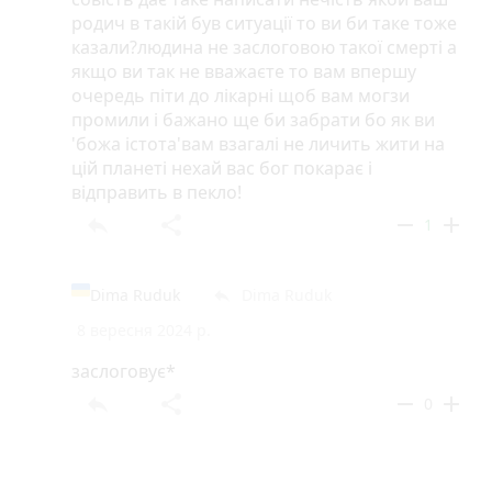
родич в такій був ситуації то ви би таке тоже
казали?людина не заслоговою такої смерті а
якщо ви так не вважаєте то вам впершу
очередь піти до лікарні щоб вам могзи
промили і бажано ще би забрати бо як ви
'божа істота'вам взагалі не личить жити на
цій планеті нехай вас бог покарає і
відправить в пекло!
reply
share
remove
add
1
Dima Ruduk
Dima Ruduk
reply
8 вересня 2024 р.
заслоговує*
reply
share
remove
add
0