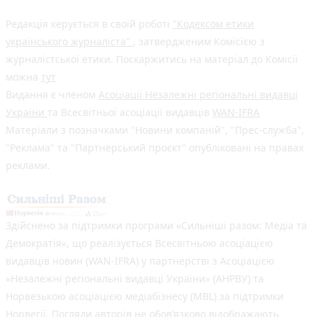
Редакція керується в своїй роботі
"Кодексом етики
українського журналіста"
, затвердженим Комісією з
журналістської етики. Поскаржитись на матеріал до Комісії
можна
тут
Видання є членом
Асоціації Незалежні регіональні видавці
України
та Всесвітньої асоціації видавців
WAN-IFRA
Матеріали з позначками "Новини компаній", "Прес-служба",
"Реклама" та "Партнерський проєкт" опубліковані на правах
реклами.
Здійснено за підтримки програми «Сильніші разом: Медіа та
Демократія», що реалізується Всесвітньою асоціацією
видавців новин (WAN-IFRA) у партнерстві з Асоціацією
«Незалежні регіональні видавці України» (АНРВУ) та
Норвезькою асоціацією медіабізнесу (MBL) за підтримки
Норвегії. Погляди авторів не обов’язково відображають