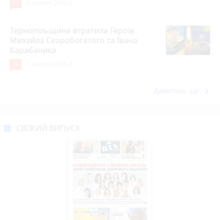
13
6 серпня 2026 р.
Тернопільщина втратила Героїв
Михайла Скоробогатого та Івана
Карабаника
10
7 серпня 2026 р.
keyboard_arrow_right
Дивитись ще
СВІЖИЙ ВИПУСК