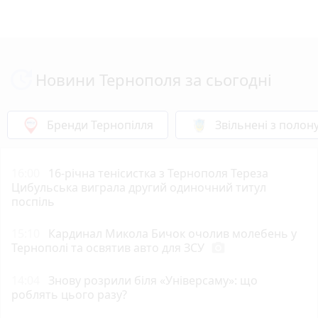
Новини Тернополя за сьогодні
Бренди Тернопілля
Звільнені з полон
16:00
16-річна тенісистка з Тернополя Тереза
Цибульська виграла другий одиночний титул
поспіль
15:10
Кардинал Микола Бичок очолив молебень у
Тернополі та освятив авто для ЗСУ
photo_camera
14:04
Знову розрили біля «Універсаму»: що
роблять цього разу?