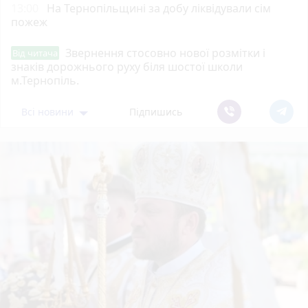
13:00
На Тернопільщині за добу ліквідували сім
пожеж
Звернення стосовно нової розмітки і
Від читача
знаків дорожнього руху біля шостої школи
м.Тернопіль.
Всі новини
Підпишись