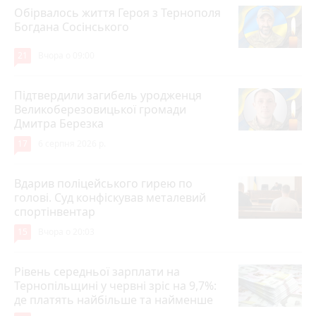
Обірвалось життя Героя з Тернополя
Богдана Сосінського
21
Вчора о 09:00
Підтвердили загибель уродженця
Великоберезовицької громади
Дмитра Березка
17
6 серпня 2026 р.
Вдарив поліцейського гирею по
голові. Суд конфіскував металевий
спортінвентар
15
Вчора о 20:03
Рівень середньої зарплати на
Тернопільщині у червні зріс на 9,7%:
де платять найбільше та найменше