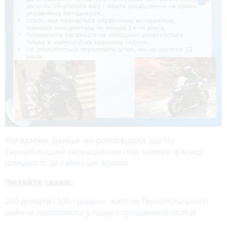
Нагадаємо, раніше ми розповідали, що
На
Тернопільщині запрацювали нові камери фіксації
швидкості: де саме і що відомо
Читайте також:
200 доларів і 500 гривень: жителя Тернопільського
району підозрюють у підкупі працівників поліції