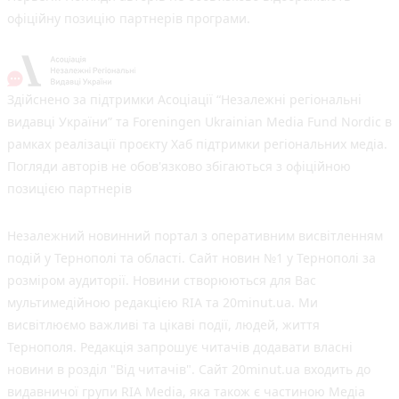
офіційну позицію партнерів програми.
Здійснено за підтримки Асоціації “Незалежні регіональні
видавці України” та Foreningen Ukrainian Media Fund Nordic в
рамках реалізації проєкту Хаб підтримки регіональних медіа.
Погляди авторів не обов'язково збігаються з офіційною
позицією партнерів
Незалежний новинний портал з оперативним висвітленням
подій у Тернополі та області. Сайт новин №1 у Тернополі за
розміром аудиторії. Новини створюються для Вас
мультимедійною редакцією RIA та 20minut.ua. Ми
висвітлюємо важливі та цікаві події, людей, життя
Тернополя. Редакція запрошує читачів додавати власні
новини в розділ "Від читачів". Сайт 20minut.ua входить до
видавничої групи RIA Media, яка також є частиною Медіа