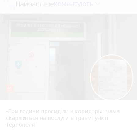
коментують
Найчастіше
45
«Три години просиділи в коридорі»: мама
Вчора о 13:05
скаржиться на послуги в травмпункті
Тернополя