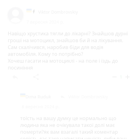
Viktor Dombrovskiy
7 вересня 2024 р.
Навіщо хрустика тягли до лікарні? Знайшов дурні
гроші на мотоцикл, знайшов би й на лікування.
Сам скалічився, наробив біди для водія
автомобіля. Кому то потрібно?
Хочеш гасати на мотоциклі - на поле і їздь до
посиніння
reply
share
remove
add
1
Dima Ruduk
Viktor Dombrovskiy
reply
8 вересня 2024 р.
тоість на вашу думку це нормально що
людина яка не очікувала такої долі має
померти?як вам взагалі такий коментар
совість дає таке написати нечість якби ваш