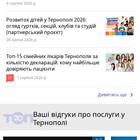
4 серпня 2026 р.
Розвиток дітей у Тернополі 2026:
огляд гуртків, секцій, клубів та студій
(партнерський проєкт)
28 липня 2026 р.
Топ-15 сімейних лікарів Тернополя за
кількістю декларацій: кому найбільше
довіряють пацієнти
31
1 серпня 2026 р.
keyboard_arrow_right
Дивитись ще
Ваші відгуки про послуги у
Тернополі
4.2