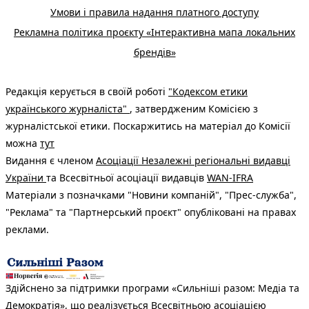
Умови і правила надання платного доступу
Рекламна політика проєкту «Інтерактивна мапа локальних
брендів»
Редакція керується в своїй роботі
"Кодексом етики
українського журналіста"
, затвердженим Комісією з
журналістської етики. Поскаржитись на матеріал до Комісії
можна
тут
Видання є членом
Асоціації Незалежні регіональні видавці
України
та Всесвітньої асоціації видавців
WAN-IFRA
Матеріали з позначками "Новини компаній", "Прес-служба",
"Реклама" та "Партнерський проєкт" опубліковані на правах
реклами.
Здійснено за підтримки програми «Сильніші разом: Медіа та
Демократія», що реалізується Всесвітньою асоціацією