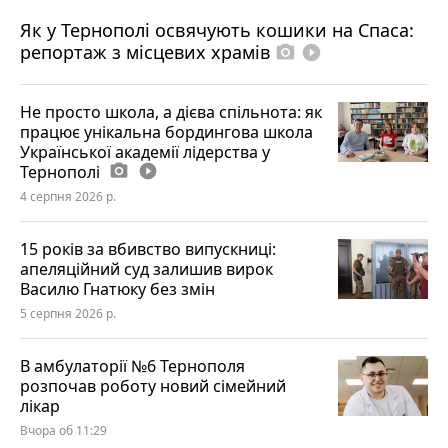
Як у Тернополі освячують кошики на Спаса:
репортаж з місцевих храмів
photo_camera
play_circle_filled
Не просто школа, а дієва спільнота: як
працює унікальна бордингова школа
Української академії лідерства у
Тернополі
photo_camera
play_circle_filled
4 серпня 2026 р.
15 років за вбивство випускниці:
апеляційний суд залишив вирок
Василю Гнатюку без змін
5 серпня 2026 р.
В амбулаторії №6 Тернополя
розпочав роботу новий сімейний
лікар
Вчора об 11:29