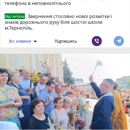
телефона в неповнолітнього
Звернення стосовно нової розмітки і
Від читача
знаків дорожнього руху біля шостої школи
м.Тернопіль.
Всі новини
Підпишись