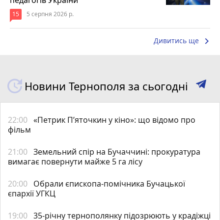
15
5 серпня 2026 р.
keyboard_arrow_right
Дивитись ще
Новини Тернополя за сьогодні
22:00
«Петрик П’яточкин у кіно»: що відомо про
фільм
21:00
Земельний спір на Бучаччині: прокуратура
вимагає повернути майже 5 га лісу
20:00
Обрали єпископа-помічника Бучацької
єпархії УГКЦ
19:00
35-річну тернополянку підозрюють у крадіжці