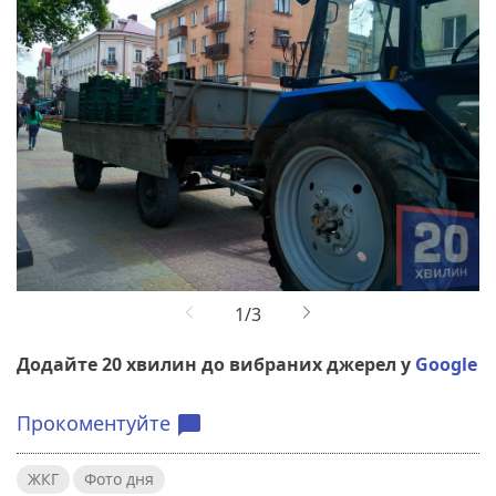
Додайте 20 хвилин до вибраних джерел у
Google
Прокоментуйте
chat_bubble
ЖКГ
Фото дня