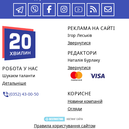
РЕКЛАМА НА САЙТІ
Ігор Леськів
Звернутися
РЕДАКТОРИ
Наталія Бурлаку
Звернутися
РОБОТА У НАС
Шукаєм таланти
Детальніше
КОРИСНЕ
phone_in_talk
(0352) 43-00-50
Новини компаній
Огляди
Правила користування сайтом