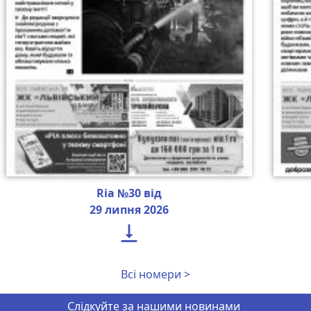
Ria №30 від
29 липня 2026

Всі номери >
Слідкуйте за нашими новинами