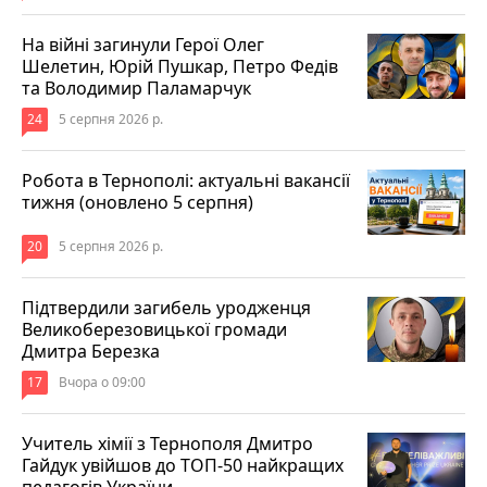
На війні загинули Герої Олег
Шелетин, Юрій Пушкар, Петро Федів
та Володимир Паламарчук
24
5 серпня 2026 р.
Робота в Тернополі: актуальні вакансії
тижня (оновлено 5 серпня)
20
5 серпня 2026 р.
Підтвердили загибель уродженця
Великоберезовицької громади
Дмитра Березка
17
Вчора о 09:00
Учитель хімії з Тернополя Дмитро
Гайдук увійшов до ТОП-50 найкращих
педагогів України