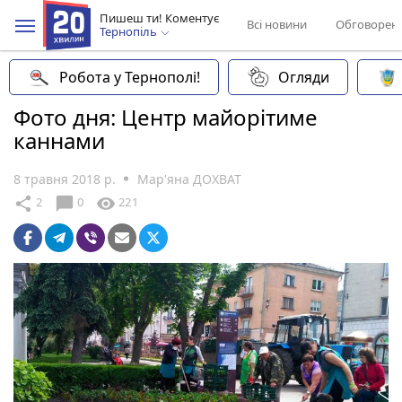
Пишеш ти! Коментує
Всі новини
Обговорен
Тернопіль
Робота у Тернополі!
Огляди
Фото дня: Центр майорітиме
каннами
8 травня 2018 р.
Мар'яна ДОХВАТ
chat_bubble
share
visibility
2
0
221